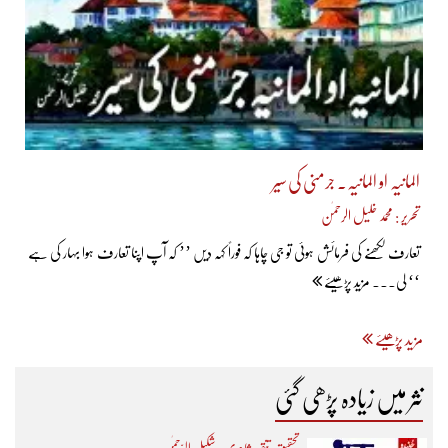
المانیہ او المانیہ۔ جرمنی کی سیر
تحریر : محمد خلیل الرحمٰن
تعارف لکھنے کی فرمائش ہوئی تو جی چاہا کہ فوراً کہہ دیں ’’ کہ آپ اپنا تعارف ہوا بہار کی ہے
‘‘ لی... مزید پڑھیئے
مزید پڑھیئے
نثر میں زیادہ پڑھی گئی