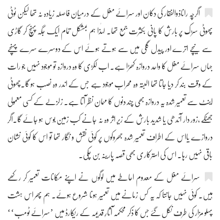
اگرچہ راناذوالفقار کی دکان اور سرائے مغل کے درمیان فاصلہ زیادہ نہ تھا لیکن ٹوٹی
پھوٹی سڑک پر بارش کا پانی بکثرت جمع تھا۔ لہٰذا ہم بمشکل تمام ایک جگہ پہنچ کر گاڑی
سے نیچے اترے اور پیدل گلی میں سے ہوتے ہوئے اس کے دوسرے سرے پہنچے
جہاں سرائے مغل کا واحد دروازہ کھڑا ہے۔ اب لکڑی کا وہ دروازہ تو موجود نہیں جو رات
کے وقت بند کر دیا جاتا تھا البتہ وہ محراب موجود ہے جس کے اندر وہ نصب ہو گا۔چھوٹی
اینٹ سے تعمیر شدہ یہ دروازہ بھی چند دنوں کا مہمان نظر آتا ہے۔ زلزلے کے کسی معمولی
جھٹکے ،زور دار آندھی یا شدید بارش کے زیر اثر وہ نہ جانے کب زمین بوس ہو جائے گا۔اگر
دروازے یااس کے اطراف تعمیر شدہ جھروکوں پر کوئی نقش و نگار تھا تو اس کا کوئی نشان
باقی نہیں رہا۔ اس کی استرکاری بھی قصہ پارینہ بن چکی۔
سرائے مغل کے معدوم احاطے میں لوگوں نے اپنے مکانات تعمیر کر رکھے
ہیں۔ کوئی نہیں جانتا کہ یہ کس زمانے میں تعمیر ہونا شروع ہوئے۔ ہم پھر اس ہشت
پہلو مزار کی طرف نکل گئے جس کا ذکر محکمہ آثارِ قدیمہ کے ریکارڈ میں ’سرائے ٹومب‘‘