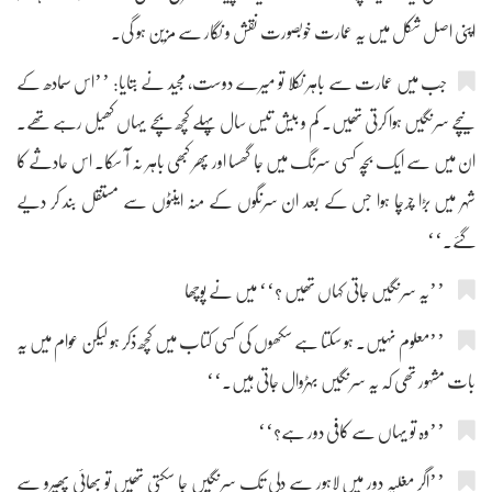
اپنی اصل شکل میں یہ عمارت خوبصورت نقش و نگار سے مزین ہو گی۔
جب میں عمارت سے باہر نکلا تو میرے دوست، مجید نے بتایا: ’’اس سمادھ کے
نیچے سرنگیں ہوا کرتی تھیں۔ کم و بیش تیس سال پہلے کچھ بچے یہاں کھیل رہے تھے۔
ان میں سے ایک بچہ کسی سرنگ میں جا گھسا اور پھر کبھی باہر نہ آ سکا۔ اس حادثے کا
شہر میں بڑا چرچا ہوا جس کے بعد ان سرنگوں کے منہ اینٹوں سے مستقل بند کر دیے
گئے۔‘‘
’’یہ سرنگیں جاتی کہاں تھیں ؟‘‘ میں نے پوچھا
’’معلوم نہیں۔ ہو سکتا ہے سکھوں کی کسی کتاب میں کچھ ذکر ہو لیکن عوام میں یہ
بات مشہور تھی کہ یہ سرنگیں بہڑوال جاتی ہیں۔‘‘
’’وہ تو یہاں سے کافی دور ہے؟‘‘
’’اگر مغلیہ دور میں لاہور سے دلی تک سرنگیں جا سکتی تھیں تو بھائی پھیرو سے