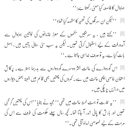
بہڑوال کا فاصلہ کیا معنی رکھتا ہے!‘‘
’’لیکن ان سرنگوں کی تعمیر کا مقصد کیا تھا؟‘‘
’’کہتے ہیں ، یہ سرنگیں سکھوں کے معزز خاندانوں کی خواتین بہڑوال سے
آمدورفت کے لیے استعمال کرتی تھیں۔ لیکن یہ سب سنی سنائی باتیں ہیں ، اصل
بات کیا ہے، یہ تو صرف خدا ہی جانتا ہے۔‘‘
اس گوردوارے کی حالت اکثر دوسرے گوردواروں سے بدرجہا بہتر ہے۔ پرکاش
استھان خاصی اچھی حالت میں ہے۔ کمروں کی چھتیں بھی قائم ہیں البتہ بعض دیواروں
میں دراڑیں پڑ چکی ہیں۔
’’یہ عمارت تو بہت خستہ حالت میں تھی‘‘ مجید نے بتایا ’’اس کی چھتیں گر گئی
تھیں اور بارش کا پانی اندر آ جاتا تھا۔ کچھ سال پہلے حکومت کی طرف سے اس کی
مرمت کے لیے خصوصی امداد آئی تھی۔‘‘