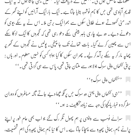
معلومات حاصل ہوں گی۔‘‘ میں نے دریافت کیا۔ ’’میں یہی جانتا ہوں کہ یہ ایک
قدیم آبادی تھی جس کا نام نوشہرہ بتایا جاتا ہے۔ ایک بار ایک آرائیں کو اپنے گھر کے
اندر مٹی کھودتے ہوئے طلائی سکوں سے بھرا ایک برتن ملا۔ اس نے یہ سکے بیوی کو
دھونے دیے۔ وہ بے چاری باہر بیٹھی سکے دھو رہی تھی کہ گجروں کا ایک لڑکا سکے
اس سے چھین کر لے گیا۔ بات تھانے تک جا پہنچی۔ پولیس نے گجروں کے گھر پر
چھاپہ مار کر یہ سکے برآمد کر لیے۔ پھر ان سکوں کا کیا ہوا؟ کسی کو نہیں معلوم۔ اور ہاں !
پرانی ککھاں والی سڑک جو لاہور سے ملتان جاتی تھی، پاس سے ہی گزرتی تھی۔‘‘
’’ککھاں والی سڑک؟‘‘
’’جی! ککھاں والی یعنی وہ سڑک جس پرککھ بچھا دیے جاتے تاکہ مسافروں کو دوران
سفر گرد و غبار یا کیچڑ کی وجہ سے زیادہ تکلیف نہ ہو۔‘‘
سرائے ٹومب سے واپسی پر ہم پھول نگر رک گئے جو اب بھی عام طور پر اپنے
پرانے نام، بھائی پھیرو سے پہچانا جاتا ہے۔ اس کا نیا نام بھائی پھیرو کی اہم شخصیت،