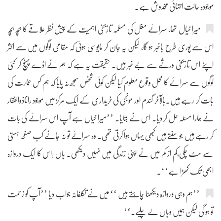
موجودہ حالت انتہائی مخدوش ہے۔
میرا خیال تھا، سرائے مغل کی مسلمہ تاریخی اہمیت کے پیش نظر علاقے کا بچہ بچہ
اس سے پوری طرح باخبر ہو گا، لیکن یہ جان کر مایوسی ہوئی کہ مقامی لوگوں میں سے اکثر
اپنے اس تاریخی ورثے سے بے خبر ہیں۔ حقیقت یہ ہے کہ ہم نے اڈے پہنچ کر کئی
لوگوں سے سرائے کا محل وقوع معلوم کیا لیکن کوئی شخص سمجھ نہ پایا کہ ہم کس عمارت کی
بات کر رہے ہیں۔بالآخر گندم اور مونجی کی خریداری کے ایک مرکز میں موجود راناذوالفقار
نے ہمارا مسئلہ حل کر دیا۔ اس نے بتایا۔ ’’میرا خیال ہے آپ اس سرائے کی بات
کر رہے ہیں جو سنتے ہیں کبھی یہاں ہوا کرتی تھی۔ وہ سرائے تو نہ جانے کب صفحہ ہستی
سے مٹ چکی،کم از کم میں نے اپنی زندگی میں نہیں دیکھی۔ ہاں !اس کا ایک دروازہ
ابھی تک کھڑا ہے‘‘۔
’’ہم وہی دروازہ دیکھنا چاہتے ہیں ‘‘ میں نے تکلفانہ جواب دیا ’’آپ کو زحمت
تو ہو گی لیکن ہمیں وہاں لے چلیے۔‘‘