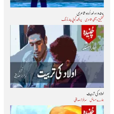
۱۸۵۷ء اور اُردو شاعری
تحقیق و تنقید شاعری
پروفیسر گوپی چند نارنگ
اولاد کی تربیت
ہمارے مسائل
سرفراز صدیقی