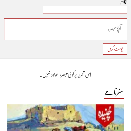
آپکا نام
پوسٹ کریں
اِس تحریر پر کوئی تبصرہ موجود نہیں۔
سفرنامے