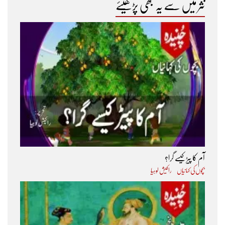
نثر میں سے یہ بھی پڑھیئے
آم کا پیڑ کیسے گرا؟
بچوں کی کہانیاں
راکیش لوہیا