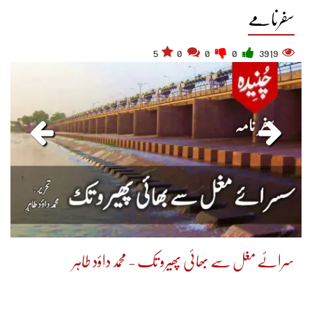
سفرنامے
5
0
0
0
3919
سرائے مغل سے بھائی پھیرو تک - محمد داؤد طاہر