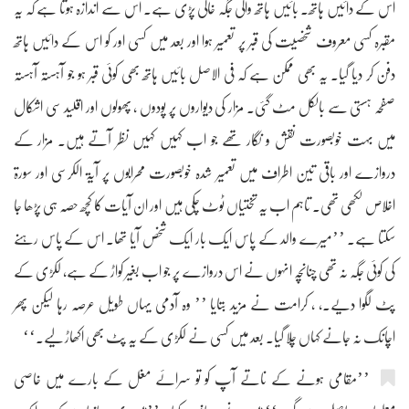
اس کے دائیں ہاتھ۔ بائیں ہاتھ والی جگہ خالی پڑی ہے۔ اس سے اندازہ ہوتا ہے کہ یہ
مقبرہ کسی معروف شخصیت کی قبر پر تعمیر ہوا اور بعد میں کسی اور کو اس کے دائیں ہاتھ
دفن کر دیا گیا۔ یہ بھی ممکن ہے کہ فی الاصل بائیں ہاتھ بھی کوئی قبر ہو جو آہستہ آہستہ
صفحہ ہستی سے بالکل مٹ گئی۔ مزار کی دیواروں پر پودوں ، پھولوں اور اقلید سی اشکال
میں بہت خوبصورت نقش و نگار تھے جو اب کہیں کہیں نظر آتے ہیں۔ مزار کے
دروازے اور باقی تین اطراف میں تعمیر شدہ خوبصورت محرابوں پر آیۃ الکرسی اور سورۃ
اخلاص لکھی تھی۔ تاہم اب یہ تختیاں ٹوٹ چکی ہیں اور ان آیات کا کچھ حصہ ہی پڑھا جا
سکتا ہے۔ ’’میرے والد کے پاس ایک بار ایک شخص آیا تھا۔ اس کے پاس رہنے
کی کوئی جگہ نہ تھی چنانچہ انہوں نے اس دروازے پر جو اب بغیر کواڑ کے ہے، لکڑی کے
پٹ لگوا دیے۔، ، کرامت نے مزید بتایا ’’ وہ آدمی یہاں طویل عرصہ رہا لیکن پھر
اچانک نہ جانے کہاں چلا گیا۔ بعد میں کسی نے لکڑی کے یہ پٹ بھی اکھاڑ لیے۔‘‘
’’مقامی ہونے کے ناتے آپ کو تو سرائے مغل کے بارے میں خاصی