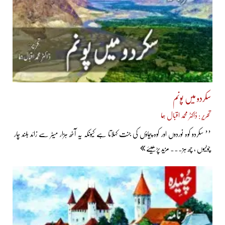
سکردو میں پونم
تحریر : ڈاکٹر محمد اقبال ہما
’’ سکردو کوہ نوردوں اور کوہ پیماؤں کی جنت کہلاتا ہے کیونکہ یہ آٹھ ہزار میٹر سے زائد بلند چار
چوٹیوں ، چھ ہز... مزید پڑھیئے