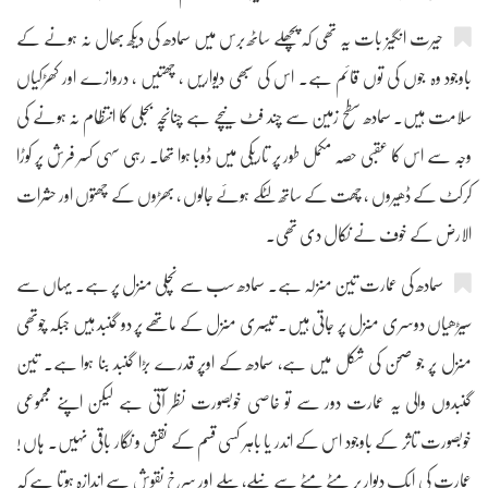
حیرت انگیز بات یہ تھی کہ پچھلے ساٹھ برس میں سمادھ کی دیکھ بھال نہ ہونے کے
باوجود وہ جوں کی توں قائم ہے۔ اس کی سبھی دیواریں ، چھتیں ، دروازے اور کھڑکیاں
سلامت ہیں۔ سمادھ سطح زمین سے چند فٹ نیچے ہے چنانچہ بجلی کا انتظام نہ ہونے کی
وجہ سے اس کا عقبی حصہ مکمل طور پر تاریکی میں ڈوبا ہوا تھا۔ رہی سہی کسر فرش پر کوڑا
کرکٹ کے ڈھیروں ، چھت کے ساتھ لٹکے ہوئے جالوں ، بھڑوں کے چھتوں اور حشرات
الارض کے خوف نے نکال دی تھی۔
سمادھ کی عمارت تین منزلہ ہے۔ سمادھ سب سے نچلی منزل پر ہے۔ یہاں سے
سیڑھیاں دوسری منزل پر جاتی ہیں۔ تیسری منزل کے ماتھے پر دو گنبد ہیں جبکہ چوتھی
منزل پر جو صحن کی شکل میں ہے، سمادھ کے اوپر قدرے بڑا گنبد بنا ہوا ہے۔ تین
گنبدوں والی یہ عمارت دور سے تو خاصی خوبصورت نظر آتی ہے لیکن اپنے مجموعی
خوبصورت تاثر کے باوجود اس کے اندر یا باہر کسی قسم کے نقش و نگار باقی نہیں۔ ہاں !
عمارت کی ایک دیوار پر مٹے مٹے سے نیلے، پیلے اور سرخ نقوش سے اندازہ ہوتا ہے کہ