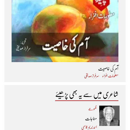
آم کی خاصیت
معلومات افزاء
سرفراز صدیقی
شاعری میں سے یہ بھی پڑھیئے
مجموعے
مناجات
احمد ندیم قاسمی