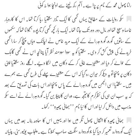
رانا پھول محمد کے نام پر پڑا ہے۔ اُتّم رکھ لینے سے اونچا ہوا نہ کوئی
سکھ روایات کے مطابق یہاں گھی کا ایک تاجر سنگتیا رہا کرتا تھا۔ اس کا کاروبار
خاصا وسیع تھا اور مال دور دور تک جاتا تھا۔ ایک بار کچھ گھی کرتارپورہ بھجوانا تھا کہ سکھوں
کے ساتویں گورو، گورو ہررائے کے ایک مرید خاص نے اچانک وہاں پہنچ کر سارا گھی
خریدنے کی پیش کش کر دی۔ سنگتیا کو یہ سودا سودمند نظر آیا چنانچہ اس نے گھی گاہک
کے حوالے کر دیا اور مشکیزے خالی کر کے دکان میں لٹکا دیے۔ اگلے روز سنگتیا اپنی
دکان پر پہنچا تو یہ دیکھ کر حیران رہ گیا کہ اس کے مشکیزے پہلے کی طرح گھی سے بھرے
ہیں۔ سنگتیا اسی الجھن میں گورو ہررائے کے پاس پہنچا اور اس بات کی تصدیق کے بعد
کہ یہ سب ان ہی کی نظرکرم کا نتیجہ ہے، وہ ان کا چیلا بن گیا۔ گورو ہررائے نے اسے سکھ
مذہب میں داخل کر لیا اور اس کا نیا نام ’’بھائی پھیرو‘‘ رکھا۔
بھائی پھیرو کا انتقال پھول نگر میں ہوا اور یہیں اس کا سمادھ بنا۔ بعد میں یہاں
ایک گوردوارہ تعمیر کر دیا گیا جو گوردوارہ سنگت صاحب کہلاتا ہے۔ پنجاب یونیورسٹی، پٹیالہ