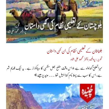
بلوچستان کے تعلیمی نظام کی ان کہی داستان
تحریر : پروفیسر ڈاکٹر محمود علی شاہ
میرا تعلق گنداواہ سے ہے جو اس وقت ضلع جھل مگسی کا ہیڈکوارٹر ہے۔ یہ ایک قدیم شہر
ہے، اس کا سب سے پہلا نام کنڈا ابیل تھا ... مزید پڑھیئے