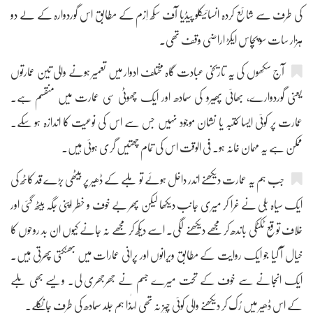
کی طرف سے شائع کردہ انسائیکلو پیڈیا آف سکھ اِزم کے مطابق اس گوردوارہ کے لے دو
ہزار سات سو پچاس ایکڑ اراضی وقف تھی۔
آج سکھوں کی یہ تاریخی عبادت گاہ مختلف ادوار میں تعمیر ہونے والی تین عمارتوں
یعنی گوردوارے، بھائی پھیرو کی سمادھ اور ایک چھوٹی سی عمارت میں منقسم ہے۔
عمارت پر کوئی ایسا کتبہ یا نشان موجود نہیں جس سے اس کی نوعیت کا اندازہ ہو سکے۔
ممکن ہے یہ مہمان خانہ ہو۔ فی الوقت اس کی تمام چھتیں گری ہوئی ہیں۔
جب ہم یہ عمارت دیکھنے اندر داخل ہوئے تو ملبے کے ڈھیر پر بیٹھی بڑے قد کاٹھ کی
ایک سیاہ بلی نے غرا کر میری جانب دیکھا لیکن پھر بے خوف و خطر اپنی جگہ بیٹھ گئی اور
خلاف توقع ٹکٹکی باندھ کر مجھے دیکھنے لگی۔ اسے دیکھ کر مجھے نہ جانے کیوں ان بد روحوں کا
خیال آ گیا جو ایک روایت کے مطابق ویرانوں اور پرانی عمارات میں بھٹکتی پھرتی ہیں۔
ایک انجانے سے خوف کے تحت میرے جسم نے جھرجھری لی۔ ویسے بھی ملبے
کے اس ڈھیر میں رُک کر دیکھنے والی کوئی چیز نہ تھی لہٰذا ہم جلد سمادھ کی طرف جا نکلے۔