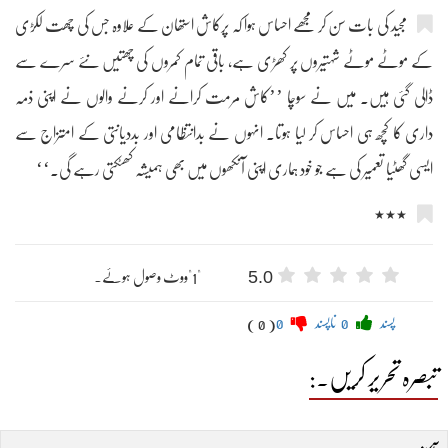
مجید کی بات سن کر مجھے احساس ہوا کہ پرکاش استھان کے علاوہ جس کی چھت لکڑی
کے موٹے موٹے شہتیروں پر کھڑی ہے، باقی تمام کمروں کی چھتیں نئے سرے سے
ڈالی گئی ہیں۔ میں نے سوچا ’’کاش مرمت کرانے اور کرنے والوں نے اپنی ذمہ
داری کا کچھ ہی احساس کر لیا ہوتا۔ انہوں نے بدانتظامی اور بددیانتی کے امتزاج سے
ایسی گھٹیا تعمیر کی ہے جو خود ہماری اپنی آنکھوں میں بھی ہمیشہ کھٹکتی رہے گی۔‘‘
٭٭٭
5.0
"1"ووٹ وصول ہوئے۔
پسند
0
ناپسند
0
( 0 )
تبصرہ تحریر کریں۔: