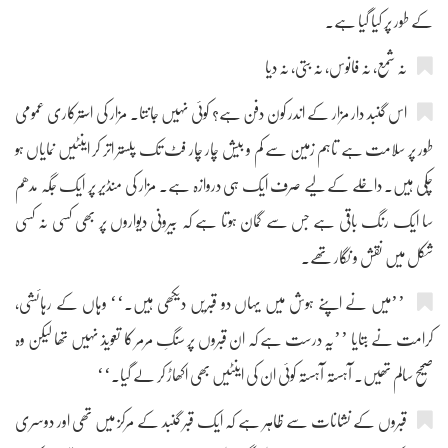
کے طور پر کیا گیا ہے۔
نہ شمع، نہ فانوس، نہ بتی، نہ دیا
اس گنبد دار مزار کے اندر کون دفن ہے؟ کوئی نہیں جانتا۔ مزار کی استرکاری عمومی
طور پر سلامت ہے تاہم زمین سے کم و بیش چار چار فٹ تک پلستر اتر کر اینٹیں نمایاں ہو
چکی ہیں۔ داخلے کے لیے صرف ایک ہی دروازہ ہے۔ مزار کی منڈیر پر ایک جگہ مدھم
سا ایک رنگ باقی ہے جس سے گمان ہوتا ہے کہ بیرونی دیواروں پر بھی کسی نہ کسی
شکل میں نقش و نگار تھے۔
’’میں نے اپنے ہوش میں یہاں دو قبریں دیکھی ہیں۔‘‘ وہاں کے رہائشی،
کرامت نے بتایا ’’یہ درست ہے کہ ان قبروں پر سنگِ مرمر کا تعویذ نہیں تھا لیکن وہ
صحیح سالم تھیں۔ آہستہ آہستہ کوئی ان کی اینٹیں بھی اکھاڑ کر لے گیا۔‘‘
قبروں کے نشانات سے ظاہر ہے کہ ایک قبر گنبد کے مرکز میں تھی اور دوسری