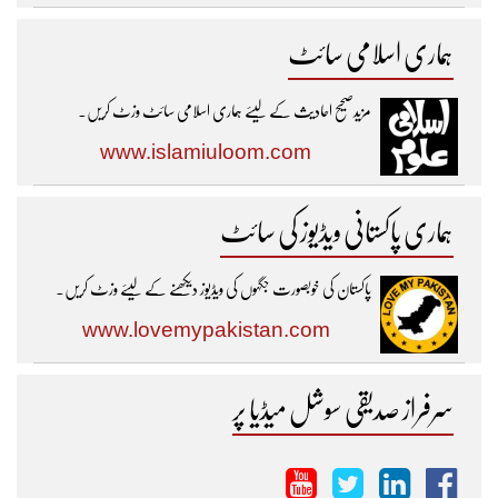
ہماری اسلامی سائٹ
مزیدصحیح احادیث کے لیئے ہماری اسلامی سائٹ وزٹ کریں۔
www.islamiuloom.com
ہماری پاکستانی ویڈیوز کی سائٹ
پاکستان کی خوبصورت جگہوں کی ویڈیوز دیکھنے کے لیئے وزٹ کریں۔
www.lovemypakistan.com
سرفراز صدیقی سوشل میڈیا پر