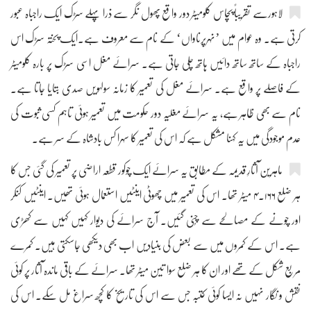
لاہورسے تقریباً پچاس کلومیٹر دور واقع پھول نگر سے ذرا پہلے سڑک ایک راجباہ عبور
کرتی ہے۔ وہ عوام میں ’نہرپرناواں‘ کے نام سے معروف ہے۔ایک پختہ سڑک اس
راجباہ کے ساتھ ساتھ دائیں ہاتھ چلی جاتی ہے۔ سرائے مغل اسی سڑک پر بارہ کلومیٹر
کے فاصلے پر واقع ہے۔ سرائے مغل کی تعمیر کا زمانہ سولہویں صدی بتایا جاتا ہے۔
نام سے بھی ظاہر ہے، یہ سرائے مغلیہ دور حکومت میں تعمیر ہوئی تاہم کسی ثبوت کی
عدم موجودگی میں یہ کہنا مشکل ہے کہ اس کی تعمیر کا سہرا کس بادشاہ کے سر ہے۔
ماہرین آثارِ قدیمہ کے مطابق یہ سرائے ایک چوکور قطعہ اراضی پر تعمیر کی گئی جس کا
ہر ضلع ۴.۱۶۶ میٹر تھا۔ اس کی تعمیر میں چھوٹی اینٹیں استعمال ہوئی تھیں۔ اینٹیں کنکر
اور چونے کے مصالحے سے چُنی گئیں۔ آج سرائے کی دیوار کہیں کہیں سے کھڑی
ہے۔ اس کے کمروں میں سے بعض کی بنیادیں اب بھی دیکھی جاسکتی ہیں۔ کمرے
مربع شکل کے تھے اور ان کا ہر ضلع سوا تین میٹر تھا۔ سرائے کے باقی ماندہ آثار پر کوئی
نقش و نگار نہیں نہ ایسا کوئی کتبہ جس سے اس کی تاریخ کا کچھ سراغ مل سکے۔ اس کی