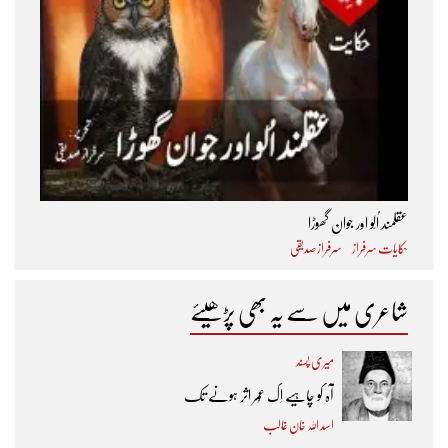
عقلمند اُلّو اور جوان گھوڑا
حکایات سرفراز
سرفراز صدیقی
شاعری میں سے یہ بھی پڑھیئے
میری پسند
آہ کو چاہیے اِک عُمر اثر ہونے تک ​
اسد اللہ خان غالب