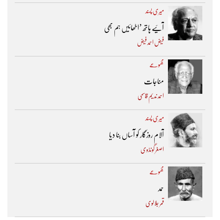
میری پسند
آئیے ہاتھ ’اٹھائیں ہم بھی
فیض احمد فیض
مجموعے
مناجات
احمد ندیم قاسمی
میری پسند
آلام روزگار کو آساں بنا دیا
اصغر گونڈوی
مجموعے
حمد
قمر جلالوی