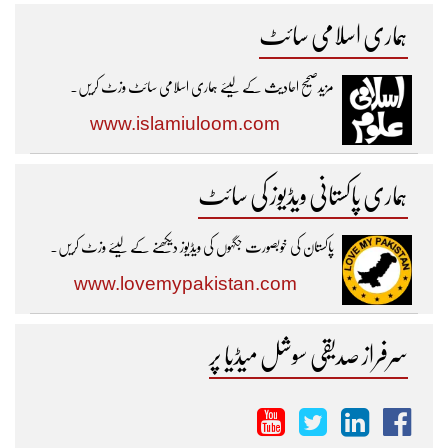
ہماری اسلامی سائٹ
مزیدصحیح احادیث کے لیئے ہماری اسلامی سائٹ وزٹ کریں۔
www.islamiuloom.com
ہماری پاکستانی ویڈیوز کی سائٹ
پاکستان کی خوبصورت جگہوں کی ویڈیوز دیکھنے کے لیئے وزٹ کریں۔
www.lovemypakistan.com
سرفراز صدیقی سوشل میڈیا پر