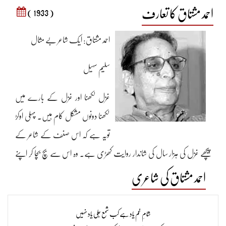
احمد مشتاق کا تعارف
( 1933 )
احمد مشتاق: ایک شاعر بے مثال
سلیم سہیل
غزل لکھنا اور غزل کے بارے میں
لکھنا دونوں مشکل کام ہیں۔ پہلی اوکڑ
تویہ ہے کہ اس صنف کے شاعر کے
پیچھے غزل کی ہزار سال کی شاندار روایت کھڑی ہے۔ وہ اس سے بچ بچا کر اپنے
لیے اظہار کا سلیقہ کیسے نکال سکتا ہے۔ دو ہی راستے اس کے لیے بچتے ہیں۔ یا
احمد مشتاق کی شاعری
تو روایت میں اظہار و بیاں کے سلیقوں کی جگالی کرلے یا پھر اپنے لیے نیا راستہ
اختیار کرلے جو بہرحال خطرات سے پر ہوتا ہے۔ نامقبولیت اس راستے میں
شامِ غم یاد ہے کب شمع جلی یاد نہیں