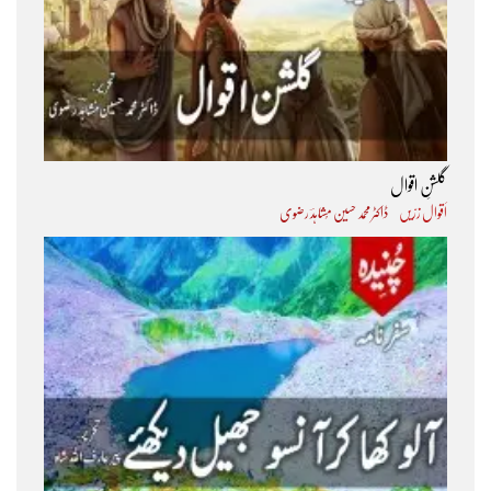
صبح کے زینۂ خاموش پہ قدموں کے گلاب
شام کی بند حویلی میں ہنسی کا جادو
گلشنِ اقوال
اَقوال زرّیں
ڈاکٹر محمد حسین مُشاہدؔ رضوی
صحن کے سبز اندھیرے میں دمکتے رخسار
صاف بستر کے اجالے میں چمکتے گیسو