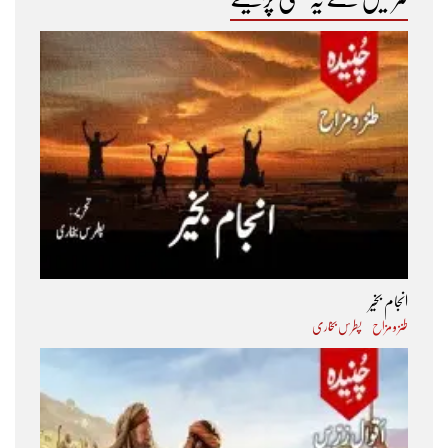
※※※※※
رات پھر رنگ پہ تھی اس کے بدن کی خوشبو
دل کی دھڑکن تھی کہ اڑتے تھے لہو میں جگنو
انجام بخیر
طنز و مزاح
پطرس بخاری
جیسے ہر شے ہو کسی خواب فراموش میں گم
چاند چمکا نہ کسی یاد نے بدلا پہلو