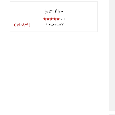
وہ دیا بھی نہیں رہا
5.0
( اعتبار ساجد )
"1"ووٹ وصول ہوئے۔