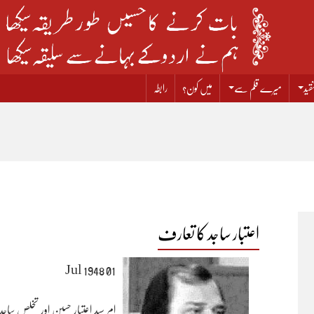
قید
میرے قلم سے
میں کون؟
رابطہ
اعتبار ساجد کا تعارف
01 Jul 1948