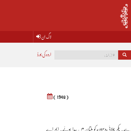
لاگ اِن
اردو کی بورڈ
( 1948 )
ام سید اعتبار حسین اور تخلص ساجد ہے۔ یکم جولائی۱۹۴۸ء کو ملتان میں پیدا ہوئے۔ ایم اے