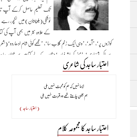
تک تعلیم حاصل کرکے آپ تدری
نوشکی(بلوچستان) میں لکچرر رہے 
کے علاوہ نثر میں بھی آپ کی ک
کواڑوں پر‘، ’آمد‘، ’وہی ایک زخم گلاب سا‘، ’مجھے کوئی شام ادھاردو‘(شعر
سی اک شہزادی‘، ’مٹی کی اشرفیاں‘(بچوں کے لیے کتابیں)۔ بحوالۂ:پیمانۂ غ
اعتبار ساجد کی شاعری
ایسا نہیں کہ ہم کو محبت نہیں مِلی​
ہم جیسی چاہتے تھے وہ قُربت نہیں مِلی​
( اعتبار ساجد )
اعتبار ساجد کا مجموعہ کلام