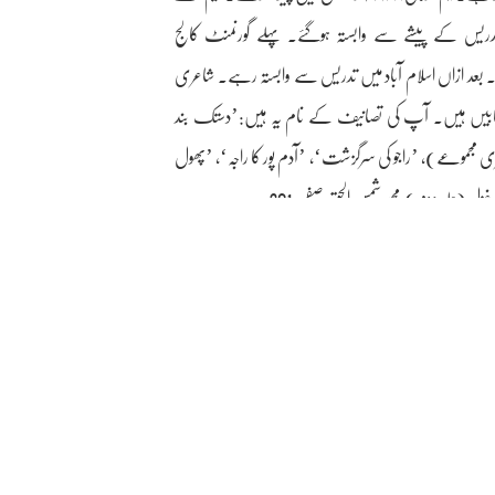
س کے پیشے سے وابستہ ہوگئے۔ پہلے گورنمنٹ کالج
۔ بعد ازاں اسلام آباد میں تدریس سے وابستہ رہے۔ شاعری
تابیں ہیں۔ آپ کی تصانیف کے نام یہ ہیں:’دستک بند
ی مجموعے)، ’راجو کی سرگزشت‘، ’آدم پور کا راجہ‘، ’پھول
زل(جلد دوم)،محمد شمس الحق،صفحہ:391