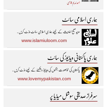
احمد ندیم قاسمی
ہماری اسلامی سائٹ
مزیدصحیح احادیث کے لیئے ہماری اسلامی سائٹ وزٹ کریں۔
www.islamiuloom.com
ہماری پاکستانی ویڈیوز کی سائٹ
پاکستان کی خوبصورت جگہوں کی ویڈیوز دیکھنے کے لیئے وزٹ کریں۔
www.lovemypakistan.com
سرفراز صدیقی سوشل میڈیا پر