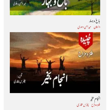
باغ و بہار
داستان
میر امن دہو ی
انجام بخیر
طنز و مزاح
پطرس بخاری