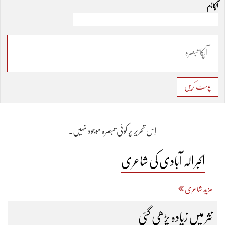
آپکا نام
پوسٹ کریں
اِس تحریر پر کوئی تبصرہ موجود نہیں۔
اکبر الہ آبادی کی شاعری
مزید شاعری
نثر میں زیادہ پڑھی گئی