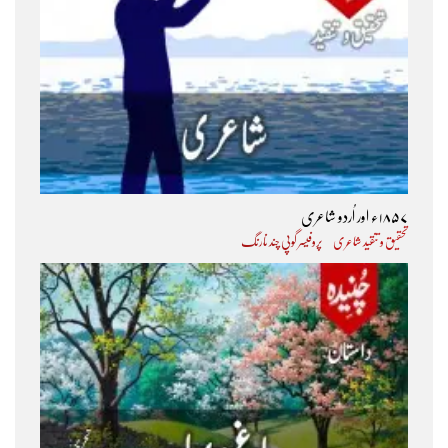
۱۸۵۷ء اور اُردو شاعری
تحقیق و تنقید شاعری
پروفیسر گوپی چند نارنگ