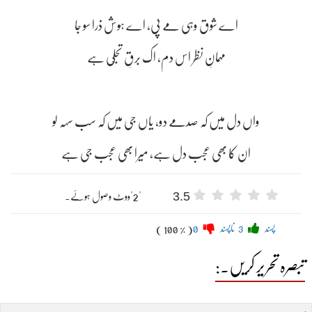
اے شوق وہی مے پی، اے ہوش ذرا سو جا
مہمانِ نظر اس دم، اک برقِ تجلّی ہے
واں دل میں کہ صدمے دو، یاں جی میں کہ سب سہہ لو
ان کا بھی عجب دل ہے، میرا بھی عجب جی ہے
3.5
"2"ووٹ وصول ہوئے۔
پسند
3
ناپسند
0
( 100 % )
تبصرہ تحریر کریں۔: