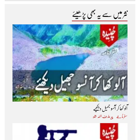
نثر میں سے یہ بھی پڑھیئے
آلو کھا کر آنسو جھیل دیکھیے
سفرنامے
پیر عارف اﷲ شاہ