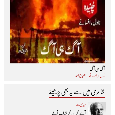
آگ ہی آگ
ناول / افسانے
اشتیاق احمد
شاعری میں سے یہ بھی پڑھیئے
میری پسند
آئے کچھ ابر، کچھ شراب آئے