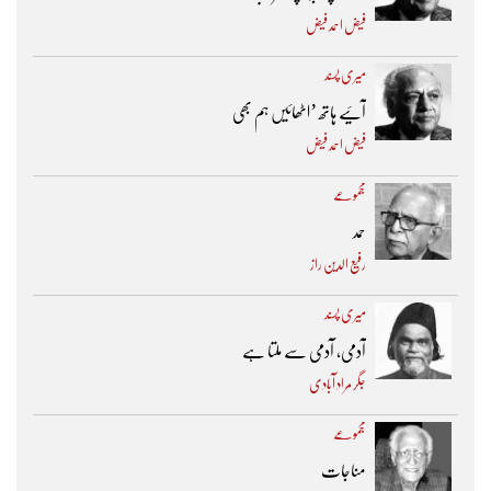
فیض احمد فیض
میری پسند
آئیے ہاتھ ’اٹھائیں ہم بھی
فیض احمد فیض
مجموعے
حمد
رفیع الدین راز
میری پسند
آدمی، آدمی سے ملتا ہے
جگر مراد آبادی
مجموعے
مناجات