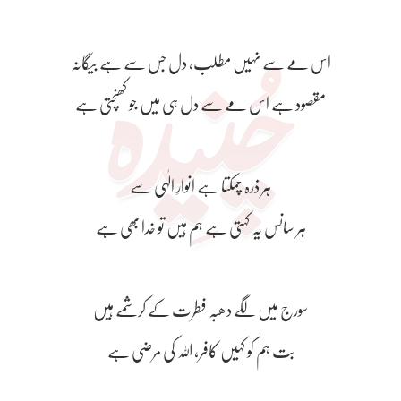
اس مے سے نہیں مطلب، دل جس سے ہے بیگانہ
ہر ذرہ چمکتا ہے انوارِ الٰہی سے
سورج میں لگے دھبہ فطرت کے کرشمے ہیں