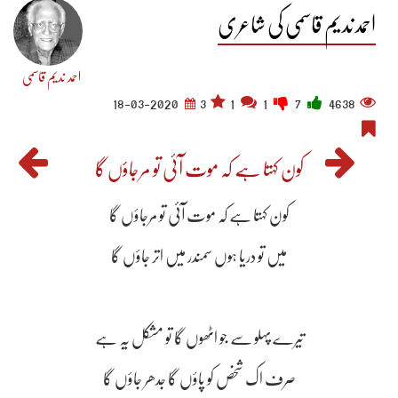
احمد ندیم قاسمی کی شاعری
احمد ندیم قاسمی
18-03-2020
3
1
1
7
4638
کون کہتا ہے کہ موت آئی تو مرجاؤں گا
کون کہتا ہے کہ موت آئی تو مرجاؤں گا
میں تو دریا ہوں سمندر میں اتر جاؤں گا
تیرے پہلو سے جو اٹھوں گا تو مشکل یہ ہے
صرف اک شخص کو پاؤں گا جدھر جاؤں گا