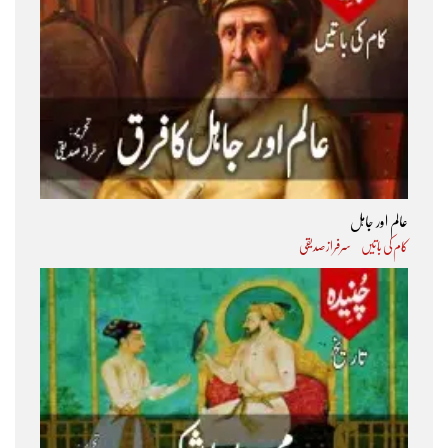
عالم اور جاہل
کام کی باتیں
سرفراز صدیقی