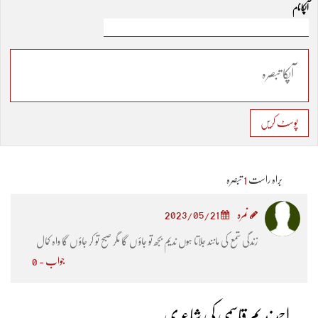
آپکا نام
پوسٹ کریں
براہ راست
1
تبصرہ
نمرہ
2023/05/21
زندگی شمع کی مانند جلاتا ہوں ندیم بجھ تو جاؤ ں گا مگر صبح تو کر جاؤ ں گا واہ کمال
جواب - 0
احمد ندیم قاسمی کی شاعری