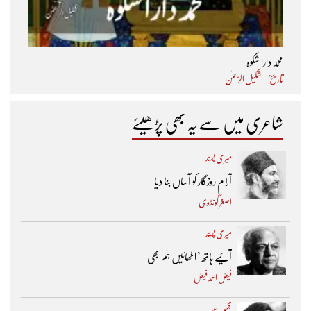
محمد دارا شکوہ
تاریخ
شکیل الرّحمٰن
شاعری میں سے یہ بھی پڑھیئے
میری پسند
آلام روزگار کو آساں بنا دیا
اصغر گونڈوی
میری پسند
آئیے ہاتھ ’اٹھائیں ہم بھی
فیض احمد فیض
مجموعے