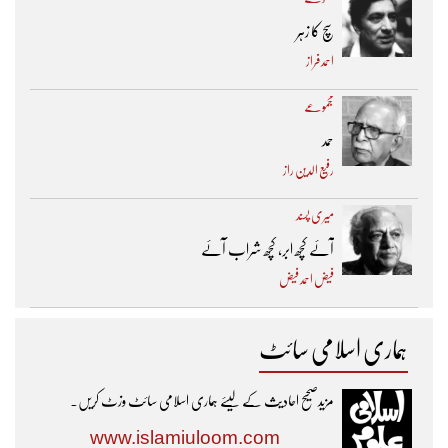
سچ کا زہر
احمد فراز
مجموعے
حمد
رفیع الدین راز
میری پسند
آئے کچھ ابر، کچھ شراب آئے
فیض احمد فیض
ہماری اسلامی سائٹ
مزیدصحیح احادیث کے لیئے ہماری اسلامی سائٹ وزٹ کریں۔
www.islamiuloom.com