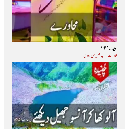
ردیف ’’ا‘‘
محاورات
سید ضمیر حسن دہلوی