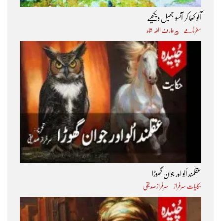
آلو کھا کر آنسو جھیل دیکھیے
سفرنامے
پیر عارف اﷲ شاہ
عقلمند اُلّو اور جوان گھوڑا
حکایات سرفراز
سرفراز صدیقی