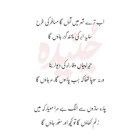
اب ترے شہر میں آؤں گا مسافر کی طرح
سایۂ ابر کی مانند گزر جاؤں گا
تیرا پیماں وفا راہ کی دیوار بنا
ورنہ سوچا تھا کہ جب چاہوں گا، مرجاؤں گا
چارہ سازوں سے الگ ہے مرا معیار کہ میں
زخم کھاؤں گا تو کچھ اور سنور جاؤں گا