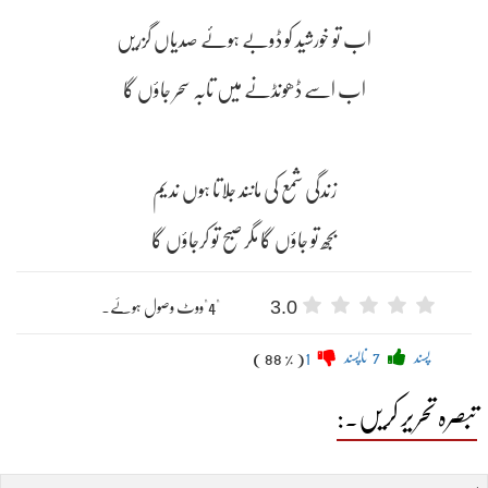
اب تو خورشید کو ڈوبے ہوئے صدیاں گزریں
اب اسے ڈھونڈنے میں تابہ سحر جاؤں گا
زندگی شمع کی مانند جلاتا ہوں ندیم
بجھ تو جاؤں گا مگر صبح تو کرجاؤں گا
3.0
"4"ووٹ وصول ہوئے۔
پسند
7
ناپسند
1
( 88 % )
تبصرہ تحریر کریں۔: