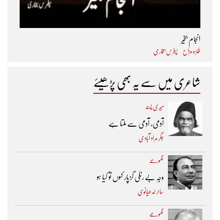
انجام بخیر
طنز و مزاح
پطرس بخاری
شاعری میں سے یہ بھی پڑھیئے
میری پسند
آدمی، آدمی سے ملتا ہے
جگر مراد آبادی
مجموعے
وجہِ بے رنگی گزپار کہوں تو کیا ہو
ساحر لدھیانوی
مجموعے