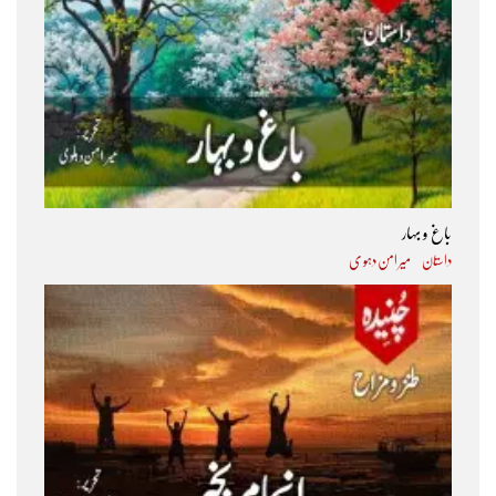
باغ و بہار
داستان
میر امن دہو ی