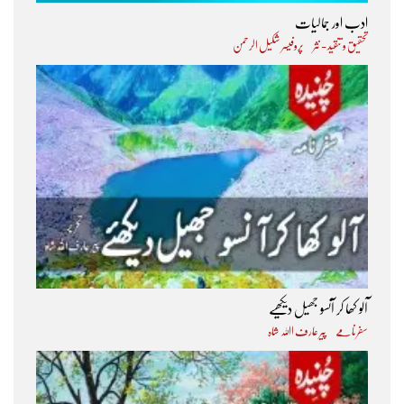
ادب اور جمالیات
تحقیق و تنقید - نثر
پروفیسر شکیل الرحمن
آلو کھا کر آنسو جھیل دیکھیے
سفرنامے
پیر عارف اﷲ شاہ