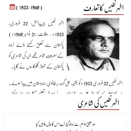
اطہر نفیس کا تعارف
( 1933-1980 )
اطہر نفیس (پیدائش: 22 فروری،
1933ء - وفات: 21 نومبر 1980ء)
پاکستان سے تعلق رکھنے والے اردو
کے معروف شاعر تھے جن کی شاعری کو
پاکستان کے ممتاز گلوکاروں نے گایا۔
اطہر نفیس 22 فروری 1933ء کو جگنیر، علی گڑھ، برطانوی ہندوستان میں پیدا ہوئے۔
ان کا اصل نام کنور اطہر علی خاں تھا انہوں نے ابتدائی تعلیم مسلم یونیورسٹی اسکول
اطہر نفیس کی شاعری
علی گڑھ سے حاصل کی۔ 1949ء میں اپنے اہم خانہ کے ساتھ پاکستان آ گئے اور
کراچی میں سکو نت اختیار کی۔ 1953ء میں "روزنامہ جنگ" سے وابستہ ہو گئے۔
وہ عِشق جو ہم سے رُوٹھ گیا، اب اس کا حال بتائیں کیا