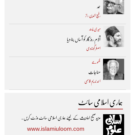
حمد
رفیع الدین راز
میری پسند
آلام روزگار کو آساں بنا دیا
اصغر گونڈوی
مجموعے
مناجات
احمد ندیم قاسمی
ہماری اسلامی سائٹ
مزیدصحیح احادیث کے لیئے ہماری اسلامی سائٹ وزٹ کریں۔
www.islamiuloom.com