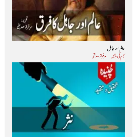
عالم اور جاہل
کام کی باتیں
سرفراز صدیقی