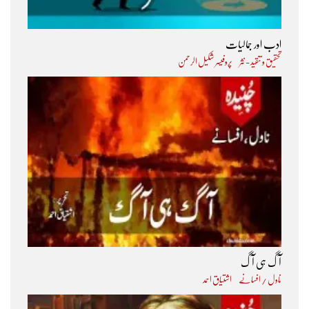
ادب اور جمالیات
تحقیق و تنقید - نثر
پروفیسر شکیل الرحمن
آگ ہی آگ
ناول / افسانے
اشتیاق احمد