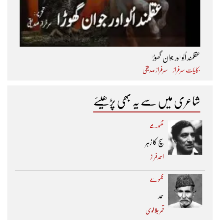
عقلمند اُلّو اور جوان گھوڑا
حکایات سرفراز
سرفراز صدیقی
شاعری میں سے یہ بھی پڑھیئے
مجموعے
سچ کا زہر
احمد فراز
مجموعے
حمد
قمر جلالوی