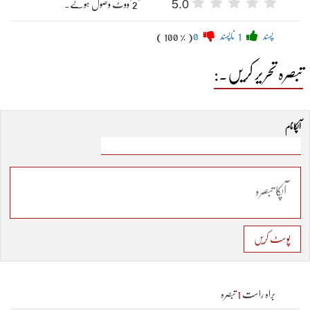
5.0
"2"ووٹ وصول ہوئے۔
پسند
1
ناپسند
0
( 100 % )
تبصرہ تحریر کریں۔:
آپکا نام
پوسٹ کریں
براہ راست
1
تبصرہ