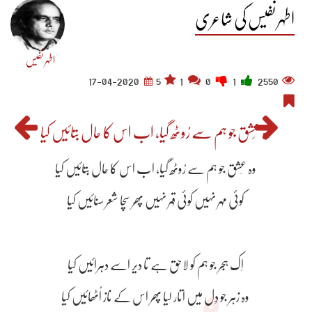
اطہر نفیس کی شاعری
اطہر نفیس
17-04-2020
5
1
0
1
2550
وہ عِشق جو ہم سے رُوٹھ گیا، اب اس کا حال بتائیں کیا
وہ عِشق جو ہم سے رُوٹھ گیا، اب اس کا حال بتائیں کیا
کوئی مہر نہیں کوئی قہر نہیں پھر سچا شعر سنائیں کیا
اِک ہِجر جو ہم کو لاحق ہے تا دیر اسے دہرائیں کیا
وہ زہر جو دِل میں اتار لیا پھر اس کے ناز اُٹھائیں کیا