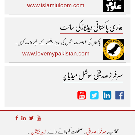
www.islamiuloom.com
ہماری پاکستانی ویڈیوز کی سائٹ
پاکستان کی خوبصورت جگہوں کی ویڈیوز دیکھنے کے لیئے وزٹ کریں۔
www.lovemypakistan.com
سرفراز صدیقی سوشل میڈیا پر
منجانب:
سرفراز صدیقی
۔ صفحات کو بنانے والے:
زبیر ذیشان
۔