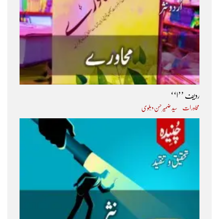
ردیف ’’ا‘‘
محاورات
سید ضمیر حسن دہلوی