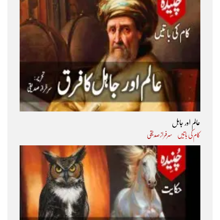
عالم اور جاہل
کام کی باتیں
سرفراز صدیقی