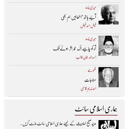
میری پسند
آئیے ہاتھ ’اٹھائیں ہم بھی
فیض احمد فیض
میری پسند
آہ کو چاہیے اِک عُمر اثر ہونے تک ​
اسد اللہ خان غالب
مجموعے
مناجات
احمد ندیم قاسمی
ہماری اسلامی سائٹ
مزیدصحیح احادیث کے لیئے ہماری اسلامی سائٹ وزٹ کریں۔