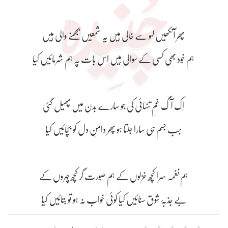
پھر آنکھیں لہو سے خالی ہیں یہ شمعیں بجھنے والی ہیں
ہم خُود بھی کسی کے سوالی ہیں اس بات پہ ہم شرمائیں کیا
اِک آگ غمِ تنہائی کی جو سارے بدن میں پھیل گئی
جب جسم ہی سارا جلتا ہو پھر دامنِ دل کو بچائیں کیا
ہم نغمہ سرا کچھ غزلوں کے ہم صُورت گر کچھ چہروں کے
بے جذبۂ شوق سنائیں کیا کوئی خواب نہ ہو تو بتائیں کیا