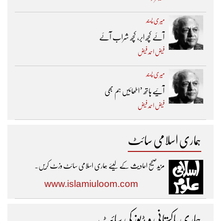
میری پسند
آئے کچھ ابر، کچھ شراب آئے
فیض احمد فیض
میری پسند
آئیے ہاتھ ’اٹھائیں ہم بھی
فیض احمد فیض
ہماری اسلامی سائٹ
مزیدصحیح احادیث کے لیئے ہماری اسلامی سائٹ وزٹ کریں۔
www.islamiuloom.com
ہماری پاکستانی ویڈیوز کی سائٹ