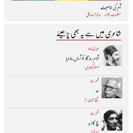
آم کی خاصیت
معلومات افزاء
سرفراز صدیقی
شاعری میں سے یہ بھی پڑھیئے
میری پسند
آلام روزگار کو آساں بنا دیا
اصغر گونڈوی
مجموعے
حمد
رفیع الدین راز
مجموعے
سچ کا زہر
احمد فراز