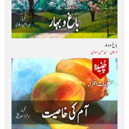
باغ و بہار
داستان
میر امن دہو ی