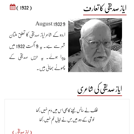
ایاز صدیقی کا تعارف
( 1932 )
9 August 1932
اردو کے شاعر ایاز صدیقی کا تعلق ملتان
شہر سے ہے۔ یہ 9 اگست 1932 میں
پیدا ہوئے۔ یہ حزیں صدیقی کے
چھوٹے بھائی ہیں۔
ایاز صدیقی کی شاعری
فلک نے سانس لینے کا بھی اس میں دَم نہیں رکھا​
خوشی کے دور میں جس نے خیالِ غم نہیں رکھا​
( ایاز صدیقی )