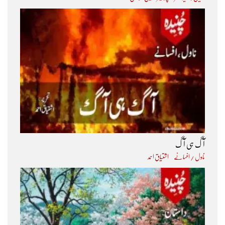
آگ ہی آگ
ناول / افسانے
اشتیاق احمد