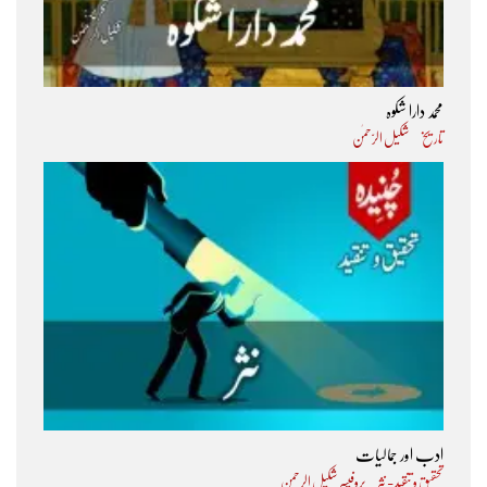
محمد دارا شکوہ
تاریخ
شکیل الرّحمٰن
ادب اور جمالیات
تحقیق و تنقید - نثر
پروفیسر شکیل الرحمن