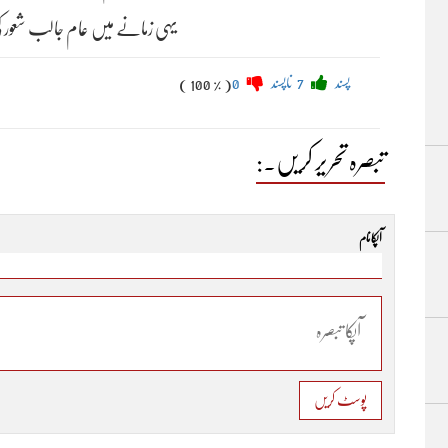
یہی زمانے میں عام جالب شعور 
پسند
7
ناپسند
0
( 100 % )
تبصرہ تحریر کریں۔:
آپکا نام
پوسٹ کریں