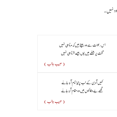
وجود نہیں۔
اس رعونت سے وہ جیتے ہیں کہ مرنا ہی نہیں ​
تخت پر بیٹھے ہیں یوں جیسے اترنا ہی نہیں
( حبیب جالب )
کہیں آہ بن کے لب پر تیرا نام آ نہ جائے
تجھے بے وفا کہوں میں وہ مقام آ نہ جائے
( حبیب جالب )