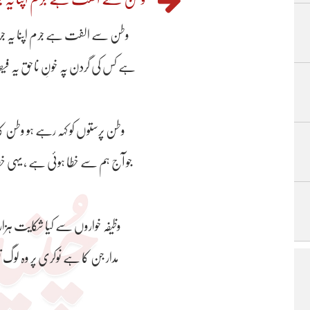
وظیفہ خواروں سے کیا شکایت ہزار دیں شاہ کو دعائیں ​
مدار جن کا ہے نوکری پر وہ لوگ تو نوکری کریں گے ​