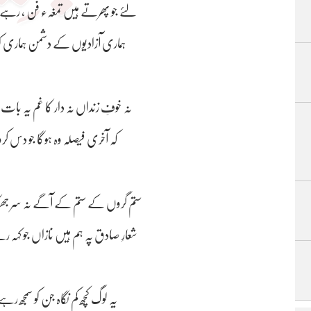
یہ لوگ کچھ کم نگاہ جن کو سمجھ رہے ہیں کہ ناسمجھ ہیں ​