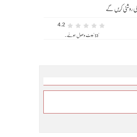
کی روشنی کریں گے
4.2
"13"ووٹ وصول ہوئے۔