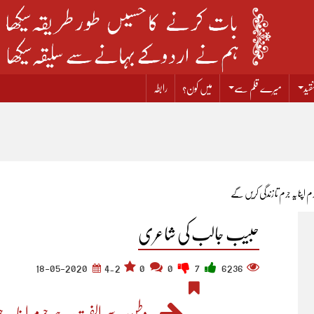
قید
میرے قلم سے
میں کون؟
رابطہ
ا یہ جرم تا زندگی کریں گے​
حبیب جالب کی شاعری
18-05-2020
4.2
0
0
7
6236