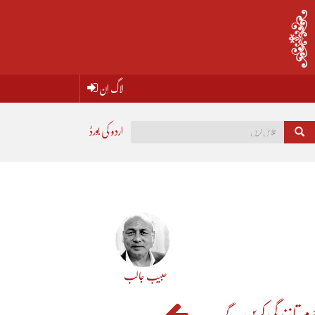
لاگ اِن
اردو کی بورڈ
حبیب جالب