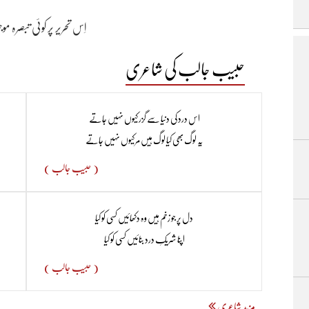
اِس تحریر پر کوئی تبصرہ م
حبیب جالب کی شاعری
اس درد کی دنیا سے گزر کیوں نہیں جاتے
یہ لوگ بھی کیا لوگ ہیں مر کیوں نہیں جاتے
( حبیب جالب )
دل پر جو زخم ہیں وہ دکھائیں کسی کو کیا
اپنا شریکِ درد بنائیں کسی کو کیا
( حبیب جالب )
مزید شاعری