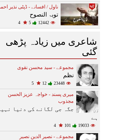
ناول / افسانے - ڈپٹی نذیر احمد
توبۃ النصوح
4
5
12442
شاعری میں زیادہ پڑھی
گئی
مجموعے - سید محسن نقوی
نظم
5
12
23448
میری پسند - خواجہ عزیز الحسن
مجذوب
جگہ جی لگانے کی دنیا نہیں
ہے
4
101
19033
مجموعے - نصیر الدین نصیر