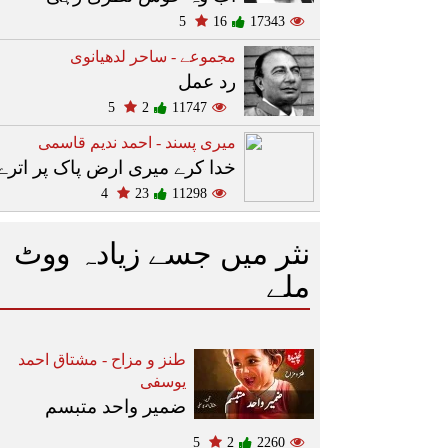
5
16
17343
مجموعے - ساحر لدھیانوی
رد عمل
5
2
11747
میری پسند - احمد ندیم قاسمی
خدا کرے میری ارض پاک پر اترے
4
23
11298
نثر میں جسے زیادہ ووٹ
ملے
طنز و مزاح - مشتاق احمد
یوسفی
ضمیر واحد متبسم
5
2
2260