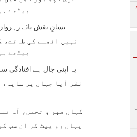
بیٹھے ہی
بسانِ نقش پائے رہرواں 
نہیں اٹھنے کی طاقت، کی
بیٹھے ہی
یہ اپنی چال ہے افتادگی س
نظر آیا جہاں پر سایہء 
کہاں صبر و تحمل، آہ ننگ
یہاں رو پیٹ کر ان سب کو
ہیں