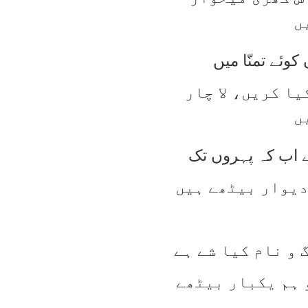
ں
کوئے تمنّا میں
ا کریں، لا چار
ں
ے اب کہ پہروں تک
دیوار بیٹھے ہیں
 و نام کیا شے ہے
 ہم یکبار بیٹھے