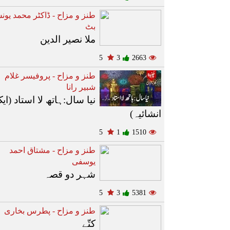
طنز و مزاح - ڈاکٹر محمد یو
بٹ
ملا نصیر الدین
5
3
2663
طنز و مزاح - پروفیسر غلام
شبیر رانا
نیا سال:ہاتھ لا استاد (ای
انشائیہ)
5
1
1510
طنز و مزاح - مشتاق احمد
یوسفی
شہر دو قصہ
5
3
5381
طنز و مزاح - پطرس بخاری
کتّے