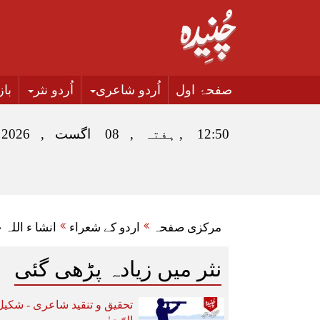
صفحۂ اول
اُردو شاعری
اُردو نثر
با
12:50 , ہفتہ , 08 اگست , 2026
مرکزی صفحہ
اردو کے شعراء
انشا ء اللہ 
نثر میں زیادہ پڑھی گئی
تحقیق و تنقید شاعری - شکیل