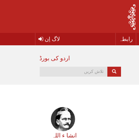
رابطہ
لاگ اِن
اردو کی بورڈ
انشا ء اللہ