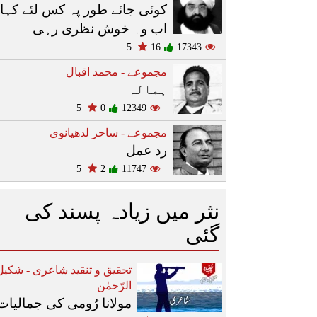
کوئی جائے طور پہ کس لئے کہا
اب وہ خوش نظری رہی
5
16
17343
مجموعے - محمد اقبال
ہمالہ
5
0
12349
مجموعے - ساحر لدھیانوی
رد عمل
5
2
11747
نثر میں زیادہ پسند کی
گئی
تحقیق و تنقید شاعری - شکیل
الرّحمٰن
مولانا رُومی کی جمالیات