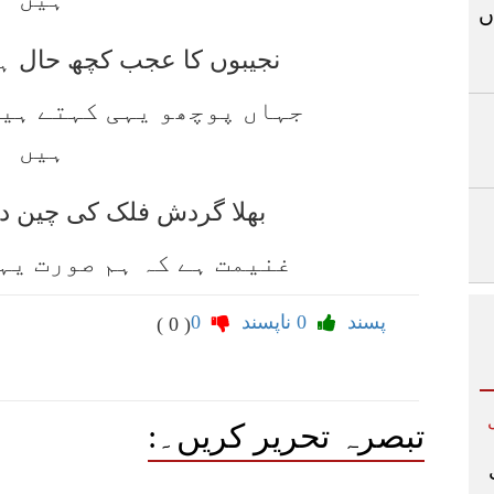
ں
نجیبوں کا عجب کچھ حال ہے
جہاں پوچھو یہی کہتے ہیں
ہیں
بھلا گردش فلک کی چین د
غنیمت ہے کہ ہم صورت یہ
ہیں
پسند
0
ناپسند
0
( 0 )
تبصرہ تحریر کریں۔: