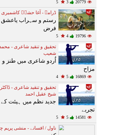
5
3
20779
ڈرامے - آغا حشرؔ کاشمیری
رستم و سہراب یاعشق 
فرض
5
4
19796
تحقیق و تنقید شاعری - محمد
شعیب
اُردو شاعری میں طنز و
مزاح
4
5
16869
تحقیق و تنقید شاعری - ڈاکٹر
شیخ عقیل احمد
جدید نظم میں ہیئت کے
تجربے
5
5
14581
ناول / افسانے - منشی پریم چن