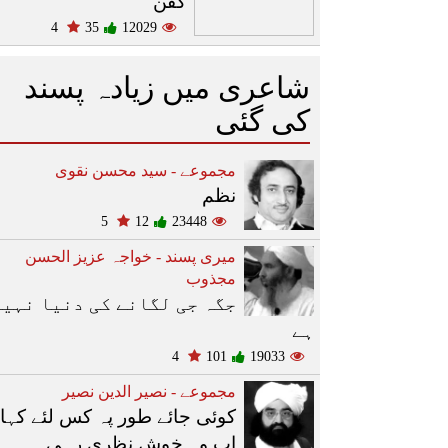
کفن
4
35
12029
شاعری میں زیادہ پسند
کی گئی
مجموعے - سید محسن نقوی
نظم
5
12
23448
میری پسند - خواجہ عزیز الحسن
مجذوب
جگہ جی لگانے کی دنیا نہیں
ہے
4
101
19033
مجموعے - نصیر الدین نصیر
کوئی جائے طور پہ کس لئے کہا
اب وہ خوش نظری رہی