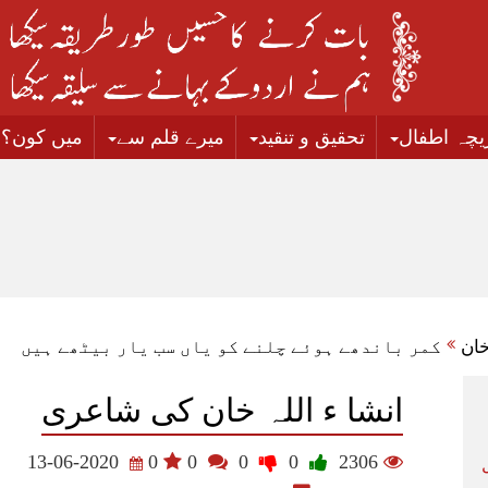
زیچہ اطفال
تحقیق و تنقید
میرے قلم سے
میں کون؟
خان
کمر باندھے ہوئے چلنے کو یاں سب یار بیٹھے ہیں
انشا ء اللہ خان کی شاعری
13-06-2020
0
0
0
0
2306