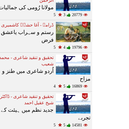
الرّحمٰن
مولانا رُومی کی جمالیات
5
3
20779
ڈرامے - آغا حشرؔ کاشمیری
رستم و سہراب یاعشق 
فرض
5
4
19796
تحقیق و تنقید شاعری - محمد
شعیب
اُردو شاعری میں طنز و
مزاح
4
5
16869
تحقیق و تنقید شاعری - ڈاکٹر
شیخ عقیل احمد
جدید نظم میں ہیئت کے
تجربے
5
5
14581