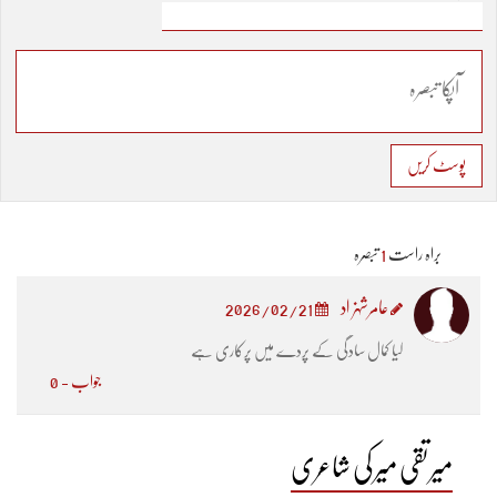
پوسٹ کریں
براہ راست
1
تبصرہ
عامرشہزاد
2026/02/21
کیا کمال سادگی کے پردے میں پرکاری ہے
جواب - 0
میر تقی میر کی شاعری