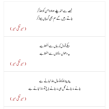
غصے سے اٹھ چلے ہو جو دامن کو جھاڑ کر​
جاتے رہیں گے ہم بھی گریباں پھاڑ کر
( میر تقی میر )
دیکھ تو دل کہ جاں سے اُٹھتا ہے
یہ دھواں سا کہاں سے اٹھتا ہے
( میر تقی میر )
پتہ پتہ بوٹا بوٹا حال ہمارا جانے ہے
جانے نہ جانے گل ہی نہ جانے باغ تو سارا جانے ہے
( میر تقی میر )