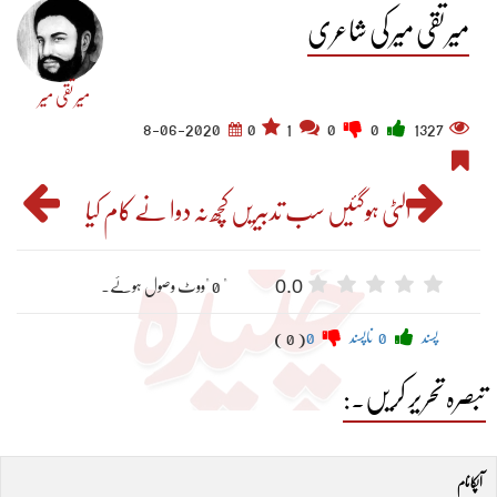
میر تقی میر کی شاعری
میر تقی میر
8-06-2020
0
1
0
0
1327
الٹی ہوگئیں سب تدبیریں کچھ نہ دوا نے کام کیا
0.0
" 0 "ووٹ وصول ہوئے۔
پسند
0
ناپسند
0
( 0 )
تبصرہ تحریر کریں۔:
آپکا نام