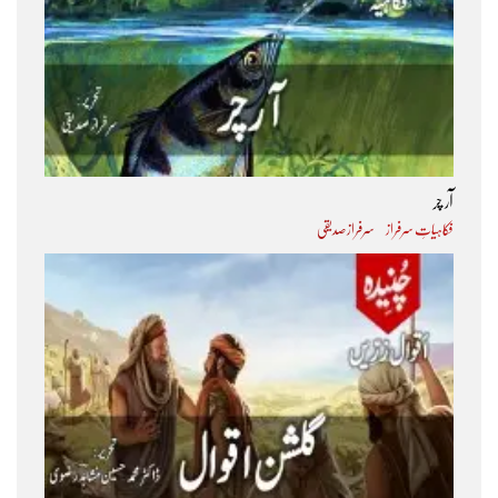
آر چر
فکاہیاتِ سرفراز
سرفراز صدیقی