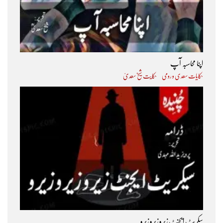
اپنا محاسبہ آپ
حکایات سعدی و رومی
حکایت شیخ سعدیؒ
سکریٹ ایجنٹ زیرو زیرو زیرو