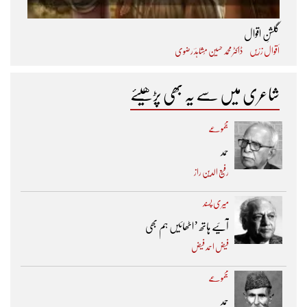
گلشنِ اقوال
اَقوال زرّیں
ڈاکٹر محمد حسین مُشاہدؔ رضوی
شاعری میں سے یہ بھی پڑھیئے
مجموعے
حمد
رفیع الدین راز
میری پسند
آئیے ہاتھ ’اٹھائیں ہم بھی
فیض احمد فیض
مجموعے
حمد