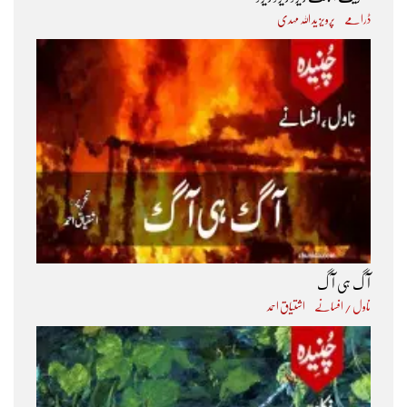
ڈرامے
پرویز ید اللہ مہدی
آگ ہی آگ
ناول / افسانے
اشتیاق احمد