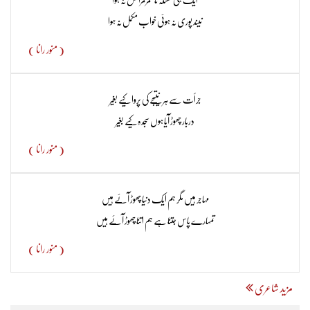
نیند پوری نہ ہوئی خواب مکمل نہ ہوا
( منور رانا )
جرأت سے ہر نتیجے کی پروا کیے بغیر
دربار چھوڑ آیا ہوں سجدہ کیے بغیر
( منور رانا )
مہاجر ہیں مگر ہم ایک دنیا چھوڑ آئے ہیں
تمہارے پاس جتنا ہے ہم اتنا چھوڑ آئے ہیں
( منور رانا )
مزید شاعری