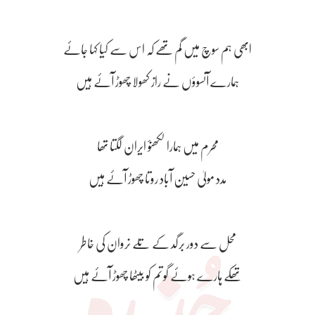
ابھی ہم سوچ میں گم تھے کہ اس سے کیا کہا جائے
ہمارے آنسوؤں نے راز کھولا چھوڑ آئے ہیں
محرم میں ہمارا لکھنؤ ایران لگتا تھا
مدد مولیٰ حسین آباد روتا چھوڑ آئے ہیں
محل سے دور برگد کے تلے نروان کی خاطر
تھکے ہارے ہوئے گوتم کو بیٹھا چھوڑ آئے ہیں