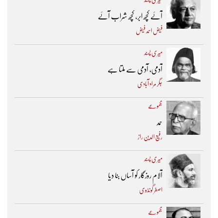
آئے کچھ ابر، کچھ شراب آئے
فیض احمد فیض
میری پسند
آدمی، آدمی سے ملتا ہے
جگر مراد آبادی
مجموعے
حمد
رفیع الدین راز
میری پسند
آلام روزگار کو آساں بنا دیا
اصغر گونڈوی
مجموعے