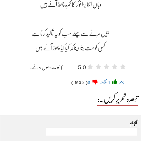
وہاں اتنا بڑا نوکر کا کمرہ چھوڑ آئے ہیں
ہمیں مرنے سے پہلے سب کو یہ تاکید کرنا ہے
کسی کو مت بتا دینا کہ کیا کیا چھوڑ آئے ہیں
5.0
"1"ووٹ وصول ہوئے۔
پسند
1
ناپسند
0
( 100 % )
تبصرہ تحریر کریں۔:
آپکا نام