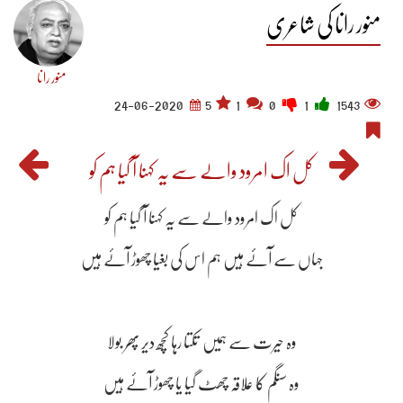
منور رانا کی شاعری
منور رانا
24-06-2020
5
1
0
1
1543
کل اک امرود والے سے یہ کہنا آ گیا ہم کو
کل اک امرود والے سے یہ کہنا آ گیا ہم کو
جہاں سے آئے ہیں ہم اس کی بغیا چھوڑ آئے ہیں
وہ حیرت سے ہمیں تکتا رہا کچھ دیر پھر بولا
وہ سنگم کا علاقہ چھٹ گیا یا چھوڑ آئے ہیں