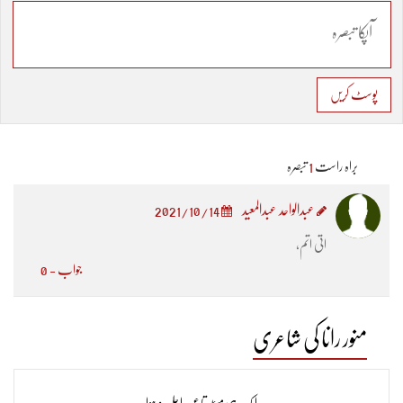
پوسٹ کریں
براہ راست
1
تبصرہ
عبدالواحد عبدالمعید
2021/10/14
اتی اتم،
جواب - 0
منور رانا کی شاعری
ایک ہی مسئلہ تا عمر مرا حل نہ ہوا