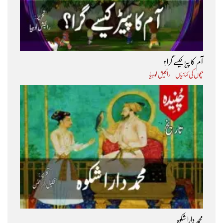
آم کا پیڑ کیسے گرا؟
بچوں کی کہانیاں
راکیش لوہیا
محمد دارا شکوہ