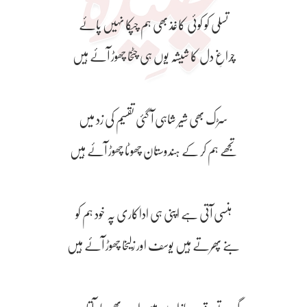
تسلی کو کوئی کاغذ بھی ہم چپکا نہیں پائے
چراغِ دل کا شیشہ یوں ہی چٹخا چھوڑ آئے ہیں
سڑک بھی شیر شاہی آ گئی تقسیم کی زد میں
تجھے ہم کر کے ہندوستان چھوٹا چھوڑ آئے ہیں
ہنسی آتی ہے اپنی ہی اداکاری پہ خود ہم کو
بنے پھرتے ہیں یوسف اور زلیخا چھوڑ آئے ہیں