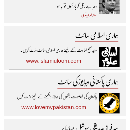
وجہِ بے رنگی گزپار کہوں تو کیا ہو
ساحر لدھیانوی
ہماری اسلامی سائٹ
مزیدصحیح احادیث کے لیئے ہماری اسلامی سائٹ وزٹ کریں۔
www.islamiuloom.com
ہماری پاکستانی ویڈیوز کی سائٹ
پاکستان کی خوبصورت جگہوں کی ویڈیوز دیکھنے کے لیئے وزٹ کریں۔
www.lovemypakistan.com
سرفراز صدیقی سوشل میڈیا پر