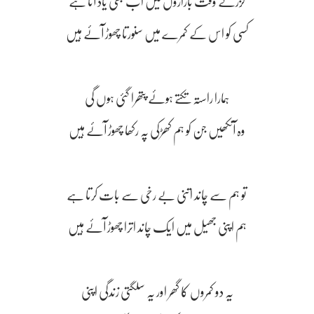
گزرتے وقت بازاروں میں اب بھی یاد آتا ہے
کسی کو اس کے کمرے میں سنورتا چھوڑ آئے ہیں
ہمارا راستہ تکتے ہوئے پتھرا گئی ہوں گی
وہ آنکھیں جن کو ہم کھڑکی پہ رکھا چھوڑ آئے ہیں
تو ہم سے چاند اتنی بے رخی سے بات کرتا ہے
ہم اپنی جھیل میں ایک چاند اترا چھوڑ آئے ہیں
یہ دو کمروں کا گھر اور یہ سلگتی زندگی اپنی