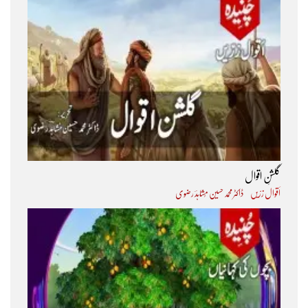
گلشنِ اقوال
اَقوال زرّیں
ڈاکٹر محمد حسین مُشاہدؔ رضوی