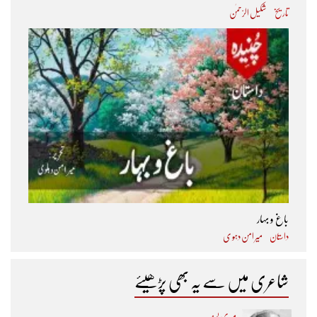
تاریخ
شکیل الرّحمٰن
باغ و بہار
داستان
میر امن دہو ی
شاعری میں سے یہ بھی پڑھیئے
میری پسند