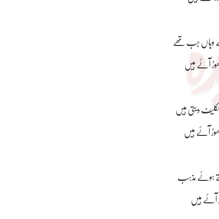
ھے وہاں جب تھے
چھوڑ آئے ہیں
تکلیف دیتی ہیں
چھوڑ آئے ہیں
لتے ہوئے مذہب
وڑ آئے ہیں