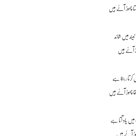
ا چھوڑ آئے ہیں
نیند میں شائد
ھوڑ آئے ہیں
کرتا رہتا ہے
ھا چھوڑ آئے ہیں
میں یاد آتا ہے
ھوڑ آئے ہیں