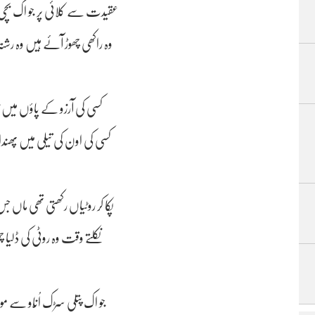
عقیدت سے کلائی پر جو اک بچی
وہ راکھی چھوڑ آئے ہیں وہ رشت
کسی کی آرزو کے پاؤں میں زن
کسی کی اون کی تیلی میں پھند
پکا کر روٹیاں رکھتی تھی ماں ج
نکلتے وقت وہ روٹی کی ڈلیا 
جو اک پتلی سڑک اُنّاو سے م