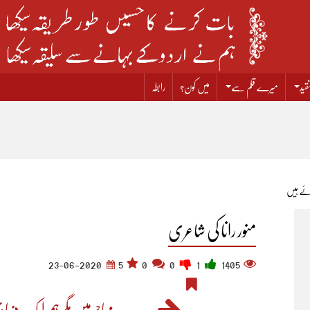
قید
میرے قلم سے
میں کون؟
رابطہ
 آئے ہیں
منور رانا کی شاعری
23-06-2020
5
0
0
1
1405
مہاجر ہیں مگر ہم ایک دنیا