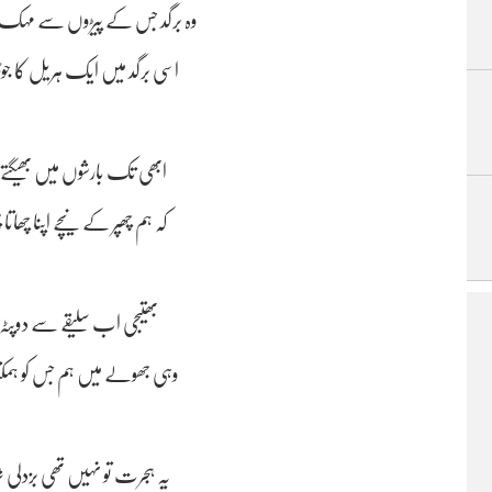
وہ برگد جس کے پیڑوں سے مہک آ
اسی برگد میں ایک ہریل کا جوڑ
ابھی تک بارشوں میں بھیگتے 
کہ ہم چھپر کے نیچے اپنا چھات
بھتیجی اب سلیقے سے دوپٹہ 
وہی جھولے میں ہم جس کو ہمکت
یہ ہجرت تو نہیں تھی بزدلی ش