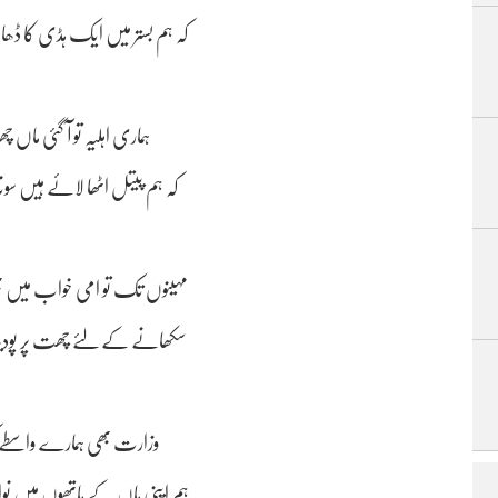
کہ ہم بستر میں ایک ہڈی کا ڈھا
ہماری اہلیہ تو آ گئی ماں 
کہ ہم پیتل اٹھا لائے ہیں سون
مہینوں تک تو امی خواب میں بھ
سکھانے کے لئے چھت پر پودین
وزارت بھی ہمارے واسطے کم
ہم اپنی ماں کے ہاتھوں میں نوا