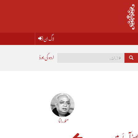
لاگ اِن
اردو کی بورڈ
منور رانا
 چھوڑ آئے ہیں