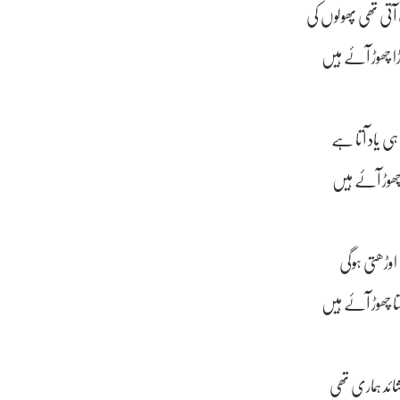
تی تھی پھولوں کی
ا چھوڑ آئے ہیں
ہی یاد آتا ہے
ا چھوڑ آئے ہیں
اوڑھتی ہوگی
ا چھوڑ آئے ہیں
ائد ہماری تھی