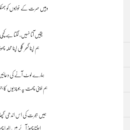
وہیں حسرت کے خوابوں کو بھٹکت
یقیں آتا نہیں، لگتا ہے کچّی 
ہم اپنا گھر گلی اپنا محلہ چ
ہمارے لوٹ آنے کی دعائیں 
ہم اپنی چھت پہ جو چڑیوں کا جت
ہمیں ہجرت کی اس اندھی گپھا 
اجنتا چھوڑ آئے ہیں الورا چ