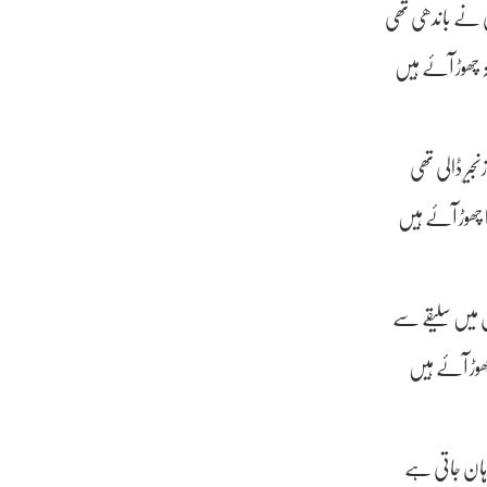
 نے باندھی تھی
ہ چھوڑ آئے ہیں
جیر ڈالی تھی
ا چھوڑ آئے ہیں
س میں سلیقے سے
چھوڑ آئے ہیں
وہان جاتی ہے