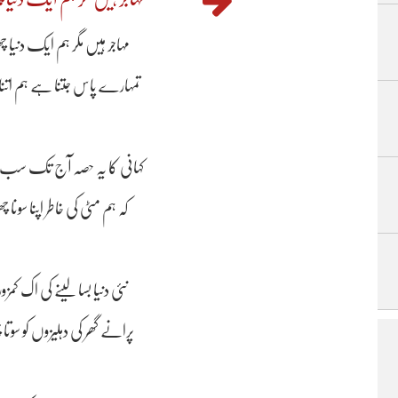
مہاجر ہیں مگر ہم ایک دنیا 
تمہارے پاس جتنا ہے ہم اتنا
کہانی کا یہ حصہ آج تک سب 
کہ ہم مٹی کی خاطر اپنا سونا 
نئی دنیا بسا لینے کی اک کم
پرانے گھر کی دہلیزوں کو سوتا