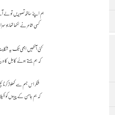
ہم اپنے ساتھ تصویریں تو لے 
کسی شاعر نے لکھا تھا جو سہرا
کئی آنکھیں ابھی تک یہ شکایت
کہ ہم بہتے ہوئے کاجل کا دری
شکر اس جسم سے کھلواڑ کرنا 
کہ ہم جامن کے پیڑوں کو اکیل