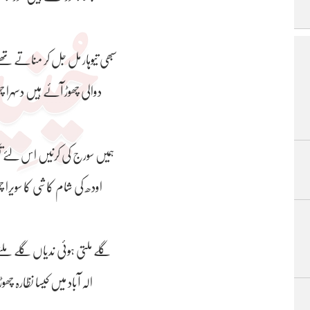
سبھی تیوہار مل جل کر مناتے ت
دوالی چھوڑ آئے ہیں دسہرا 
ہمیں سورج کی کرنیں اس لئے 
اودھ کی شام کاشی کا سویرا 
گلے ملتی ہوئی ندیاں گلے م
الہ آباد میں کیسا نظارہ چھ