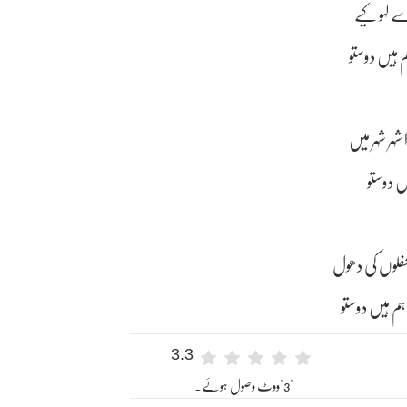
م ہیں دوستو
3.3
"3"ووٹ وصول ہوئے۔