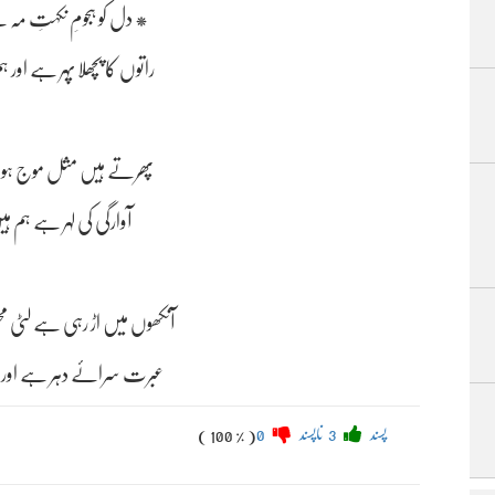
دل کو ہجومِ نکہتِ مہ سے لہو کیے *​
عبرت سرائے دہر ہے اور ہ
پسند
3
ناپسند
0
( 100 % )