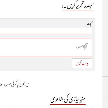
تبصرہ تحریر کریں۔:
آپکا نام
پوسٹ کریں
اِس تحریر پر کوئی تبصرہ م
منیر نیازی کی شاعری