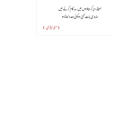
ہمیشہ دیر کر دیتا ہوں میں، ہر کام کرنے میں
ضروری بات کہنی ہو کوئی وعدہ نبھانا ہو
( منیر نیازی )