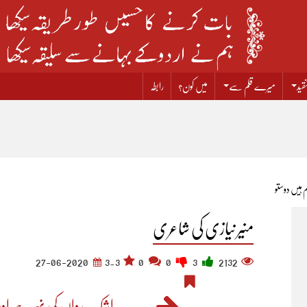
قید
میرے قلم سے
میں کون؟
رابطہ
 ہیں دوستو​
منیر نیازی کی شاعری
27-06-2020
3.3
0
0
3
2132