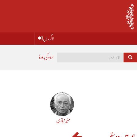
لاگ اِن
اردو کی بورڈ
منیر نیازی