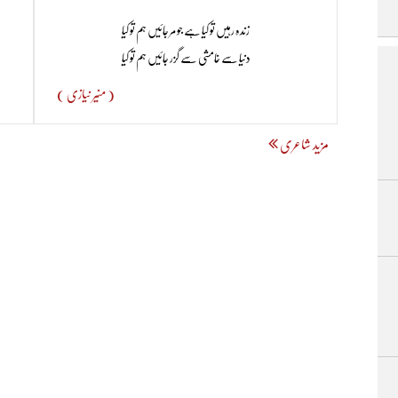
زندہ رہیں تو کیا ہے جو مر جائیں ہم تو کیا
دنیا سے خامشی سے گزر جائیں ہم تو کیا
( منیر نیازی )
مزید شاعری