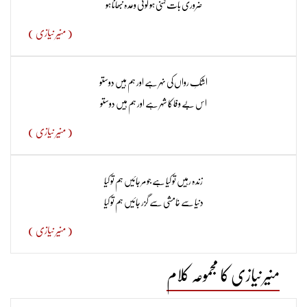
ضروری بات کہنی ہو کوئی وعدہ نبھانا ہو
منیر نیازی بیسویں صدی کی اردوشاعری کی اہم ترین آواز ہیں۔ ان کا شعری لب
( منیر نیازی )
ولہجہ اپنی انفرادیت کے ساتھ ہمیشہ انھیں نمایاں مقام عطا کرے گا۔
اردو اور پنجابی کے مشہور شاعر اور ادیب۔ 9 اپریل، 1928ء کو ضلع ہوشیار پور (مشرقی
اشکِ رواں کی نہر ہے اور ہم ہیں دوستو​
اس بے وفا کا شہر ہے اور ہم ہیں دوستو
پنجاب) کے ایک گاؤں میں پیدا ہوئے۔ انہوں نے بی اے تک تعلیم پائی اور
جنگ عظیم کے دوران میں ہندوستانی بحریہ میں بھرتی ہو گئے لیکن جلد ہی
( منیر نیازی )
ملازمت چھوڑ کر گھر واپس آ گئے۔ برصغیر کی آزادی کے بعد لاہور آ گئے۔
زندہ رہیں تو کیا ہے جو مر جائیں ہم تو کیا
منیر نیازی نے جنگل سے وابستہ علامات کو اپنی شاعری میں خوبصورتی سے
دنیا سے خامشی سے گزر جائیں ہم تو کیا
استعمال کیا۔ انہوں نے جدید انسان کے روحانی خوف اور نفسی کرب کے اظہار
( منیر نیازی )
کے لیے چڑیل اورچیل ایسی علامات استعمال کیں۔ منیر نیازی کی نظموں میں
انسان کا دل جنگل کی تال پر دھرتا ہے اور ان کی مختصر نظموں کا یہ عالم ہے کہ گویا
منیر نیازی کا مجموعہ کلام
تلواروں کی آبداری نشتر میں بھر دی گئی ہو۔