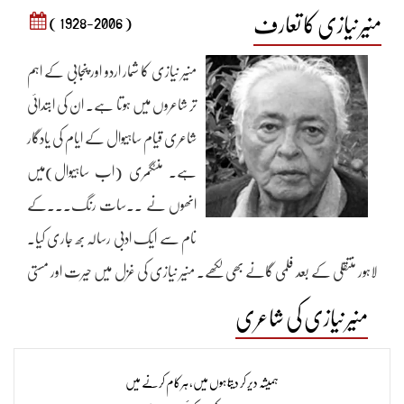
منیر نیازی کا تعارف
( 1928-2006 )
منیر نیازی کا شمار اردو اور پنجابی کے اہم
تر شاعروں میں ہوتا ہے۔ ان کی ابتدائی
شاعری قیام ساہیوال کے ایام کی یادگار
ہے۔ منٹگمری (اب ساہیوال)میں
انھوں نے ..سات رنگ...کے
نام سے ایک ادبی رسالہ بھ جاری کیا۔
لاہور منتقلی کے بعد فلمی گانے بھی لکھے۔ منیر نیازی کی غزل میں حیرت اور مستی
کی ملی جلی کیفیات نظر آتی ہیں۔ ان کے ہاں ماضی کے گمشدہ منظر اور رشتوں
منیر نیازی کی شاعری
کے انحراف کا دکھ نمایاں ہے۔ منیر نیازی کی شاعری کے بارے میں ڈاکٹر محمد
افتخارشفیع اپنے ایک مضمون میں لکھتے ہیں۔
ہمیشہ دیر کر دیتا ہوں میں، ہر کام کرنے میں