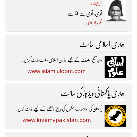
میری پسند
آدمی، آدمی سے ملتا ہے
جگر مراد آبادی
ہماری اسلامی سائٹ
مزیدصحیح احادیث کے لیئے ہماری اسلامی سائٹ وزٹ کریں۔
www.islamiuloom.com
ہماری پاکستانی ویڈیوز کی سائٹ
پاکستان کی خوبصورت جگہوں کی ویڈیوز دیکھنے کے لیئے وزٹ کریں۔
www.lovemypakistan.com