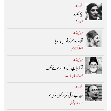
مجموعے
سچ کا زہر
احمد فراز
میری پسند
آلام روزگار کو آساں بنا دیا
اصغر گونڈوی
میری پسند
آہ کو چاہیے اِک عُمر اثر ہونے تک ​
اسد اللہ خان غالب
مجموعے
وجہِ بے رنگی گزپار کہوں تو کیا ہو
ساحر لدھیانوی