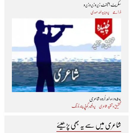
سکریٹ ایجنٹ زیرو زیرو زیرو
ڈرامے
پرویز ید اللہ مہدی
۱۸۵۷ء اور اُردو شاعری
تحقیق و تنقید شاعری
پروفیسر گوپی چند نارنگ
شاعری میں سے یہ بھی پڑھیئے