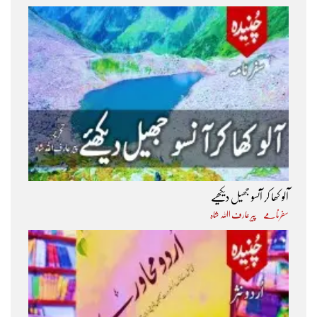
آلو کھا کر آنسو جھیل دیکھیے
سفرنامے
پیر عارف اﷲ شاہ