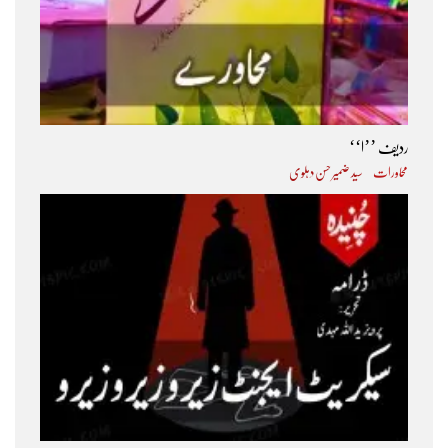
ردیف ’’ا‘‘
محاورات
سید ضمیر حسن دہلوی