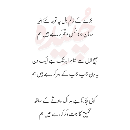
ذرّے کے زخمِ دل پہ توجّہ کئے بغیر
درمانِ دردِ شمس و قمر کر رہے ہیں ہم
صُبحِ ازل سے شامِ ابد تک ہے ایک دِن
یہ دِن تڑپ تڑپ کے بسر کر رہے ہیں ہم
کوئی پُکارتا ہے ہر اک حادثے کے ساتھ
تخلیق کائناتِ دگر کر رہے ہیں ہم