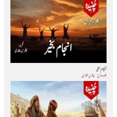
انجام بخیر
طنز و مزاح
پطرس بخاری