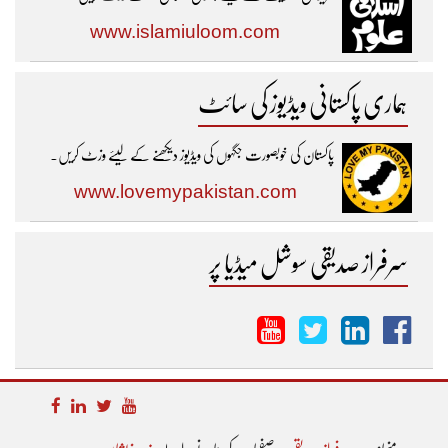
www.islamiuloom.com
ہماری پاکستانی ویڈیوز کی سائٹ
پاکستان کی خوبصورت جگہوں کی ویڈیوز دیکھنے کے لیئے وزٹ کریں۔
www.lovemypakistan.com
سرفراز صدیقی سوشل میڈیا پر