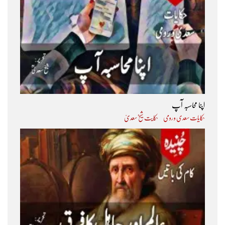
اپنا محاسبہ آپ
حکایات سعدی و رومی
حکایت شیخ سعدیؒ