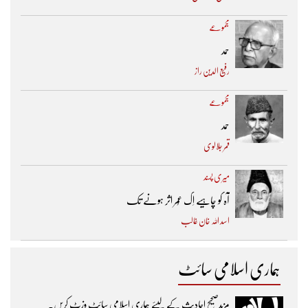
مجموعے
حمد
رفیع الدین راز
مجموعے
حمد
قمر جلالوی
میری پسند
آہ کو چاہیے اِک عُمر اثر ہونے تک ​
اسد اللہ خان غالب
ہماری اسلامی سائٹ
مزیدصحیح احادیث کے لیئے ہماری اسلامی سائٹ وزٹ کریں۔