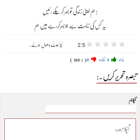
ہم اپنی زندگی تو بَسر کر چُکے رئیس !
یہ کِس کی زیست ہے جو بَسرکررہے ہیں ہم
2.5
"2"ووٹ وصول ہوئے۔
پسند
4
ناپسند
0
( 100 % )
تبصرہ تحریر کریں۔:
آپکا نام