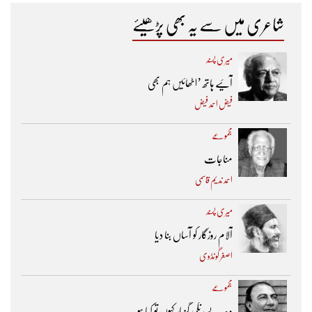
شاعری میں سے یہ بھی پڑھیئے
میری پسند
آئیے ہاتھ ’اٹھائیں ہم بھی
فیض احمد فیض
مجموعے
مناجات
احمد ندیم قاسمی
میری پسند
آلام روزگار کو آساں بنا دیا
اصغر گونڈوی
مجموعے
وجہِ بے رنگی گزپار کہوں تو کیا ہو