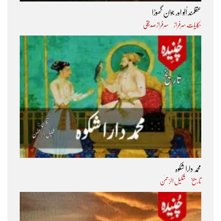
عقلمند اُلّو اور جوان گھوڑا
حکایات سرفراز
سرفراز صدیقی
محمد دارا شکوہ
تاریخ
شکیل الرّحمٰن