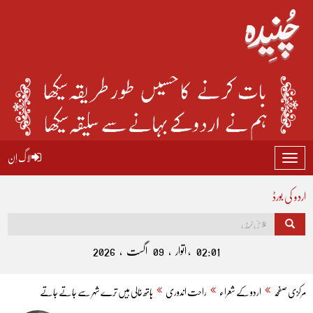
لاگ اِن
Toggle
navigation
اردو کی بورڈ
02:01 , اتوار , 09 اگست , 2026
مرکزی صفحہ
اردو کے شعراء
راحت اندوری
ہاتھ خالی ہیں تِرے شہر سے جاتے جاتے