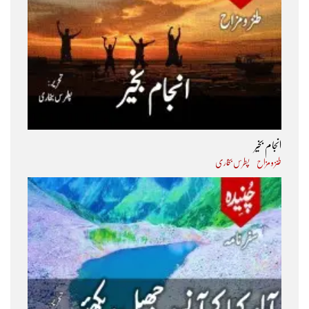
انجام بخیر
طنز و مزاح
پطرس بخاری