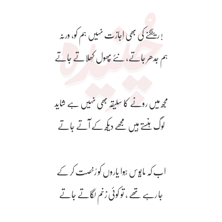
رینگنے کی بھی اِجازت نہیں ہم کو، ورنہ !
ہم جِدھر جاتے، نئے پُھول کِھلاتے جاتے
مجھ میں رونے کا سلیقہ بھی نہیں ہے شاید
لوگ ہنستے ہیں مجھے دیکھ کے آتے جاتے
اب کہ مایُوس ہُوا یاروں کو رُخصت کر کے
جا رہے تھے ، تو کوئی زخم لگاتے جاتے