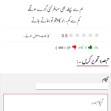
ہم سے پہلے بھی مُسافر کئی گزرے ہونگے
کم سے کم، راہ کا پتّھر تو ہٹاتے جاتے
3.5
"2"ووٹ وصول ہوئے۔
پسند
3
ناپسند
0
( 100 % )
تبصرہ تحریر کریں۔:
آپکا نام