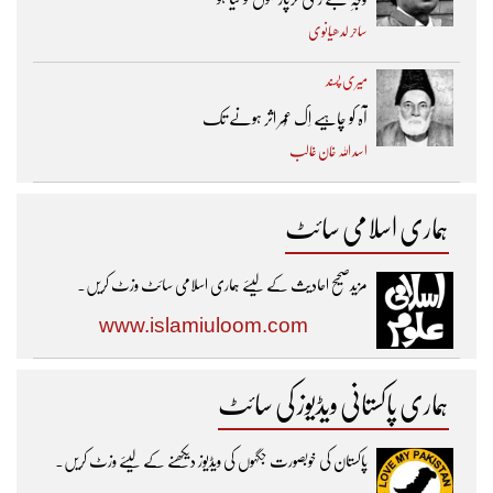
ساحر لدھیانوی
میری پسند
آہ کو چاہیے اِک عُمر اثر ہونے تک ​
اسد اللہ خان غالب
ہماری اسلامی سائٹ
مزیدصحیح احادیث کے لیئے ہماری اسلامی سائٹ وزٹ کریں۔
www.islamiuloom.com
ہماری پاکستانی ویڈیوز کی سائٹ
پاکستان کی خوبصورت جگہوں کی ویڈیوز دیکھنے کے لیئے وزٹ کریں۔