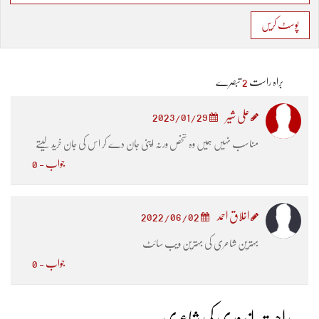
پوسٹ کریں
براہ راست
2
تبصرے
علی شیر
2023/01/29
مناسب نہیں ہمیں وہ شخص ورنہ اپنی جان دے کر اس کی جان خرید لیتے
جواب - 0
اخلاق احمد
2022/06/02
بہترین شاعری کی بہترین ویب سائٹ
جواب - 0
راحت اندوری کی شاعری