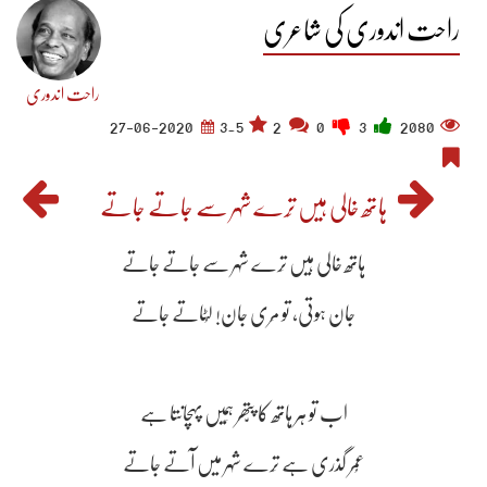
راحت اندوری کی شاعری
راحت اندوری
27-06-2020
3.5
2
0
3
2080
ہاتھ خالی ہیں تِرے شہر سے جاتے جاتے
ہاتھ خالی ہیں تِرے شہر سے جاتے جاتے
جان ہوتی، تو مِری جان! لُٹاتے جاتے
اب تو ہر ہاتھ کا پتّھر ہَمَیں پہچانتا ہے
عُمر گذری ہے تِرے شہر میں آتے جاتے