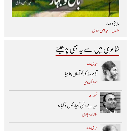
باغ و بہار
داستان
میر امن دہو ی
شاعری میں سے یہ بھی پڑھیئے
میری پسند
آلام روزگار کو آساں بنا دیا
اصغر گونڈوی
مجموعے
وجہِ بے رنگی گزپار کہوں تو کیا ہو
ساحر لدھیانوی
میری پسند