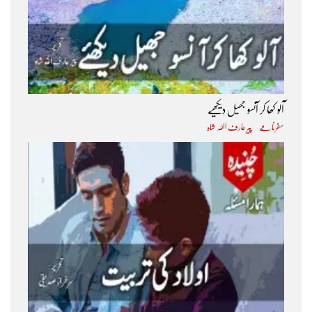
آلو کھا کر آنسو جھیل دیکھیے
سفرنامے
پیر عارف اﷲ شاہ