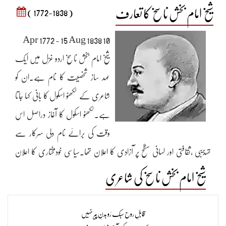
شیخ امام بخش ناسخ کا تعارف
( 1772-1838 )
10 Apr 1772 - 15 Aug 1838
شیخ امام بخش ناسخ اردو غزل میں ایک
عہد ساز شخصیت کا نام ہے۔ان کو
شاعری کے لکھنو اسکول کا بانی کہا جاتا
ہے۔لکھنو اسکول کا آغاز دراصل اس
وقت کی برائے نام دلی سرکار سے
تہذیبی ،ثقافتی اور لسانی سظح پر آزادی کا اعلان تھا۔سیاسی خودمختاری کا اعلان
نواب غازی الدین حیدر پہلے ہی کر چکے تھے۔شاعری کے حوالہ سےناسخ سے
شیخ امام بخش ناسخ کی شاعری
پہلے لکھنو میں دلی والے ہی راج کرتے تھے۔سودا،سوز،میر اور مصحفی،اِن سبھی
نے دہلی کے سیاسی اور معاشی انتشار سے تنگ آ کر پورب کا رخ کیا تھا۔جہاں وہ
قابلِ روح سبک رَو بدنِ پیر نہیں