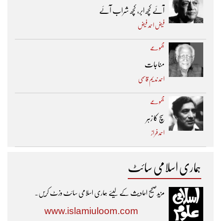
آئے کچھ ابر، کچھ شراب آئے
فیض احمد فیض
مجموعے
مناجات
احمد ندیم قاسمی
مجموعے
سچ کا زہر
احمد فراز
ہماری اسلامی سائٹ
مزیدصحیح احادیث کے لیئے ہماری اسلامی سائٹ وزٹ کریں۔
www.islamiuloom.com