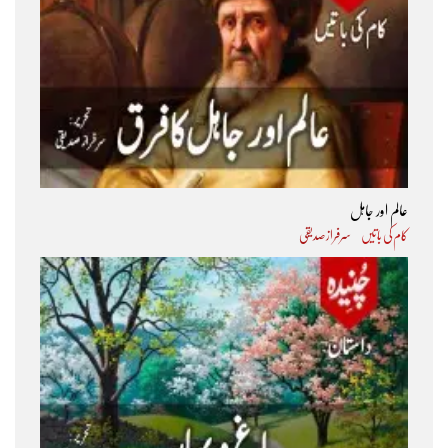
عالم اور جاہل
کام کی باتیں
سرفراز صدیقی