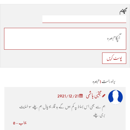
آپکا نام
پوسٹ کریں
براہ راست
1
تبصرہ
مجتبیٰ ہاشمی
2021/12/21
ہم سے بھی اس بساط پہ کم ہوں گے بد قمار جو چال ہم چلے سو نہایت
بری چلے
جواب - 0