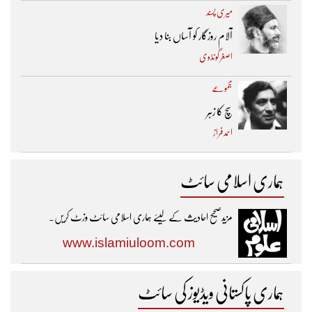
میری پسند
آلام روزگار کو آساں بنا دیا
اصغر گونڈوی
مجموعے
سچ کا زہر
احمد فراز
ہماری اسلامی سائٹ
مزیدصحیح احادیث کے لیئے ہماری اسلامی سائٹ وزٹ کریں۔
www.islamiuloom.com
ہماری پاکستانی ویڈیوز کی سائٹ