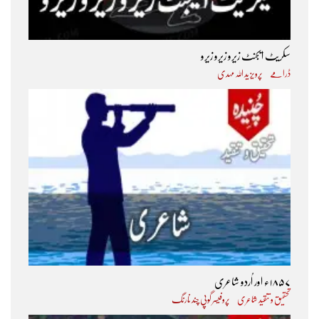
سکریٹ ایجنٹ زیرو زیرو زیرو
ڈرامے
پرویز ید اللہ مہدی
۱۸۵۷ء اور اُردو شاعری
تحقیق و تنقید شاعری
پروفیسر گوپی چند نارنگ