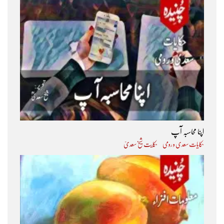
اپنا محاسبہ آپ
حکایات سعدی و رومی
حکایت شیخ سعدیؒ