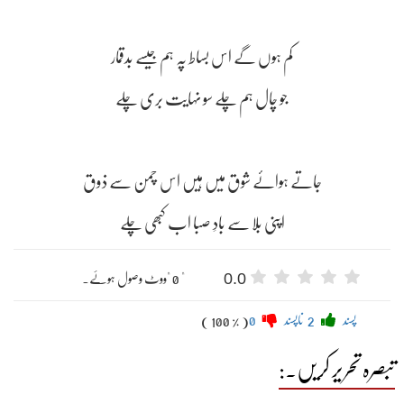
کم ہوں گے اس بساط پہ ہم جیسے بدقمار
جو چال ہم چلے سو نہایت بری چلے
جاتے ہوائے شوق میں ہیں اس چمن سے ذوق
اپنی بلا سے بادِ صبا اب کبھی چلے
0.0
" 0 "ووٹ وصول ہوئے۔
پسند
2
ناپسند
0
( 100 % )
تبصرہ تحریر کریں۔: