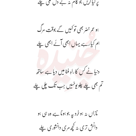
پر کیا کریں جو کام نہ بے دل لگی چلے
ہو عمرِ خضر بھی تو کہیں گے بوقتِ مرگ
ہم کیا رہے یہاں ابھی آئے ابھی چلے
دنیا نے کس کا راہِ فنا میں دیا ہے ساتھ
تم بھی چلے چلو یونہیں جب تک چلی چلے
نازاں نہ ہو خِرد پہ جو ہونا ہے وہ ہی ہو
دانش تری نہ کچھ مری دانشوری چلے