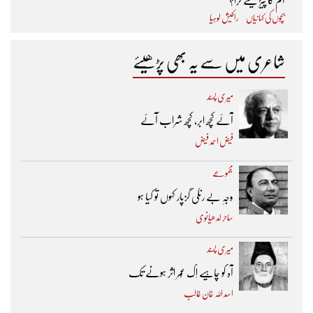
آم کا پیڑ کیسے گرا؟
بچوں کی کہانیاں
راکیش لوہیا
شاعری میں سے یہ بھی پڑھیئے
میری پسند
آئے کچھ ابر، کچھ شراب آئے
فیض احمد فیض
مجموعے
وجہِ بے رنگی گزپار کہوں تو کیا ہو
ساحر لدھیانوی
میری پسند
آہ کو چاہیے اِک عُمر اثر ہونے تک ​
اسد اللہ خان غالب