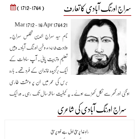
سراج اورنگ آبادی کا تعارف
( 1712-1764 )
21 Mar 1712 - 16 Apr 1764
نام سید سراج الدین تخلص سراج۔
ولادت۱۷۱۵ء وطن اورنگ آباد۔ وہیں
تعلیم وتربیت پائی۔ آپ سادات کے
ایک برگزیدہ خاندان کے فرد تھے۔ بارہ
برس کی عمر میں ان پر وحشت طاری
ہوگئی اور گھر سے نکل کھڑے ہوئے۔ یہ کیفیت ساتھ سال تک رہی۔ وہ ایک
درویش اور باکمال صوفی بزرگ تھے۔ ان کے مرید اور شاگرد بہ کثرت تھے ۔ انھوں
سراج اورنگ آبادی کی شاعری
نے ہر صنف سخن میں طبع آزمائی کی۔ اردو کی ایک ضخیم کلیات ، فارسی اساتذہ
کے کلام کا انتخاب اور ایک مثنوی’’بوستان خیال‘‘ ان کی یادگار ہے۔ ولیؔ کے
راہِ خدا پرستی اول ہے خود پرستی