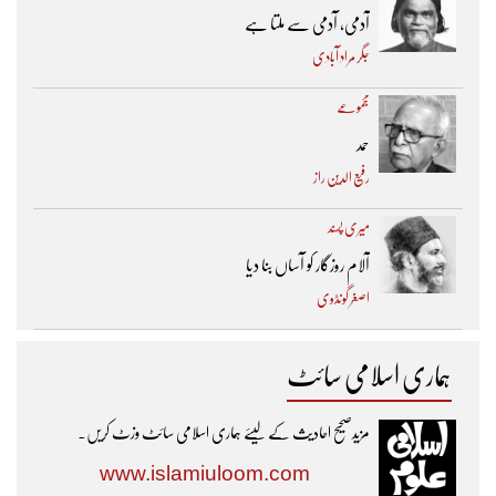
آدمی، آدمی سے ملتا ہے
جگر مراد آبادی
مجموعے
حمد
رفیع الدین راز
میری پسند
آلام روزگار کو آساں بنا دیا
اصغر گونڈوی
ہماری اسلامی سائٹ
مزیدصحیح احادیث کے لیئے ہماری اسلامی سائٹ وزٹ کریں۔
www.islamiuloom.com