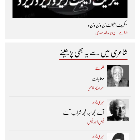
سکریٹ ایجنٹ زیرو زیرو زیرو
ڈرامے
پرویز ید اللہ مہدی
شاعری میں سے یہ بھی پڑھیئے
مجموعے
مناجات
احمد ندیم قاسمی
میری پسند
آئے کچھ ابر، کچھ شراب آئے
فیض احمد فیض
میری پسند