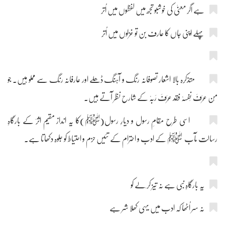
ہے اگر معنیٰ کی خوشبو تجھ میں لفظوں میں اُتر
پہلے اپنی جاں کا عارف بن تو غزلوں میں اُتر
متذکرہ بالا اشعار تصوفانہ رنگ و آہنگ ڈھلے اور عارفانہ رنگ سے مملو ہیں۔ جو
مَن عَرَفَ نَفسَہٗ فَقَد عَرَفَ رَبَّہٗ کے شارح نظر آتے ہیں۔
اسی طرح مقامِ رسول و دیارِ رسول(ﷺ)کا یہ انداز مقیم اثرؔ کے بارگاہِ
رسالت مآب ﷺ کے ادب و احترام کے تئیں حزم و احتیاط کو جلوہ دکھاتا ہے۔
یہ بارگاہِ نبی ہے نہ تیز کر لَے کو
نہ سر اُٹھا کہ ادب میں یہی کھلا شر ہے