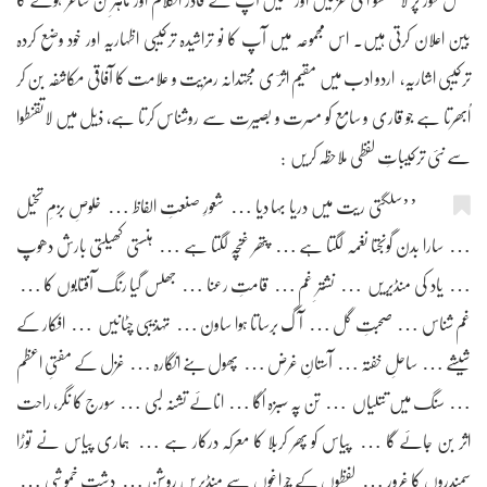
مکمل طور پر لا تقنطو ا کی غزلیں اور نظمیں آپ کے قادر الکلام اور ماہرِ فن شاعر ہونے کا
بین اعلان کرتی ہیں۔ اس مجموعہ میں آپ کا نو تراشیدہ ترکیبی اظہاریہ اور خود وضع کردہ
ترکیبی اشاریہ، اردو ادب میں مقیم اثرؔ ی مجتہدانہ رمزیت و علامت کا آفاقی مکاشفہ بن کر
اُبھرتا ہے جو قاری و سامع کو مسرت و بصیرت سے روشناس کرتا ہے، ذیل میں لاتقنطوا
سے نئی ترکیباتِ لفظی ملاحظہ کریں :
’’سلگتی ریت میں دریا بہا دیا … شعورِ صنعتِ الفاظ … خلوصِ بزمِ تخیل
… سارا بدن گونجتا نغمہ لگتا ہے … پتھر غنچہ لگتا ہے … ہنستی کھیلتی بارش دھوپ
… یاد کی منڈیریں … نشترِ غم … قامتِ رعنا … جھلس گیا رنگ آفتابوں کا …
غم شناس … صحبتِ گل … آگ برساتا ہوا ساون … تہذیبی چٹانیں … افکار کے
شیشے … ساحلِ خفتہ … آستانِ غرض … پھول بنے انگارہ … غزل کے مفتیِ اعظم
… سنگ میں تتلیاں … تن پہ سبزہ اُگا … انائے تشنہ لبی … سورج کا نگر، راحت
اثر بن جائے گا … پیاس کو پھر کربلا کا معرکہ درکار ہے … ہماری پیاس نے توڑا
سمندروں کا غرور … لفظوں کے چراغوں سے منڈیریں روشن … دشتِ خموشی …