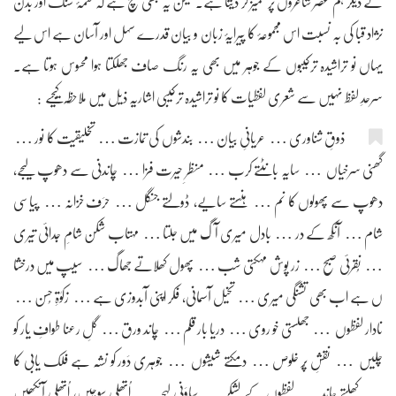
کے دیگر ہم عصر شاعروں پر ممیز کر دیتا ہے۔ لیکن یہ بھی سچ ہے کہ نغمۂ سنگ اور بدن
نژاد قبا کی بہ نسبت اس مجموعۂ کا پیرایۂ زبان و بیان قدرے سہل اور آسان ہے اس لیے
یہاں نو تراشیدہ ترکیبوں کے جوہر میں بھی یہ رنگ صاف جھلکتا ہوا محسوس ہوتا ہے۔
سرحدِ لفظ نہیں سے شعری لفظیات کا نو تراشیدہ ترکیبی اشاریہ ذیل میں ملاحظہ کیجیے :
ذوقِ شناوری … عریانیِ بیان … بندشوں کی تمازت … تخلیقیت کا نور …
گھنی سرخیاں … سایہ بانٹتے کرب … منظرِ حیرت فزا … چاندنی سے دھوپ لیجے،
دھوپ سے پھولوں کا نم … ہنستے سایے، ڈولتے جنگل … حرَف خزانہ … پیاسی
شام … آنکھ کے در … بادل میری آگ میں جلتا … مہتاب شکن شامِ جدائی تیری
… نُقرئی صبح … زر پوش مہکتی شب … پھول کھلاتے جھاگ … سیپ میں درخشا
ں ہے اب بھی تشنگی میری … تخیل آسمانی، فکر اپنی آبدوزی ہے … زکوٰۃِ حُسن …
نادار لفظوں … جھلستی خو روی … دریا بار قلم … چاند ورق … گلِ رعنا طوافِ یار کو
چلیں … نقشِ پُر خلوص … دمکتے شیٖشوں … جوہری دَور کو نشّہ ہے فلک یابی کا
… کھلتے چاند … لفظوں کے لشکر … ساوَنی لہجہ … اُتھلی سوچیں، اُتھلی آنکھیں