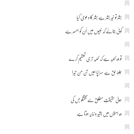
بشر تو خیر بشر ہے بشر کا دعویٰ کیا
کوئی بتائے کہ نبیوں میں اُن کو ہمسر ہے
تو وہ کعبہ ہے کہ کعبہ تری تعظیم کرے
جلوۂ حق ہے سراپا ہمیں تن من تیرا
ہوئی حقیقتِ مطلق سے گفتگو جس کی
وہ امتوں میں بشیر و نذیر ہوتا ہے