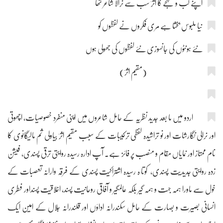
اپنے لب و لہجے کا اثرؔ سب سے نرالا شاعر تھا
نیا ملبوس بخشا ہے مری فکروں نے لفظوں کو
نئے ہونٹوں کی جانسوزی نئے لفظوں کی جھولی ہوں
(مقیم اثرؔ)
اردو میں ما بعد جدید نظریہ کے حامل شاعروں میں اپنی منفرد خصوصیات، اچھوتی
اور نرالی نگارشات اور نو تراشیدہ لفظی ترکیبات کے سبب مقیم اثرؔ بیاولی ثم مالیگانوی کا
نام ممتاز اور نمایاں مقام و منصب پر فائز ہے۔ آپ ادارہ رسیدہ روایتی ترقی پسندی، فیشن
زدہ روایتی جدیدیت پسندی، کوتا ہ رسیدہ اشتراکیت پسندی کے فرقہ وارانہ تعصبات کے
خول سے ماورا ہمہ جہت و ہمہ گیر بلکہ عالمگیر و آفاقی روحانیت پسند، اخلاقیت پسنداور فطری
انسانی بصیرت و بصارت کے حامل سکندرانہ اداؤں اور قلندرانہ جلال کے امیٖن ایک