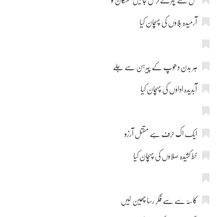
گل سے چہرے ترس جائیں مسکان کو
آرمیدہ بلاؤں کی پہچان کیا
ہر بدن دھوپ کے پیرہن سے جلے
آبدیدہ اداؤں کی پہچان کیا
ایک اک حرف ہے مقتلِ آرزو
خط کشیدہ صلاؤں کی پہچان کیا
کاسۂ سے سے فکرِ رسا چھین لیں