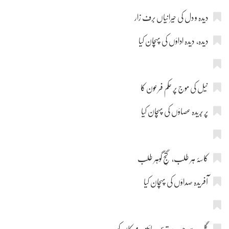
دیدہ و دل کی حیرانیاں برف زار
دیدہ، دیدہ اداؤں کی پہچان کیا
نیل کی موج پر حکم فرعون کا
پر بُریدہ عصاؤں کی پہچان کیا
کاسۂ ہر طلب، گنجِ گوہر طلب
آفریدہ صداؤں کی پہچان کیا