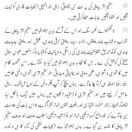
مقیم اثرؔ بیاولی کی یہ نت نئی اچھوتی، نرالی اور البیلی ترکیبات قاری کو کیف
آگیں اور نشاط آگیں جذبات عطا کرتی ہیں۔
لاتقنطوا سے نغمۂ سنگ اور اس کے آگے بدن نژاد قبا میں مقیم اثرؔ بیاولی نے
شراب و شباب پسندروایتوں، ادارہ رسیدہ روایتی ترقی پسندی، فیشن زدہ روایتی جدیدیت
پسندی، کوتاہ اندیش اشتراکیت پسندی کی برہنگی و عریانیت کو قبا پہنا کر انھیں ملبوسِ حنائی
بخشنے کی کوشش کی ہے۔ جس کا نظارہ بدن نژاد قبا میں کیا جا سکتا ہے۔ اس مجموعۂ کلام
میں کا شعری و شعوری، علمی و ادبی اور جمالیاتی و جذباتی سفر مقیم اثری شعری و فنی عُلو میں
رفتہ رفتہ اضافہ ہی کرتا چلا جاتا ہے، یہاں پہنچ کر آپ فکر و فن کے اوجِ ثریا تک رسائی
حاصل کر لیتے ہیں اور مقیم اثری نو تراشیدہ ترکیبوں میں یہاں ہمیں ایک بالکل نیا،
اچھوتا، البیلا، نرالا، منفرد، امتیازی اور رفعت نشان انداز نظر آتا ہے جو اس بات کی علامت
بن جاتا ہے کہ خود وضع کردہ ترکیبی انداز اور نو تراشیدہ ترکیبی اسلوب صرف اور صرف مقیم
اثرؔ بیاولی کا خاصّہ بن گیا ہے۔ بدن نژاد قبا سے ترکیباتِ لفظی کی تازہ کاری و نادرہ