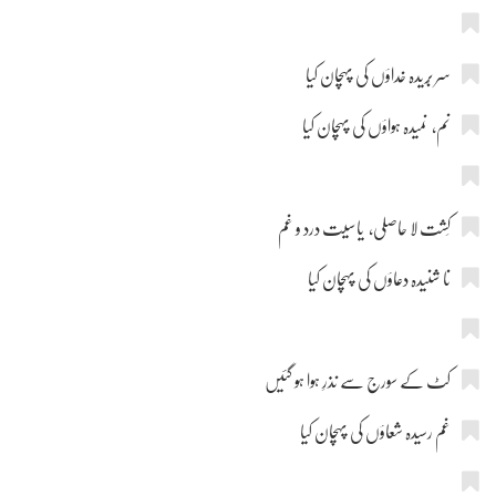
سر بُریدہ خداؤں کی پہچان کیا
نم، نمیدہ ہواؤں کی پہچان کیا
کِشت لا حاصلی، یاسیت درد و غم
نا شنیدہ دعاؤں کی پہچان کیا
کٹ کے سورج سے نذرِ ہوا ہو گئیں
غم رسیدہ شعاؤں کی پہچان کیا