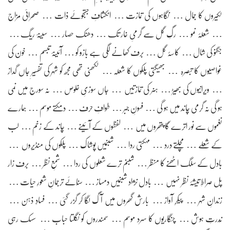
لکیروں کا جمال … نگاہوں کی تمازت … انکشافِ جستجوئے ذات … صحرائی مزاج
… شعلۂ نمو … رگِ گل سے گرمیِ خار تک … دھنک حصار … سینۂ ریگ …
جگنو کی شال … کاسۂ گل … برف کھانے لگی ہے بازو کو … آئینۂ تبسم … خون کی
غواصیوں کا تبصرہ … بھیگتی پلکوں کا شعلہ … لکھنی تھی مجھ کو شہر کی تفسیرِ جاں گداز
… ویرانیوں کی بھیڑ … ہنر کی تمازتیں … جاں سوزیِ خلوص … نہ سورج میں نمی
ہو گی نہ گرمی چاند میں ہو گی … فسونِ جبر … طوافِ حرف … دمکتے موسم … ہمارے
نغموں سے نور اترے گا پتھروں میں … لفظوں کے آئینے … چاند کے زخم … لب
کے شعلے … مچلتے درد … مہکتی ردا … شبنمیں پوشاک … پلکوں کی منڈیروں …
بادل کے سلگ اٹھنے کا منظر … شبنم ترے شعلوں کی ردا … شمعِ نظر … برف زار
پل صراطِ تیٖشۂ نظر نہیں … بادل نژاد شبنمیں دمساز … سنّائے ترجمانِ شعورِ حیات …
زندانِ شہر … پیکرِ آواز … بارش گھروں میں آگ لگا کر گزر گئی … فسادِ ذہن …
نُدرتِ ہوش … چنگاریوں کا سرد موسم … سمندروں کو نگلتا حباب … سسک رہی