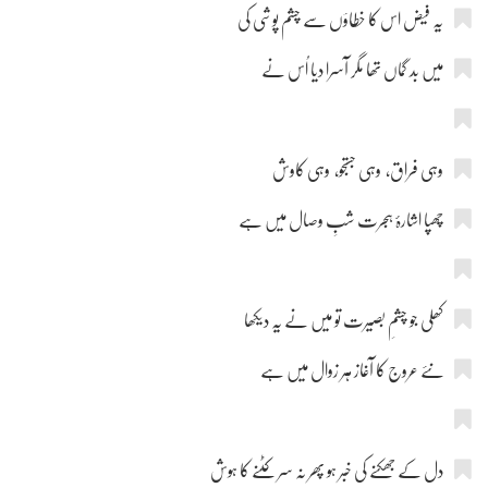
یہ فیض اس کا خطاؤں سے چشم پوشی کی
میں بد گماں تھا مگر آسرا دیا اُس نے
وہی فراق، وہی جستجو، وہی کاوش
چھپا اشارۂ ہجرت شبِ وصال میں ہے
کھلی جو چشمِ بصیرت تو میں نے یہ دیکھا
نئے عروج کا آغاز ہر زوال میں ہے
دل کے جھکنے کی خبر ہو پھر نہ سر کٹنے کا ہوش