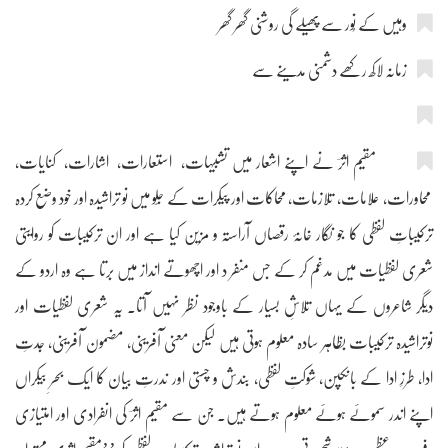
وہیں کے نُور سے پھیلے گی روشنی گھر گھر
زمانہ لاکھ رکھے دشمنی مدینے سے
مقیم اثرؔ نے اپنے اشعار میں تشبیہات، استعارات، اشارات، کنایات،
محاورات، علامات، تلازمات، محاکات اور پیکرات کے جِلَو میں نو تراشیدہ اور خود وضع کردہ
ترکیباتِ لفظی کا جو نگار خانۂ رقصاں آراستہ و مزین کیا ہے اور ان ترکیبات کو روایتی
شعری لفظیات میں مدغم کر کے جس منفر د اور اچھوتے انداز میں برتا ہے وہ اردو کے
دیگر شاعروں کے یہاں تلاشِ بسیار کے باوجود نظر نہیں آتا۔ یہ شعری لفظیات اور
نوتراشیدہ ترکیبات بظاہر سادہ معلوم ہوتی ہیں لیکن معنی آفرینی، مضمون آفرینی، جدتِ
ادا، طرزِ ادا کے بانکپن، شوکتِ لفظی، بندش و چستی اور ندرتِ بیان کا ایک بحرِ بیکراں
اپنے اندر سموئے ہوئے معلوم ہوتے ہیں۔ جن سے مقیم اثرؔ کی انفرادی اور امتیازی