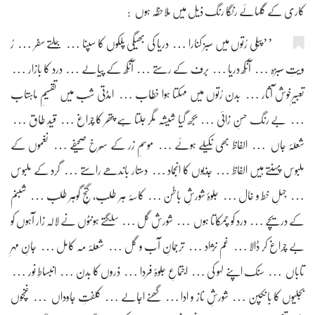
کاری کے گلہائے رنگا رنگ ذیل میں ملاحظہ ہوں :
’’پیٖلی رُتوں میں سبز کنارا … دریا کی بھیگی پلکوں کا سپنا … جلتے سفر … رُ
ویتِ سبزہ … آنکھ دریا … برف کے رستے … آنکھ کے پیالے … درد کا بازار …
تعبیرِخوش آثار … بدن رُتوں میں مہکتا ہوا خطاب … امڈتی شب میں تقسیمِ ماہتاب
… بے رنگ حسنِ زائی … بجھ گیا شیشہ مگر جلتا ہے پتھر کا چراغ … قیدِ طاق …
شعلۂ جاں … الفاظ بھی نکیلے ہوئے … موسمِ زر کے سُرخ صحیفے … نغموں کے
ملبوس پہنتے ہیں الفاظ … جذبوں کا انجماد … دستار باندھے راستے … گرد کے ملبوس
… جہلِ خط و خال … جلوۂ شورشِ باطن … کاسۂ ہر طلب، گنجِ گوہر طلب … شبنم
کے دریچے … درد کو چمکاتا ہوں … شورشِ گل … سلگتے ہونٹوں نے لالہ زار آہوں کو
بے چراغ کر ڈالا … غم نژاد … ترجمانِ آب و گل … شعلۂ مہ کامل … جانِ مہرِ
تاباں … سنک اپنے لہو کی … اجتماعِ جلوۂ فردا … ذروں کا بدن … انبساطِ نور …
بجلیوں کا بانکپن … شورشِ ناز و ادا … گھنے اجالے … کلفتِ جاوداں … غنچوں