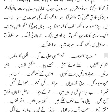
آگے کا سفر کرتا ہے تو وہ پتھروں سے روحانی، عرفانی، اقداری سرمدی نغمات ِ جانفزا کو جنم
دینے کی کاوشِ جمیل کرتا ہوا نظر آتا ہے۔ جو نغمۂ سنگ کی صورت میں دنیائے ادب
میں اپنے منفرد اور انوکھے اسلوب کا لوہا منواتا ہے۔ یہاں پہونچ کر مقیم اثرؔی نو تراشیدہ
ترکیب سازی کا جوہر مزید نکھر جاتا ہے اور ہمیں ایک نئے جمالیاتی آہنگ سے ہمکنار کرتا
ہے، ذیل میں نغمۂ سنگ سے چند شہ پارے ملاحظہ کریں :
’’سورج نما اندھیرے … تمنا جھلسی ہوئی ملے گی … اشکوں کا سونا دریا …
لفظ ی جھیلوں … بہتے ہوئے معنیٰ … جھلسے پیڑ … سلگتی شاخیں … ماتمی
ترانوں … صبادستارِ گل باندھے کھڑی … شاخوں کے گھونگھٹ … کاسۂ سر …
حسنِ سبزہ و گل … برقِ لفظ و بیاں … سرِ انا … گلِ شبنم … صحرائے شعلگی …
قصرِ انا … بے حیا جسم گل لباسوں میں … غم کے پیوند … وصل سلطاں، فراقِ
تاج محل … پانی جلتا ہے سنگ کٹتے ہیں … آئینہ بدن پتھر … چشمِ غضب …
مقتولِ تمنا … صحبتِ رنگِ جامِ طلائی … حادثوں نے لبوں پر بچھا دی ہے آگ …