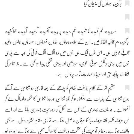
برگزیدہ سبھاؤں کی پہچان کیا
سربُریدہ، نم نمیدہ، نا شنیدہ، غم رسیدہ، پر بُریدہ، آفریدہ، آرمیدہ، آبدیدہ، خط کشیدہ،
برگزیدہ ہم قافیہ الفاظ ہیں۔ ان کے علاوہ دعاؤں، خلاؤں، فضاؤں، عصاؤں، اداؤں وغیرہ
قافیے تو ہیں ہی۔ اس طرح ایک ہی غزل میں دو الگ الگ قوافی کی وجہ سے پوری
غزل میں بڑی دلکش صوتی، نحوی، عروضی اور بدیعی نغمگی پیدا ہو گئی ہے۔ جو شاعر کی
فنکارانہ چابکدستی اور ادیبانہ مہارتِ تامہ پر دال ہے۔
مقیم اثرؔ کے کلامِ بلاغت نظام کو پڑھنے کے بعد قاری رو شناسی سے آگے
روح شناسی کے جذبات سے ہمکنار ہو کر خود شناسی اور خدا شناسی کا شعور و ادراک لے کر
اُٹھتا ہے۔ وہ مادّیت پسندی کے خول سے نکل کر روحانیت پسند بن جاتا ہے اور اسے
مَن عَرَفَ نَفْسَہٗ فَقَدْ عَرَفَ رَبَّہٗ کا عرفان حاصل ہوتا ہے، قاری مقامِ بشر و رسول سے بھی
واقف ہوتا ہے، مقامِ آدمیت کی عظمت و رفعت کا ادراک بھی اسے ہوتا ہے اور وہ خود