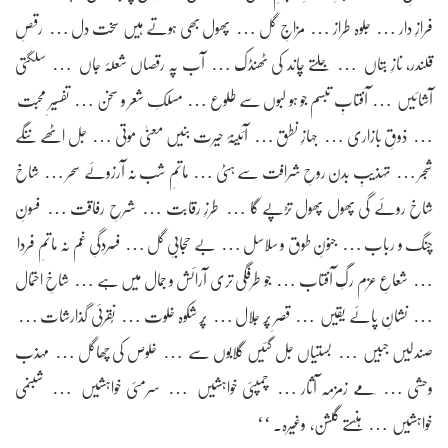
فرازِ دار … جلوہ طراز … مزاجِ گل … پھول بھی ہوتے ہیں سخت دل … رقصِ
قلندر، نازِ بتاں … جلتے چاند کی ٹھنڈک … آب پہ رقصاں شعلۂ جاں … سلگتی
آشائیں … آفتابِ تبسم جو ہو لبوں سے طلوع … مسلکِ شعر و سخن … تفسیرِ محبت
… ذوقِ بازاری … جہازِ نطق … آئینۂ حیرت بنیں معنیٰ موتی … جل اٹھے ننگے
شجر … تہذیبِ بدن روحِ شرافت سے ہٹی … ماتمِ شب نہ آرزوئے سحر … شاخ
شاخ روئے گی پھول پھول تڑپے گا … طرزِ رقابت … شرحِ رفاقت … فسونِ
چنگ و رباب … جنونِ طوق و سلاسل … بے حجابیِ گل … فسردگیِ غم نہ ماتمِ فردا
… شعاعِ عزم رگِ آفتاب … جو طرفگی تری آرائش و جمال میں ہے … شاخِ احتمال
… نشانِ پائے یقیں … قصرِ پُر جلال … پُر شکوہ خلوت … نُقرئی گذارشات …
صندلیٖں جبیٖں … بستیاں جل گئیں گلابوں سے … خلوص کی چھاگل … مہذب
وحشی … مَے زمزمہ آثار … چمپئی خواہشیں … سرمئی خواہشیں … شبنمی
خواہشیں … ہنستے گلشن، وغیرہ۔ ‘‘