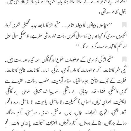
اچھے اور سچے شاعر ہونے کے ساتھ ساتھ بلند پایہ انشاپرداز اور مایۂ ناز نثر نگار بھی ہیں۔
بقولِ نظام صدیقی :
’’ پچاسوں دیوانوں کا دیوانہ شاعر … مقیم اثرؔ کا ما بعد جدید تخلیقی شعری کردار
اکیسویں صدی کو محیط وہ برق رَو معانی آفریں، جہت نما، روشن سفر ہے، جو بھٹکی ہوئی غزل
اور نظم کا قبلہ درست کر دے گا۔ ‘‘
مقیم اثرؔ کی شاعری کے موضوعات متنوع اور گوناگوں، ہمہ گیر و ہمہ جہت ہیں۔
آپکی شعر کائنات کے موضوعات کا دائرہ آدمی، زندگی، زمانہ، کائنات، خالقِ کائنات،
فطرت کے گہرے حقائق، جبر و اختیار، مقامِ آدمیت، منصبِ رسالت، عقیدے سے
گہری وابستگی، قضا و قدر، جذباتی بے رشتگی سے پیدا شدہ تنہائی، سماجی بے گانگی،
لایعنیت، احساسِ زیاں، احساسِ نا تکمیلیت، لا حاصلی، یاسیت، لا حاصلی، درد و غم،
شعلہ فگنی، احتجاج، انحراف، جلال، جمال، عاشقی، رندی، سرمستی، آلامِ روزگار،
دعائے بزرگاں، جفائے دوستاں، آزارِ دشمناں، اعترافِ حقیقت، پابندیِ وقت، غمِ