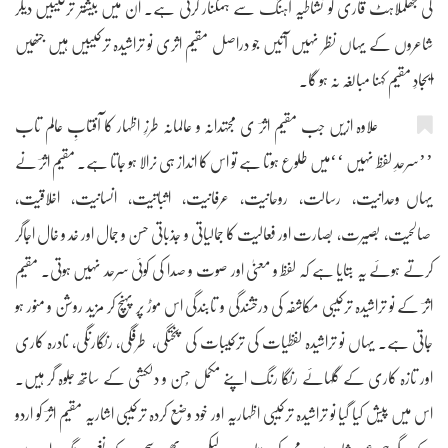
کی جھلملاہٹ قاری کو نشاطیہ آہنگ سے ہمکنار کرتی ہے۔ ان میں بیشتر ترکیبیں دیگر
شاعروں کے یہاں نظر نہیں آتیں جو دراصل مقیم اثری نو تراشیدہ ترکیبیں ہیں جنھیں
ایجادِ مقیم کہنا مبالغہ نہ ہو گا۔
علاوہ ازیں جب مقیم اثرؔ ی مجتہدانہ و عالمانہ طرزِ اظہار کا آفتابِ عالم تاب
’’سرحدِ لفظ نہیں ‘‘میں طلوع ہوتا ہے تو اس کا انداز ہی نرالا ہو جاتا ہے۔ مقیم اثرؔ نے
یہاں وحدانیت، رسالت، روحانیت، عرفانیت، اثباتیت، انسانیت، اخلاقیت،
صالحیت، بصیرت، بصارت اور فعالیت کا جمالیاتی و جذباتی حسن و جمال اور خد و خال اجاگر
کرتے ہوئے یہ بتایا ہے کہ لفظ و معنیٰ اور صوت و صدا کی کوئی سرحد نہیں ہوتی۔ مقیم
اثرؔ کے نو تراشیدہ ترکیبی مکاشفہ کی درخشندگی و تابندگی اس موڑ پر پہنچ کر مزید روشن و منور ہو
جاتی ہے۔ یہاں نو تراشیدہ لفظیات کی ترکیبات کی پختگی، طرفگی، رنگارنگی، نادرہ کاری
اور تازہ کاری کے گلہائے رنگا رنگ اپنے مکمل حُسن و دلکشی کے ساتھ جلوہ گر ہیں۔
اس میں پیش کیا گیا نو تراشیدہ ترکیبی اظہاریہ اور خود وضع کردہ ترکیبی اشاریہ مقیم اثرؔ کو اردو