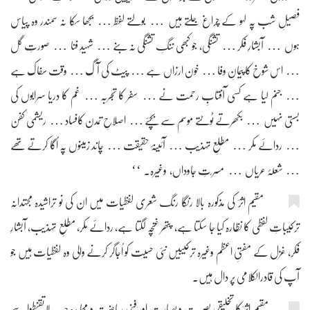
فصیلِ شب پہ لہو کے چراغ جلتے ہیں … بولتے لفظ … بجھا سکا نہ سمندر وہ پیاس
ہوں … آبشارِ فکر … تشنگی، جو کبھی ننگِ تشنگی نہ بنے … شہیدِ فنا … صورتِ گل
… اس شوخ کا پیمانِ وفا … خون ارزاں ہے … پیٹ کی آگ … وقت سفاک ہے
… جنم لیا ہے کسی آفتابِ رحمت نے … سفر کا تجربہ … غم کا دریا سرابوں کی
بستی نہیں … بکھرتے ٹوٹتے موسم سے بچئے … اصلاحِ تمدن کافساد … ریشمی کفن
… ردائے مکر … مطلعِ تہذیب … آئینۂ حقیقت … چاند زمینوں پہ اُگا کرتے تھے
… شعلۂ عریاں … مسر ّتِ جاوداں، وغیرہ۔ ‘‘
مقیم اثرؔ کی مذکورہ بالا رنگا رنگ شعری لفظیات میں ان کی نو تراشیدہ مجتہدانہ
ترکیباتِ لفظی کا نظارہ کیا جا سکتا ہے، پتھر غنچہ لگتا ہے، ردائے مکر، مطلعِ تہذیب، آبشارِ
فکر، غزل کے مفتیِ اعظم وغیرہ ترکیبیں نئی حسیت کو اُجاگر کرنے والی وہ لفظیات ہیں جو
آپ کی قادرالکلامی پر دال ہیں۔
مقیم اثرؔ کا تخلیقی بصیرت و بصارت اور فنی ریاضت و مجاہدہ جب لاتقنطوا سے