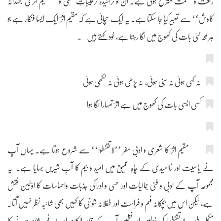
رفعت و عظمت مترشّح ہوتی ہے۔ ان نو تراشیدہ ترکیباتِ لفظی کو ’’مقیم اثری مجتہدانہ
کاوش‘‘ سے تعبیر کیا جا سکتا ہے۔ یہ ایک سچائی ہے کہ مقیم اثرؔ ایک ایسا فنکار ہے جو
ہر لمحہ نئی بات کی کھوج میں لگا رہتا ہے، خود کہتے ہیں ؎
نہ کہی ہوئی نہ سُنی ہوئی، نہ پڑھی ہوئی نہ لکھی ہوئی
کسی ایسی بات کی کھوج میں ہے اثرؔ تمہارا لگا ہوا
مقیم اثرؔ کا شعری و ادبی سفر ’’لاتقنطوا‘‘ سے شروع ہوتا ہے۔ یہاں آپ
نے یاسیت اور ناامیدی کے چاہِ عمیق میں امید و بیم کا آبِ شیریں بہایا ہے۔ یہ
مجموعہ آپ کے ادبی و فنی جمالیات اور حسی و ادراکی جذبات واحساسات کا اوّلین نقش
ہے، لیکن اس میں بچکانہ فہم و فراست اور طفلانہ شوخی کا کہیں بھی شائبہ نظر نہیں آتا۔