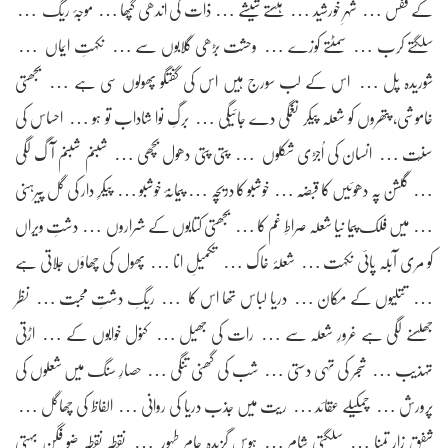
کے قفس … شہرِ خورشید … ہنستے شیشے … ذات کی اندھی گپھا … موجۂ ریگ …
سلگتے کرب … سمٹتے کوزے … وحشت بڑھی گلابوں سے … نکہتِ ایماں …
شوریدہ پل … اس کے لب سورج ہیں اس کی گفتگو پھولوں سی ہے … بجھتی
خاموشی، پتھروں کو شعلہ پیکر نغمگی دے جائیگی … برگِ نوا شاداب تو ہو … احساس کی
سنّت … انسان کی اُجڑی شکلوں … پتی پتی دھول بچھی … شبنم شبنم آگ لگی
… گلشن پہ دھوئیں کا قبضہ … خوشبو کا دریچہ … پیمانۂ خوشبو … پیکرِ دار کی گل پیرہنی
… میں فلک پیما نیا شعلہ صراطِ غم کا … بجھتی کتابوں کے شراروں … دشتِ ویراں
کو مری آبلہ پائی نکہت … شعلۂ خاک … تکمیلِ انا … پھول کی چھاؤں جلاتی ہے
… تتلیوں کے مکان … دریا لباس تھا اس کا … ریگِ دشتِ محبت … نظر
جھلسنے لگی ہے غرورِ شعلہ سے … رات کی جھیل … کنول خوابوں کے … اڑتی
تہذیب … شجر کی تہی دستی … شب کی گھنی تنگی … حصارِ سنگ میں شعلوں کی
پرورش … چمکیلے عقائد … ریت میں جذب دریا کی روانی … الفاظ کی چھاگل …
شفق زارِ تمنا … سلگتی شام … ہوس گزیدہ جامِ طہور … نقطہ نقطہ ضو فگن بہتی