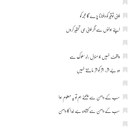
اپنی توقیر کو دفنانا پڑے گا مجھ کو
اپنے ہونٹوں سے اگر اپنی ہی تحقیر کروں
واقف نہیں جو منزلِ راہِ سلوک سے
وہ بے اثر، اثرؔ کو اثر مانتے نہیں
سب کے دامن سے چھٹے ہم تو یہ معلوم ہوا
سب کے دامن سے کُشادہ ہے خدا کا دامن