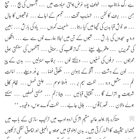
ہے رگِ ماہتاب … طوافِ چہرہ غرض بوجتی عبادت میں … آنسووں کی سیج … تیغِ
حُسن … برف کا کفن … تہذیبِ تخت … تبسم کے اجالے … خوشبوؤں کا جال
… وہ خوش قبا بدن کی گپھا میں کیا رہتا … ضعیف کمروں … یاد کی بارش … زمینِ
درد پہ سجدوں کی بارش … شبوں کے تن میں اجالا ہمارے خوں سے ہے … اشکوں
کی تحریریں … پتھریلے سینے … گدازِ قلب کی رعنائی … آنکھوں کی سلگتی ہوئی
محرابوں … حرفوں کی ٹہنیوں … دہکتے خوں … برفاب منزلیں … بدن کے پیڑ
… خون کے دشت … آنکھ کے جزدان … ملکوتی فضا … پُر نور وسیلے … امانتِ
غم … مشعلِ درد … نکہتِ سیم بر … ہنستا موسم … جلتی فصل … ظالم کالی
شریعت پہ اِترائے گا … آفتابی قبائیں … بیٖنا زخم … مہکتی فصلیں … ہمکتے
ہوئے دالان … قصرِ ناقوس … ہلالی جذبے … نکہتِ کوے ہوس، وغیرہ۔ ‘‘
متذکرہ بالا جواہرِ عالیہ مقیم اثرؔ کی اردو ادب میں ترکیب سازی کے باب میں
مجتہدانہ حیثیت کا اظہار کرتی ہیں۔ بدن نژاد قبا میں موجود یہ البیلی اور اچھوتی لفظی ترکیبوں