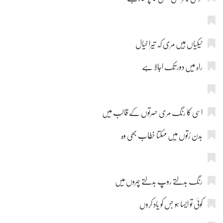
نیکیاں ہیں مری کہ تیرا خیال
راہ میں دور تک اجالا ہے
اسی کا رنگ مری حسرتوں کے قالب میں
بدن رُتوں میں مہکتا خطاب بھی وہ
رنگ بدلتے روپ بدلتے چہروں میں
کوئی تو ایسا ہو جس کو یاد کروں