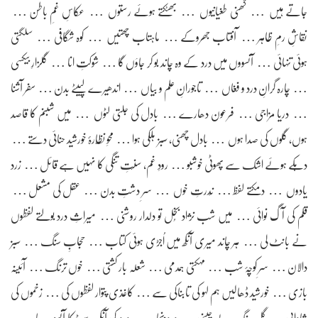
جاتے ہیں … گھنی طغیانیوں … بھٹکتے ہوئے رستوں … عکاسِ غمِ باطن …
نقاشِ رمِ ظاہر … آفتاب جھروکے … ماہتاب چھتیں … کوہ شگافی … سلگتی
ہوئی تنہائی … آنسووں میں درد کے وہ چاند بو کر جاؤں گا … شوکتِ انا … گلزارِ بیکسی
… چارہ گرانِ درد و فغاں … تاجورانِ علم و بیاں … اندھیرے لپیٹے بدن … سفر آشنا
… دریا مزاجی … فرعون دھارے … بادل کی جلتی لٹوں … میں شبنم کا قاصد
ہوں، گلوں کی صدا ہوں … بادل چھنی، سبز ہلکی ہوا … محوِ نظّارۂ خورشید حنائی دستے …
دہکے ہوئے اشک سے پھوٹی خوشبو … رودِ غم، سنّتِ تنگی کا نہیں ہے قائل … زرد
یادوں … دمکتے لفظ … نُدرتِ خوں … سرِ دشتِ بدن … عقل کی مشعل …
قلم کی آگ نوائی … میں شب نژاد بُخل تو دلدار روشنی … میراثِ درد بولتے لفظوں
نے بانٹ لی … ہر چاند میری آنکھ میں اُجڑی ہوئی کتاب … حجابِ سنگ … سبز
دالان … سرِ کوچۂ شب … مہکتی ہمدمی … شعلہ بار کشتی … خوں ترنگ … آئینہ
بازی … خورشید ڈھالیں ہم لہو کی تابناکی سے … کاغذی پتوار لفظوں کی … زخموں کی