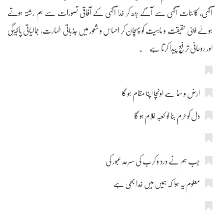
آگہی، کائنات آگہی سے آگے بڑھ کر خدا آگہی کے آفاقی تصورات سے ہم رشتہ ہوتے
ہوئے اپنی حقیقت و ماہیت کو پہچان کر احساس و شعور میں جذباتی طہارت، جمالیاتی پاکیزگی
اور روحانی ترفُّع پیدا کرتا ہے ؎
ارض و سما سے اونچا اپنا مقام ہو گا
دل کو حرم بنا لو کعبہ غلام ہو گا
جب ہم نے درد و کرب کی سرحد عبور کی
معلوم یہ ہوا کہ ہمیں میں خدا بھی ہے