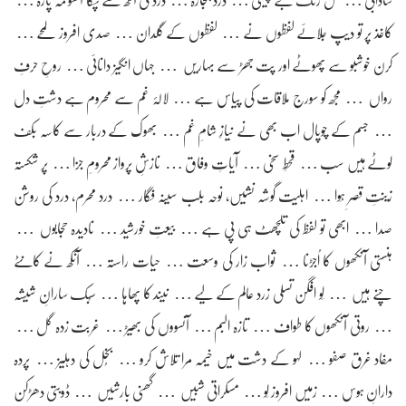
شادابی … گل رنگ بے چینی … درد بنجارہ … درد کی آنکھ سے ٹپکا آنسو مہ پارہ …
کاغذ پر تو دیپ جلائے لفظوں نے … لفظوں کے گلدان … صدی افروز لمحے …
کرن خوشبو سے پھوٹے اور پت جھڑ سے بہاریں … جہاں انگیز دانائی … روحِ حرفِ
رواں … مجھ کو سورج ملاقات کی پیاس ہے … لالۂ غم سے محروم ہے دشتِ دل
… جسم کے چوپال اب بھی نے نیازِ شامِ غم … بھوک کے دربار سے کاسہ بکف
لوٹے ہیں سب … قحطِ سخی … آیاتِ وفاق … نازشِ پرواز محرومِ جزا … پر شکستہ
زینتِ قصرِ ہَوا … اہلیت گوشہ نشیٖں، نوحہ بلب سیٖنہ فگار … درد محرم، درد کی روشن
صدا … ابھی تو لفظ کی تلچھٹ ہی پی ہے … بیعتِ خورشید … نادیدہ حجابوں …
ہنستی آنکھوں کا اُجڑنا … ثواب زار کی وسعت … حیات راستہ … آنکھ نے کانٹے
چنے ہیں … لَو افگن تسلی زرد عالم کے لیے … نیند کا پھاہا … سُبک سارانِ شیٖشہ
… روتی آنکھوں کا طواف … تازہ البم … آنسووں کی بھیڑ … غربت زدہ گل …
مفاد غرق صفو … لہو کے دشت میں خیمہ مرا تلاش کرو … بُخل کی دہلیز … پردہ
دارانِ ہوس … زمیں افروز لَو … مسکراتی شبیں … گھنی بارشیں … ڈوبتی دھڑکن