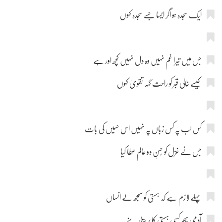
ایک سجدہ ہو اگر ایسا جسے سجدہ کہوں
جس میں تیرا غم نہیں وہ دل نہیں کچھ اور ہے
کیسے خالی قبر کو راحت گہہ تقویٰ کہوں
کس لب پہ کس زباں پہ نہیں اس حسیٖں کی بات
جس نے غزل کو حُسنِ دو عالم عطا کیا
پہلے لازم ہے کہ ہستی کو سمجھ لے انساں
آدمی پھر کسی ہستی کا پرستار بنے