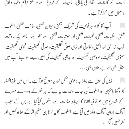
ذات، غمِ کائنات، اقدار کی پامالی، مادیت کے فروغ سے بڑھتے جرائم وغیرہ کو اپنی
وسعتوں میں محیط کرتا ہے۔
آپ کا کلام ہر نوعیت کی تحریک شکنی، میلان شکنی، ساخت شکنی، اسلوب
شکنی، لفظیات شکنی، نحویات شکنی اور صوتیات شکنی سے مملو ہے۔ تاہم بیک وقت
خوب تر، نئی اور البیلی، اچھوتی اور نرالی صوتی تخلیقیت، صرفی تخلیقیت، نحوی تخلیقیت،
معنوی تخلیقیت، عروضی تخلیقیت اور بدیعی تخلیقیت کی امیٖن ہے، جو اپنے آپ میں
مثالی بھی اور بے مثالی بھی …
ذیل کی غزل سے ہمارا یہ دعویٰ مکمل طور پر مترشح ہوتا ہے۔ اس میں طرزِ اظہار
کا انوکھا بانکپن اور اسلوب کی جدت و ندرت یہ ہے کہ ہر شعر کے دوسرے مصرعے
کے شروع میں ہم قافیہ الفاظ کا ادیبانہ مہارت سے استعمال کیا گیا ہے جس کے سبب
آہنگ درونِ آہنگ وجود میں آیا ہے، اسلوب کا یہ نرالا پن مقیم اثرؔ کے علاوہ کہیں اور
نظر نہیں آتا ؎