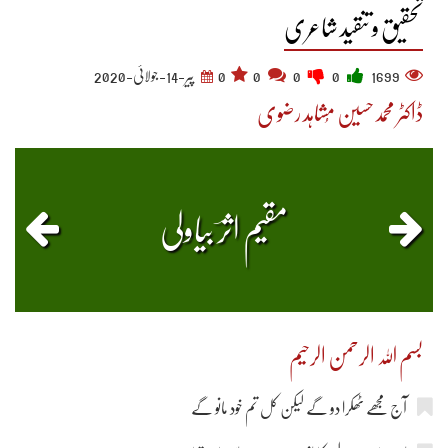
تحقیق و تنقید شاعری
1699
0
0
0
0
پیر-14-جولائی-2020
ڈاکٹر محمدحسین مُشاہد رضوی
مقیم اثرؔ بیاولی
بسم اللہ الرحمن الرحیم
آج مجھے ٹھکرا دو گے لیکن کل تم خود مانو گے