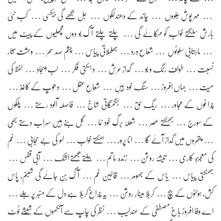
… مہر پوش جلووں … چاند کے دھندلکوں … جل بجھے گی بیکسی … کب نئی
بارش سلگتے خواب کو مہکائے گی … چلتے چلتے آگ بو دوں مچھلیوں کے پیٹ میں
… ماہتابی سلوٹوں … شعاعِ درد … جھلملاتی پیاس … چشمِ صد سحر … وحشت نثار
نسبت … طوافِ رنگ و بُو … گدازِ عرش … دہکتی فکر … لبِ ایجاد … لفظ کی
میت … جہاں افروز … سنگِ خود بیٖں … شعاعِ عقل … دھوپ کے کاغذ …
چراغوں کے مجاور … ریگِ حق … جگمگاتی شاخ … فاصلہ آلود رستے … پلکوں
کے سورج … بھٹکتے عصر … شعلۂ برگِ خود نما … گُل بنے ہیں سراب دستے بھی
… پتھروں میں گداز آئے گا … انا پرور … ہمکتے خواب … لہو کی بے حجابی … غم
کی معجزہ کاری … تیٖشۂ روشن … زندہ ماتم … جلتے بجھتے اشک … آبی قفس …
بھٹکتی پیاس … یاس کے جھومر … قالیٖنِ غم … آگ بن جائے گی شبنم، پاس
کش، ہونٹوں کے بیٖچ … کربلا میٖنارِ روشن … یہ چراغِ کربلا ہے دل کے منبر پر جلے …
اے وفا افروز باغِ مصطفیٰ کے عندلیٖب … نظر کی چاپ سے آنکھوں کے شیٖشے ٹوٹ