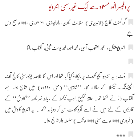
پروفیسر انور مسعود سے ایک غیر رسمی انٹرویو
گورنمنٹ کالج (لائبریری) سٹلائٹ ٹاؤن، راولپنڈی ۳۱؍ جنوری ۱۹۹۰ء صبح دس
بجے
انٹرویو پینل : محمد یعقوب آسیؔ ، محمد احمد، محمد یوسف ثانی، آفتاب رانا
نوٹ: یہ انٹرویو آڈیو کیسٹ پر ریکارڈ کیا گیا تھا اور اس کا خلاصہ یونیورسٹی کالج آف
انجینئرنگ، ٹیکسلا کے سالانہ مجلہ ’’شاہِین‘‘ (مئی ۱۹۹۰ء) میں شائع ہوا، جسے
آفتاب رانا نے لکھا تھا۔ حلقۂ تخلیق ِ ادب ٹیکسلا کے ماہانہ خبر نامہ ’’کاوش‘‘ کے
قارئین کے لئے میں نے اسے آڈیوکیسٹ سن کر دوبارہ لکھا ۔ یہ انٹرویو کاوش میں
(فروری ۱۹۹۹ء سے مئی ۱۹۹۹ء تک) سلسلہ وار شائع ہوا۔
***