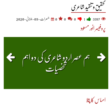
تحقیق و تنقید شاعری
3397
1
0
0
0
جمعرات-09-جولائی-2020
پروفیسر انور مسعود
ہم عصر اردو شاعری کی دو اہم
شخصیات
احساس کا پُتلا