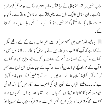
جواب نہیں دیا تھا، منّو بھائی نے دیا تھا کہ مزاحیہ شاعر جو ہوتا ہے وہ مسائل کو موضوع
بناتا ہے۔ ان مسائل کا ایک طرح سے مذاق اڑاتا ہے اور خاموش ہو جاتا ہے۔ تو کیا یہ
صورتِ حال ایک لا تعلقی کو جنم نہیں دیتی؟ کہ آپ نے ہنس لیا اور چپ ہو کے بیٹھ
گئے۔
پروفیسر انور مسعود: میں سمجھتا ہوں کہ جتنے بھی جواب دئے گئے تھے ، مجھے لوگوں
نے کہا ہے کہ آپ کا جواب بہتر تھا۔ میں نے یہ عرض کیا تھا کہ ۔۔ ایسا مزاح بھی ہو
سکتا ہے جو آپ کے اندر پست قسم کے جذبات پیدا کرے، ایسا مزاح بھی ہو سکتا ہے
جو آپ کے اندر اونچے خیالات پیدا کرے اور آپ کے جذبات کی اچھی طرح سے تطہیر
کر کے آپ کو اچھا انسان بنائے۔ سو، میں اُن سے اتفاق نہیں کرتا۔ وہی بات آ جاتی
ہے کہ ۔۔۔دیکھئے، اقبال نے فنونِ لطیفہ کی اہمیت سے انکار نہیں کیا بلکہ خود فنِ
لطیف (شعر) کا اتنا بڑا ہنرِ زیبا اس کے پاس ہے۔ اتنا بڑا ہنر ہے اس کے پاس! وہ خود
کہتا ہے، مجھ کو شاعر نہ کہو میرؔ کی طرح، لیکن اس سے بڑا شاعر تو صدیوں کے بعد پیدا ہوتا