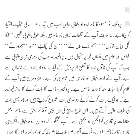
پروفیسر انور مسعود کا نام اردو اور پنجابی مزاحیہ ادب میں ایک حوالے کی حیثیت اختیار
کر چکا ہے۔نہ صرف آپ کے قطعات زبان زدِ عام ہیں بلکہ طویل پنجابی نظمیں ’’انار
کلی دیاں شاناں‘‘ ’’جہلم دے پُل تے‘‘ ’’اج کی پکائیے ‘‘اور ’’تندور تے‘‘
خواص اور عوام میں یکساں طور پر مقبول ہیں۔ پروفیسر صاحب کی مادری زبان پنجابی ہے
جب کہ آپ کی خاتونِ خانہ کا تعلق اتر پردیش کے ایک اردو بولنے والے خاندان سے
ہے۔آپ نے اردو، پنجابی اور فارسی میں شاعری کی ہے۔ طنز و مزاح میں آپ کے
کلام کو بلا مبالغہ سند کا درجہ حاصل ہے۔ پروفیسر صاحب کا بات کرنے کا انداز کچھ ایسا
ہے کہ وہ ایک بات کرتے کرتے دوسری بات شروع کر دیتے ہیں اور پھر پہلی بات
کی طرف واپس آتے ہیں۔ اس طرح سامع کی دل چسپی تو قائم رہتی ہے تاہم بعض
مقامات پر قاری کو الجھن ہو سکتی ہے۔ آپ گفتگو کے دوران اردو، پنجابی، انگریزی،
فارسی تمام زبانیں اس روانی سے آپس میں ملا دیتے ہیں کہ کہ فوری طور پر اس کا احساس