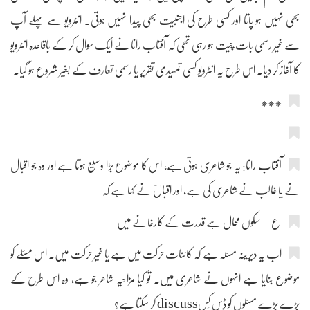
بھی نہیں ہو پاتا اور کسی طرح کی اجنبیت بھی پیدا نہیں ہوتی۔ انٹرویو سے پہلے آپ
سے غیر رسمی بات چیت ہو رہی تھی کہ آفتاب رانا نے ایک سوال کر کے باقاعدہ انٹرویو
کا آغاز کر دیا۔ اس طرح یہ انٹرویو کسی تمہیدی تقریر یا رسمی تعارف کے بغیر شروع ہو گیا۔
***
آفتاب رانا: یہ جو شاعری ہوتی ہے، اس کا موضوع بڑا وسیع ہوتا ہے اور وہ جو اقبال
نے یا غالب نے شاعری کی ہے، اور اقبالؔ نے کہا ہے کہ
ع سکوں محال ہے قدرت کے کارخانے میں
اب یہ دیرینہ مسئلہ ہے کہ کائنات حرکت میں ہے یا غیر حرکت میں۔ اس مسئلے کو
موضوع بنایا ہے انہوں نے شاعری میں۔ تو کیا مزاحیہ شاعر جو ہے، وہ اس طرح کے
بڑے بڑے مسئلوں کو ڈِس کَسdiscuss کر سکتا ہے؟