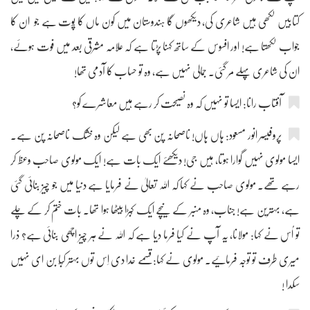
کتابیں لکھی ہیں شاعری کی، دیکھوں گا ہندوستان میں کون ماں کا پُوت ہے جو ان کا
جواب لکھتا ہے! اور افسوس کے ساتھ کہنا پڑتا ہے کہ علامہ مشرقی بعد میں فوت ہوئے،
ان کی شاعری پہلے مر گئی۔ جمالی نہیں ہے، وہ تو حساب کا آدمی تھا!
آفتاب رانا: ایسا تو نہیں کہ وہ نصیحت کر رہے ہیں معاشرے کو؟
پروفیسر انور مسعود: ہاں ہاں! ناصحانہ پن بھی ہے لیکن وہ خشک ناصحانہ پن ہے۔
ایسا مولوی نہیں گوارا ہوتا، ہیں جی! دیکھئے ایک بات ہے! ایک مولوی صاحب وعظ کر
رہے تھے۔ مولوی صاحب نے کہا کہ اللہ تعالیٰ نے فرمایا ہے دنیا میں جو چیز بنائی گئی
ہے، بہترین ہے! جناب، وہ منبر کے نیچے ایک کُبڑا بیٹھا ہوا تھا۔ بات ختم کر کے چلے
تو اُس نے کہا: مولانا، یہ آپ نے کیا فرما دیا ہے کہ اللہ نے ہر چیز اچھی بنائی ہے؟ ذرا
میری طرف تو توجہ فرمائیے۔ مولوی نے کہا: قسمے خدا دی اِس توں بہتر کُبّا بن ای نہیں
سکدا !