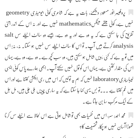
پروفیسر انور مسعود: دیکھئے، بات یہ ہے کہ شاعری کوئی جیومیٹری geometry
نہیں ہے، کوئی میتھے میٹکسmathematics نہیں ہے اور نہ اس کے اندر اتنی
تفریق کی جا سکتی ہے کہ یہ وہ ہے اور یہ وہ ہے، جیسے وہ سالٹ انیلے سس salt
analysis کرتے ہیں آپ۔ تو اس کا سالٹ انیلے سس نہیں ہو سکتا۔ نہ، نہ! اس
میں تو یہ ہے کہ کئی رَویں شامل ہو سکتی ہیں، وہ سب کچھ ہے۔ وہ ہے، وہ ہے، یہاں
اس کی مقدار کتنی ہے، یہاں اس کو تول نہیں سکتے آپ۔ ابھی ہمارے پاس کوئی ایسی
لیباریٹریlaboratory نہیں کہ ہم یہ تولیں کہ اس میں ری ایکشن کتنا ہے اور اس
میں غم کتنا ہے ۔۔۔تو بس یہی کہا جا سکتا ہے کہ یہ ساری چیزیں ملی جلی ہیں، مل جل
کے ایک مرکب سا بن جاتا ہے۔
محمد احمد: سر، اس میں نفسیات بھی تو شامل ہوتی ہے اس لحاظ سے انیلے سس کرنا
تھوڑا آسان نہیں ہو چکا، شخصیت کا؟