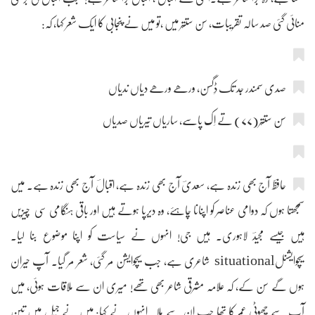
منائی گئی صد سالہ تقریبات، سن ستتّر میں ،تو میں نے پنجابی کا ایک شعر کہا، کہ:
صدی سمندر جد تک ڈِگسن، ورھے ورھے دیاں ندیاں
سن ستتّر(۷۷) تے اِک پاسے، ساریاں تیریاں صدیاں
حافظؔ آج بھی زندہ ہے، سعدیؔ آج بھی زندہ ہے، اقبالؔ آج بھی زندہ ہے۔ میں
سمجھتا ہوں کہ دوامی عناصر کو اپنانا چاہئے، وہ دیرپا ہوتے ہیں اور باقی ہنگامی سی چیزیں
ہیں جیسے مجیدؔ لاہوری۔ ہیں جی! انہوں نے سیاست کو اپنا موضوع بنا لیا۔
سیچوایشنلsituational شاعری ہے، جب سیچوایشن مر گئی، شعر مر گیا۔ آپ حیران
ہوں گے سن کے، کہ علامہ مشرقی شاعر بھی تھے! میری ان سے ملاقات ہوئی، میں
آپ سے چھوٹی عمر کا تھا جب ان سے ملا۔ انہوں نے کہا: میں نے جیل میں تین