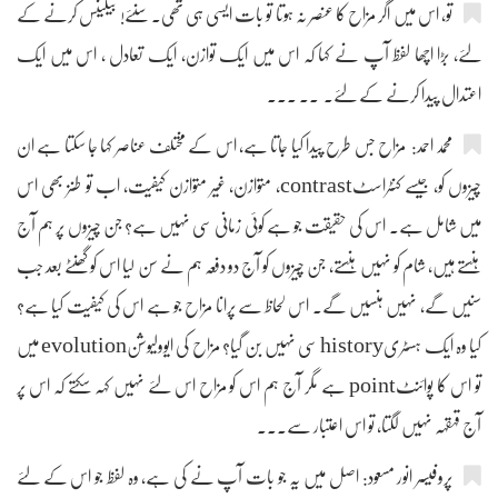
تو، اس میں اگر مزاح کا عنصر نہ ہوتا تو بات ایسی ہی تھی۔ سنئے! بیلینس کرنے کے
لئے، بڑا اچھا لفظ آپ نے کہا کہ اس میں ایک توازن، ایک تعادل ، اس میں ایک
اعتدال پیدا کرنے کے لئے۔ ۔۔ ۔۔۔
محمد احمد: مزاح جس طرح پیدا کیا جاتا ہے، اس کے مختلف عناصر کہا جا سکتا ہے ان
چیزوں کو، جیسے کنٹراسٹcontrast، متوازن، غیر متوازن کیفیت، اب تو طنز بھی اس
میں شامل ہے۔ اس کی حقیقت جو ہے کوئی زمانی سی نہیں ہے؟ جن چیزوں پر ہم آج
ہنستے ہیں، شام کو نہیں ہنستے، جن چیزوں کو آج دو دفعہ ہم نے سن لیا اس کو گھنٹے بعد جب
سنیں گے، نہیں ہنسیں گے۔ اس لحاظ سے پرانا مزاح جو ہے اس کی کیفیت کیا ہے؟
کیا وہ ایک ہسٹریhistory سی نہیں بن گیا؟ مزاح کی ایوولیوشنevolution میں
تو اس کا پوائنٹpoint ہے مگر آج ہم اس کو مزاح اس لئے نہیں کہہ سکتے کہ اس پر
آج قہقہہ نہیں لگتا، تو اس اعتبار سے۔۔۔
پروفیسر انور مسعود: اصل میں یہ جو بات آپ نے کی ہے، وہ لفظ جو اس کے لئے