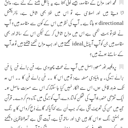
محمد احمد: مزاح کے مقاصد، جیسے کوئی کہتا ہے یہ بالکل ہنسنے کے لئے ہے، مذاق
اڑا دیتے ہیں اور اصلاحی ہے تو اس میں طنز بھی شامل ہے، ڈائریکشنل
directional ہو جاتا ہے۔ آپ کی نظر میں اس کے کون سے مقاصد ہیں؟ آپ
نے طنز تو بہت لکھی ہے اس میں مزاح شامل کر کے لیکن اس کے ساتھ اور بھی
مقاصد ہیں جن کو آپ آئیڈیلideal سمجھتے ہیں اور جب مزاح لکھنے بیٹھتے ہیں تو وہ آپ
کے سامنے ہوتے ہیں؟
پروفیسر انور مسعود: اصل میں آپ نے بحث چھیڑ دی ہے، فن برائے فن یا فن
برائے زندگی۔ یہ بنیادی مسئلہ ہے! تو میں اس کا ۔۔ فن برائے فن کا ۔۔ اس حد
تک ضرور قائل ہوں، اس سے انکار نہیں کیا جا سکتا، کہ اس سے مسرّت حاصل ہو۔
ایک تفریحی عنصر، جو آپ کی تھکن کو اتار دے، آپ کو زندگی میں تازہ دم کر دے۔ قُرآنِ
مجید میں حسن کی تعریف آئی ہے کہ جب اُن سے کہا گیا کہ گائے ذبح کرو اس کا یہ رنگ
ہو، بسنتی رنگ ہو اس کا، ہیں جی! اور ساتھ آیا ہے، آیت آئی ہے تَسُرُّالنَّاظِرِیْنَ دیکھنے