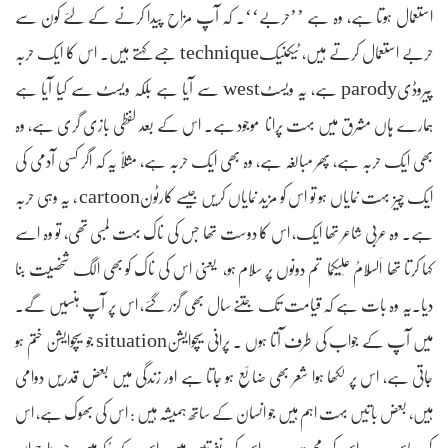
استعمال ہوتا ہے، وہ ہے ’’حربے‘‘۔ کہ آپ مزاح پیدا کرنے کے لئے کون سے
حربے استعمال کرتے ہیں، ٹیکنیکtechnique جسے کہتے ہیں۔ اس کا ایک حربہ
پیروڈیparody ہے، یہ ویسٹwest سے آیا ہے بلکہ ویسٹ سے کیا آیا ہے
ہمارے ہاں مشرق میں بہت پرانا موجود ہے۔ اس کے بعد لفظی بازی گری ہے، وہ
بھی ایک حربہ ہے، پھر مبالغہ ہے، وہ بھی ایک حربہ ہے، مثلاً یہ کہ اگر کسی آدمی کی
ایک چیز بہت نمایاں ہو تو اس کو مزید نمایاں کریں جیسے کارٹونcartoon ، یہ وہی حربہ
ہے۔ وہ عربی شاعر تھا ایک، اس کا دوست تھا جس کی ناک بہت لمبی تھی، تو وہ اسے
کہا کرتا تھا اَلسَّلامُ عَلَیْکُمَا تم دونوں پر سلام ہو، یعنی اس کی ناک کو بھی الگ شخصیت بنا
دیا۔یہ وہ بات ہے کہ قیامت تک جتنے سال بھی گزر گئے، اس پر آپ ہنسیں گے۔
میں آپ کے جواب کی طرف آتا ہوں ۔ پرانی سیچوایشنsituation جو سیچوایشن ختم ہو
جاتی ہے، اس پر لکھا ہوا شعر بھی ضائع ہو جاتا ہے اور زندگی میں بعض قدریں دوامی
ہیں، بعض باتیں بہت اہم ہیں جو انسان کے ساتھ ہمیشہ ہیں : اس کی بھوک ہے، اس