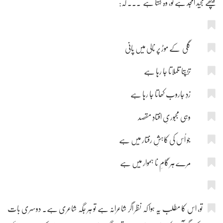
پیچھے مجید امجد ہے تو، وہ کہتا ہے ۔۔۔ کہ:
گلی کے موڑ پر نالی میں پانی
تڑپتا تلملاتا جا رہا ہے
زدِ جاروب کھاتا جا رہا ہے
وہی مجبوریِ افتادِ مقصد
جو اُس کی کاہشِ رفتار میں ہے
مرے ہر گامِ نا ہموار میں ہے
تو، اس کا مطلب یہ ہوا کہ نظر اگر شاعرانہ ہے تو ہر جگہ شاعری ہے۔ دوسری بات