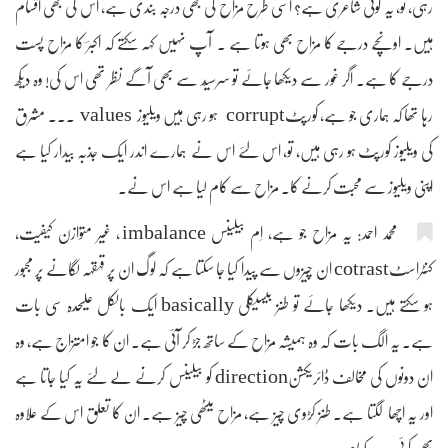
رہی، تو، یہ کوئی شاعری ہے؟ اسی طرح مزاح کی بھی درجہ بندی ہے، اس کی بھی اقسام
ہیں۔ اونچے درجے کا مزاح بھی ہوتا ہے ۔ آپ نہیں کہہ سکتے کہ اکبرؔ کا مزاح پست
درجے کا ہے۔ اگر غور سے دیکھا جائے تو سرسیّد سے بھی آگے نظر تھی اس کی! وہ دیکھ
رہا تھا کہ ہماری جو ہے، کورپٹcorrupt ہو رہی ہیں ویلیوز values ۔۔۔ مشرق
کی ویلیوز کورپٹ ہو رہی ہیں، تو، اس لئے اس نے ہمارے اندر ایک جذبہ بیدار کیا ہے
اپنی ویلیوز سے محبت کرنے کا۔ مزاح سے کام لیا ہے اس نے۔
محمد احمد: یہ مزاح جو ہے، اِم بیلینس imbalance ، غیر متوازن کیفیت،
کنٹراسٹcotrast ان چیزوں سے پیدا کیا جا سکتا ہے کہ لوگ ان پر قہقہہ لگانے پر مجبور
ہو سکتے ہیں۔ دیکھا جائے تو طنز بیسیکلی basically ایک بالکل علیحدہ سی بات
ہے۔ یہ الگ بات کہ وہ ہمیشہ مزاح کے ساتھ جڑ کر آئی ہے۔ ان کا جو امتزاج ہے، وہ
ان دونوں کی مخالف ڈائریکشنdirection کو بیلینس کرنے لے لئے یہ کیا جاتا ہے
اور یہ اچھا لگتا ہے۔ طنز کڑوی چیز ہے، مزاح میٹھی چیز ہے۔ ان کا تعلق اس کے علاوہ