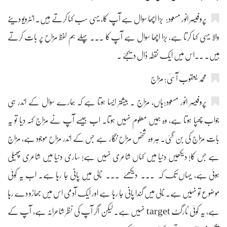
پروفیسر انور مسعود: بڑا اچھا سوال ہے آپ کا، یہی سب کہا کرتے ہیں۔ انٹرویو دینے
والا یہی کہا کرتا ہے، بڑا اچھا سوال ہے آپ کا ۔۔۔ پہلے ہم لفظ مزاح پر بات کرتے
ہیں۔ ۔۔اس میں ایک نقطہ ڈال دیجئے ۔
محمد یعقوب آسیؔ: مزاج
پروفیسر انور مسعود:ہاں، مزاج ۔ بیشتر ایسا ہوتا ہے کہ ہمارے سوال کے اندر ہی
جواب چھپا ہوتا ہے، وہ ہمیں معلوم نہیں ہوتا۔ اب جیسے آپ نے مزاج کہہ دیا تو یہ
بات مزاج کی بن گئی۔ ہر وہ شخص مزاح نگار ہے جس کے اندر مزاح موجود ہے، مزاج
ہے جس کا! دیکھیں دنیا میں کہاں شاعری نہیں ہے! ساری دنیا میں شاعری پھیلی
ہوئی ہے، یہاں تک کہ ۔۔۔ دیکھئے ۔۔۔ نالی میں پانی جا رہا ہے۔ اب یہ کوئی
موضوع تو نہیں ہے۔ نالی میں گندا پانی جا رہا ہے اور ایک آدمی اس میں جھاڑو دے رہا
ہے، یہ کوئی ٹارگٹ target نہیں ہے۔ لیکن اگر آپ کی نظر شاعرانہ ہے، آپ کے