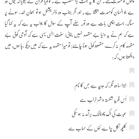
والوں کو مسرت بخشے۔ فن کا یہ بہت بڑا منصب ہے۔ تو گویا قرآن نے بتایا کہ جمال وہ
ہے جو انسان کومسرت بخشتا ہے۔ اور اگر جناب وہ ڈائریکشنل ہو تو سبحان اللہ، سونے پر
سہاگہ، بہت اچھی بات ہے وہ تو۔ سُنئے آپ کے سوال کا جواب یہ ہے کہ یہ کہا گیا
ہے کہ ہم نے یہ دنیا بے مقصد نہیں بنائی! سنّتِ الٰہی یہی ہے کہ آدمی کوئی بے
مقصد کام نہ کرے، مقصود کوئی ہونا چاہئے! تو میرا مقصد یہ ہے کہ میں دیکھ رہا ہوں، میں
دیکھتا ہوں، کہ:
اجڑا سا وہ نگر، کہ ہڑپّہ ہے جس کا نام
اُس قریۂ شکستہ و شہرِ خراب سے
عبرت کی اک چھٹانک برآمد نہ ہو سکی
کلچر نکل پڑا ہے ٹنوں کے حساب سے