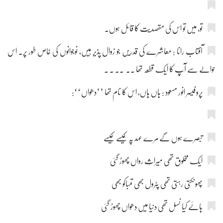
تو، میں تو اس کی مقصدیت کا قائل ہوں۔
آفتاب رانا : معاشرے کی قدریں جو زوال پذیر ہیں، نوجوانوں کی خاص طور پر۔ اس
حوالے سے آپ کا ایک قطعہ تھا ۔۔ ۔۔ ۔ ۔
پروفیسر انور مسعود : ہاں ہاں، اس کا نام تھا ’’دھواں‘‘:
تبصرے ہوں گے مرے عہد پہ کیسے کیسے
ایک مخلوق تھی میراثِ رواں چھوڑ گئی
پھونکتی رہتی تھی پٹرول بھی تمباکو بھی
ہائے کیا نسل تھی دنیا میں دھواں چھوڑ گئی