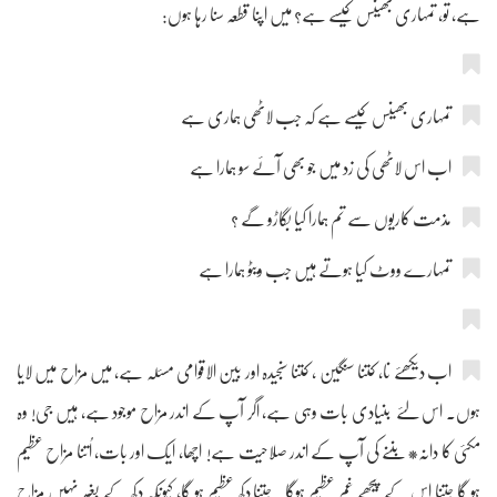
ہے، تو، تمہاری بھینس کیسے ہے؟ میں اپنا قطعہ سنا رہا ہوں:
تمہاری بھینس کیسے ہے کہ جب لاٹھی ہماری ہے
اب اس لاٹھی کی زد میں جو بھی آئے سو ہمارا ہے
مذمت کاریوں سے تم ہمارا کیا بگاڑو گے ؟
تمہارے ووٹ کیا ہوتے ہیں جب ویٹو ہمارا ہے
اب دیکھئے نا، کتنا سنگین ، کتنا سنجیدہ اور بین الاقوامی مسئلہ ہے، میں مزاح میں لایا
ہوں۔ اس لئے بنیادی بات وہی ہے، اگر آپ کے اندر مزاح موجود ہے، ہیں جی! وہ
مکئی کا دانہ* بننے کی آپ کے اندر صلاحیت ہے! اچھا، ایک اور بات، اُتنا مزاح عظیم
ہو گا جتنا اس کے پیچھے غم عظیم ہوگا۔ جتنا دکھ عظیم ہو گا، کیونکہ دکھ کے بغیر نہیں مزاح