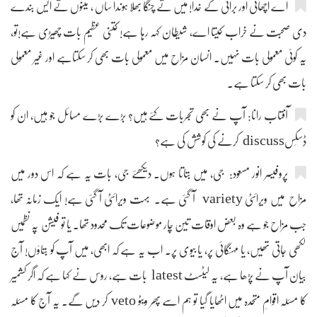
اے اچھائی اور برائی کے خدا! میں تے چنگا بھلا ہوندا ساں ، مینوں تے ایس بندے
دی صحبت نے خراب کیتا اے، شیطان کہہ رہا ہے! کتنی عظیم بات چھیڑی ہے!تو،
یہ کوئی معمولی بات نہیں۔ انسان مزاح میں معمولی بات بھی کر سکتاہے اور غیر معمولی
بات بھی کر سکتا ہے۔
آفتاب رانا: آپ نے بھی تجربات کئے ہیں؟ بڑے بڑے مسائل جو ہیں، ان کو
ڈِسکَسdiscuss کرنے کی کوشش کی ہے؟
پروفیسر انور مسعود: جی، میں بتاتا ہوں۔ دیکھئے جی، بات یہ ہے کہ اس دور میں
مزاح میں ویرائٹی variety آ گئی ہے۔ بہت ویرائٹی آ گئی ہے! ایک زمانہ تھا،
جب مزاح جو ہے وہ بعض اوقات تین چار موضوعات تک محدود تھا۔ یا تو فیشن پہ نظمیں
لکھی جاتی تھیں، یا مہنگائی پر، یا بیوی پر۔ اب یہ ہے کہ ابھی، میں آپ کو بتاؤں! آج
بیان آپ نے پڑھا ہے، یہ لیٹسٹ latest بات ہے، روس نے کہا ہے کہ اگر کشمیر
کا مسئلہ اقوامِ متحدہ میں اٹھایا گیا تو ہم اسے پھر ویٹو veto کر دیں گے۔ یہ آج کا مسئلہ