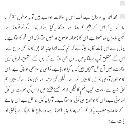
محمد احمد: یہ جو مزاح ہے، اب اسی پر سوالات ہو رہے ہیں تو یہ موضوع ختم کر لیا
جائے۔ یہ کہ اس کے پیچھے غم ہوتا ہے۔ دیکھا یہ گیا ہے کہ بندے کو غم تو ہوتا ہے،
لیکن جو مزاح وہ لکھتا ہے اس کا پہلو اور موضوع وہ نہیں ہوتا جو کہ اس غم کا ہوتا ہے۔
یہاں سے اس بات کا پتہ چلتا ہے کہ غم ایک ایسا جذبہ تھا جس کا ردّ عمل مزاح ہے،
اس کے متعلق آپ فرمانا چاہیں۔ یوں بھی ہوتا ہے کہ جس کے متعلق، فرض کریں
وزارت، ہمیں آج کل تلخیاں ہیں کہ یہ کیا ہو رہا ہے، تو اسی پر طنز بھی ہو جاتی ہے ، اس
کا موضوع تو وہی ہوا جس کا ہمیں غم ہے۔ لیکن کئی مرتبہ ایسا بھی ہوتا ہے کہ ہمیں غم
کوئی شدید ہے، بہت عجیب قسم کا لیکن جو ہم لکھنے بیٹھتے ہیں تو اس کی صورت ہی کوئی
اور ہوتی ہے، اس کا موضوع ہی کوئی اور ہوتا ہے۔ تو کیا یہ کوئی رد عمل ہے اس جذبے
کے خلاف؟ مطلب یہ کہ غم کے بعد جو جذبہ ابھرتا ہے، وہ مزاح کا ابھرتا ہے یا کوئی اور
بات ہے؟