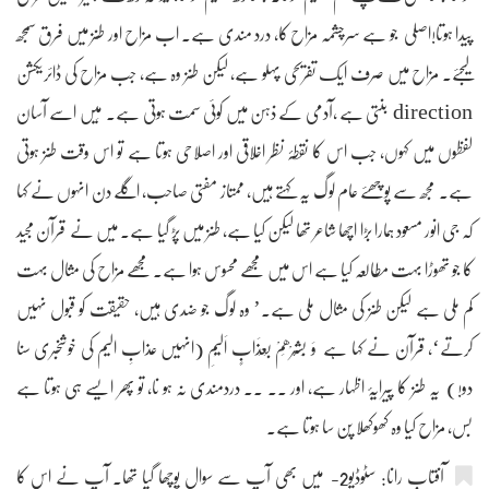
پیدا ہوتا!اصلی جو ہے سرچشمہ مزاح کا، درد مندی ہے۔ اب مزاح اور طنز میں فرق سمجھ
لیجئے۔ مزاح میں صرف ایک تفریحی پہلو ہے، لیکن طنز وہ ہے، جب مزاح کی ڈائریکشن
direction بنتی ہے ،آدمی کے ذہن میں کوئی سمت ہوتی ہے۔ مَیں اسے آسان
لفظوں میں کہوں، جب اس کا نقطۂ نظر اخلاقی اور اصلاحی ہوتا ہے تو اس وقت طنز ہوتی
ہے۔ مجھ سے پوچھئے عام لوگ یہ کہتے ہیں، ممتاز مفتی صاحب، اگلے دن انہوں نے کہا
کہ جی انور مسعود ہمارا بڑا اچھا شاعر تھا لیکن کیا ہے، طنز میں پڑ گیا ہے۔ میں نے قرآن مجید
کا جو تھوڑا بہت مطالعہ کیا ہے اس میں مجھے محسوس ہوا ہے۔ مجھے مزاح کی مثال بہت
کم ملی ہے لیکن طنز کی مثال ملی ہے۔’ وہ لوگ جو ضدی ہیں، حقیقت کو قبول نہیں
کرتے‘، قرآن نے کہا ہے وَ بَشّرْھِمْ بِعَذَابٍ اَلِیْمِ (انہیں عذابِ الیم کی خوشخبری سنا
دو!) یہ طنز کا پیرایۂ اظہار ہے، اور ۔۔ ۔۔ دردمندی نہ ہو نا، تو پھر ایسے ہی ہوتا ہے
بس، مزاح کیا وہ کھوکھلا پن سا ہوتا ہے۔
آفتاب رانا: سٹوڈیو2- میں بھی آپ سے سوال پوچھا گیا تھا۔ آپ نے اس کا