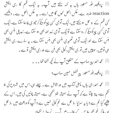
پروفیسر انور مسعود: ہاں یہ کہہ سکتے ہیں آپ۔ یہ ایک قسم کا ری ایکشن
reaction ضرور ہے، عکس العمل کہوں گا میں اسے۔ یہ عکس العمل ہے۔ دیکھئے،
کئی قسم کے ردِ عمل ہو سکتے ہیں، ایک آدمی کسی چیز کو دیکھ کر تیوری چڑھا سکتا ہے، ایک
آدمی کسی چیز کو دیکھ کر رو سکتا ہے تو ایک آدمی زہر خند بھی ہو سکتا ہے، زہریلی ہنسی بھی
ہنس سکتا ہے اور ایک آدمی تعمیری ہنسی بھی ہنس سکتا ہے۔ یہ سارے ری ایکشن
ہی تو ہیں، سوچیں ہیں تو ری ایکشن، کوئی بھی فن ہے وہ ری ایکشن تو ہے۔
محمد احمد: پیر صاحب کے متعلق آپ نے کچھ لکھا تھا ۔۔ ۔
پروفیسر انور مسعود: پیر فضل حسین صاحب؟
محمد احمد: جی ہاں، پہلی کتاب میں وہ شامل ہے۔ پہلے ہی، اس میں شروع کی جو
نظم ہے، پتہ چلتا ہے کہ آپ نے ہمیشہ طنز لکھی ہے، ہمیشہ چوٹیں کی ہیں، اس کے
پیچھے کیا غم ہے؟ یا یہ سراپا ردّ عمل ہے غم کوئی نہیں ہے؟ آپ کو وراثت میں ردِّ عمل
ہی ملا کہ غم بھی ملا جس کے جواب میں آپ نے مزاح لکھا؟