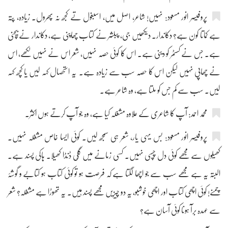
پروفیسر انور مسعود: نہیں! شاعر، اصل میں، اسبغول تے کجھ نہ پھرول۔ زیادہ، پتہ
ہے کماتا کون ہے؟ دکاندار۔ دیکھیں جی، پبلشر نے کتاب چھاپنی ہے، دکاندار نے بیچنی
ہے۔ جس نے کسٹمر کو دینی ہے۔ اس کا کوئی حصہ نہیں، شعر اس نے نہیں لکھے، اس
نے چھاپی نہیں لیکن اس کا حصہ سب سے زیادہ ہے۔ یہ استحصال کہہ لیں یا کچھ کہہ
لیں۔ سب سے کم جس کو ملتا ہے، وہ شاعر ہے۔
محمد احمد: آپ کا شاعری کے علاوہ مشغلہ کیا ہے، وہ جو آپ کرتے ہوں اکثر۔
پروفیسر انور مسعود: بس یہی یار، شعر ہی سمجھ لیں۔ کوئی ایسا خاص مشغلہ نہیں۔
کھیلوں سے مجھے کوئی دل چسپی نہیں۔ کسی زمانے میں گُلّی ڈنڈا کھیلا۔ ہاکی پسند ہے۔
البتہ یہ ہے مجھے سب سے جو اچھا لگتا ہے کہ فرصت ہو تو کوئی کتاب ہو کتابے و گوشۂ
چمنے! کوئی اچھی کتاب اور اچھی خوشبو، یہ دو چیزیں مجھے پسند ہیں۔ یہ تھوڑا ہے مشغلہ؟ شعر
سے عہدہ برآ ہونا کوئی آسان ہے؟