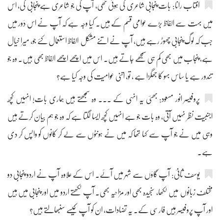
آفتاب رانا: بات پنجابی شاعری کی ہوئی تھی، آپ کی جو شاعری ہے پنجابی کی، اس
میں بہت سے الفاظ بڑے عوامی قسم کے ہیں۔ کیا وجہ ہے کہ آپ نے اس دَور میں
جب کہ لوگ پنجابی چھوڑ رہے ہیں، آپ نے اتنے مشکل الفاظ استعمال کئے جو، میرا خیال
ہے، پنجاب میں بھی کم ہی سمجھے جاتے ہیں۔ اس میں اچھے اچھے الفاظ بھی ہیں۔ وہ جو
تندور ہے یا ساس بہو کا جھگڑا ہے ، تو، اتنی عوامیّت کی وجہ کیا ہے؟
پروفیسر انور مسعود: بھئی یہ انہی کے ۔۔۔ وہ سمجھتے ہیں ہماری بات! انہیں کچھ
اجنبیّت نظر نہیں آتی، وہ بات جو ہے انہیں کچھ ایسا لگتا ہے کہ وہ جو ہم بیان کرتے ہیں
وہی میں نے جو آپ سے کہا تھا کہ میں نے ہونٹوں سے لے کر کانوں کو واپس کر دی
ہے۔
یوسف ثانیؔ: آپ گاؤں سے شہر میں آئے۔ اس کے علاوہ آپ نے اردو پنجابی دو
مختلف زبانوں میں لکھا، سنجیدہ بھی اور مزاحیہ بھی۔ آپ لکھتے اردو میں اور پنجابی میں ہیں
اور آپ پروفیسر ہیں فارسی کے۔ یہ تضادات، ان کو آپ کیسے سنبھالتے ہیں؟