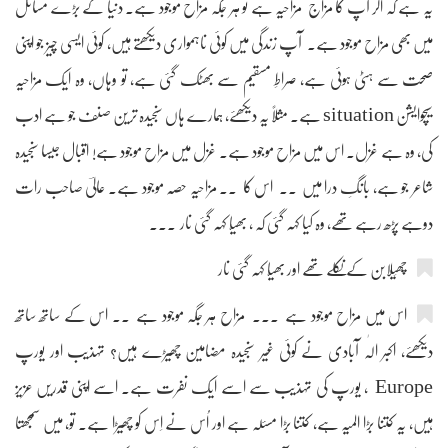
یہ ہے کہ اگر آپ کا مزاج مزاحیہ ہے تو ہر جگہ مزاح موجود ہے۔ دنیا کے بڑے مسائل
میں بھی مزاح موجود ہے۔ آپ زندگی میں کوئی ناہمواری دیکھتے ہیں، کوئی ایسی چیز جو اپنی
صحت سے ہٹی ہوئی ہے، صراطِ مسقیم سے بھٹک گئی ہے، تو وہاں، وہ ایک مزاحیہ
سیچوایشن situation ہے۔ مثلاً یہ دیکھئے، ہمارے ہاں سنجیدہ ترین صنف جو ہے ادب
کی، وہ ہے غزل۔ اس میں مزاح موجود ہے۔ غزل میں مزاح موجود ہے! اقبال جیسا سنجیدہ
شاعر جو ہے، بانگِ درا میں ۔۔ اس کا ۔۔ مزاحیہ حصہ موجود ہے۔ عالیؔ صاحب رات
دوہے پڑھ رہے تھے، وہ کیا کہہ گئی کہ ، بھیّا کہہ گئی نار ۔۔۔
چھَیلابن کے نکلے تھے اور بھیّا کہہ گئی نار
اس میں مزاح موجود ہے ۔۔۔ مزاح ہر جگہ موجود ہے ۔۔ اس کے ساتھ ساتھ
دیکھئے، اکبر الٰہ آبادی نے کوئی غیر سنجیدہ مضامین چھیڑے ہیں؟ تہذیب اور یورپ
Europe ، یورپ کی تہذیب سے اسے ایک نفرت ہے۔ اسے اپنی قدریں عزیز
ہیں، یہ کتنا بڑا المیہ ہے، کتنا بڑا مسئلہ ہے اور اُس نے اِس کو چھیڑا ہے۔ تو، میں سمجھتا