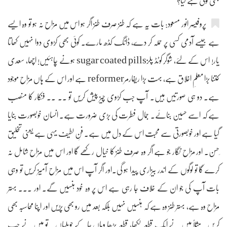
بھی کوئی ہے کیا؟
پروفیسر انور مسعود: بات یہ ہے کہ طنز صرف طنز اگر ہو اس میں مزاح نہ ہو تو وہ ایسے
ہے جیسے آدمی کسی پر حملہ کر دے، ڈانگ کڈھ مارے۔ کوئی بھی کڑوی دوا نہیں کھاتا
یار! اس کے لئے، شوگر کوٹڈ پلزsugar coated pills ہونے چاہئیں! اچھا، سعدی
کتنا بڑا معلمِ اخلاق ہے، بہت بڑا ریفارمرreformer ہے اور اس کے ہاں مزاح موجود
ہے۔ دو ہی صورتیں ہیں۔ آپ جب کڑوی چیز پیش کریں تو ۔۔ ۔۔ فنکار کا منصب
ہے کہ اسے حسین بنائے۔ جمال فطرت کی بڑی ضرورت ہے۔ انسان خوبصورت بنایا
گیا ہے اور خوبصورتی سے محبت اس کے دل میں ہے۔ فنِ لطیف یہی ہے یعنی تخلیق
ِحسن۔ اور مزاح نگار جو ہے اگر وہ صرف طنز کا خیال رکھے گا اور اس میں مزاح شامل نہ
کرے گا تو لوگوں کے اندر بیزاری پیدا ہو گی۔اور اگر آپ اس میں مزاح آمیز کریں تو وہی
بات آپ کی جو ان کے خلاف جا رہی ہے اس پر وہ خود ہنسیں گے۔ اور ۔۔۔ بہتر
مزاح وہ ہے، بہتر طنز وہ ہے کہ ہنسیں نہیں بلکہ بعد میں رو بھی پڑیں اور اپنا محاسبہ بھی
کریں۔ مثلاً میں نے ایک قطعہ لکھا، قطعہ پڑھا وہاں جا کے حویلیاں ۔ تو میں نے جب