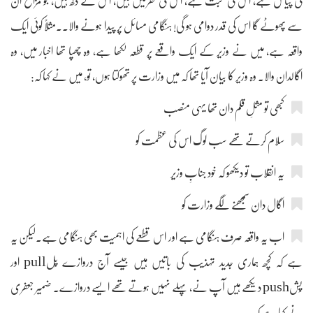
کی پیاس ہے، اس کی محبت ہے، اس کی نفرتیں ہیں، اس کے دُکھ ہیں، جو مزاح ان
سے پھوٹے گا اس کی قدر دوامی ہو گی! ہنگامی مسائل پر پیدا ہونے والا۔۔مثلاً کوئی ایک
واقعہ ہے، میں نے وزیر کے ایک واقعے پر قطعہ لکھا ہے، وہ چھپا تھا اخبار میں، وہ
اگالدان والا۔ وہ وزیر کا بیان آیا تھا کہ میں وزارت پر تھوکتا ہوں، تو، میں نے کہا کہ:
کبھی تو مثلِ قلم دان تھا یہی منصب
سلام کرتے تھے سب لوگ اس کی عظمت کو
یہ انقلاب تو دیکھو کہ خود جنابِ وزیر
اگال دان سمجھنے لگے وزارت کو
اب یہ واقعہ صرف ہنگامی ہے اور اس قطعے کی اہمیت بھی ہنگامی ہے۔لیکن یہ
ہے کہ کچھ ہماری جدید تہذیب کی باتیں ہیں جیسے آج دروازے پُلpull اور
پُشpush دیکھے ہیں آپ نے، پہلے نہیں ہوتے تھے ایسے دروازے۔ ضمیر جعفری
نے کہا ہے کہ: