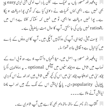
پروفیسر انور مسعود: ہاں، یہ ٹھیک ہے، لیکن یار! اب آدمی اتنی ایزیeasy چیز
بھی نہیں ہے۔ ابھی کہاں نفسیات نے دعویٰ کیا ہے کہ آدمی پورا دریافت ہو چکا
ہے۔ پورا نہیں دریافت ہوا ابھی، تو میں نہیں کہہ سکتا کہ کتنا ہے؟ اس میں
ریشوratio نہیں بیان کی جا سکتی۔ آپ کا سوال بہت ریاضیاتی ہے۔
یوسف ثانیؔ: اچھا جی، آپ کی دو کتابیں آ چکی ہیں۔ آپ کا ان دونوں کے بارے
میں کیا خیال ہے؟ تقابلی جائزہ تھوڑا سا۔
پروفیسر انور مسعود: یہ، اصل میں، میلا اکھیاں دا کتاب جو ہے، وہ تو بی اے کے
نصاب میں شامل ہے دو یونیورسٹیوں میں آپشنل optional ۔ یہ بہاؤالدین ذکریا
یونیورسٹی میں اور پنجاب یونیورسٹی میں اس کی کچھ نظمیں شامل ہیں اور اللہ نے اس کو بڑی
پاپولیرٹی popularity دی۔ پانچ ایڈیشن اس کے لگ گئے ہیں اور اب چھٹا
ایڈیشن آنے والا ہے۔۔۔۔
آفتاب رانا: نام کے ساتھ ساتھ دام بھی کما رہے ہیں آپ شاعری سے۔