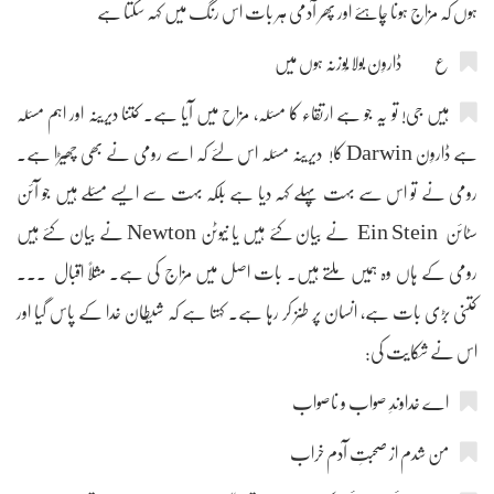
ہوں کہ مزاج ہونا چاہئے اور پھر آدمی ہر بات اس رنگ میں کہہ سکتا ہے
ع ڈاروِن بولا بُوزنہ ہوں میں
ہیں جی! تو یہ جو ہے ارتقاء کا مسئلہ، مزاح میں آیا ہے۔ کتنا دیرینہ اور اہم مسئلہ
ہے ڈاروِن Darwin کا! دیرینہ مسئلہ اس لئے کہ اسے رومی نے بھی چھیڑا ہے۔
رومی نے تو اس سے بہت پہلے کہہ دیا ہے بلکہ بہت سے ایسے مسئلے ہیں جو آئن
سٹائن Ein Stein نے بیان کئے ہیں یا نیوٹن Newton نے بیان کئے ہیں
رومی کے ہاں وہ ہمیں ملتے ہیں۔ بات اصل میں مزاج کی ہے۔ مثلاً اقبال ۔۔۔
کتنی بڑی بات ہے، انسان پر طنز کر رہا ہے۔ کہتا ہے کہ شیطان خدا کے پاس گیا اور
اس نے شکایت کی:
اے خداوندِ صواب و ناصواب
من شدم از صحبتِ آدم خراب