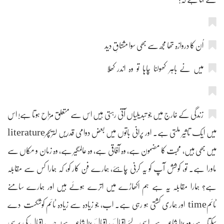
اُن کا دروازہ تھا مُجھ سے بھی سوا مشتاقِ دید
میں نے باہر کھولنا چاہا تو وہ اندر کھُلا
زندگی کے خارج میں جو تبدیلیاں آتی رہتی ہیں اس سے متعلق مزاح ہوتا ہے! اس
میں ایک تاثیر ملتی ہے۔ اور پرانی باتوں میں بعض دوامی قدریں لٹریچرliterature
میں بھی ہیں، محبت کا مضمون ہے، وہ آفاقی ہے، وہ عالمگیر ہے، وہ زمان و مکاں سے
ماورا ہے۔ تو، کوشش آپ کو یہ کرنی چاہئے، ہمارے فن کار کو، کہ ہمارا کس سے مقابلہ
ہے؟ ہمارا مقابلہ یہ ہے ہم اکھاڑے میں اترے ہوئے ہیں اور ہمارے سامنے
ٹائمtime اور ہماری کشتی ہو رہی ہے۔ اب، جو زیادہ سے زیادہ ٹائم کوشکست دے
سکتا ہے، وہ بڑا شاعر ہے۔اسی لئے اقبالؔ ، اقبالؔ بڑا شاعر ہے! جب اقبال کی برسی