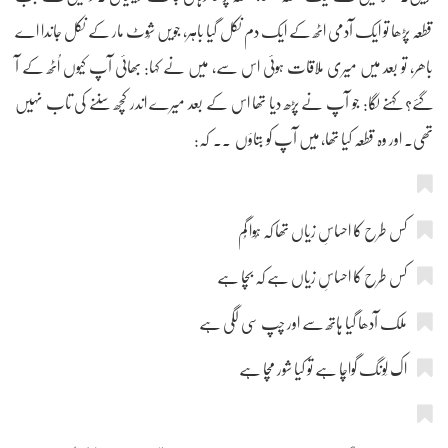
قطعہ پڑھا تو ایک آدمی اٹھ کے ایک دم نکل گیا باہر، جویں شُوٹ مار کے نکل جاندا اے
باھر، تو بعد میں میری ملاقات ہوئی اس سے، میں نے کہا: بھائی آپ کیوں اُٹھ کے آ
گئے؟ کہنے لگا: جو آپ نے پڑھ دیا تھا اس کے بعد میرے اندر کچھ سننے کی تاب نہیں
تھی۔ اور وہ قطعہ کیا تھا، میں آپ کو بتاؤں ۔۔ کہ:
کس طرح کا احساسِ زیاں تھا کہ ہُوا گُم
کس طرح کا احساسِ زیاں ہے کہ بچا ہے
ملک آدھا گیا ہاتھ سے اور چپ سی لگی ہے
اک لَونگ گواچا ہے تو کیا شور مچا ہے