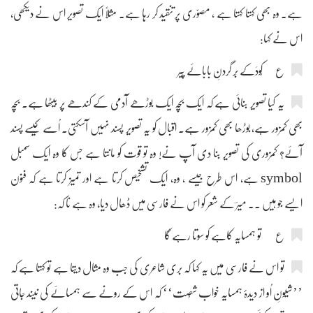
ہے۔ وہ بھی کہتا کہتا ہے ، مصوّری پر تنقید کر رہا ہے۔ مثلاً ایک تصویر اس نے دیکھی،
اس نے کہا:
ع کُودَکے بَر گردنِ بابائے پِیر
یہ کیا تصویر بنائی ہے کہ ایک بچہ ایک بوڑھے آدمی کے کندھے پر بیٹھا ہے۔ بچہ
بھی کمزور ہے، بوڑھا بھی کمزور ہے۔ اقبال کو یہ تصویر پسند نہیں آسکتی۔ اُسے کیسے پسند
آئے؟ کمزوری کی تصویر بنا دی آپ نے! وہ تو قوت کو مانتا ہے جس کا وہ ایک سمبل
symbol ہے، اس طرح جیسے ، وہ، ایک تشخیص کرتا ہے اور تمیز کرتا ہے کہ فنون
ایسے جو ہیں ۔۔ میرؔ کے شعر کو اس نے فارسی میں ڈھال دیا، وہ ہے نا کہ:
ع تو ہمسایہ کاہے کو سوتا رہے گا
تو اس نے فارسی میں یہ کہا کہ بری شاعری کی جب وہ مثال دیتا ہے تو کہتا ہے کہ
’’شیونِ اُو از دیدۂ ہمسایہ خواب شُصت‘‘ کہ اس کے رونے سے ہمسائے کی نیند جاتی