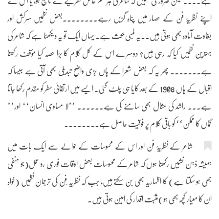
ہے۔۔۔۔ لیکن ضروری نہیں کہ شاعر کی ہر نظم خاص نظریے کے تابع ہو، یا اس کے
اپنے نظریۂ فن کے حصار میں پناہ گزیں رہے۔۔۔۔۔۔۔۔بعض نظمیں سرکش اور
بغاوت آمادہ بھی ہوتی ہیں۔۔یہ لمبی بحث ہے۔ یہاں ایک تو یہ دیکھنا ہے کہ شاعر کی
بہترین نظمیں کیا کہ رہی ہیں؟ دوسرے اس کے کل کلام کا بڑا حصہ کیا مؤقف رکھتا
ہے۔۔۔۔۔۔۔ پھر یہ کہ بعض شعرا کے ہاں بڑی واضح تبدیلی بھی آتی ہے جیسا کہ
اقبال کے ہاں 1908 کے بعد کایا ہی پلٹ گئی۔ ایسے میں ارتقائی سفر کو مقدم رکھا جاتا
ہے۔۔۔ راشد کی مثال بھی سامنے کی ہے۔۔۔۔۔۔ ’’لا مساوی انسان‘‘ اور’’
گماں کا ممکن‘‘ کو باقی کلام پر فوقیت حاصل ہے۔۔۔۔۔۔۔۔
شاعر کے نظریۂ فن اور اس کے محسوسات کے حوالے سے ایک بات میں
ہمیشہ ذہن نشیں رکھتا ہوں کہ شاعر کے محسوسات بعض اوقات فوری رد عمل(جو منفی
بھی ہو سکتا ہے) کا اظہاریہ بھی بن سکتے ہیں، جب کہ نظریہ ٔفن کی ترجمان نظمیں (خواہ
ان کا معیار کچھ بھی ہو)مثبت اقدار کی امین ہوتی ہیں۔