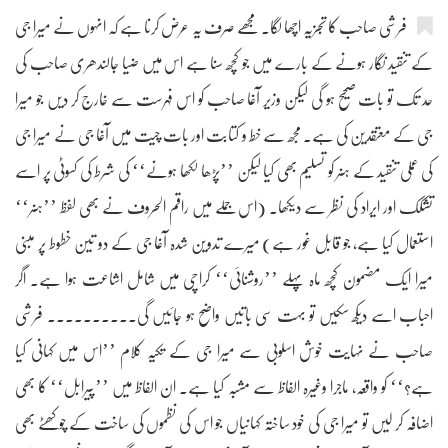
فرشی صاحب کا تجزیہ اچھا لگا۔ مجھے صرف یہ عرض کرنا ہے کہ انہوں نے میرا جی
کے تنقید نگار ہونے کے بارے میں جو کچھ سنا ہے اس میں ضیا جالندھری صاحب کی
حد تک تو بات صحیح ہو گی لیکن وزیر آغا صاحب کو اس فہرست سے خارج کر دیں جو میرا
جی کے معتقدین کی ہے۔ مجھ سے خط و کتابت اور بات چیت میں آغا جی نے میرا جی
کی عملی تنقید کے ہنر کو تسلیم بھی کیا لیکن ’’پڑھا لکھا ہونے‘‘ کی شرط کی کسوٹی پر اسے
تشکک اور ایراد کی نظر سے دیکھا۔ (اس جملے میں راقم الحروف نے بھی لفظ ’’ہنر‘‘
استعمال کیا ہے، جو قابل غور ہے) میرے تدوین شدہ آغا جی کے دو تین خطوط پر مبنی
میرا ایک مضمون کچھ ماہ پہلے ’’روشنائی‘‘ کراچی میں شامل اشاعت ہوا ہے۔ اگر
احباب اسے دیکھ سکیں تو بہت سی باتیں واضح ہو جائیں گی۔۔۔۔۔۔۔۔۔۔ فرشی
صاحب نے نہایت خوش اسلوبی سے میرا جی کے تکیہ کلام ’’اس میں کہانی کیا
ہے؟‘‘ کو واقعہ، ماجرا وغیرہ الفاظ سے مشبہ کیا ہے۔ ان الفاظ میں ’’پیرابل‘‘ کا بھی
اضافہ کر لیں تو میرا جی کی خود ساختہ کہانیاں جو اس کی نظموں کی ساخت کے چوکھٹے بھی