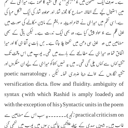
ہے۔ صرف ایک مضمون میں جو ’’زنجیر‘‘ پر عملی تنقید کا نمونہ ہے، میرا جی نے نظم
مین استعمال کیے گئے الفاظ، مصارع کا مجوزہ شمار اور موجودہ شمار کی ایک شکل مہیا کی
ہے، اسی نظم میں میرا جی نے شاعر اور پیلہ ء ریشم کے مابین مکالمے کی صورت میں
اپنی قلم سے جو مواد پیش کیا ہے، وہ بھی ایک ندرت ہے۔ لیکن باقی کے سبھی
مضامین میں وہ اپنی ہی دھن میں لکھتا چلا جاتا ہے۔ جس بات پر آغا جی کا اور میرا
اتفاق تھا وہ میرا جی کے مطالعے کے بارے میں تھی۔ یورپ میں اس وقت تک
تنقید کہاں سے کہاں چلی گئی تھی۔ میں یہ نہیں کہتا کو میرا جی کے لیے ان مفکروں اور
تنقید نگاروں کے حوالے دینا ضروری تھا۔ لیکن poetic narratology ,
versification dicta, flow and fluidity, ambiguity of
syntax (with which Rashid is amply loaded) and
Syntactic units in the poem (with the exception of his
practical criticism on زنجیر)۔۔۔۔۔۔۔یہ سب اس کے مضامین سے
غائب ہیں۔ بیسویں صدی کے پہلے پینتیس چالیس برسوں میں یورپ میں لکھی گئی