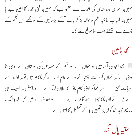
نہیں، احساسِ دردمندی کی شدت سے معمور ہے کہ نہیں، فنی اقدار کا امین ہے یا
نہیں۔ اربابِ حاشیہ نظم کو حوالہ بنا کر بات آگے بڑھائیں گے تو مجھے اس نظم کے
ذریعے سے سیکھنے بہت سا موقع ملے گا۔
محمد یامین
مجید امجد کی آواز میں جو اٹھان ہے اور نظم کے مصرعوں کی جو شان ہے، وہی بتا
دیتی ہے کہ انسان کو راحت پہنچانے والے تمام ادارے اگر ناکام ہیں تو یہ ادارہ جسے
ادبیات کہیں۔ ۔ سر اٹھا کر اپنی کام یابی کا اعلان کرتا ہے۔ ۔ دراصل یہ ادیب ہی
ہے جس نے ان ناکامیوں سے کام لیا ہے۔ ۔۔۔ اور معاشرے میں عمل خیر (ایک
بار پھر مجید امجد کو خراج تحسین)کے تسلسل کا امین ہے۔
ستیہ پال آنند