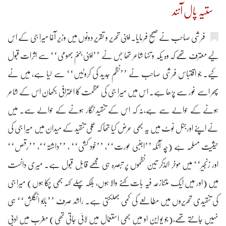
ستیہ پال آنند
فرشی صاحب نے صحیح فرمایا۔ اپنی تحریر و تقریر دونوں میں وزیر آغا میرا جی کے اس
لیے معترف تھے کہ وہ یکہ و تنہا شاعر تھا جس نے ’’اپنی جنم بھومی‘‘ سے اثرات قبول
کیے۔ جو اقتباس فرشی صاحب نے ’’نظم جدید کی کروٹیں‘‘ سے لیا ہے، میں نے
پھر اسے غور سے پڑھا ہے۔ اس میں میرا جی کی عظمت کا اعترافی بکھان اس کے شاعر
ہونے کے حوالے سے ہے،نہ کہ اس کے تنقید نگار ہونے کے حوالے سے۔ میں
نے اپنے اورجنل نوٹ میں یہ بھی عرض کیا تھا کہ عملی تنقید کے میدان میں میرا جی کی
حیثیت مسلمہ ہے (چہ آنکہ’’اجنبی عورت‘‘، ’’خود کشی‘‘ ، ’’داشتہ‘‘، ’’رقص‘‘
اور زنجیر‘‘ میں موخر الذکر تین نظموں پر تبصرہ ہی مجھے قابل قبول ہے۔ میری دانست
میں (اور میں ایک متنازعہ فیہ بات کہنے والا ہوں، بلکہ پہلے کہہ بھی چکا ہوں) میرا جی
کی تنقیدی تحریروں میں مطالعے کی کمی جھلکتی ہے۔ راشد صرف ’’بابو انگلش‘‘ ہی
نہیں جانتے تھے،(جو یو این او میں بھی استعمال میں لائی جاتی تھی) مغرب میں ادبی