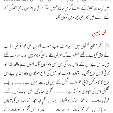
میں زیادہ دیر کمپیوٹر کے سامنے کرسی پر بیٹھ نہیں سکتا، معافی چاہتا ہوں۔ مجید امجد کی نظم
کے بارے میں پھر کبھی کچھ عرض کروں گا۔
محمد یامین
نظم ’’ان لفظوں میں‘‘ پر بہت خوب صورت اظہاریہ علی محمد فرشی صاحب
نے پیش کیا ہے۔ مجھے معلوم ہے کہ تعریفی جملے نہ ان کو پسند ہیں اور نہ مناسب لگتے
ہیں۔ اس لیے ان کے ذہنِ رسا کی بس یہی داد دوں گا کہ انہوں نے واقعہ،ماجرا اور
کہانی کو جس طرح تشبیہ، استعارہ، علامت اور سمبل کی طرح اصطلاحی وجود عطا کیا ہے اس
طرح کا کام کسی کتابی علم والے شخص کے بس کی بات نہیں ہے۔ ۔۔۔ یہ ایک
تخلیقی ذہن کی ایجاد ہی ہو سکتا ہے۔ ۔۔۔۔۔ نظم پر مزید باتیں بھی احباب کریں گے۔
فرشی صاحب نے لکھا ہے کہ ’ دیکھنا یہ ہے کہ یہ نظم مجید امجد کے نظریہ فن کی ترجمان
ہے یا کہ ان کے محسوسات سے عبارت۔۔۔۔۔پھر وہ اس نظم کو محسوسات کے