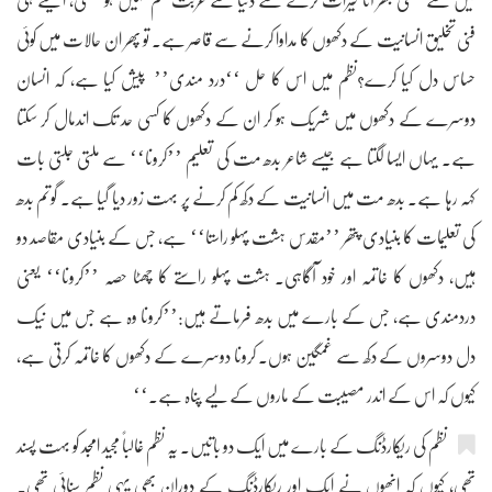
میں سے مٹھی بھر آٹا خیرات کرنے سے دنیا سے غربت ختم نہیں ہو سکتی، ایسے ہی
فنی تخلیق انسانیت کے دکھوں کا مداوا کرنے سے قاصر ہے۔ تو پھر ان حالات میں کوئی
حساس دل کیا کرے؟نظم میں اس کا حل ‘‘درد مندی’’ پیش کیا ہے، کہ انسان
دوسرے کے دکھوں میں شریک ہو کر ان کے دکھوں کا کسی حد تک اندمال کر سکتا
ہے۔ یہاں ایسا لگتا ہے جیسے شاعر بدھ مت کی تعلیم ’’کرونا‘‘ سے ملتی جلتی بات
کہہ رہا ہے۔ بدھ مت میں انسانیت کے دکھ کم کرنے پر بہت زور دیا گیا ہے۔ گوتم بدھ
کی تعلیمات کا بنیادی پتھر ’’مقدس ہشت پہلو راستا‘‘ ہے، جس کے بنیادی مقاصد دو
ہیں، دکھوں کا خاتمہ اور خود آگاہی۔ ہشت پہلو راستے کا چھٹا حصہ ’’کرونا‘‘ یعنی
دردمندی ہے، جس کے بارے میں بدھ فرماتے ہیں:’’کرونا وہ ہے جس میں نیک
دل دوسروں کے دکھ سے غمگین ہوں۔ کرونا دوسرے کے دکھوں کا خاتمہ کرتی ہے،
کیوں کہ اس کے اندر مصیبت کے ماروں کے لیے پناہ ہے۔‘‘
نظم کی ریکارڈنگ کے بارے میں ایک دو باتیں۔ یہ نظم غالباً مجید امجد کو بہت پسند
تھی، کیوں کہ انھوں نے ایک اور ریکارڈنگ کے دوران بھی یہی نظم سنائی تھی۔