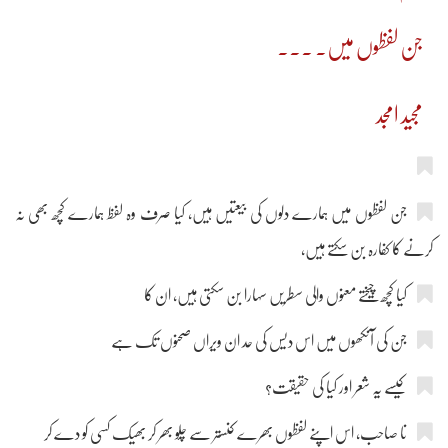
جن لفظوں میں۔ ۔۔۔
مجید امجد
جن لفظوں میں ہمارے دلوں کی بیعتیں ہیں، کیا صرف وہ لفظ ہمارے کچھ بھی نہ
کرنے کا کفارہ بن سکتے ہیں،
کیا کچھ چیختے معنوں والی سطریں سہارا بن سکتی ہیں، ان کا
جن کی آنکھوں میں اس دیس کی حد ان ویراں صحنوں تک ہے
کیسے یہ شعر اور کیا کی حقیقت؟
نا صاحب، اس اپنے لفظوں بھرے کنستر سے چلّو بھر کر بھیک کسی کو دے کر