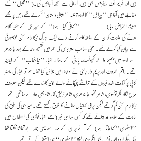
ہیں اور فریم آف ریفرینس بھی ہیں، آسانی سے سمجھ آ جائیں گی۔( ’’فیبل‘‘ کے
مقابلے میں آغا جی ’’پیرابل‘‘ کا اردو ترجمہ ’’مثالی داستان‘‘ کرتے تھے، جس پر مجھے
ہمیشہ اعتراض رہا)۔۔۔۔۔۔۔۔۔ ’’ کہانی کیا ہے؟‘‘ کے میرا جی کے تکیہ کلام
ہونے کی عادت کو ان کے ساتھ کام کرنے والے ایک بزرگ ٹیکا رام سخن خوبصورتی
سے بیان کیا کرتے تھے۔ سخن صاحب ستر برس کی عمر میں تقسیم ہند کے بعد جالندھر
سے اردو میں چھپنے والے کمیونسٹ پارٹی کے روزانہ اخبار ’’نیا پنجاب‘‘ کے ایڈیٹر
تھے۔ راقم الحروف اور پریم وار برٹنی نے ۱۹۵۲ میں جوائن کیا تھا۔ ہم تو اخبار کی ماسٹر
کاپی پر کتابت شدہ خبروں کے تراشے چپکانے والے جونیر کارندے تھے لیکن معروف
مزاح نگار فکر تونسوی، شاعر مخمور جالندھری، شاعر نریش کمار شاد بھی ہمارے ساتھی تھے۔
ٹیکا رام سخن کم گو تھے لیکن پرانی کہانیاں سنانے کا شوق رکھتے تھے۔ میرا جی کی جلق کی
عادت کے علاوہ وہ بتاتے تھے کہ کسی سیاسی خبر (جسے اخبار نویسی کی اصطلاح میں
’’اسٹوری‘‘ کہا جاتا ہے) کے آنے پر ان کے منہ سے یہی جملہ بے تحاشا نکلتا تھا
جبکہ دیگر اردو اخبار نویس بھی انگریزی لفظ ’’اسٹوری‘‘ ہی استعمال کرتے تھے۔۔ ۔۔۔