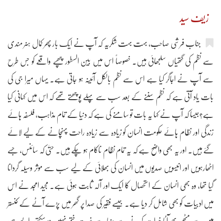
زیف سید
جناب فرشی صاحب، بہت بہت شکریہ کہ آپ نے ایک بار پھر کمال ہنر مندی
سے نظم کی گتھیاں سلجھائی ہیں۔ خصوصاً اس میں بین السطور چھپے واقعے کو جس طرح
سے آپ نے اجاگر کیا ہے اس سے نظم بالکل آئینہ ہو جاتی ہے۔ یہاں میرا جی کی
بات یاد آتی ہے کہ نظم سننے کے بعد سب سے پہلے پوچھتے تھے کہ اس میں کہانی کیا
ہے؟جیسا کہ آپ نے کہا یہ بات تو سامنے کی ہے کہ دنیا کے تمام مذاہب، فلسفہ ہائے
زندگی اور نظام ہائے حکومت انسان کو زیادہ سے زیادہ راحت پہنچانے کے لیے لائے
گئے ہیں۔ اور یہ بھی واضح ہے کہ یہ تمام نظام ناکام ہو چکے ہیں۔ حتیٰ کہ سائنس، جسے
اٹھارہویں اور انیسویں صدیوں میں انسان کی بھلائی کے لیے سب سے موثر وسیلہ گردانا
گیا تھا، وہ بھی انسان کے استحصال کا ایک اور آلہ ثابت ہوئی ہے۔ مجید امجد نے اس
میں ادبیات کو بھی شامل کر دیا ہے۔ جیسے فقیر کی صدا پر گھر میں پڑے آٹے کے کنستر