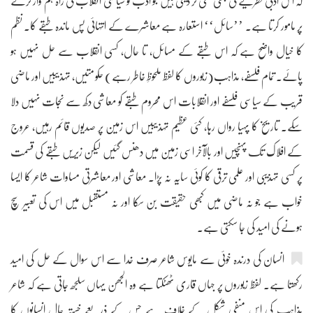
کہ اس ادبی نظریے کی بھی نفی کر دیتی ہیں جو ادب کو سیاسی انقلاب کی راہ ہم وار کرنے
پر مامور کرتا ہے۔ ’’سائل‘‘ استعارہ ہے معاشرے کے انتہائی پس ماندہ طبقے کا۔ نظم
کا خیال واضح ہے کہ اس طبقے کے مسائل، تا حال، کسی انقلاب سے حل نہیں ہو
پائے۔ تمام فلسفے، مذاہب(زبوروں کا لفظ ملحوظِ خاطر رہے) حکومتیں، تہذیبیں اور ماضی
قریب کے سیاسی فلسفے اور انقلابات اس محروم طبقے کو معاشی دکھ سے نجات نہیں دلا
سکے۔ تاریخ کا پہیا رواں رہا، کئی عظیم تہذیبیں اس زمین پر صدیوں قائم رہیں، عروج
کے افلاک تک پہنچیں اور بالآخر اسی زمین میں دھنس گئیں لیکن زیریں طبقے کی قسمت
پر کسی تہذیبی اور علمی ترقی کا کوئی سایہ نہ پڑا۔ معاشی اور معاشرتی مساوات شاعر کا ایسا
خواب ہے جو نہ ماضی میں کبھی حقیقت بن سکا اور نہ مستقبل میں اس کی تعبیر سچ
ہونے کی امید کی جا سکتی ہے۔
انسان کی درندہ خوئی سے مایوس شاعر صرف خدا سے اس سوال کے حل کی امید
رکھتا ہے۔ لفظ زبوروں پر جہاں قاری ٹھٹکتا ہے وہ الجھن یہاں سلجھ جاتی ہے کہ شاعر
مذاہب کی اس منفی شکل کے خلاف ہے جس کے ذریعے خستہ حال انسانوں کا