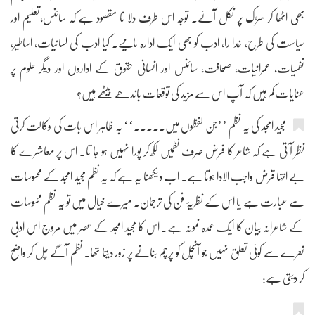
بھی اٹھا کر سڑک پر نکل آئے۔ توجہ اس طرف دلا نا مقصود ہے کہ سائنس،تعلیم اور
سیاست کی طرح، خدا را، ادب کو بھی ایک ادارہ مانیے۔ کیا ادب کی لسانیات، اساطیر،
نفسیات، عمرانیات، صحافت، سائنس اور انسانی حقوق کے اداروں اور دیگر علوم پر
عنایات کم ہیں کہ آپ اس سے مزید کی توقعات باندھے بیٹھے ہیں؟
مجید امجد کی یہ نظم ’’جن لفظوں میں۔۔۔۔۔‘‘ بہ ظاہر اس بات کی وکالت کرتی
نظر آ تی ہے کہ شاعر کا فرض صرف نظمیں لکھ کر پورا نہیں ہو جا تا۔ اس پر معاشرے کا
بے انتہا قرض واجب الادا ہوتا ہے۔ اب دیکھنا یہ ہے کہ یہ نظم مجید امجد کے محسوسات
سے عبارت ہے یا اس کے نظریۂ فن کی ترجمان۔ میرے خیال میں تو یہ نظم محسوسات
کے شاعرانہ بیان کا ایک عمدہ نمونہ ہے۔ اس کا مجید امجد کے عصر میں مروج اس ادبی
نعرے سے کوئی تعلق نہیں جو آنچل کو پرچم بنانے پر زور دیتا تھا۔ نظم آگے چل کر واضح
کر دیتی ہے: