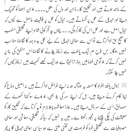
کے مانند ہوتے ہیں اور تخلیق کار، ذہن اور دل کی مثل۔۔۔۔ جو ان اعضا کو تحریک
دیتے اور تبدیلی کے عمل پر اکساتے ہیں۔ خیال کو عمل پر فوقیت حاصل ہے کیوں کہ
خیال اصل ہے اور عمل اس کی کارکردگی۔ ۔۔ چناں چہ اگر کوئی شاعر اپنے تخلیقی منصب
کا صحیح حق ادا کرتا ہے تو اس سے سماجی تبدیلی کے لیے عملی جد و جہد کا تقاضا مناسب
نہیں ہوگا۔ جس طرح ہم ایک پائلٹ سے ٹریکٹر چلانے کا تقاضا اس منطق کی بنا پر
نہیں کرتے کہ جو آدمی فضا میں جہاز اڑا لیتا ہے وہ ایک کھلے کھیت میں ٹریکٹر کیوں کر
نہیں چلا سکتا۔
زوال یافتہ افراد کا مسئلہ یہ ہوتا کہ وہ نہ اپنے فرائض ادا کرتے ہیں نہ اصیل دماغ کو
اپنا کام کرنے دیتے ہیں، بل کہ اپنے سر کی بلا بھی، جو بولے سو کُنڈا کھولے کے
مصداق، اسی کے سر ڈال دیتے ہیں۔ ہمارا معاشرہ پہلا جرم تو یہ کرتا ہے کہ تخلیق کار کو
معیشت کی چکی پیسنے پر مجبور رکھتا ہے۔ میں یہ نہیں کہ رہا کہ تخلیقی، معاشی اور سماجی
مصروفیات سے تخلیقی فرد کو فرصت ہی کتنی ملتی ہے وہ سیاسی سماجی تبدیلی کا پرچم