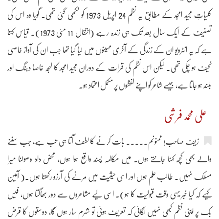
کلیاتِ مجید امجد کے مطابق یہ نظم 24 اپریل 1973 کو لکھی گئی تھی۔ گویا وہ اس کی
تصنیف کے ایک سال بعد تک ہی زندہ رہے (انتقال 11 مئی 1973)۔ قیاس کہتا
ہے کہ یہ انٹرویو ان کے زندگی کے آخری مہینوں میں لیا گیا تھا جب ان کی آواز خاصی
نحیف ہو چکی تھی۔ لیکن اس نظم کی قرات کے دوران مجید امجد کا لہجہ خاصا دبنگ اور
بلند ہو جاتا ہے، جیسے شاعر کو اپنے لفظوں پر مکمل اعتماد ہو۔
علی محمد فرشی
زیف صاحب! ممنونم۔۔۔۔۔ بات کرنے کا لطف آتا ہی تب ہے، جب سننے
والے بھی کچھ کہنا جانتے ہوں۔ میں مکالمہ پسند واقع ہوا ہوں، محض داد وصولنا میرا
مسلک نہیں۔ طالب علم ہوں اور اسی حیثیت میں مرنے کی آرزو رکھتا ہوں۔( آمین
کہیے کہ کیا خبر یہی وقت قبولیت کا ہو)۔ اسی لیے مشاعروں سے دور بھاگتا ہوں، فیس
بک پر اپنی نظم کبھی نہیں لگائی کہ تعریف ہوئی تو شرم سار ہوں گا، دوستوں کا قرض