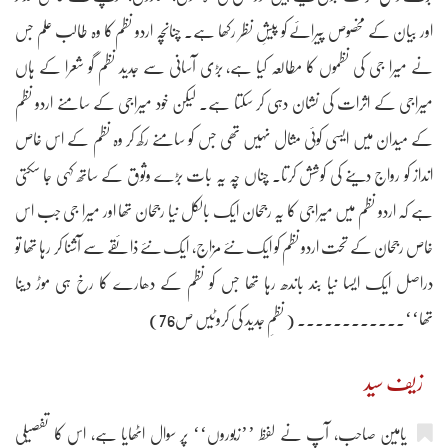
اور بیان کے مخصوص پیرائے کو پیشِ نظر رکھا ہے۔ چنانچہ اردو نظم کا وہ طالب علم جس
نے میرا جی کی نظموں کا مطالعہ کیا ہے، بڑی آسانی سے جدید نظم گو شعرا کے ہاں
میراجی کے اثرات کی نشان دہی کر سکتا ہے۔ لیکن خود میراجی کے سامنے اردو نظم
کے میدان میں ایسی کوئی مثال نہیں تھی جس کو سامنے رکھ کر وہ نظم کے اس خاص
انداز کو رواج دینے کی کوشش کرتا۔ چناں چہ یہ بات بڑے وثوق کے ساتھ کہی جا سکتی
ہے کہ اردو نظم میں میراجی کا یہ رجحان ایک بالکل نیا رجحان تھا اور میرا جی جب اس
خاص رجحان کے تحت اردو نظم کو ایک نئے مزاج، ایک نئے ذائقے سے آشنا کر رہا تھا تو
دراصل ایک ایسا نیا بند باندھ رہا تھا جس کو نظم کے دھارے کا رخ ہی موڑ دینا
تھا‘‘۔۔۔۔۔۔۔۔۔۔۔۔ ( نظمِ جدید کی کروٹیں ص76)
زیف سید
یامین صاحب، آپ نے لفظ ’’زبوروں‘‘ پر سوال اٹھایا ہے، اس کا تفصیلی