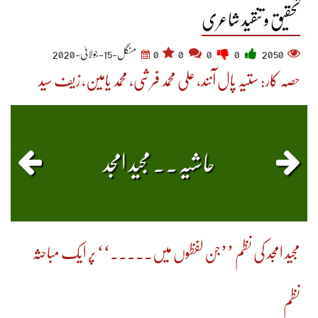
تحقیق و تنقید شاعری
2050
0
0
0
0
منگل-15-جولائی-2020
حصہ کار: ستیہ پال آنند، علی محمد فرشی، محمد یامین، زیف سید
حاشیہ۔۔ مجید امجد
مجید امجد کی نظم ’’جن لفظوں میں۔۔۔۔۔‘‘ پر ایک مباحثہ
نظم