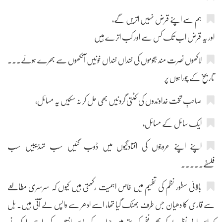
ہم سے اپنے قرض نہیں اتریں گے،
اور یہ قرض اب تک کس سے اور کب اترے ہیں
لاکھوں نصرت مند ہجوموں کی خنداں خنداں خونیں آنکھوں سے بھرے ہوئے۔۔۔
تاریخ کے چوراہوں پر
صاحبِ تخت خداوندوں کی کٹتی گردنیں بھی حل کر نہ سکیں یہ مسائل،
ایک سائل کے مسائل،
اپنے اپنے عروجوں کی افتادگیوں میں ڈوب گئیں سب تہذیبیں سب
فلسفے۔۔۔۔۔
بالائی سطور نظم کی تفہیم میں خاص اہمیت رکھتی ہیں کیوں کہ سرسری مطالعے
سے قاری کا دھیان جس طرف بھٹک گیا تھا، اسے ادھر سے واپس لے آتی ہیں۔ بل