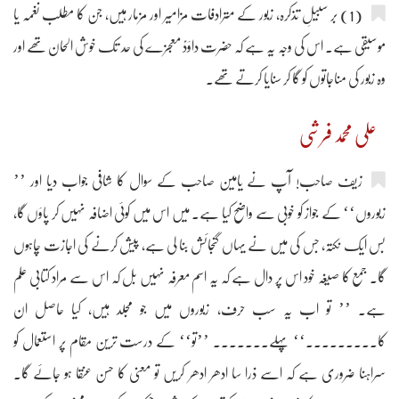
(1) بر سبیلِ تذکرہ، زبور کے مترادفات مزامیر اور مزمار ہیں، جن کا مطلب نغمہ یا
موسیقی ہے۔ اس کی وجہ یہ ہے کہ حضرت داؤدؑ معجزے کی حد تک خوش الحان تھے اور
وہ زبور کی مناجاتوں کو گا کر سنایا کرتے تھے۔
علی محمد فرشی
زیف صاحب! آپ نے یامین صاحب کے سوال کا شافی جواب دیا اور ’’
زبوروں‘‘ کے جواز کو خوبی سے واضح کیا ہے۔ میں اس میں کوئی اضافہ نہیں کر پاؤں گا،
بس ایک نکتہ، جس کی میں نے یہاں گنجائش بنا لی ہے، پیش کرنے کی اجازت چاہوں
گا۔ جمع کا صیغہ خود اس پر دال ہے کہ یہ اسم معرفہ نہیں بل کہ اس سے مراد کتابی علم
ہے۔ ’’ تو اب یہ سب حرف، زبوروں میں جو مجلد ہیں، کیا حاصل ان
کا۔۔۔۔۔۔۔۔۔‘‘ پہلے۔۔۔۔۔۔۔ ’’تو‘‘ کے درست ترین مقام پر استعمال کو
سراہنا ضروری ہے کہ اسے ذرا سا ادھر ادھر کریں تو معنی کا حسن عنقا ہو جائے گا۔