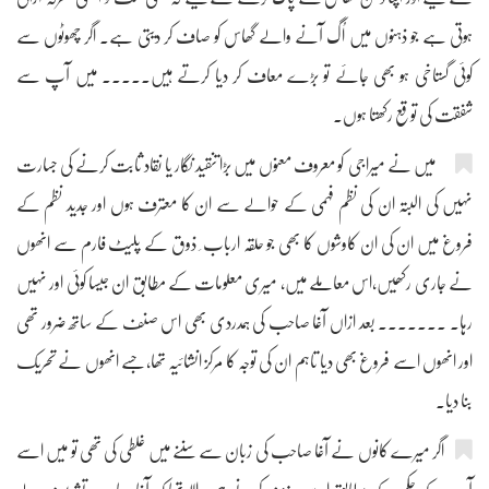
ہوتی ہے جو ذہنوں میں اُگ آنے والے گھاس کو صاف کر دیتی ہے۔ اگر چھوٹوں سے
کوئی گستاخی ہو بھی جائے تو بڑے معاف کر دیا کرتے ہیں۔۔۔۔۔ میں آپ سے
شفقت کی توقع رکھتا ہوں۔
میں نے میراجی کو معروف معنوں میں بڑا تنقید نگار یا نقاد ثابت کرنے کی جسارت
نہیں کی البتہ ان کی نظم فہمی کے حوالے سے ان کا معترف ہوں اور جدید نظم کے
فروغ میں ان کی ان کاوشوں کا بھی جو حلقہ ارباب ِ ذوق کے پلیٹ فارم سے انھوں
نے جاری رکھیں،اس معاملے میں، میری معلومات کے مطابق ان جیسا کوئی اور نہیں
رہا۔ ۔۔۔۔۔۔۔ بعد ازاں آغا صاحب کی ہمدردی بھی اس صنف کے ساتھ ضرور تھی
اور انھوں اسے فروغ بھی دیا تاہم ان کی توجہ کا مرکز انشائیہ تھا،جسے انھوں نے تحریک
بنا دیا۔
اگر میرے کانوں نے آغا صاحب کی زبان سے سننے میں غلطی کی تھی تو میں اسے