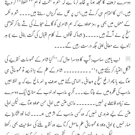
دوسرے حروف کا مجلد ہونا یہ ظاہر کرتا ہے کہ شعر و حکمت کو ہم ’’محفوظ‘‘ کر دیتے
ہیں، اس کا احترام ہی کرتے ہیں،اس پر عمل سے گریزاں رہتے ہیں۔۔۔۔ شعر و نغمہ
کے معنوں میں بھی یہ رمز موجود ہے کہ ہم شاعری کو گانے بجانے کی شے بنا کر تفریحی
سطح پر لے آتے ہیں۔۔۔۔۔(جیسا کہ قوالوں نے کلامِ اقبال کی گت بنائی ہے) ہر
زاویے سے معانی اپنی جگہ درست رہیں گے۔۔۔۔
اب یامین صاحب! آپ کا دوسرا سوال کہ:’’ کیا شاعر کے محسوسات نظریے کی
شکل اختیار کر سکتے ہیں؟‘‘۔ ۔۔۔۔۔۔۔۔۔ شاعر کے علم کے بڑا ذریعہ تو محسوساتی ہی
ہوتا ہے یا پھر ارفع سطح پر وجدانی۔ الہامی کہنے میں صرف یہ امر مانع ہے کہ یہ لفظ ہمیں
مذہب کی قلمرو میں لے جاتا ہے۔۔۔ اگرچہ مذہب اور ادب کے منابع ایک دوسرے
سے زیادہ فاصلے پر نہیں۔۔۔۔۔۔۔ مذہبی متن میں ادبی حسن موجود ہوتا ہے، لیکن ادبی
متن کے لیے ضروری نہیں کہ وہ کسی مذہب کے اثر میں ہو۔۔۔۔ ایسا خود مختار(بے
مہار نہیں) ادبی وجود جو محسوساتی علم حاصل کرتا ہے وہ نظریہ بننے کی صلاحیت بھی رکھتا