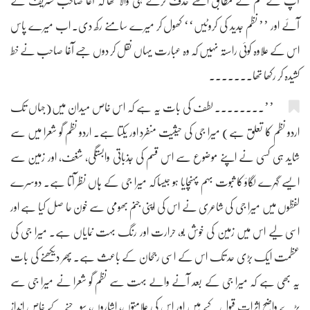
آپ کے حکم کے مطابق اسے حذف کرنے ہی والا تھا کہ آغا صاحب تشریف لے
آئے اور ’’ نظم جدید کی کروٹیں‘‘ کھول کر میرے سامنے رکھ دی۔ اب میرے پاس
اس کے علاوہ کوئی راستہ نہیں کہ وہ عبارت یہاں نقل کر دوں جسے آغا صاحب نے خط
کشیدہ کر رکھا تھا۔۔۔۔۔۔۔
’’۔۔۔۔۔۔۔۔ لطف کی بات یہ ہے کہ اس خاص میدان میں(جہاں تک
اردو نظم کا تعلق ہے) میرا جی کی حیثیت منفرد اور یکتا ہے۔ اردو نظم گو شعرا میں سے
شاید ہی کسی نے اپنے موضوع سے اس قسم کی جذباتی وابستگی، شغف، اور زمین سے
ایسے گہرے لگاؤ کا ثبوت بہم پہنچایا ہو جیسا کہ میرا جی کے ہاں نظر آتا ہے۔ دوسرے
لفظوں میں میرا جی کی شاعری نے اس کی اپنی جنم بھومی سے خون حا صل کیا ہے اور
اسی لیے اس میں زمین کی خوش بو، حرارت اور رنگ بہت نمایاں ہے۔ میرا جی کی
عظمت ایک بڑی حد تک اس کے اسی رجحان کے باعث ہے۔ پھر دیکھنے کی بات
یہ بھی ہے کہ میرا جی کے بعد آنے والے بہت سے نظم گو شعرا نے میرا جی سے
بڑے واضح اثرات قبول کیے ہیں اور اس کی علامتوں، اشاروں، سوچنے کے خاص انداز