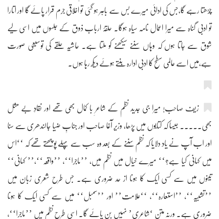
چڑھتا رہے گا،جس کی ادائی میرے بس سے باہر ہو گئی تو اخلاقی جرم قرار پائے گا اور اتارا
تو ادبی گناہ سے میرا اعمال نامہ سیاہ ہوگا۔ حلقۂ ارباب ذوق کے جلسوں میں اسی لیے
شوق سے جاتا ہوں کہ وہاں سننے سیکھنے کو ملتا ہے۔ حاشیہ حلقے کی توسیعی صورت
ہے،میں اسے عالمی سطح کا ادبی ادارہ بنتے ہوئے دیکھ رہا ہوں۔
زیف صاحب! میرا جی جدید نظم کے شاعرِ با کمال بھی تھے اور نقادِ بے مثل
بھی۔۔۔۔۔ جیسا کہ کتابوں میں پڑھا، وزیر آغا صاحب اور جنابِ ضیا جالندھری سے سنا
اور اب آپ نے یاد دلایا کہ نظم سننے کے بعد وہ سب سے پہلے پوچھتے تھے کہ ‘‘اس
میں کہانی کیا ہے؟‘‘ میرے خیال میں نظم میں، ’’ماجرا‘‘، ’’واقعہ‘‘،’’ کہانی‘‘
تینوں میں سے کسی ایک کا ہونا از حد ضروری ہے۔ جس طرح شعری زبان میں
’’تشبیہ‘‘، ’’استعارہ‘‘، ‘‘علامت’’ اور ’’سمبل‘‘ میں سے کسی ایک کا ہونا
ضروری ہے۔ ورنہ متن ‘شاعری’ نہیں بن پائے گا۔ اسی طرح نظم میں ’’ماجرا‘‘،