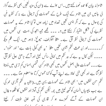
شاعرانہ بیان کا عمدہ نمونہ کہتے ہیں۔ اس حوالے سے (ان کی مزید نظمیں بھی نظر سے گزار
لی جائیں جن میں شاعر کے ایک طرح کے محسوسات کی ترجمانی ہے نہ کہ نظریہ فن
کی)سوال یہ ہے کہ اگر ایسی نظمیں تعداد میں زیادہ ہوں تو کیا شاعر کے یہ محسوسات
نظریے کی شکل اختیار کر سکتے ہیں؟۔ ۔۔۔ مجھے مجید امجد کی بہت سی نظموں میں
محسوسات کی ترجمانی نظر آتی ہے۔ مثلاً آٹوگراف، میونخ، لاہور میں، ایک فلم دیکھ
کر۔۔۔۔۔۔اور زیر بحث نظم جیسی نظمیں مثلاً ’یہ بھی کوئی بات ہے‘ اور ’فرد‘۔
۔۔۔۔ لیکن کمال یہ ہے کہ ہر نظم میں کہانی سانس لیتی اور آگے بڑھتی ہوئی نظر آتی
ہے۔۔۔ محسوسات والی بعض نظموں میں کبھی شاعر کسی شخصی احساسِ کم تری میں ڈوبتا
نظر آتا ہے اور کبھی فنی لحاظ سے اپنے آپ کو تنہا محسوس کرتا ہوا معلوم ہوتا ہے۔ ۔۔۔
نظم ’ان لفظوں میں‘ بھی شاعر کے محسوسات یہی ہیں۔(شاید یہ نظم آخری عمر کی
ہے جب مایوسیاں انسان کو گھیر لیتی ہیں)۔ لیکن نظم کی آواز اور لفظوں کا شکوہ و جلال
ان محسوسات کے آگے کھڑے ہو کر قاری کی توجہ اپنی طرف کر لیتے