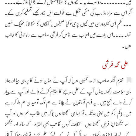
ہیں۔۔۔۔۔۔۔۔۔دوسرے یہ کہ زبوروں کا لفظ استعمال کرنے کا کیا جواز ہے۔۔۔۔
اگر اس سے مراد مذاہب کی منفی شکل ہے تو اسے اہلِ زبور کیسے تسلیم کریں گے۔
۔۔۔ نظم اس کنٹروورسی میں کیوں پڑی؟ کیا صحیفوں یا کتابوں کا لفظ لانا ٹھیک نہیں
تھا۔ ۔۔۔۔اس بارے میں احباب سے خاص کر فرشی صاحب سے راہ نمائی کا طالب
ہوں۔
علی محمد فرشی
محترم آنند صاحب! از حد ممنون ہوں کہ آپ نے مہان ہونے کا پرمان دیا اور ہمارا
مان سلامت رکھا۔ یہاں آپ کے علمی مرتبے کا احترام کرنے والے اور آپ سے پیار
کرنے والے جمع ہیں۔ یہ فورم تو ناقدین نے چلانا ہے ہم لوگ تو میدان ہم وار کر رہے
ہیں۔(کم از کم میں اپنی حد تک تو ایسا ہی سمجھتا ہوں) کہ میں طالب علم ہوں اور آپ
سے سیکھنا اپنا فرض سمجھتا ہوں۔ اختلاف کروں گا تب بھی احترام کے ساتھ اور سیکھنے
کے لیے اور اپنا ذہن گھاس سے پاک کرنے کے لیے کہ علمی بحث تو ایسی معرکہ آرائی