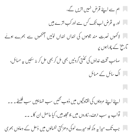
ہم سے اپنے قرض نہیں اتریں گے،
اور یہ قرض اب تک کس سے اور کب اترے ہیں
لاکھوں نصرت مند ہجوموں کی خنداں خنداں خونیں آنکھوں سے بھرے ہوئے
تاریخ کے چوراہوں پر
صاحبِ تخت خداؤں کی کٹتی گردنیں بھی مل کر بھی حل کر نہ سکیں یہ مسائل،
اک سائل کے مسائل
اپنے اپنے عروجوں کی افتادگیوں میں ڈوب گئیں سب تہذیبیں سب فلسفے۔ ۔۔
تو اب یہ سب حرف، زبوروں میں جو مجلّد ہیں، کیا حاصل ان کا۔ ۔۔
جب تک میرا یہ دکھ خود میرے لہو کی دھڑکتی ٹکسالوں میں ڈھل کے دعاؤں بھری