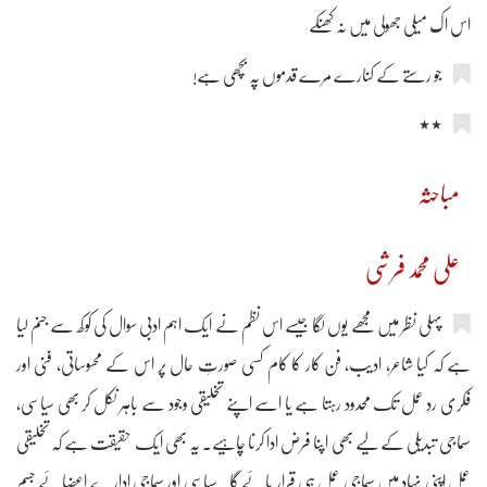
اس اک میلی جھولی میں نہ کھنکے
جو رستے کے کنارے مرے قدموں پہ بچھی ہے!
٭٭
مباحثہ
علی محمد فرشی
پہلی نظر میں مجھے یوں لگا جیسے اس نظم نے ایک اہم ادبی سوال کی کوکھ سے جنم لیا
ہے کہ کیا شاعر، ادیب، فن کار کا کام کسی صورتِ حال پر اس کے محسوساتی، فنی اور
فکری ردِ عمل تک محدود رہتا ہے یا اسے اپنے تخلیقی وجود سے باہر نکل کر بھی سیاسی،
سماجی تبدیلی کے لیے بھی اپنا فرض ادا کرنا چاہیے۔ یہ بھی ایک حقیقت ہے کہ تخلیقی
عمل اپنی نہاد میں سماجی عمل ہی قرار پائے گا۔ سیاسی اور سماجی ادارے اعضائے جسم