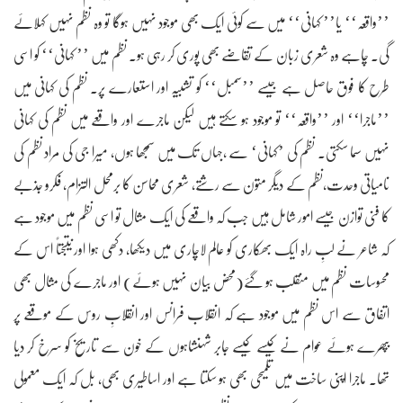
’’واقعہ‘‘ یا’’ کہانی‘‘ میں سے کوئی ایک بھی موجود نہیں ہوگا تو وہ نظم نہیں کہلائے
گی۔ چاہے وہ شعری زبان کے تقاضے بھی پوری کر رہی ہو۔ نظم میں ’’ کہانی‘‘ کو اسی
طرح کا فوق حاصل ہے جیسے ’’سمبل‘‘ کو تشبیہ اور استعارے پر۔ نظم کی کہانی میں
’’ماجرا‘‘ اور ’’واقعہ‘‘ تو موجود ہو سکتے ہیں لیکن ماجرے اور واقعے میں نظم کی کہانی
نہیں سما سکتی۔ نظم کی ’کہانی‘ سے ،جہاں تک میں سمجھا ہوں، میرا جی کی مراد نظم کی
نامیاتی وحدت،نظم کے دیگر متون سے رشتے، شعری محاسن کا برمحل التزام، فکرو جذبے
کا فنی توازن جیسے امور شامل ہیں جب کہ واقعے کی ایک مثال تو اسی نظم میں موجود ہے
کہ شاعر نے لبِ راہ ایک بھکاری کو عالم لاچاری میں دیکھا، دکھی ہوا اور نتیجتاً اس کے
محسوسات نظم میں منقلب ہو گئے(محض بیان نہیں ہوئے) اور ماجرے کی مثال بھی
اتفاق سے اس نظم میں موجود ہے کہ انقلاب فرانس اور انقلابِ روس کے موقعے پر
بپھرے ہوئے عوام نے کیسے کیسے جابر شہنشاہوں کے خون سے تاریخ کو سرخ کر دیا
تھا۔ ماجرا اپنی ساخت میں تلمیحی بھی ہو سکتا ہے اور اساطیری بھی، بل کہ ایک معمولی