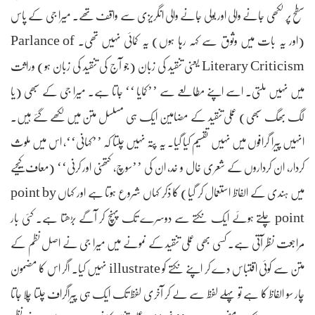
سطح پر لکھی جانے والی اور بولی جانے والی انگریزی سے واقف تھے۔ میرا جی کے پاس
(اور یہ بات میں وثوق سے کہہ رہا ہوں) یہ کمائی نہیں تھی۔ Parlance of
Literary Criticism یعنی تنقید کی زبان (جو آج کی تنقید کی زبان ہو) وراثت
میں نہیں ملتی۔ اسے اپنے مطالعے سے ’’کمایا ‘‘ جاتا ہے۔ میرا جی کے سبھی (یا
لگ بھگ سبھی) عملی تنقید کے مضامین ایک ہی مسلسل متن میں لکھے گئے ہیں۔
انہیں پیرا گرافوں میں نہیں تقسیم کیا گیا۔ یہ پتہ نہیں چلتا کہ ’’کہانی‘‘، اس میں ملوث
کردار، ان کرداروں کے شعری خال و خد، ان کی ’’سوچ، کتھنی اور کرنی‘‘ (معاف کیجیے
میں ہندی کے الفاظ استعمال کر گیا) کا ذکر کہاں شروع ہوتا ہے اور کہاں point by
point چلتے ہوئے ایک نکتے سے دوسرے تک پہنچ کر آگے بڑھتا ہے۔ کئی بار
مراجعت نظر آتی ہے۔ کسی بھی عملی تنقید کے نمونے میں میرا جی نے اصل نظم کے
متن سے کوئی اقتباس دے کر اپنے نکتے کو illustrate نہیں کیا۔ اگر اس کا مضمون
چار سو الفاظ کا ہے تو پہلے لفظ سے لے کر آخری لفظ تک ایک ہی پیراگراف چلتا چلا جاتا