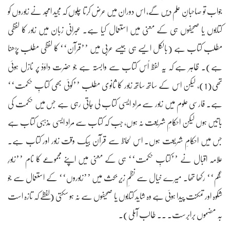
جواب تو صاحبانِ علم دیں گے، اس دوران میں عرض کرتا چلوں کہ مجید امجد نے زبوروں کو
کتابوں یا صحیفوں ہی کے معنی میں استعمال کیا ہے۔ عبرانی زبان میں زبور کا لفظی
مطلب کتاب ہے (بالکل ایسے ہی جیسے عربی میں ’’قرآن‘‘ کا لفظی مطلب پڑھنا
ہے)۔ ظاہر ہے کہ یہ لفظ اُس کتاب سے وابستہ ہے جو حضرت داؤدؑ پر نازل ہوئی
تھی(1)، لیکن اس کے ساتھ ساتھ زبور کا ثانوی مطلب ’’کوئی بھی کتابِ حکمت‘‘
ہے۔ فارسی علوم میں زبور سے مراد ایسی کتاب لی جاتی رہی ہے جس میں حکمت کی
باتیں ہوں لیکن احکامِ شریعت نہ ہوں، جب کہ کتاب سے مراد ایسی مذہبی کتاب ہے
جس میں احکامِ شریعت ہوں۔ اس لحاظ سے قرآن بیک وقت زبور اور کتاب ہے۔
علامہ اقبال نے ’’کتابِ حکمت‘‘ ہی کے معنی میں اپنے مجموعے کا نام ’’زبورِ
عجم‘‘ رکھا تھا۔ میرے خیال سے نظمِ زیرِ بحث میں ’’زبوروں‘‘ کے استعمال سے جو
شکوہ اور تمکنت پیدا ہوئی ہے وہ شاید کتابوں یا صحیفوں سے نہ ہو سکتی (لفظے کہ تازہ است
بہ مضموں برابرست۔ ۔۔ طالب آملی)۔