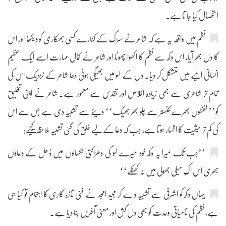
استحصال کیا جا تا ہے۔
نظم میں واقعہ یہ ہے کہ شاعر نے سڑک کے کنارے کسی بھکاری کو دیکھا اور اس
کا دل بھر آیا، اس دکھ سے نظم کا اکھوا پھوٹا اور شاعر نے کمال مہارت اسے ایک عظیم
انسانی المیے میں متشکل کر دیا۔ دل کے لہو میں بھیگی ہوئی دعا شاعر کے نزدیک اس کی
تمام تر شاعری سے بھی زیادہ اخلاص اور تقدس سے معمور ہے۔ شاعر نے اپنی تخلیق
کو’’ لفظوں بھرے کنستر سے چلو بھر بھیک‘‘ دینے سے تشبیہ دی ہے جس سے اس
کی کم تر حیثیت کا اظہار ہوتا ہے، جب کہ دعا کے لیے خلق کی گئی تشبیہ ملاحظہ کیجیے:
’’جب تک میرا یہ دکھ خود میرے لہو کی دھڑکتی ٹکسالوں میں ڈھل کے دعاؤں
بھری اس اک میلی جھولی میں نہ کھنکے‘‘
یہاں دکھ کو اشرفی سے تشبیہ دے کر مجید امجد نے فنی تازہ کاری کا اہتمام تو کیا ہی
ہے، نظم کی نامیاتی وحدت کو بھی دل کش اور معنی آفریں بنا دیا ہے۔