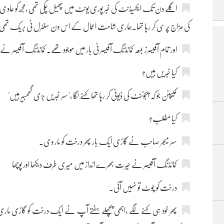
اگلے دن تک ایکسیڈنٹ کی خبر پوری یونٹ میں پھیل چکی تھی ،مجھ کو عادی 
کی مزاج پُرسی کر رہا تھا۔ہماری شامت اعمال کے اس دن سنٹرل ٹی بریک تھی
اور تمام آفیسرز بمعہ کمانڈنگ آفیسر ٹی بار میں موجود تھے۔ کمانڈنگ آفیسر ن
کیا خبریں ہیں؟
کیپٹن جو کہ ایجوٹنٹ کی ڈیوٹی کر رہا تھا کہنے لگا ،"سر خبریں بڑی گھمبیر ہیں"
کیا مطلب؟
سر میجر صاحب نے گاڑی ایک بار پھر درخت کو مار دی۔
کمانڈنگ آفیسر نے حیرت بھرے انداز میں میری طرف دیکھا اور پوچھا
درخت کو چوٹ تو نہیں آئی۔
پھر خود ہی کہنے لگے ،ابھی پچھلے ہفتے آپ نے ایک درخت کو گاڑی ماری