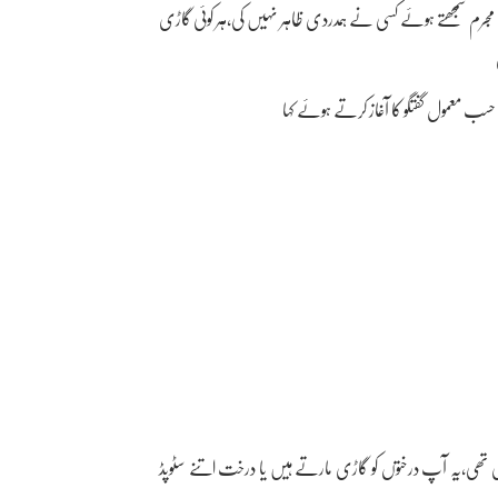
مجرم سمجھتے ہوئے کسی نے ہمدردی ظاہر نہیں کی،ہر کوئی گاڑی
ے حسب معمول گفتگو کا آغاز کرتے ہوئے کہا
 تھی،یہ آپ درختوں کو گاڑی مارتے ہیں یا درخت اتنے سٹوپڈ