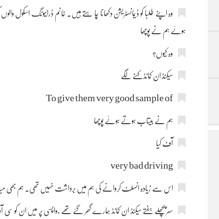
وہ اپنے طلبا کو ڈیمانسٹریشن دکھانا چا ہتے ہیں۔ خانم ڈرائیونگ اسکول والو
ہوئے ہم نے پوچھا
وہ کیوں؟
سیکنڈ ان کمانڈ کہنے لگے
To give them very good sample of
ہم نے بیتاب ہوتے ہوئے پوچھا
آف کیا
very bad driving
اس سے زیادہ انسلٹ کروانے کی ہم میں برداشت نہیں تھی۔ ہم بھی مید
سر پچھلے ہفتے سیکنڈ ان کمانڈ ہمارے گھر گئے تھے ،واپسی پر میں ان 