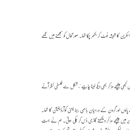
 کا شیشہ ٹوٹ کر بکھر چُکا تھا۔ صورتحال کو سمجھنے میں مجھے
بھی پیچھے مڑ کر بھی دیکھ لینا چاہیے "، شکل سے فلسفی نظر آنے
اؤں اور گردن کے درمیان باہمی ربط یعنی کوآرڈینیشن کا تھا۔
یر میں پیچھے مڑ کر دیکھتے گاڑی ڈس کر چُکی ہوتی۔ ہم نے بہت