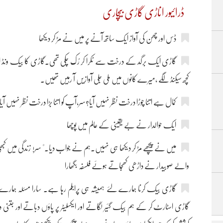
ڈرائیور اناڑی گاڑی بیچاری
ڈس اور چھن کی آواز ایک ساتھ آنے پر میں نے مڑ کر دیکھا
گاڑی ایک برگد کے درخت سے ٹکرا کر رُک چکی تھی۔گاڑی کا بیک ونڈ اسکرین
کچھ سیکنڈ لگے ،میرے کانوں میں ملی جلی آوازیں آ رہیں تھیں۔
کمال ہے اتنا چوڑا درخت نظر نہیں آیا؟سر،آپ کو اتنا بڑا درخت نظر نہیں آیا
ایک حوالدار نے بے یقینی کے عالم میں پوچھا
میں نے پیچھے مڑ کر دیکھا ہی نہیں۔ہم نے جواب دیا." سر! زندگی میں کبھی ک
والے صوبیدار نے داڑھی کھُجاتے ہوئے فلسفہ بگھارا
گاڑی بیک کرنا ہمارے لئے ہمیشہ ہی پرابلم رہا ہے۔ سارا مسئلہ ہمارے پ
گاڑی اسٹارٹ کر کے ہم بیک گئیر لگاتے اور ایکسلیٹر پر پاؤں دباتے اور جتنی د