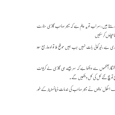
رہتے ہیں ،سر اب تو یہ عالم ہے کہ میجر صاحب گاڑی سٹارٹ
 بچاؤں کر سکیں
باری ہے ،خیر کوئی بات نہیں جب ہمیں موقع ملا تو ادھار بمع سود
 گنہگار آنکھوں سے دیکھا ہے کہ سر جیسے ہی گاڑی لے کریونٹ
آج تو بچ گئے کل کی کل دیکھیں گے۔
ائیونگ اسکول "والوں نے میجر صاحب کی خدمات ڈیمانسٹریٹر کے طور