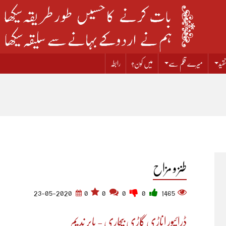
قید
میرے قلم سے
میں کون؟
رابطہ
طنز و مزاح
23-05-2020
0
0
0
0
1465
ڈرائیور اناڑی گاڑی بیچاری - بابر ندیم