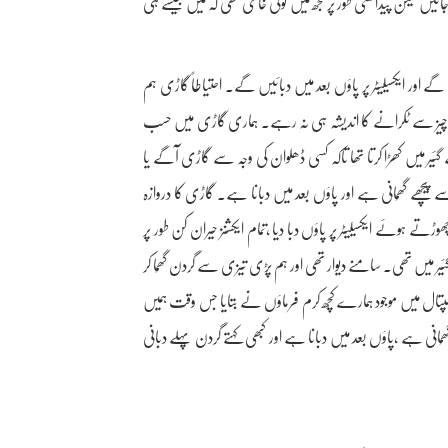
جائیں لیکن پیدائشی طور پر مجھ میں کوئی خامی تھی کہ میں جیسے ہی
 اور ایکسیلیٹر پر پاؤں بعد میں دبائیں گے۔ احتیاطاً گاڑی ہم
کسی چیز سے ٹکرانے کا اندیشہ ہی نہ رہے۔ ہماری گاڑی میں حسب
ر میں کھڑا کرتا تھا تاکہ کسی ڈھلوان کی وجہ سے گاڑی آگے یا
ے گھُمانی ہے اور پاؤں بعد میں دبانا ہے۔ گاڑی کا دروازہ
ھوڑتے ہوئے ایکسیلیٹر پر پاؤں دبا دیا ،تمام ایکشنز حیران کن طور پر
میں تھی۔ سامنے دیوار تھی اور ہم پڑی تیزی سے گردن گھُما کر
 ہسپتال میں موجود ہمارے کُچھ کرم فرماؤں نے بتایا جس وقت ہمیں
انی ہے ،پاؤں بعد میں دبانا ہے اور کبھی کہتے گردن پہلے دبانی