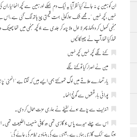
ان کو زمین پر نہ جانے کیا نظر آیا یہ ایک دم جھکے اور زمین سے کُچھ اٹھا لیا ،ان ک
نہیں ،کچھ نہیں "۔مجھے شک ہوا،کوئی بہت قیمتی چیز ہاتھ لگ گئی ہے ،اس لیے ب
مُٹھی کھول کر دیکھا،پھر لا حول ولا پڑھ کر جلدی سے جو کُچھ مُٹھی میں تھا پھینک 
تھا،کیا تھا،آپ نے پھینکا کیوں
کہنے لگے کچھ نہیں کچھ نہیں
مین نے اصرار کیا تو کہنے لگے
یار تمھارے علاقے میں لوگ تھوکتے بھی ایسے ہیں کہ لگتا ہے " اٹھنی "پ
پورا ٹی بار قہقہوں سے گونج اٹھا۔
انٹرنیٹ سے پڑھے ہوئے لطیفے نے ہماری عزت بحال کر دی۔
اس سے پہلے میرے پاس جو گاڑی تھی وہ کافی ضعیف الطبیعت تھی۔ اس کی حالت 
ہوتا ہے "ایک گاڑی جہاں ہے ،جیسی ہے کی بنیاد پر نیلام کی جائے گی"