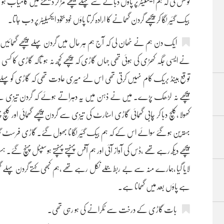
کوشش کی کہ ہم ایکسلیٹر پر پاؤں دبانے سے پہلے پیچھے مڑ کر دیکھنے میں کامیاب ہو 
بیک گئیر لگا کر پیچھے گردن گھمانے کا ارادہ کرتا پاؤں خود بخود ایکسیلیٹر پر دب جاتا۔
ایک دن ہم نے ٹھان لی کہ آج ہم ہر حال میں گردن پہلے پیچھے گھُمائیں گے
نے ایسی جگہ کھڑی کی ہوئی تھی جہاں گاڑی کہ پیچھے کُچھ نہ ہو تاکہ گاڑی کا 
توقع ہینڈ بریک کام نہیں کرتی تھی اس لئے میری عادت تھی کہ گاڑی کو پہلے گئی
پیچھے نہ لڑھک پڑے۔ میں نے ذہن میں یہ دہراتے ہوئے کہ گردن تیزی سے پیچھ
کھولا ,کلچ دبا کر چابی گھُمائی گاڑی اسٹارٹ کی تیزی سے گردن پیچھے گھُمائی اور کلچ چ
بہترین ہو گئے سوائے اس کے کہ ہم بیک گئیر لگانا بھول گئے۔ گاڑی فرسٹ گئیر 
پیچھے دیکھ رہے تھے ،ڈس کی آواز آئی اور ہم آفس پہنچتے پہنچتے ہوسپٹل پہنچ گئے۔
لایا گیا ،ہمارے منہ سے بے ربط جملے نکل رہے تھے ،ہم کبھی کہتے گردن پہلے گھُم
ہے پاؤں بعد میں گھمانا ہے۔
بات گاڑی کے درخت سے ٹکرانے کی ہو رہی تھی۔