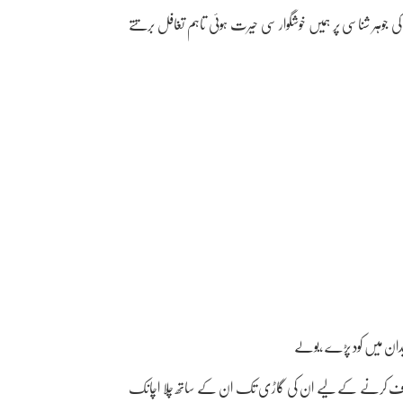
ں کی جوہر شناسی پر ہمیں خوشگوار سی حیرت ہوئی تاہم تغافل برتتے
ان میں کود پڑے ،بولے
کو سی آف کرنے کے لیے ان کی گاڑی تک ان کے ساتھ چلا اچانک