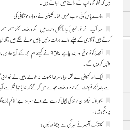
ہیں کہ خواہ مخواہ آپ کے راستے میں آ جاتے ہیں۔
ہمارے پاس کوئی جواب نہیں تھا۔ کیپٹن نے دوبارہ موشگافی کی
سر! آپ نے غور نہیں کیا ،آجکل یونٹ میں لگے درخت کتنے سہمے سہمے 
کرتے ہیں تو گاڑی کے پیچھے والے درخت دائیں بائیں ہونے لگتے ہیں ،تاکہ اپنا
آفیسرز کو تو موقع اور بندہ چاہیے مذاق اڑانے کیلئے ہم سمجھ گئے آج ہماری 
واپس کر دیں گے۔
ایک اور کیپٹن نے لقمہ دیا ،سر خدا جھوٹ نہ بلوائے ،میں نے خود اپنی
سے باہر نکلے تو یونٹ کے تمام درخت سجدے میں گر گئے کہ خدایا تیرا شکر ہے 
میجر جو کہ سیکنڈ ان کما نڈ کی ڈیوٹی کر رہے تھے بولے سر سنا ہے "خانم ڈر
پر مانگی ہیں۔
کمانڈنگ آفیسر نے حیرانگی سے پوچھا وہ کیوں ؟