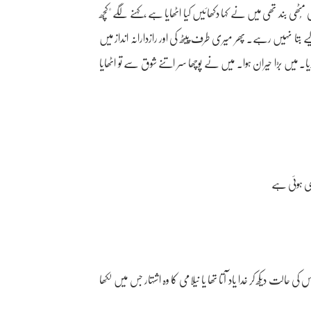
ی مُٹھی بند تھی میں نے کہا دکھائیں کیا اٹھایا ہے ،کہنے لگے "کُچھ
تا نہیں رہے۔ پھر میری طرف پیٹھ کی اور رازدارانہ انداز میں
دیا۔ میں بڑا حیران ہوا۔ میں نے پوچھا سر اتنے شوق سے تو اٹھایا
ڑی ہوئی ہے
دیکھ کر خدا یاد آتا تھا یا نیلامی کا وہ اشتہار جس میں لکھا