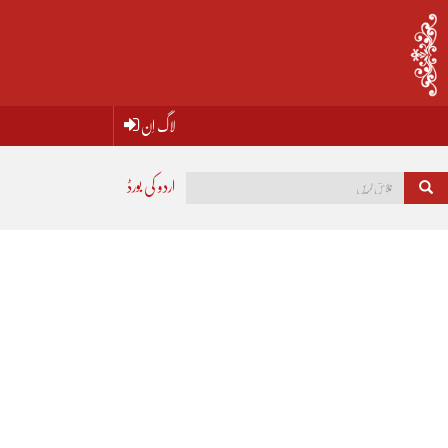
لاگ اِن
اردو کی بورڈ