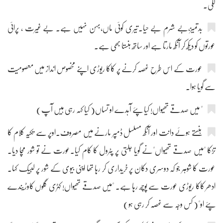
لگی۔
بدتمیز،بے شرم بے حیا۔تیری کوئی ماں،بہن نہیں ہے۔ بے غیرت ، پرائی
عورتوں کو دیکھ کر آنکھ مارتا ہے اور ساتھ ہنستا بھی ہے۔
عورت کے اس طرح غصہ کرنے پر کاکا ریوڑی اپنے مخصوص انداز میں معصومیت
سے گویا ہوا۔
" میں صدقے تھیواں! کیا پئے آہدے او تساں( کیا کہہ رہی ہیں آپ)
ہنستے ہوئے دانت اور آنکھ مسلسل ڈمپر مارنے میں مصروف۔اوپر سے تکیہ کلام کا
تڑکا "میں صدقے تھیواں"نے گویا جلتی پر پٹرول کا کام کیا۔عورت نے تو شور مچا دیا۔
عورت کا شوہر جو کہ دوسری دکان پر خریداری کر رہا تھا اپنی بیوی کے شور پر لبیک کہا۔
ادھر کاکا ریوڑی عورت سے پوچھ رہا ہے۔ "میں صدقے تھیواں! کہڑی گلوں کاوڑیندے
پئے او"( کس وجہ سے غصہ کر رہی ہو)