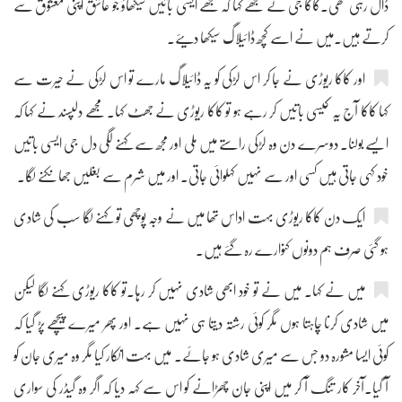
ڈال رہی تھی۔کاکا جی نے مجھے کہا کہ مجھے ایسی باتیں سیکھاؤ جو عاشق اپنی معشوق سے
کرتے ہیں۔میں نے اسے کچھ ڈائیلاگ سیکھا دیئے۔
اور کاکا ریوڑی نے جا کر اس لڑکی کو یہ ڈائیلاگ مارے تو اس لڑکی نے حیرت سے
کہا کاکا آج یہ کیسی باتیں کر رہے ہو تو کاکا ریوڑی نے جھٹ کہا۔ مجھے دلپسند نے کہا کہ
ایسے بولنا۔ دوسرے دن وہ لڑکی راستے میں ملی اور مجھ سے کہنے لگی دل جی ایسی باتیں
خود کہی جاتی ہیں کسی اور سے نہیں کہلوائی جاتی۔ اور میں شرم سے بغلیں جھانکنے لگا۔
ایک دن کاکا ریوڑی بہت اداس تھا میں نے وجہ پوچھی تو کہنے لگا سب کی شادی
ہو گئی صرف ہم دونوں کنوارے رہ گئے ہیں۔
میں نے کہا۔ میں نے تو خود ابھی شادی نہیں کر رہا۔تو کاکا ریوڑی کہنے لگا لیکن
میں شادی کرنا چاہتا ہوں مگر کوئی رشتہ دیتا ہی نہیں ہے۔ اور پھر میرے پیچھے پڑ گیا کہ
کوئی ایسا مشورہ دو جس سے میری شادی ہو جائے۔ میں بہت انکار کیا مگر وہ میری جان کو
آ گیا۔آخر کار تنگ آ کر میں اپنی جان چھڑانے کو اس سے کہہ دیا کہ اگر وہ گیڈر کی سواری