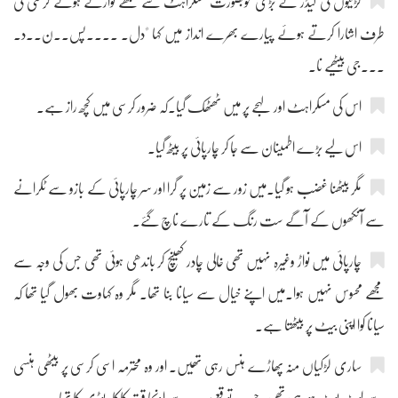
لڑکیوں کی لیڈر نے بڑی خوبصورت مسکراہٹ سے مجھے نوازتے ہوئے کرسی کی
طرف اشارا کرتے ہوئے پیارے بھرے انداز میں کہا "دل۔ ۔۔۔۔پس۔۔ن۔۔د۔
۔۔۔جی بیٹھیے نا۔
اس کی مسکراہٹ اور لہجے پر میں ٹھٹھک گیا۔کہ ضرور کرسی میں کچھ راز ہے۔
اس لیے بڑے اطمینان سے جا کر چارپائی پر بیٹھ گیا۔
مگر بیٹھنا غضب ہو گیا۔میں زور سے زمین پر گرا اور سر چارپائی کے بازو سے ٹکرانے
سے آنکھوں کے آگے ست رنگ کے تارے ناچ گئے۔
چارپائی میں نواڑ وغیرہ نہیں تھی خالی چادر کھینچ کر باندھی ہوئی تھی جس کی وجہ سے
مجھے محسوس نہیں ہوا۔میں اپنے خیال سے سیانا بنا تھا۔ مگر وہ کہاوت بھول گیا تھا کہ
سیانا کوا اپنی بیٹ پر بیٹھتا ہے۔
ساری لڑکیاں منہ پھاڑے ہنس رہی تھیں۔ اور وہ محترمہ اسی کرسی پر بیٹھی ہنسی