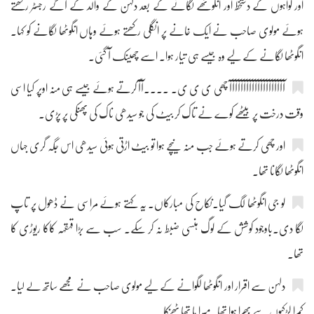
اور گواہوں کے دستخط اور انگوٹھے لگانے کے بعد دلہن کے والد کے آگے رجسٹر رکھتے
ہوئے مولوی صاحب نے ایک خانے پر انگلی رکھتے ہوئے وہاں انگوٹھا لگانے کو کہا۔
انگوٹھا لگانے کے لیے وہ جیسے ہی تیار ہوا۔ اسے چھینک آ گئی۔
آآآآآآآآآآآآآآآآآآآآ چھی ی ی ی۔ ۔۔۔۔آآ کرتے ہوئے جیسے ہی منہ اوپر کیا اسی
وقت درخت پر بیٹھے کوے نے تاک کر بیٹ کی جو سیدھی ناک کی پھنکی پر پڑی۔
اور چھی کرتے ہوئے جب منہ نیچے ہوا تو بیٹ اڑتی ہوئی سیدھی اس جگہ گری جہاں
انگوٹھا لگانا تھا۔
لو جی انگوٹھا لگ گیا۔نکاح کی مبارکاں۔ یہ کہتے ہوئے مراسی نے ڈھول پر تاپ
لگا دی۔باوجود کوشش کے لوگ ہنسی ضبط نہ کر سکے۔ سب سے بڑا قہقہہ کاکا ریوڑی کا
تھا۔
دلہن سے اقرار اور انگوٹھا لگوانے کے لیے مولوی صاحب نے مجھے ساتھ لے لیا۔
کمرا لڑکیوں سے بھرا ہوا تھا۔میرا ما تھا ٹھنکا۔