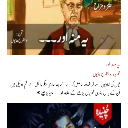
یہ منہ اور
تحریر : ابو الفرح ہمایوں
بچّوں کی شادیوں سے فراغت حاصل کرنے کے بعد ہماری بیگم بالکل بے غم ہو چکی ہیں۔
اُن کے پاس ہماری تحریریں پڑھنے کے علاوہ او... مزید پڑھیئے