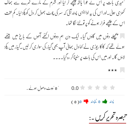
"میری بات پر اس نے فوراً ہاتھ پیچھے کر لیا اور شرم کے مارے کمرے سے بھاگ
کھڑی ہوئی۔اور اس کی یہ ادا ایسی پسند آئی کہ سر کی چوٹ بھول کر دل کو پکڑ لیا۔ کم بخت
اس کے پیچھے فرار ہونے کو پر تولنے لگا تھا۔
پچھلے دنوں میں گاؤں گیا۔ ایک دن ہم دونوں اکٹھے آموں کے باغ میں بیٹھے
ہوئے تھے کہ کاکا ریوڑی نے کہا دل بھائی آپ بھی گیڈر کی سواری کر لیں۔گیڈر میں پکڑ
لاؤں گا۔ اور میں اس کی بات پر سٹپٹا کر رہ گیا۔۔۔۔
٭٭٭
0.0
" 0 "ووٹ وصول ہوئے۔
پسند
0
ناپسند
0
( 0 )
تبصرہ تحریر کریں۔: