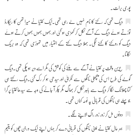
پوری برات۔
دیگ تھی کہ رکنے کا نام نہیں لے رہی تھی۔ایک کتیا نے میرا تھن کا ریکارڈ
توڑتے ہوئے دیگ کے آگے نکل کر کھڑی ہو گئی اور بھوں بھوں بھوں کرتے ہوئے
دیگ کو روکنے کا کہنے لگی۔ بھلا دیگ کتے کے اختیار میں تھوڑی تھی کہ وہ بریک
لگاتا۔
عین وقت پر کتیا نے آگے سے ہٹنے کی کوشش کی مگر اسے دیر ہو چکی تھی۔دیگ
گولے کی طرح اس کی پچھلی ٹانگوں سے ٹکرائی اور سیدھی ہو کر رک گئی۔دیگ رکتے ہی
کتا چھلانگ لگا کر دیگ سے باہر نکل کر بھاگ مگر چکر آ جانے کی وجہ سے سیدھا کتیا پر گرا
جو پہلے ہی ٹانگوں کی قربانی پہ نوحہ کناں تھی۔
دونوں مل کر زور زور راگ الاپنے لگے۔
بہر حال کتیا نے اپنی ٹانگوں کی قربانی دے کر جہاں اپنے ایک درجن بچوں کو یتیم