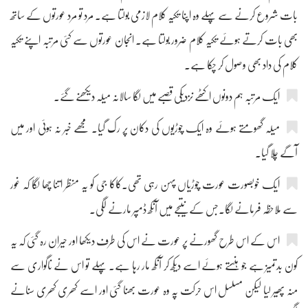
بات شروع کرنے سے پہلے وہ اپنا تکیہ کلام لازمی بولتا ہے۔ مرد تو مرد عورتوں کے ساتھ
بھی بات کرتے ہوئے تکیہ کلام ضرور بولتا ہے۔ انجان عورتوں سے کئی مرتبہ اپنے تکیہ
کلام کی داد بھی وصول کر چکا ہے۔
ایک مرتبہ ہم دونوں اکٹھے نزدیکی قصبے میں لگا سالانہ میلہ دیکھنے گئے۔
میلہ گھومتے ہوئے وہ ایک چوڑیوں کی دکان پر رک گیا۔ مجھے خبر نہ ہوئی اور میں
آگے چلا گیا۔
ایک خوبصورت عورت چوڑیاں پہن رہی تھی۔کاکا جی کو یہ منظر اتنا چھا لگا کہ غور
سے ملاحظہ فرمانے لگا۔جس کے نتیجے میں آنکھ ڈمپر مارنے لگی۔
اس کے اس طرح گھورنے پر عورت نے اس کی طرف دیکھا اور حیران رہ گئی کہ یہ
کون بدتمیز ہے جو ہنستے ہوئے اسے دیکھ کر آنکھ مار رہا ہے۔ پہلے تو اس نے ناگواری سے
منہ پھیر لیا لیکن مسلسل اس حرکت پہ وہ عورت بھنا گئی اور اسے کھری کھری سنانے