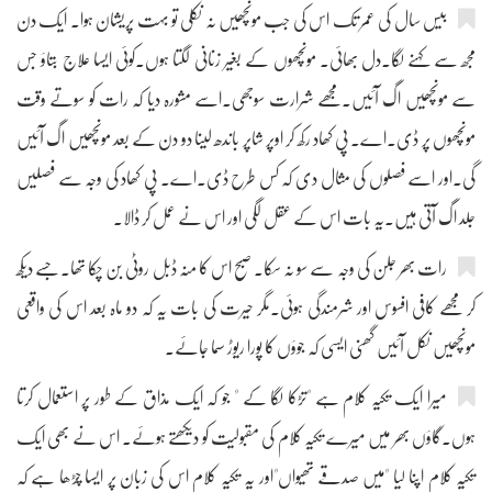
بیس سال کی عمر تک اس کی جب مونچھیں نہ نکلی تو بہت پریشان ہوا۔ ایک دن
مجھ سے کہنے لگا۔دل بھائی۔ مونچھوں کے بغیر زنانی لگتا ہوں۔کوئی ایسا علاج بتاؤ جس
سے مونچھیں اگ آئیں۔مجھے شرارت سوجھی۔اسے مشورہ دیا کہ رات کو سوتے وقت
مونچھوں پر ڈی۔اے۔ پی کھاد رکھ کر اوپر شاپر باندھ لینا دو دن کے بعد مونچھیں اگ آئیں
گی۔اور اسے فصلوں کی مثال دی کہ کس طرح ڈی۔اے۔ پی کھاد کی وجہ سے فصلیں
جلد اگ آتی ہیں۔یہ بات اس کے عقل لگی اور اس نے عمل کر ڈالا۔
رات بھر جلن کی وجہ سے سو نہ سکا۔ صبح اس کا منہ ڈبل روٹی بن چکا تھا۔جسے دیکھ
کر مجھے کافی افسوس اور شرمندگی ہوئی۔مگر حیرت کی بات یہ کہ دو ماہ بعد اس کی واقعی
مونچھیں نکل آئیں گھنی ایسی کہ جوؤں کا پورا ریوڑ سما جائے۔
میرا ایک تکیہ کلام ہے "تڑکا لگا کے " جو کہ ایک مذاق کے طور پر استعمال کرتا
ہوں۔گاؤں بھر میں میرے تکیہ کلام کی مقبولیت کو دیکھتے ہوئے۔ اس نے بھی ایک
تکیہ کلام اپنا لیا "میں صدقے تھیواں"اور یہ تکیہ کلام اس کی زبان پر ایسا چڑھا ہے کہ