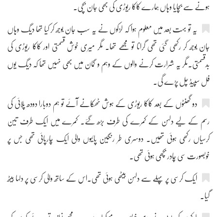
ہونے سے بچایا وہاں ہمارے کاکا ریوڑی کی بھی جان بچی۔
یہ تو بہت بعد میں معلوم ہوا کہ لڑکوں نے یہ سب جان بوجھ کر کیا تھا دیگ وہاں
جان بوجھ کر رکھی گئی تھی گرانا تو مجھے تھا۔ مگر میری خوش قسمتی اور کاکا ریوڑی کی
بدقسمتی۔مگر یہ شرارت کرنے والوں کے وہم و گمان میں بھی نہیں تھا کہ دیگ یوں
فل سپیڈ چل پڑے گی۔
دو گھنٹوں کے بعد کاکا ریوڑی کے ہوش ٹھکانے آئے تو ہم دوبارا دودھ پلائی کی
رسم کے لیے دلہن کے کمرے کی طرف بڑھ گئے۔ کمرے میں ایک طرف تین
کرسیاں رکھی ہوئی تھیں۔ دوسری طر رنگین پائیوں والی ایک چارپائی تھی جس پر
خوبصورت سی چادر بچھی ہوئی تھی۔
ایک کرسی پر پہلے سے دلہن بیٹھی ہوئی تھی۔اس کے ساتھ والی کرسی پر دلہا بیٹھ
گیا۔