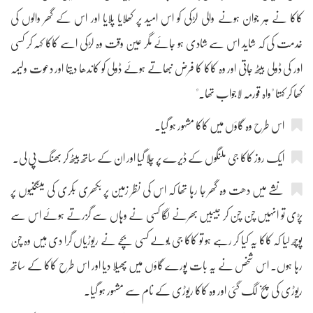
کاکا نے ہر جوان ہونے والی لڑکی کو اس امید پر کھلایا پلایا اور اس کے گھر والوں کی
خدمت کی کہ شاید اس سے شادی ہو جائے مگر عین وقت وہ لڑکی اسے کاکا کہہ کر کسی
اور کی ڈولی بیٹھ جاتی اور وہ کاکا کا فرض نبھاتے ہوئے ڈولی کو کاندھا دیتا اور دعوت ولیمہ
کھا کر کہتا "واہ قورمہ لاجواب تھا۔"
اس طرح وہ گاؤں میں کاکا مشہور ہو گیا۔
ایک روز کاکا جی ملنگوں کے ڈیرے پر چلا گیا اور ان کے ساتھ بیٹھ کر بھنگ پی لی۔
نشے میں دھت وہ گھر جا رہا تھا کہ اس کی نظر زمین پر بکھری بکری کی مینگنیوں پر
پڑی تو انہیں چن چن کر جیبیں بھرنے لگا کسی نے وہاں سے گزرتے ہوئے اس سے
پوچھ لیا کہ کاکا یہ کیا کر رہے ہو تو کاکا جی بولے کسی بچے نے ریوڑیاں گرا دی ہیں وہ چن
رہا ہوں۔ اس شخص نے یہ بات پورے گاؤں میں پھیلا دیا اور اس طرح کاکا کے ساتھ
ریوڑی کی پخ لگ گئی اور وہ کاکا ریوڑی کے نام سے مشہور ہو گیا۔