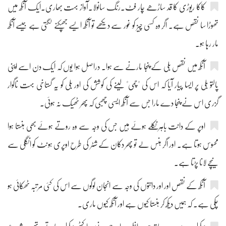
کاکا ریوڑی کا قد ساڑھے چار فٹ۔رنگ سانولا۔آواز بہت بھاری۔ایک آنکھ میں
تھوڑا سا نقص ہے۔ اگر وہ کسی چیز کو غور سے دیکھے تو آنکھ ایسے جھپکنے لگتی ہے جیسے آنکھ
مار رہا ہو۔
آنکھ میں نقص بلی کے پنجا مارنے سے ہوا۔ دراصل ہوا یوں کہ ایک دن اسے اپنی
پالتو بلی پر ایسا پیار آیا کہ اس کی "چمی" لینے کی کوشش کی اور بلی کو یہ گستاخی بہت ناگوار
گزری اس نے پنجا دے مارا جس سے آنکھ ایسی چھبی کہ پھر ٹھیک نہ ہوئی۔
اوپر کے دانت باہر نکلے ہوئے ہیں جس کی وجہ سے وہ روتے ہوئے بھی ہنستا ہوا
محسوس ہوتا ہے۔ اور اگر ہنس لے تو پھر دکان کے شٹر کی طرح اوپری ہونٹ کو انگلی سے
نیچے لانا پڑتا ہے۔
آنکھ کے نقص اور اور دانتوں کی وجہ سے انجان لوگوں سے اس کی کئی مرتبہ ٹھکائی ہو
چکی ہے۔ کہ ہمیں دیکھ کر ہنستا کیوں ہے اور آنکھ کیوں ماری۔