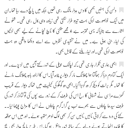
دلہن کی بہنیں جھمی کا دس ہزار مانگ رہی تھیں جبکہ میں پانچ دے رہا تھا۔ان
میں ایک خوبصورت لڑکی بہت تیزو طرار لگتی تھی زیادہ وہی بول رہی تھی۔ شنو نے
اشارے سے بتایا کہ یہی محترمہ ہے جو مجھے تگنی کا ناچ نچانے کے لیے سبھی لڑکیوں
کی لیڈر بنی ہوئی ہے۔ میں نے تنقیدی نظروں سے اسے دیکھا واقعی وہ بہت
خوبصورت لڑکی تھی۔اور لیڈر بننے کے قابل بھی۔
ابھی ہماری تکرار جاری تھی۔کہ اچانک حویلی کے اندر کتے آپس میں لڑ پڑے۔ اور
ایک کتا دم دبا کر بھاگتا ہوا چھلانگ مار کر دیوار پر چڑھ آیا۔اس کا ارادہ باہر چھلانگ مارنے
کا تھا۔ مگر برات کو دیکھ کر وہ گڑبڑا گیا۔ابھی وہ گومگو کی کیفیت میں تھا کہ دیوار کے قریب
کھڑے مراسی نے شہنائی کا رخ اس کی طرف کر کے زور سے "پوں"کی تو کتا ڈر کر اندر کی
طرف سیدھا چاولوں سے بھرے ٹب پر گرا۔گرم چاولوں نے اس کا مزاج پوچھا لیا۔۔
کتے کی درد سے کر لاتی ٹائیں ٹائیں سن کر سبھی لوگ ادھر متوجہ ہوئے۔ اور میں اس موقعہ
کا فائدہ اٹھاتے ہوئے دلہے کے ساتھ اندر داخل ہو گیا۔اس طرح پانچ ہزار بھی بچ