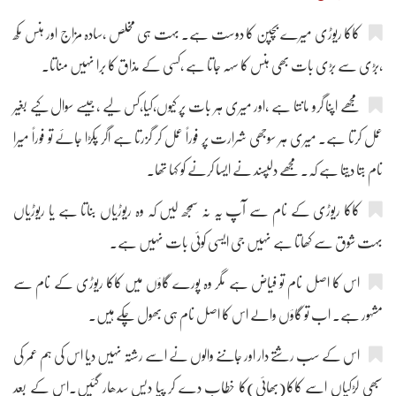
کاکا ریوڑی میرے بچپن کا دوست ہے۔ بہت ہی مخلص ،سادہ مزاج اور ہنس مکھ
،بڑی سے بڑی بات بھی ہنس کا سہہ جاتا ہے ،کسی کے مذاق کا برا نہیں مناتا۔
مجھے اپنا گرو مانتا ہے ،اور میری ہر بات پر کیوں،کیا،کس لیے ،جیسے سوال کیے بغیر
عمل کرتا ہے۔ میری ہر سوجھی شرارت پر فوراً عمل کر گزرتا ہے اگر پکڑا جائے تو فوراً میرا
نام بتا دیتا ہے کہ۔ مجھے دلپسند نے ایسا کرنے کو کہا تھا۔
کاکا ریوڑی کے نام سے آپ یہ نہ سمجھ لیں کہ وہ ریوڑیاں بناتا ہے یا ریوڑیاں
بہت شوق سے کھاتا ہے نہیں جی ایسی کوئی بات نہیں ہے۔
اس کا اصل نام تو فیاض ہے مگر وہ پورے گاؤں میں کاکا ریوڑی کے نام سے
مشہور ہے۔ اب تو گاؤں والے اس کا اصل نام ہی بھول چکے ہیں۔
اس کے سب رشتے دار اور جاننے والوں نے اسے رشتہ نہیں دیا اس کی ہم عمر کی
سبھی لڑکیاں اسے کاکا(بھائی)کا خطاب دے کر پیا دیس سدھار گئیں۔اس کے بعد