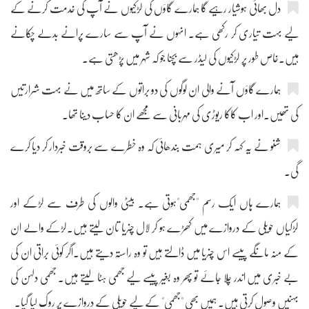
دل بھائی ہوشیار رہیے گا ہمارے گاؤں کی لڑکیوں نے آپ کی خدمت کرنے کے
لیے بہت تیاری کر رکھی ہے۔ انہوں نے آپ سے سارے پرانے بدلے چکانے
ہیں۔خاص طور پر لڑکیوں کی لیڈر سے بچنا جو کہ شہر میں پڑھتی ہے۔
ہمارے گاؤں آنے والی ان لوگوں کی دو براتوں کے ساتھ میں نے بہت شرارتیں
کی تھیں۔اور اب کاکا ریوڑی کی مہربانی سے مجھے ان کا حساب دینا تھا۔
شنو نے یہ کہہ کر میری ہمت بندھائی کہ وہ خطرے سے بروقت خبردار کر دیا کرے
گی۔
ہمارے ہاں ایک رسم "جھمی"ہوتی ہے۔ بیٹی والوں کی طرف سے لڑکے اور
لڑکیاں حویلی کے دروازے میں کھڑے ہو کر لال چنریا تان لیتے ہیں۔لڑکے والے ان
کے منہ مانگے پیسے اس چنریا میں ڈالتے ہیں تو وہ راستہ دیتے ہیں۔اگر کوئی براتی ان کی
بے خبری میں اندر چلا جائے تو پھر وہ بغیر پیسے لیے جھمی ہٹا لیتے ہیں۔ جھمی دلہن کی
بہنیں وصول کرتی ہیں۔ ہمیں بھی "جھمی" کے لیے حویلی کے دروازے پر روک لیا گیا۔