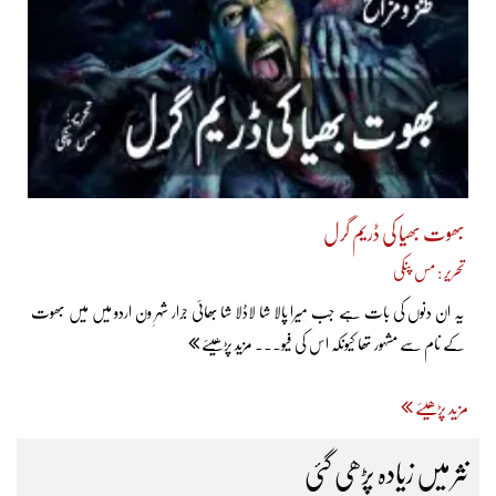
بھوت بھیا کی ڈریم گرل
تحریر : مس پنکی
یہ ان دنوں کی بات ہے جب میرا پالا شا لاڈلا شا بھائی جرار شہرِ ون اردو میں میں بھوت
کے نام سے مشہور تھا کیونکہ اس کی فیو... مزید پڑھیئے
مزید پڑھیئے
نثر میں زیادہ پڑھی گئی