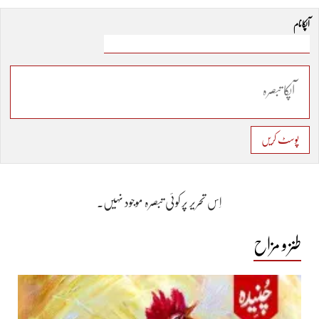
آپکا نام
پوسٹ کریں
اِس تحریر پر کوئی تبصرہ موجود نہیں۔
طنز و مزاح