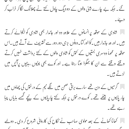
گئے۔ جبکہ بے چارے بیٹی والوں کے دو دیگ چاول کتے نے چھلانگ لگا کر خراب کر
دیئے۔
شادی کے موقعہ پر انسانوں کے علاوہ دو اور جاندار بھی شادی کو انجوائے کرتے
ہیں۔ اور وہ جاندار ہیں۔کوا اور کتا۔دونوں بڑی دور دور سے تشریف لے آتے ہیں۔اس
موقعہ پر عموماً دوسری بستیوں کے کتوں کو شادی والوں کے کتے برداشت نہیں کرتے
وقفے وقفے سے ان کا جھگڑا ہوتا رہتا ہے۔ اور کوے بھی بوٹیوں ،ہڈیوں پرآپس میں
لڑتے ہیں۔
گرمیوں کے دن تھے سارے براتی صحن میں لگے نیم کے درختوں کی چھاؤں میں
چار پائیوں پر بیٹھے تھے۔ کوے درختوں پر جبکہ کتے چارپائیوں کے نیچے گھسے ہڈیاں چبا
رہے تھے۔
کھانا کھانے کے بعد مولوی صاحب نے نکاح کی کاروائی شروع کر دی۔ دولہے