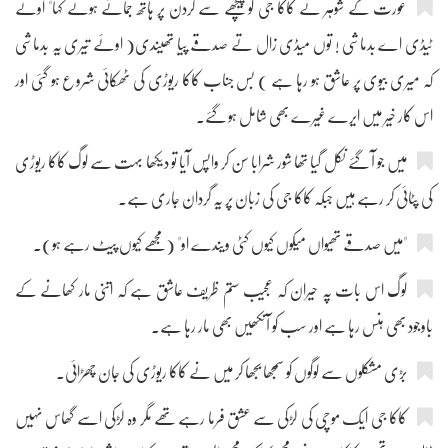
عورت کے شوہر نے کاکا جی کو پیچھے سے گردن پر ہاتھ جماتے ہوئے کہا" اوئے
ٹیڈی اے بدماشی ! توں میڈی زال تے صدقے پیا تھیندی( اوئے تیری یہ بدماشی
کہ میری بیوی پر عاشق ہو رہا ہے ) بس جناب کاکا ریوڑی کی ٹھکائی شروع ہو گئی اور
اس کار خیر میں ایرے غیرے بھی شامل ہو گئے۔
میں جو آ گئے نکل گیا تھا شور شرابا سن کر واپس آیا تو دیکھا بہت سے لوگ کاکا ریوڑی
کی پٹائی کر رہے ہیں جبکہ کاکا جی کی زبان پر یہ گردان جاری ہے۔
"میں صدقے تھیواں میکوں کیوں کٹی ویندے او" (مجھے کیوں پیٹ رہے ہو)۔
لوگ اس بات پہ حیران کہ عجیب ستم ظریف عاشق ہے کہ اتنی مار کھانے کے
باوجود بھی ہنس رہا ہے اور سب کو آنکھیں بھی مار رہا ہے۔
بڑی مشکلوں سے لوگوں کو سمجھا بجھا کر میں نے کاکا ریوڑی کی جان چھڑائی۔
کاکا جی ایک موچی کی لڑکی سے عشق فرما رہے تھے مگر وہ لڑکی اسے گھاس نہیں