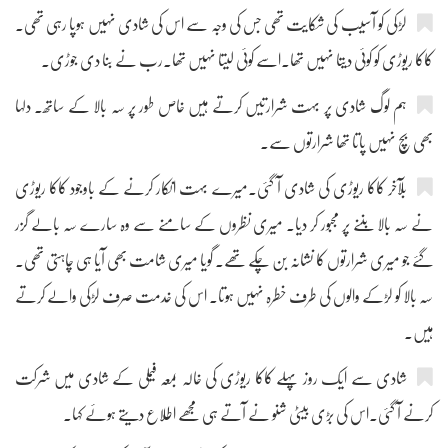
لڑکی کو آسیب کی شکایت تھی جس کی وجہ سے اس کی شادی نہیں ہوپا رہی تھی۔
کاکا ریوڑی کو کوئی دیتا نہیں تھا۔اسے کوئی لیتا نہیں تھا۔رب نے بنا دی جوڑی۔
ہم لوگ شادی پر بہت شرارتیں کرتے ہیں خاص طور پر سہ بالا کے ساتھ۔ دلہا
بھی بچ نہیں پاتا تھا شرارتوں سے۔
بلآخر کاکا ریوڑی کی شادی آ گئی۔میرے بہت انکار کرنے کے باوجود کاکا ریوڑی
نے سہ بالا بننے پر مجبور کر دیا۔ میری نظروں کے سامنے سے وہ سارے سہ بالے گزر
گئے جو میری شرارتوں کا نشانہ بن چکے تھے۔ گویا میری شامت بھی آیا ہی چاہتی تھی۔
سہ بالا کو لڑکے والوں کی طرف خطرہ نہیں ہوتا۔ اس کی خدمت صرف لڑکی والے کرتے
ہیں۔
شادی سے ایک روز پہلے کاکا ریوڑی کی خالہ بمعہ فیملی کے شادی میں شرکت
کرنے آ گئی۔اس کی بڑی بیٹی شنو نے آتے ہی مجھے اطلاع دیتے ہوئے کہا۔