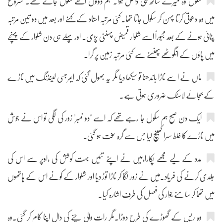
سکول وہ میرے ساتھ ہی داخل ہوا۔ ہم دونوں اکٹھے سکول جاتے تھے۔ شروع
میں وہ دھوتی کرتا پہن کر سکول جاتا تھا۔کئی مرتبہ استاد کے کہنے اور بعد میں دو تین مرتبہ
پٹائی ہونے کے بعد مجبوراً اسے شلوار قمیض پہننی پڑی۔ اور پہلے ہی دن شلوار کے پہنچے
میں پاؤں کے انگوٹھے پھنسنے سے کئی مرتبہ زمین پر گرا۔
ماں نے اسے ناڑا باندھنا تو سیکھا دیا مگر یہ بھول گئی کہ ایمرجسی لینڈنگ میں ناڑے
کے بجائے لاسٹک ضروری ہوتی ہے۔
ایک دن صبح ہم سکول جا رہے تھے کہ اسے "دو نمبر" زور کی لگی تو اس نے جوش
میں ناڑے کا غلط سرا کھینچ لیا جس سے گرہ سخت ہو گئی۔
مدد کے لیے مجھے پکارا،میں نے اپنے تئیں بہت کوشش کی ،اوپر سے اس کی
جلدی کرنے کی فریاد۔میں نے زور لگا کر ناڑا توڑ دیا اور شلوار کے کونے اس کے ہاتھوں
میں تھما کر سامنے جوار کی فصل کی طرف اشارہ کیا۔
وہ ریس کے گھوڑے کی طرح دوڑا۔مگر رات والی چنے کی دال اپنا کام کر گئی۔وہ