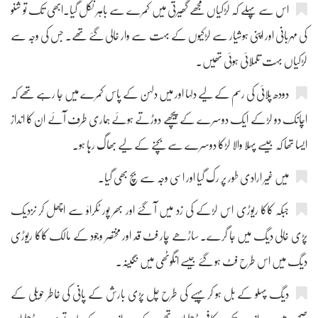
اس سے پہلے کہ لڑکیاں مجھے گھیرتی میں کمرے سے باہر نکل گیا۔ابھی تک تو شنو
کی مہربانی اور اپنی ہوشیار سے لڑکیوں کے بہت سے وار خالی گئے تھے۔ جس کی وجہ سے
لڑکیاں بہت تلملائی ہوئی تھیں۔
دودھ پلائی کی رسم کے لیے دلہا اور میں دلہن کے پاس کمرے میں جا رہے تھے کہ
اچانک دو لڑکے ایک دوسرے کے پیچھے دوڑتے ہوئے ہماری طرف آئے ان کا انداز
ایسا تھا کہ جیسے پہلا والا لڑکا دوسرے سے بچنے کے لیے بھاگ رہا ہو۔
میں غیر ارادی طور پر رک گیا اور اسی وجہ سے بچ بھی گیا۔
جبکہ کاکا ریوڑی اس لڑکے کی زد میں آ گئے اور بھر پور ٹکراؤ سے اچھل کر نزدیک
پڑی خالی دیگ میں جا گرے۔ ساڑھے چار فٹ قد اور مختصر وجود کے مالک کاکا ریوڑی
دیگ میں اس طرح فٹ ہو گئے جیسے انگوٹھی میں نگینہ۔
دیگ پہلو کے بل ہو کر پہیے کی طرح چل پڑی بارش کے پانی کی خاطر حویلی کے