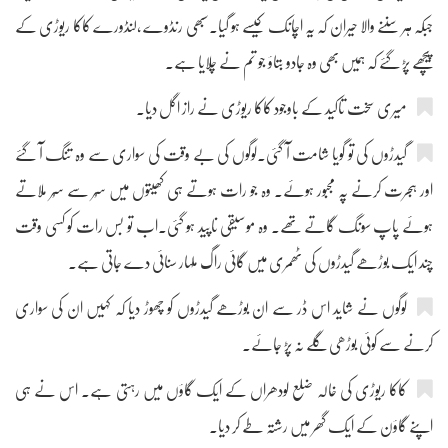
جبکہ ہر سننے والا حیران کہ یہ اچانک کیسے ہو گیا۔سبھی رنڈوے ،لنڈورے کاکا ریوڑی کے
پیچھے پڑ گئے کہ ہمیں بھی وہ جادو بتاؤ جو تم نے چلایا ہے۔
میری سخت تاکید کے باوجود کاکا ریوڑی نے راز اگل دیا۔
گیدڑوں کی تو گویا شامت آ گئی۔لوگوں کی بے وقت کی سواری سے وہ تنگ آ گئے
اور ہجرت کرنے پہ مجبور ہوئے۔ وہ جو رات ہوتے ہی کھیتوں میں سُر سے سُر ملاتے
ہوئے پاپ سونگ گاتے تھے۔ وہ موسیقی ناپید ہو گئی۔اب تو بس رات کو کسی وقت
چند ایک بوڑھے گیدڑوں کی ٹھمری میں گائی راگ ملہار سنائی دے جاتی ہے۔
لوگوں نے شاید اس ڈر سے ان بوڑھے گیدڑوں کو چھوڑ دیا کہ کہیں ان کی سواری
کرنے سے کوئی بوڑھی گلے نہ پڑ جائے۔
کاکا ریوڑی کی خالہ ضلع لودھراں کے ایک گاؤں میں رہتی ہے۔ اس نے ہی
اپنے گاؤن کے ایک گھر میں رشتہ طے کر دیا۔