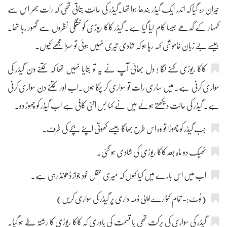
حیران رہ گیا کہ اندر ایک گیڈر بندھا ہوا تھا۔گیڈر کی حالت بتاتی تھی کہ رات بھر اس سے
کمہار کے گدھے جیسا کام لیا گیا ہے۔ گیڈر کاکا ریوڑی کو خشمگی نظروں سے گھور رہا تھا۔
جیسے بے زبان خاموشی کہہ رہا ہو کہ شادی تیری نہیں ہوئی تو سزا مجھے کیوں۔
کاکا ریوڑی کہنے لگا ! دل بھائی آپ نے یہ تو بتایا نہیں تھا کہ کتنے دن گیڈر کی
سواری کرنی ہے۔ میں ساری رات تو سواری کر چکا ہوں۔اب اور کتنے دن سواری کرنی
ہے۔ گیڈر کی حالت دیکھتے ہوئے میں نے کہا بس اتنی کافی ہے اب گیڈر کو چھوڑ دو۔
جب گیڈر کو چھوڑا تو وہ اس طرح بھاگا جیسے کھوتی اپنے بچے کی طرف۔
ٹھیک دو ماہ بعد کاکا ریوڑی کی شادی ہو گئی۔
اب میں اس بارے میں کیا کہوں کہ میری عقل خود جواز ڈھونڈ رہی ہے۔
(نوٹ:- تمام کنوارے اپنی ذمہ داری پر گیڈر کی سواری کریں)
گیڈر کی سواری کی برکت تھی یا قسمت کی یاوری کہ کاکا ریوڑی کا رشتہ طے ہو گیا۔