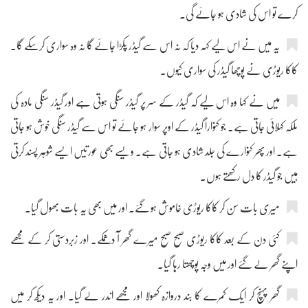
کرے تو اس کی شادی ہو جائے گی۔
یہ میں نے اس لیے کہہ دیا کہ نہ اس سے گیڈر پکڑا جائے گا نہ وہ سواری کرسکے گا۔
کاکا ریوڑی نے پوچھا گیڈر کی سواری کیوں۔
میں نے کہا وہ اس لیے کہ گیڈر کے سر پر گیڈر سنگی ہوتی ہے اور گیڈر سنگی مادہ کی
ملکہ کہلائی جاتی ہے۔ جو کنوارا گیڈر کے اوپر سوار ہو جائے تو اس سے گیڈر سنگی خوش ہو جاتی
ہے۔ اور پھر کنوارے کی جلد شادی ہو جاتی ہے۔ ویسے بھی عورتیں ایسے شوہر پسند کرتی
ہیں جو گیڈر کا دل رکھتے ہوں۔
میری بات سن کر کاکا ریوڑی خاموش ہو گئے۔ اور میں بھی یہ بات بھول گیا۔
کئی دن کے بعد کاکا ریوڑی صبح صبح میرے گھر آ دھمکے۔ اور زبردستی کر کے مجھے
اپنے گھر لے گئے اور میں وجہ پوچھتا رہا گیا۔
گھر پہنچ کر ایک کمرے کا بند دروازہ کھولا اور مجھے اندر لے گیا۔ اور یہ دیکھ کر میں