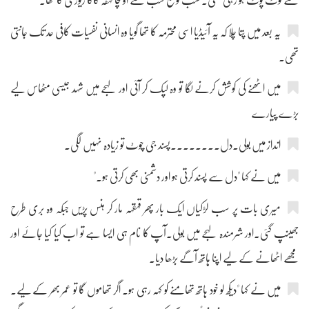
سے لوٹ پوٹ ہو رہی تھی۔حسب توقع سب سے اونچا قہقہ کاکا ریوڑی کا تھا۔
یہ بعد میں پتا چلا کہ یہ آئیڈیا اسی محترمہ کا تھا گویا وہ انسانی نفسیات کافی حد تک جانتی
تھی۔
میں اٹھنے کی کوشش کرنے لگا تو وہ لپک کر آئی اور لہجے میں شہد جیسی مٹھاس لیے
بڑے پیارے
انداز میں بولی۔دل۔۔۔۔۔۔۔۔پسند جی چوٹ تو زیادہ نہیں لگی۔
میں نے کہا "دل سے پسند کرتی ہو اور دشمنی بھی کرتی ہو۔"
میری بات پر سب لڑکیاں ایک بار پھر قہقہہ مار کر ہنس پڑیں جبکہ وہ بری طرح
جھینپ گئی۔اور شرمندہ لہجے میں بولی۔آپ کا نام ہی ایسا ہے تو اب کیا کیا جائے اور
مجھے اٹھانے کے لیے اپنا ہاتھ آگے بڑھا دیا۔
میں نے کہا "دیکھ لو خود ہاتھ تھامنے کو کہہ رہی ہو۔ اگر تھاموں گا تو عمر بھر کے لیے۔