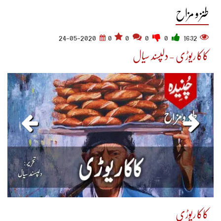
طنز و مزاح
24-05-2020
0
0
0
0
1632
کاکا ریوڑی - دلپسند سیال
کاکا ریوڑی