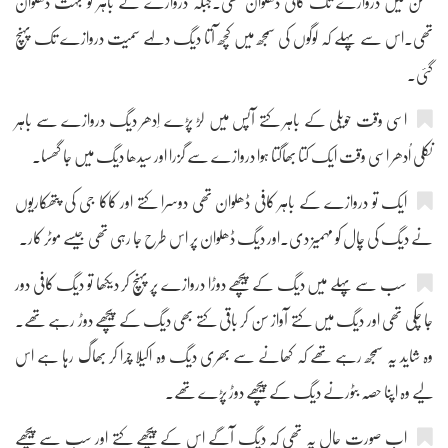
صحن میں دروازے تک کافی ڈھلوان تھی۔جبکہ دروازے کے باہر تو بہت ڈھلوان
تھی۔اس سے پہلے کہ لوگوں کی سمجھ میں کچھ آتا دیگ دلہے سمیت دروازے تک پہنچ
گئی۔
اسی وقت حویلی کے باہر کتے آپس میں لڑ پڑے اِدھر دیگ دروازے سے باہر
نکلی اُدھر اسی وقت ایک کتا بھاگتا ہوا دروازے سے گزرا اور سیدھا دیگ میں جا گھسا۔
ایک تو دروازے کے باہر کافی ڈھلوان تھی دوسرا کتے اور کاکا جی کی پتھکاریوں
نے دیگ کی چال کو مہمیز دی۔اور دیگ ڈھلوان پر اس طرح جا رہی تھی جیسے موٹر کار۔
سب سے پہلے میں دیگ کے پیچھے دوڑا دروازے پر پہنچ کر دیکھا تو دیگ کافی دور
جا چکی تھی اور دیگ میں کتے آواز سن کر باقی کتے بھی دیگ کے پیچھے دوڑ رہے تھے۔
وہ شاید یہ سمجھ رہے تھے کہ کھانے سے بھری دیگ وہ اکیلا چرا کر بھاگ رہا ہے اس
لیے وہ اپنا حصہ بٹورنے دیگ کے پیچھے دوڑ پڑے تھے۔
اب صورت حال یہ تھی کہ دیگ آگے اس کے پیچھے کتے اور سب سے پیچھے