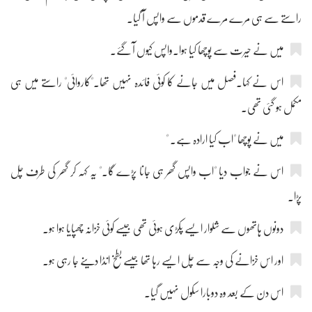
راستے سے ہی مرے مرے قدموں سے واپس آ گیا۔
میں نے حیرت سے پوچھا کیا ہوا۔واپس کیوں آ گئے۔
اس نے کہا۔فصل میں جانے کا کوئی فائدہ نہیں تھا۔"کاروائی" راستے میں ہی
مکمل ہو گئی تھی۔
میں نے پوچھا "اب کیا ارادہ ہے۔ "
اس نے جواب دیا "اب واپس گھر ہی جانا پڑے گا۔" یہ کہہ کر گھر کی طرف چل
پڑا۔
دونوں ہاتھوں سے شلوار ایسے پکڑی ہوئی تھی جیسے کوئی خزانہ چھپایا ہوا ہو۔
اور اس خزانے کی وجہ سے چل ایسے رہا تھا جیسے بطخ انڈا دینے جا رہی ہو۔
اس دن کے بعد وہ دوبارا سکول نہیں گیا۔