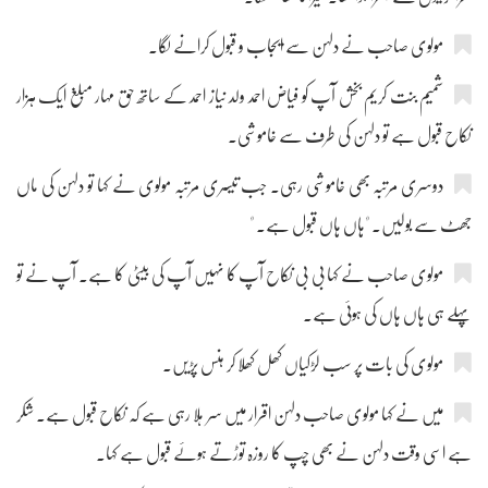
مولوی صاحب نے دلہن سے ایجاب و قبول کرانے لگا۔
شمیم بنت کریم بخش آپ کو فیاض احمد ولد نیاز احمد کے ساتھ حق مہار مبلغ ایک ہزار
نکاح قبول ہے تو دلہن کی طرف سے خاموشی۔
دوسری مرتبہ بھی خاموشی رہی۔ جب تیسری مرتبہ مولوی نے کہا تو دلہن کی ماں
جھٹ سے بولیں۔ "ہاں ہاں قبول ہے۔ "
مولوی صاحب نے کہا بی بی نکاح آپ کا نہیں آپ کی بیٹی کا ہے۔ آپ نے تو
پہلے ہی ہاں ہاں کی ہوئی ہے۔
مولوی کی بات پر سب لڑکیاں کھل کھلا کر ہنس پڑیں۔
میں نے کہا مولوی صاحب دلہن اقرار میں سر ہلا رہی ہے کہ نکاح قبول ہے۔ شکر
ہے اسی وقت دلہن نے بھی چپ کا روزہ توڑتے ہوئے قبول ہے کہا۔