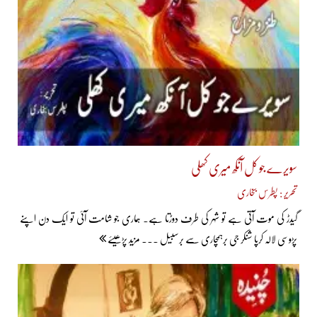
سویرے جو کل آنکھ میری کھلی
تحریر : پطرس بخاری
گیدڑ کی موت آتی ہے تو شہر کی طرف دوڑتا ہے۔ ہماری جو شامت آئی تو ایک دن اپنے
پڑوسی لالہ کرپا شنکر جی برہمچاری سے برسبیل ... مزید پڑھیئے