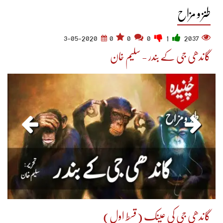
طنز و مزاح
3-05-2020
0
0
0
1
2037
گاندھی جی کے بندر - سلیم خان
گاندھی جی کی عینک (قسط اول)