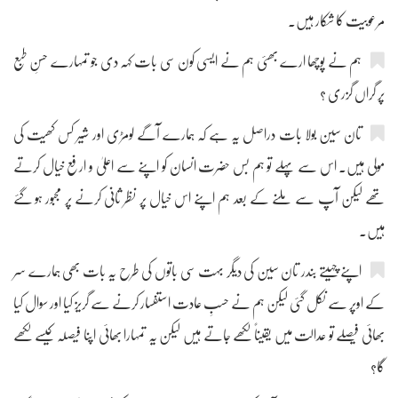
مرعوبیت کا شکار ہیں۔
ہم نے پوچھا ارے بھئی ہم نے ایسی کون سی بات کہہ دی جو تمہارے حسنِ طبع
پر گراں گزری ؟
تان سین بولا بات دراصل یہ ہے کہ ہمارے آگے لومڑی اور شیر کس کھیت کی
مولی ہیں۔ اس سے پہلے تو ہم بس حضرت انسان کو اپنے سے اعلیٰ و ارفع خیال کرتے
تھے لیکن آپ سے ملنے کے بعد ہم اپنے اس خیال پر نظر ثانی کرنے پر مجبور ہو گئے
ہیں۔
اپنے چہیتے بندر تان سین کی دیگر بہت سی باتوں کی طرح یہ بات بھی ہمارے سر
کے اوپر سے نکل گئی لیکن ہم نے حسبِ عادت استفسار کرنے سے گریز کیا اور سوال کیا
بھائی فیصلے تو عدالت میں یقیناً لکھے جاتے ہیں لیکن یہ تمہارا بھائی اپنا فیصلہ کیسے لکھے
گا؟