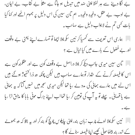
بے لگا دینے سے ہر لفظ اپنی ضد میں تبدیل ہو جاتا ہے مثلاً بے نقاب، بے ایمان،
بے ادب، بے عقل، وغیرہ وغیرہ۔ ہم تان سین کی اس دلیل پر جھوم اٹھے اور کہا کیا
بات کہی تم نے لاجواب دلیل ہے صاحب۔
ہماری اس تعریف سے کھسیا کر نین سکھ بولا اچھا تو تمہارے اپنے یعنی بے وقوف
اور بے فضول کے بارے میں کیا خیال ہے ؟
تان سین میری جانب دیکھ کر بولا دراصل بے وقوف کون ہے اور عقلمند کون ہے
اس کا فیصلہ کرنے کے حقدار تو ہمارے صاحب ہیں لیکن چونکہ وہ ذرا کنفیوژ ہو گئے ہیں
اس لئے میں ہمارے بھائی کی مدد لے رہا تھا لیکن میری سمجھ میں نہیں آتا کہ یہ بھائی
ہے یا قصائی۔ پہلے تو یہ آپ کی توہین کر رہا تھا اب اپنے بزرگ مونی بابا کا مذاق اڑا رہا
ہے۔
نین سکھ بولا اوئے چرب زبان بندر اپنی چاپلوس چونچ کو بند کر اور یہ بتلا کہ وہ جھولے
کے اندر بند بیٹھا مونی کیسے اپنا فیصلہ سنائے گا ؟