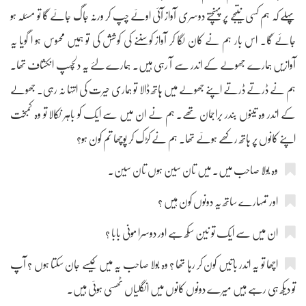
پہلے کہ ہم کسی نتیجے پر پہنچتے دوسری آواز آئی اوئے چپ کر ورنہ جاگ جائے گا تو مسئلہ ہو
جائے گا۔ اس بار ہم نے کان لگا کر آواز کوسننے کی کوشش کی تو ہمیں محسوس ہو ا گویا یہ
آوازیں ہمارے جھولے کے اندر سے آ رہی ہیں۔ ہمارے لئے یہ دلچسپ انکشاف تھا۔
ہم نے ڈرتے ڈرتے اپنے جھولے میں ہاتھ ڈالا تو ہماری حیرت کی انتہا نہ رہی۔ جھولے
کے اندر وہ تینوں بندر براجمان تھے۔ ہم نے ان میں سے ایک کو باہر نکالا تو وہ کمبخت
اپنے کانوں پر ہاتھ رکھے ہوئے تھا۔ ہم نے کڑک کر پوچھا تم کون ہو؟
وہ بولا صاحب میں۔ میں تان سین ہوں تان سین۔
اور تمہارے ساتھ یہ دونوں کون ہیں ؟
ان میں سے ایک تو نین سکھ ہے اور دوسرا مونی بابا ؟
اچھا تو یہ اندر باتیں کون کر رہا تھا ؟ وہ بولا صاحب یہ میں کیسے جان سکتا ہوں ؟ آپ
تو دیکھ ہی رہے ہیں میرے دونوں کانوں میں انگلیاں ٹھسی ہوئی ہیں۔