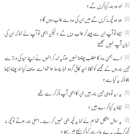
اور وہ بندر کیا کریں گے ؟
وہ! وہ کچھ نہ کریں گے میں ان کی مدد سے جواب دوں گا ؟
اچھا تو آپ ان سے پوچھ کر جواب دیں گے ؟ لیکن ابھی تو آپ نے کہا کہ ان کی
زبان آپ نہیں سمجھتے
ارے بھئی مدد کا مطلب پوچھنا نہیں ہوتا یہ کہہ کر انہوں نے اپنے میز کی دراز سے
تین بندروں کے مجسمے کو نکالا اسپر کافی گردو غبار چڑھا ہوا تھا اسے صاف کیا اور پوچھا اچھا
بتلاؤ کہ یہ کیا ہے ؟
یہ ! یہ تو وہی تین بندر ہیں جن کا ابھی آپ ذکر کر رہے تھے
اچھا یہ کیا کر رہے ہیں ؟
یہ سوال مشکل تھا ہم نے کہا یہ کچھ بھی نہیں کر رہے۔ اصلی بندر ہوتے تو کچھ نہ
کچھ کرتے۔ یہ بے جان بندر کیا کر سکتے ہیں بھلا ؟