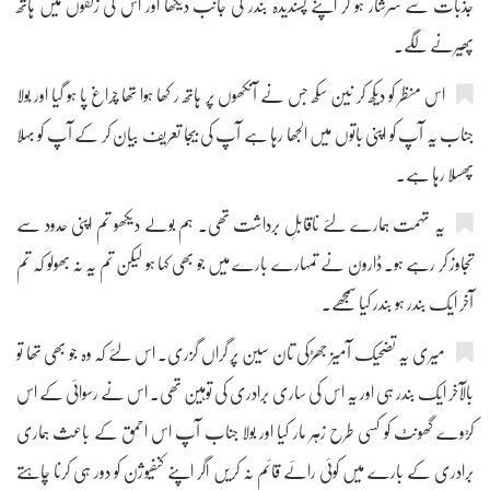
جذبات سے سرشار ہو کر اپنے پسندیدہ بندر کی جانب دیکھا اور اس کی زلفوں میں ہاتھ
پھیرنے لگے۔
اس منظر کو دیکھ کر نین سکھ جس نے آنکھوں پر ہاتھ ر کھا ہوا تھا چراغ پا ہو گیا اور بولا
جناب یہ آپ کو اپنی باتوں میں الجھا رہا ہے آپ کی بیجا تعریف بیان کر کے آپ کو بہلا
پھسلا رہا ہے۔
یہ تہمت ہمارے لئے ناقابلِ برداشت تھی۔ ہم بولے دیکھو تم اپنی حدود سے
تجاوز کر رہے ہو۔ ڈارون نے تمہارے بارے میں جو بھی کہا ہو لیکن تم یہ نہ بھولو کہ تم
آخر ایک بندر ہو بندر کیا سمجھے۔
میری یہ تضحیک آمیز جھڑکی تان سین پر گراں گزری۔ اس لئے کہ وہ جو بھی تھا تو
بالآخر ایک بندر ہی اور یہ اس کی ساری برادری کی توہین تھی۔ اس نے رسوائی کے اس
کڑوے گھونٹ کو کسی طرح زہر مار کیا اور بولا جناب آپ اس احمق کے باعث ہماری
برادری کے بارے میں کوئی رائے قائم نہ کریں اگر اپنے کنفیوژن کو دور ہی کرنا چاہتے