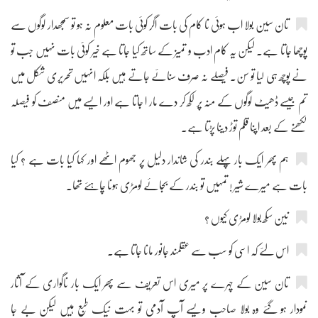
تان سین بولا اب ہوئی نا کام کی بات اگر کوئی بات معلوم نہ ہو تو سمجھدار لوگوں سے
پوچھا جاتا ہے۔ لیکن یہ کام ادب و تمیز کے ساتھ کیا جاتا ہے خیر کوئی بات نہیں جب تو
نے پوچھ ہی لیا تو سن۔ فیصلے نہ صرف سنائے جاتے ہیں بلکہ انہیں تحریری شکل میں
تم جیسے ڈھیٹ لوگوں کے منہ پر لکھ کر دے مار ا جاتا ہے اور ایسے میں منصف کو فیصلہ
لکھنے کے بعد اپنا قلم توڑ دینا پڑتا ہے۔
ہم پھر ایک بار پہلے بندر کی شاندار دلیل پر جھوم اٹھے اور کہا کیا بات ہے ؟ کیا
بات ہے میرے شیر ! تمہیں تو بندر کے بجائے لومڑی ہونا چاہئے تھا۔
نین سکھ بولا لومڑی کیوں ؟
اس لئے کہ اسی کو سب سے عقلمند جانور مانا جاتا ہے۔
تان سین کے چہرے پر میری اس تعریف سے پھر ایک بار ناگواری کے آثار
نمودار ہو گئے وہ بولا صاحب ویسے آپ آدمی تو بہت نیک طبع ہیں لیکن بے جا