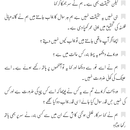
لیکن حقیقت بھی ہے۔ ہم نے سر جھکا کر کہا
جی نہیں یہ حقیقت نہیں ہے ہم ہر سوال کا جواب جانتے ہیں ہم نے گاندھیائی
فلسفہ کی تحقیق میں اپنی عمر کھپا دی ہے۔
اچھا اگر آپ واقعی جانتے ہیں تو جواب کیوں نہیں دیتے ؟
وہ بولے دیکھو یہ پہلا بندر کس حالت میں ہے ؟
ہم نے اسے غور سے دیکھا اور کہا یہ تو آنکھوں پر ہاتھ رکھے ہوئے ہے۔ اسے
عینک کی کوئی ضرورت نہیں۔
وہ ڈانٹ کر بولے تم سے یہ کس نے پوچھا کہ اسے کس چیز کی ضرورت ہے اور کس
کی نہیں جس قدر سوال کیا جائے اسی قدر جواب دو کیا سمجھے ؟
ہم نے کہا سرکار غلطی ہو گئی کاش کے ان میں سے کسی بندر نے سر پر بھی ہاتھ
رکھا ہوتا؟