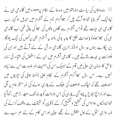
ہندوستان کی ریاست مہاراشٹر میں وردھا کے مقام پر۱۹۳۶ء میں گاندھی جی نے
اپنا ایک گھر بنایا تھا جو آگے چل کر سیوا گرام نام کے آشرم میں تبدیل ہو گیا۔ جب
گاندھی جی حیات تھے تو اس آشرم سے گاؤں والوں کی سیوا کی جاتی تھی اب گاندھی
جی کی سیوا بھاونا (خدمتِ خلق کا جذبہ) کی مانند یہ آ شرم بھی پرکھوں کی ایک یادگار
بن چکا ہے جہاں ہر سال ۳ لاکھ زائرین گاندھی درشن کے لئے آتے ہیں اور ان کی
نوادرات پر حیرت جتاتے ہیں۔ گاندھی آشرم میں ان کے استعمال کی اشیاء فی زمانہ
نمائش کا سامان بنی ہوئی ہیں قوم کے نزدیک اس کی اہمیت اور ضرورت اس سے زیادہ
نہیں ہے۔ اس سال سیوا گرام آشرم کے حکام اپنی ڈائمنڈ جوبلی کی تیاریوں میں
مصروف تھے کہ اچانک موصوف کی عینک کے چوری ہونے کی خبر منظرِ عام پر آئی
ہے اور ذرائع ابلاغ پر چھا گئی۔ چوری کی اس واردات کو چھ ماہ تک صیغہ راز میں رکھا گیا
تھا ایسا کیوں ہوا ؟اس کی تحقیق و تفتیش کر کے ناظرین کو حقیقت سے واقف کرانے کی
ذمہ داری ’تول کے بول‘چینل نے مجھے سونپی اور اس کام کے لئے ہم سب سے