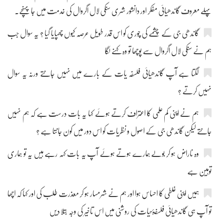
پہلے معروف گاندھیائی مفکر اور دانشور شری سنکی لال اگروال کی خدمت میں جا پہنچے۔
گاندھی جی کے چشمے کی چوری کو اس قدر طویل عرصہ کیوں چھپایا گیا ؟ یہ سوال جب
ہم نے سنکی لال اگروال سے پوچھا تو وہ کہنے لگا
لگتا ہے آپ گاندھیائی فلسفہ یات کے بارے میں نہیں جانتے ورنہ یہ سوال
نہیں کرتے ؟
ہم نے اپنی کم علمی کا اعتراف کرتے ہوئے کہا یہ بات درست ہے کہ ہم نہیں
جانتے لیکن گاندھی جی کے اصول و نظریات کو اس دور میں کون جانتا ہے ؟
وہ ناراض ہو کر بولے ہمارے ہوتے ہوئے آپ یہ بات کہہ رہے ہیں یہ تو ہماری
توہین ہے
ہمیں اپنی غلطی کا احساس ہوا اور ہم نے شرمسار ہو کر معذرت طلب کی اور کہا کہ اچھا
تو آپ ہی گاندھیائی فلسفۂحیات کی روشنی میں اس تاخیر کی وجہ بتلا دیں