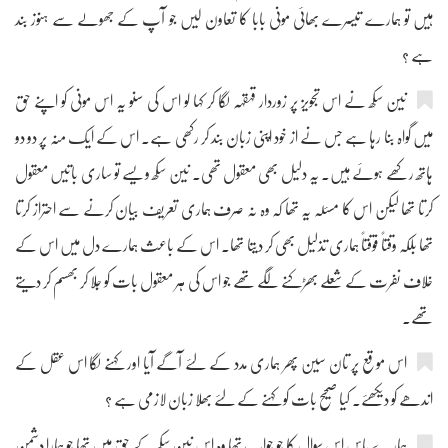
ہیں تو ہمارے تیسرے بھائی مونی بابا کا تعاون لیں جو آپ کے جھولے سے ہنوز بند
ہے ؟
نین سکھ نے اس تجویز پر زوردار قہقہہ لگا کر کہا لو اس کی سنو یہ اس مونی کو اپنے حق
میں گواہ بنا رہا ہے جس نے از خود اپنی زبان بند کر رکھی ہے۔ اس کے ایک منہ پر دو دو
ہاتھ رکھے ہوئے ہیں۔ یہ دلیل بھی معقول تھی۔ نین سکھ ویسے تو ساری باتیں معقول
کرتا تھا لیکن اس کا مسئلہ یہ تھا کہ وہ نہ صرف ہماری تعریف بیان کرنے سے احتراز کرتا
تھا بلکہ وقتاً فوقتاً ہماری تذلیل بھی کر دیتا تھا۔ اس کے باعث ہمارے دل میں اس کے
خلاف نفرت کے شعلے بھڑکنے لگے تھے جو اس کی ہر معقول بات کو جلا کر بھسم کر دیتے
تھے۔
اس موقع پر تان سین پھر ہماری مدد کے لئے آگے آیا اور کہنے لگا اس عقل کے
اندھے کو دیکھئے۔ کیا صحیح بات کو کہنے کے لئے بھلا زبان لازمی ہے ؟
ہمارے پاس اس سوال کا جو جواب تھا وہ اس نین سکھ کے حق میں تھا جو ہمارا دشمن