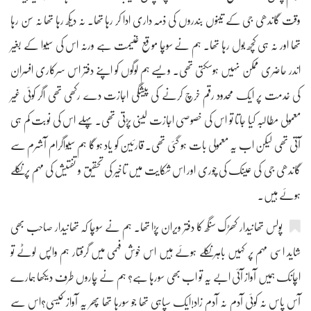
وقت گاندھی جی کے تینوں بندروں کی ذمہ داری ادا کر رہا تھا۔ نہ دیکھ رہا تھا نہ سن رہا
تھا اور نہ ہی کچھ بول رہا تھا۔ ہم نے سوچا موقع غنیمت ہے ورنہ اس کی سیوا کے بغیر
اندر حاضری ممکن نہیں ہوسکتی تھی۔ ویسے ہم لوگوں کو اپنے دفتر اس سرکاری افسران
کی خدمت پر ایک محدود رقم خرچ کرنے کی پیشگی اجازت دے رکھی تھی اگر کوئی غیر
معمولی مطالبہ کیا جاتا تو اس کی خصوصی اجازت لینی پڑتی تھی۔ پہلے اس کی نوبت کم ہی
آتی تھی لیکن اب یہ معمولی بات ہو گئی تھی۔ قارئین کو یاد ہو گا ہم سیواگرام آشرم سے
گاندھی جی کی عینک کی چوری اور اس شکایت میں تاخیر کی تحقیق و تفتیش کی مہم پر نکلے
ہوئے ہیں۔
پولس تھانیدار کھڑک سنگھ کا دفتر ویران پڑا تھا۔ ہم نے سوچا کہ تھانیدار صاحب بھی
شاید اسی مہم پر کہیں باہر نکلے ہوئے ہیں اس خوش فہمی میں گرفتار ہم واپس لوٹے تو
اچانک ہمیں آواز آئی ابے یہ تو اب بھی سورہا ہے؟ ہم نے چاروں طرف دیکھا ہمارے
آس پاس نہ کوئی آدم نہ آدم زاد!ایک سپاہی تھا جو سورہا تھا پھر یہ آواز کیسی؟اس سے