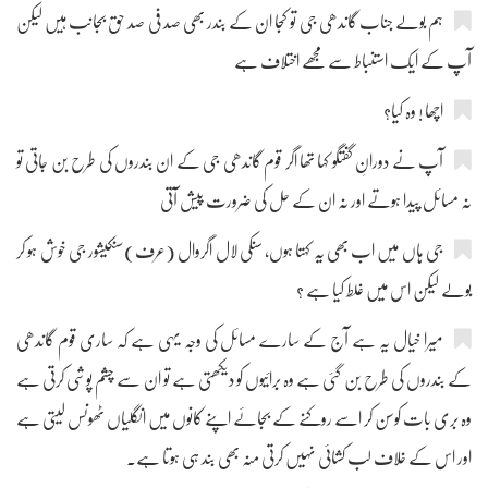
ہم بولے جناب گاندھی جی تو کجا ان کے بندر بھی صد فی صد حق بجانب ہیں لیکن
آپ کے ایک استنباط سے مجھے اختلاف ہے
اچھا ! وہ کیا؟
آپ نے دورانِ گفتگو کہا تھا اگر قوم گاندھی جی کے ان بندروں کی طرح بن جاتی تو
نہ مسائل پیدا ہوتے اور نہ ان کے حل کی ضرورت پیش آتی
جی ہاں میں اب بھی یہ کہتا ہوں، سنکی لال اگروال (عرف)سنکیشور جی خوش ہو کر
بولے لیکن اس میں غلط کیا ہے ؟
میرا خیال یہ ہے آج کے سارے مسائل کی وجہ یہی ہے کہ ساری قوم گاندھی
کے بندروں کی طرح بن گئی ہے وہ برائیوں کو دیکھتی ہے تو ان سے چشم پوشی کرتی ہے
وہ بری بات کوسن کر اسے روکنے کے بجائے اپنے کانوں میں انگلیاں ٹھونس لیتی ہے
اور اس کے خلاف لب کشائی نہیں کرتی منہ بھی بند ہی ہوتا ہے۔