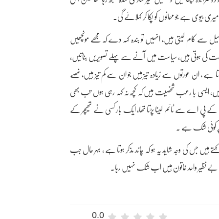
ری بیوی ہے جو مہمانوں کو پکا کر کہلائے گی۔
فصیل سے کام لیتی ہیں، انہیں تو بندہ کہہ دے کہ مجھے مونچھیں
حکومت کی ہوتی ہیں، سیاست میں آنے سے پہلے تصویریں بناتیں،
 ہے ، ان عورتوں سے زیادہ تیز ہیں جو ان سے کم تیز ہیں، غصے
جانتیں، ایسی با رعب شخصیت ہیں کہ کچھ نہ کہہ رہی ہوں تب بھی
مہ کے پی اے سے ٹائم لینا پڑتا تھا، ایک بار کسی نے تھیچر کے
 پر کوئی شک ہے ۔
تے ہیں جس کی وجہ شاید یہ ہو کہ چاند مذکر ہوتا ہے ، بہر حال جب
یں بے نظیر واحد خاتون ہیں اب شک نہیں رہا۔
0.0