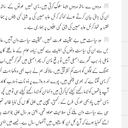
مردوں ے ساتھ مردوں جیسا سلوک کرتی ہیں، یہی نہیں عورتوں کے ساتھ
ان کی بڑائی بیان کرتے ہوئے کہا کہ کرنل عابد حسین کی یہ بیٹی کئی بیٹوں پر 
فقرہ یہ تھا، کرنل عابد حسین کی بیٹی کئی بیٹیوں پر بھاری ہے ۔
وہ سیاست میں بے حیثیت عورت نہیں ، بحیثیت سیاست دان آئیں، ہمارے 
جس سے ان کی سیاست دانوں کی اہلیت سے کہیں زیادہ عوام کے حافظے کا پتہ
پہلی بار جب گھر سے اسمبلی آئیں تو برقع پہن کر، پھر اسمبلی میں گھر کر گئیں،ا
جھنگ کے لوگوں کو بہت کم نظر آتی ہیں، حالانکہ ہم نے جب بھی دیکھا بہت نظ
کر یہی لگتا ہے کہ بھری بیٹھی ہیں، چہرے اور دروازے پر ڈو ناٹ ڈسٹرب کا بورڈ 
آپ ہاتھوں کو ایسا رکھنے کیلئے کیا کرتی ہیں؟ کہا ان کو ایسا رکھنے کیلئے ہی تو میں کچ
یہی نہیں پاؤ بھی مور کی طرح کے رکھتی، بچپن میں اپنی کلاس کی نمایا طالبہ تھیں
ہی سے سیاست دان بننے کی صلاحیت موجود تھی، یعنی ہر سال اپنی جماع
اتنے کمٹیڈ ہوئے کہ آج کل ان کا ساتیوں میں آٹھواں سال ہے ، غصے میں ایسی ان