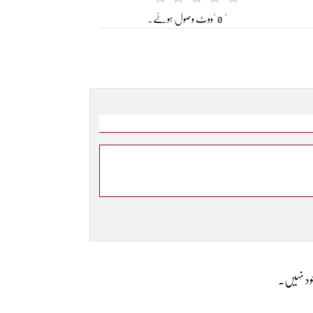
" 0 "ووٹ وصول ہوئے۔
وجود نہیں۔