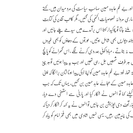
ں اور بے غم عابدہ حسین صاحب سیاست کی مرد میدان ہیں، کہتے
ں ساری مردانہ خصوصیات اکٹھی کی گئیں، مگر کاتب تقدیر کی کتابت
کو ملنے جاتا تو چوکیدار کہتا اس برآمدے میں سیدھے چلے جائیں اور
ند دیواریں بھی شامل ہوتیں، عورتوں کے دوپٹوں کو بھی غیروں
ہ بتاتے ، مبادا کوئی ہمدردی کرنے لگے ، اس گھرانے کو پانچ
ں ہر طرف شمعیں جل رہی تھیں اور جب یہ پیدا ہوئیں تو ہر چیز
 بے غم عابدہ حسین کو اپنا لڑکی پیدا ہونا اتان برا لگا کہ اپنی
عابدہ حسین کے بجائے عابد حسین بن گئیں، یہاں تک کہ جب
یلئے کہا تو انہوں نے انکار کیا اور پارٹی سے استعفیٰ دے دیا،
ر آف دی اپوزیشن بن جائیں تو انہوں نے یہ کہہ کر انکار کر دیا کہ
گ کی چئیرمین رہیں، یہی نہیں شادی میں بھی فخر امام کو بیاہ کر