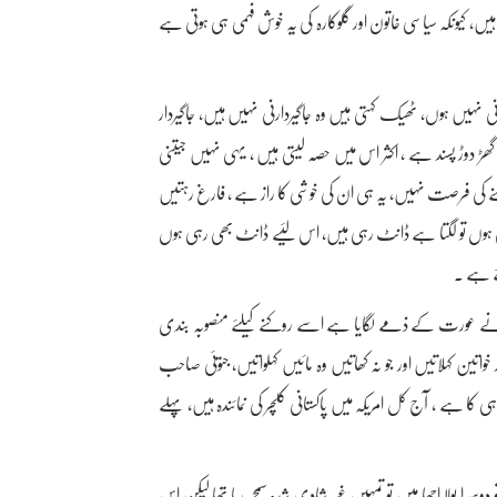
ں، کیونکہ سیاسی خاتون اور گلوکارہ کی یہ خوش فہمی ہی ہوتی ہے
نی نہیں ہوں، ٹھیک کہتی ہیں وہ جاگیردارنی نہیں ہیں، جاگیردار
 دوڑ پسند ہے ، اکثر اس میں حصہ لیتی ہیں ، یہی نہیں جیتنی
 کی فرصت نہیں، یہ ہی ان کی خوشی کا راز ہے ، فارغ رہتیں
ی ہوں تو لگتا ہے ڈانٹ رہی ہیں، اس لئیے ڈانٹ بھی رہی ہوں
ئے ہے ۔
نے عورت کے ذمے لگایا ہے اسے روکنے کیلئے منصوبہ بندی
 خواتین کہلاتیں اور جو نہ کھاتیں وہ مائیں کہلواتیں، جتوئی صاحب
 کا ہے ، آج کل امریکہ میں پاکستانی کلچر کی نمائندہ ہیں، پہلے
را بولا اچھا میں تو تمہیں غیر شادی شدہ سمجھ رہا تھا لیکن اس