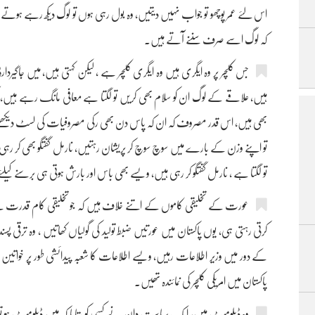
اس لئے عمر پوچھو تو جواب نہیں دیتیں، وہ بول رہی ہوں تو لوگ دیکھ رہے ہوتے ہی
کہ لوگ اسے صرف سننے آتے ہیں۔
جس کلچر پر وہ ایگری ہیں وہ ایگری کلچر ہے ، لیکن کہتی ہیں، میں جاگیردار
ہیں، علاقے کے لوگ ان کو سلام بھی کریں تو لگتا ہے معافی مانگ رہے ہیں، گھڑ
بھی ہیں، اس قدر مصروف کہ ان کہ پاس دن بھی رکی مصروفیات کی لسٹ دیکھنے
تو اپنے وزن کے بارے میں سوچ سوچ کر پریشان رہتیں، نارمل گفتگو بھی کر رہ
تو لگتا ہے ، نارمل گفتگو کر رہی ہیں، ویسے بھی باس اور بارش ہوتی ہی برسنے کیل
عورت کے تخلیقی کاموں کے اتنے خلاف ہیں کہ جو تخلیقی کام قدرت 
کرتی رہتی ہی، یوں پاکستان میں عورتیں ضبط تولید کی گولیاں کھاتیں ، وہ ترقی پسند
کے دور میں وزیر اطلاعات رہیں، ویسے اطلاعات کا شعبہ پیدائشی طور پر خواتین ہی
پاکستان میں امریکی کلچر کی نمائندہ تھیں۔
وہ ڈپلومیٹ ہیں، ایک سیاست دان نے کسی کو بتایا کہ میں ڈپلومیٹ ہو تو دوس