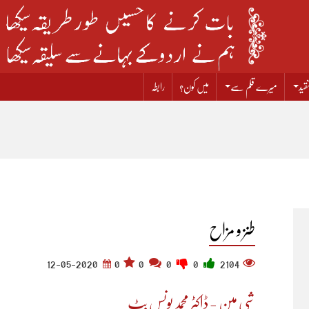
قید
میرے قلم سے
میں کون؟
رابطہ
طنز و مزاح
12-05-2020
0
0
0
0
2104
شی مین - ڈاکٹر محمد یونس بٹ