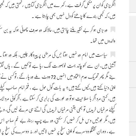
انگریزی کو ان پر مکمل گرفت ہے ، کمر ے میں انگریزی کتابیں رکھتی ہیں کہ کبھ
ہیں، کہ کبھی بندے کا پڑھنے کو دل نہیں بھی چاہتا ہے ۔
وہ بڑی ہو کر بے نظیر بننے چاہتی ہیں، حالانکہ وہ صرف چھوٹی ہو کہ یہ ب
والدوں میں تھا۔
سیاست میں امام وہ نہیں ہوتا جس کی مرضی پر پیروکار چلیں، بلکہ وہ ہوتا 
اپنی دنیا کہتے ہیں،کیوں کہتے ہیں؟ یہ بات گول مول ہے ، فخر امام صاحب کیلئے 
ہیں، کہتی مرد اگر با صلاحیت ہو تو وہ عورت کی برابری کر سکتا ہے ، اگر کوئی مرد ایسا 
کیلئے مرغیاں خریدیں تو بھی جتنی مرغیاں خریدیں گی اتنے ہی مرغے لیں گی، ویسے
ہیں، مگر عورتیں دس مل کر نہیں کر سکتی، وہ ہے چپ رہنا، بے غم صاحبہ اس 
ہے ، دوران گفتگو دوسرے کو اپنی سطح پر نہیں لاتیں اور نہ دوسرے کی سطح پر اتر