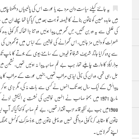
یہ جاننے کیلئے سیاست دان مرد ہے یا عورت اس کی پالیسیاں دیکھنا چاہی
ہیں عابدہ حسین کو خاتون بنانے کا فیصلہ تو بہت بعد میں کیا گیا تھا پہلے ان می
کی غلطی سے یہ وہ بن گئیں، جس گھر میں پیدا ہوئیں وہ تنا بڑا تھا کہ اگر کوئی بدھ 
جمعرات کو دائیں مڑ جائیں، اس گھرانے کی خواتین کے لباس میں تو گھروں کی بل
سے پردہ کرایا جاتا، شریف شرفا تو غیروں کے سامنے بیوی کے جوتے کا ماپ تک ن
ہزار ایکڑ کا وارث چاہئیے تھا، جب بے غم صاحبہ پیدا نہ ہوئیں تھیں، نشیمن می
جل رہی تھی، وہ ان کی نانی لیڈی مراتب تھیں، جنہیں عورت کے مراتب کا پتہ تھا، خود
پیدائش کے ایک سال بعد تک انہوں نے کسی سے بات نہ کی، مگر بڑی ہو کر 
مارچ 1971 میں بھٹو صاحب نے انہیں خواتین کی نشست پر الیکشن لڑنے ک
1988میں جب بے نظیر قائد حزب اقتدار تھیں، بے غم صاحبہ کو کہا گیا کہ آپ لیڈ
خاتون کا مقابلہ کرنا کوئی مردانگی نہیں وہ پہلی خاتون ہیں جو ڈسٹرکٹ کونسل جھن
اپنے گھر لائیں۔