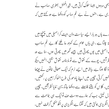
 بھی مردوں جیسا سلوک کرتی ہیں، شیر افضل جعفری صاحب نے
بھاری ہے ، جنہوں نے بے غم صاحبہ کو دیکھا ہے وہ کہتے ہیں کہ
ہاں ہر بار ایسے سیاست دان جیت کر اسمبلی میں پہنچتے ہیں
 چلتا ہے ، جی ہاں عوام کے کمزور حافظے کا، بے غم صاحب
ب اسمبلی میں یوں پھرتی ہیں جیسے گھر میں پھرتی ہوں، سنا ہے وہ
ر آئیں، چہرے کے نقوش سے تو ماہنامہ نقوش لگتی، انہیں دیکھ
لگا ہوتا ہے ،ہاتھ میں ایسے نرم کہ ایک صحافی خاتون نے پوچھا
ھ نہیں کرتی، بچپن میں اپنے پاؤ مور کی طرح اٹھا کر زمین پر رکھتیں،
، کلاس کو جتنے فاصلے سے دیکھا جاتا، یہی نمایا نظر آتیں، بچپن
ت بدل لیتی، جب کہ ہمارے دوست ف تو ایک ہی جماعت سے
گریزی بولتی ہیں کہ لگتا ہے انگریزی پر انکو مکمل گرفت نہیں،