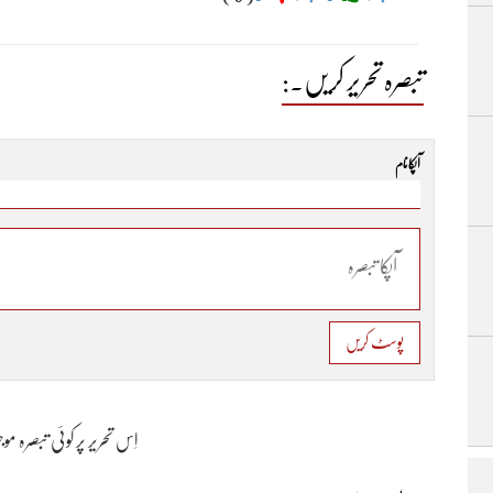
تبصرہ تحریر کریں۔:
آپکا نام
پوسٹ کریں
اِس تحریر پر کوئی تبصرہ م