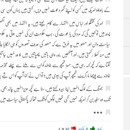
کے باوجود امریکہ میں کسی کو اپنے گھر دعوت نہیں دیں، کہتی ہیں یہاں کون سی می
امر کی گفتگو اور لباس میں اختصار سے کام لیتے ہیں، یہ اختصار میں بھی ت
پسند ہیں تو کہیں گی کہ مرد کی یا عورت کی ، جب حکومت ان کی نہیں ہوتی یہ 
سیاست دان اور مصور میں یہ فرق ہے کہ مصور کی صرف تصوروں کو ہی لٹکایا جاتا
میں منہ کھلا رکھتی ہیں، اور آنکھیں بند، وہی باتیں چھپاتیں ہیں جو وہ نہیں 
لگتا ہے کہ کچھ کہہ رہی ہیں، مسز تھیچر سے خاوند کو ان سے ملنے سے پہلے محتر
خاوند سے پوچھا مارگریٹ تھیچر آپ کی بیوی ہیں؟ تو اس نے کہا آپ کو اس شبے
جھنگ کے لوگ انہیں اپنا ہیرو کہتے ہیں، سنا ہے کچھ عزیز انہیں چاند بھی کہ
تک وہ سفیر بن کر امریکہ نہیں گئی تھیں لوگوں کوشک تھا کہ پاکستانی سیاست م
٭٭٭
پسند
0
ناپسند
0
( 0 )