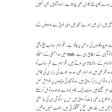
ی بندے کا پڑھنے کا دل بھی چاہتا ہے ، اردو کتابیں بھی رکھیں
ن سکتی ہیں، ان میں اور بے نظیر میں وہی فرق ہے جو دونوں کے
ہے جو پیروکاروں کی مرضی پر چلتا ہے ، فخر امام صاحب پنج وقتی
آئینی ہیں، ان سے کہو چاند بہت خوبصورت لگ رہا ہے تو کہیں گے ، ہاں لگتا تو آئین کے مطابق ہی ہے ، 1985 میں وہ اسمبلی کے اسپیکر
بنے مگر پھر تحریک عدم اعتماد میں انہیں 72 ووٹ ملے وہ ہار گئے ، تو کسی نے کہا امام کے ساتھ 72 ہی ہوتے ہیں، فخر امام بے غم صاحب کو
وہ فخر بھی ہیں اور امام بھی، وہ مرد عورت کی برابری کی قائل
نہ ہو تو اس برابر کر دیتی ہیں، وہ تو تجارتی بنیادوں پر افزائش نسل
 ہم سمجھتے ہیں صرف ایک کام ایسا ہے جو دو مرد تو مل کر سکتے
موضوع پر بھی بات کر دیتی ہیں جس پر سرگوشی ہی کی جا سکتی
تیں ہیں، بلکہ اپنی سطح پر گفتگو کرتی ہیں، جھوٹ نہیں بولتیں،