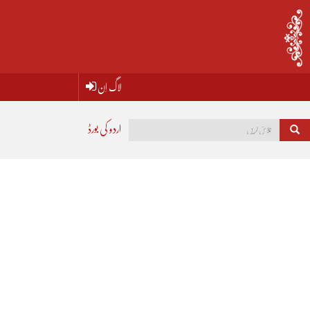
لاگ اِن
اردو کی بورڈ