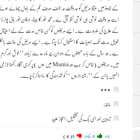
اسے ہر وقت خوشی ہی خوشی نظر آتی ہے۔ محمد انور کا بیٹا، عرفان انور بائی پولر ڈس
کے علاج کی ضرورت ہے۔ ایسے مریضوں کو کسی خاص مدت کے لئے اسپتال م
طویل مدت تک ادویات کا استعمال کرنا پڑتا ہے۔ ایسے مریض کی حالت بالکل 
ہے۔ وہ سال کے بارہ مہینوں کے دوران، چھ ماہ حد سے زیادہ ’’خوش اور گرم ‘
ہیں۔ مریضوں (خاص کر جب وہ Mania میں ہوں )پر
انہیں یا ان کے ’’رشتہ داروں ‘‘ کو شرمندگی کا سامنا کرنا پڑے۔
٭٭٭
ماخذ:
تدوین اور ای بک کی تشکیل: اعجاز عبید
پسند
0
ناپسند
0
( 0 )