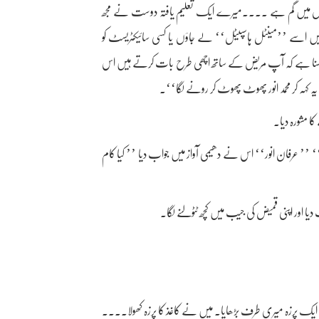
یالوں میں گم ہے ....میرے ایک تعلیم یافتہ دوست نے مجھ
 میں اسے ’’مینٹل ہاسپیٹل‘‘ لے جاؤں یا کسی سائیکٹریسٹ کو
سنا ہے کہ آپ مریض کے ساتھ اچھی طرح بات کرتے ہیں اس
 یہ کہہ کر محمد انور پھوٹ پھوٹ کر رونے لگا‘‘۔
 مشورہ دیا۔
 ’’ عرفان انور‘‘ اس نے دھیمی آواز میں جواب دیا ’’ کیا کام
 اور اپنی قمیض کی جیب میں کچھ ٹٹولنے لگا۔
 ایک پرزہ میری طرف بڑھایا۔ میں نے کاغذ کا پرزہ کھولا....