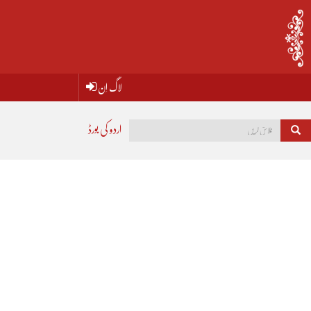
لاگ اِن
اردو کی بورڈ