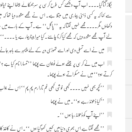
بگاڑ آتا گیا.... اب آپ دیکھئے کس طرح کرسی پر سرجھکائے بیٹھا اپنے خ
سے کہا کہ یہ کسی ذہنی بیماری میں مبتلا ہے۔ اس نے مجھے مشورہ دیا تھا کہ
دکھاؤں مگر....مجھے نہیں لگتا کہ یہ ’’پاگل‘‘ ہے۔ آپ کے بارے میں 
لئے آپ مجھے مشورہ دیں کہ مجھے کیا کرنا چاہئے۔ کیا میرا بیٹا بیمار ہے یا ....‘‘
میں نے اسے تسلی دی اور اسے تھوڑی دیر کے لئے چیمبر سے باہر جانے کا
اب میں نے کرسی پر بیٹھے ہوئے نوجوان سے پوچھا ’’تمہارا نام کیا ہے ؟‘‘
کرتے ہو؟‘‘ میں نے مسکراتے ہوئے پوچھا۔
’’کچھ بھی نہیں ....کبھی خوشی کبھی غم تارا رم پم پم‘‘ اس نے جواب دیا
’’کیا ڈھونڈ رہے ہو‘‘۔ میں نے پوچھا
’’اپنے آپ کو ڈھونڈ رہا ہوں ‘‘۔
’’مجھے لگتا ہے اس بھری دنیا میں کہیں کھو گیا ہوں ‘‘۔ اس نے کاغذ کا