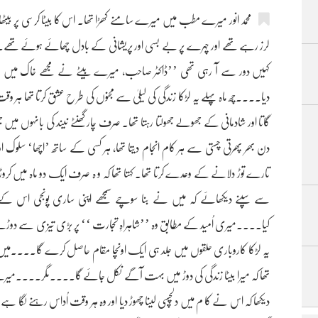
محمد انور میرے مطب میں میرے سامنے کھڑا تھا۔ اس کا بیٹا کرسی پر بیٹھا س
لرز رہے تھے اور چہرے پر بے بسی اور پریشانی کے بادل چھائے ہوئے تھے
کہیں دور سے آ رہی تھی ’’ڈاکٹر صاحب، میرے بیٹے نے مجھے خاک میں ملا دی
دیا....چھ ماہ پہلے یہ لڑکا زندگی کی لیلیٰ سے مجنوں کی طر ح عشق کرتا تھا ہ
گاتا اور شادمانی کے جھولے جھولتا رہتا تھا۔ صرف چار گھنٹے نیند کی بانہوں میں جھ
دن بھر پھرتی چستی سے ہر کام انجام دیتا تھا، ہر کسی کے ساتھ ’اچھا‘ سلوک او
تارے توڑ دلانے کے وعدے کرتا تھا۔ کہتا تھا کہ و ہ صرف ایک دو ماہ میں کروڑ
سے سپنے دیکھائے کہ میں نے بنا سوچے سمجھے اپنی ساری پونجی اس کے
کیا....میری اُمید کے مطابق وہ ’’شاہراہِ تجارت ‘‘ پر بڑی تیزی سے دوڑنے لگا۔ ہر
یہ لڑکا کاروباری حلقوں میں جلد ہی ایک اونچا مقام حاصل کرے گا....میں بھی
تھا کہ میرا بیٹا زندگی کی دوڑ میں بہت آگے نکل جائے گا....مگر....میرے
دیکھا کہ اس نے کا م میں دلچسپی لینا چھوڑ دیا اور وہ ہر وقت اُداس رہنے لگا 