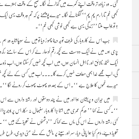
گئی۔ وہ زیادہ تر وقت اپنے کمرے میں گذارنے لگا۔ صبح کے وقت بسترے سے 
کبھی غم تارا رم پم پم‘‘ گنگنانے لگا۔ میرے پوچھنے پر کہ تم ہر وقت یہی ایک گ
؟ تو جواب ملتا ’’زندگی یہی ہے کبھی خوشی کبھی غم‘‘۔
جب اس نے کاروبار کی طرف توجہ دینا چھو ڑ دیا تو میں نے سوچاشاید وہ ہ
پڑی ہو۔ میں نے ایک دوست سے کچھ رقم اُدھار لے کر اس کے سامنے رکھ دی م
ایک نکمّا، نالائق اور نا اہل انسان ہوں، میں اب کچھ نہیں کرسکتا ہوں، اب ڈوب
گی، اب مجھے خدا بھی معاف نہیں کرے گا....اب میں کسی کے لئے کچھ نہ
میرے غموں کا علاج ہے ‘‘۔ اس کے بعد وہ پھوٹ پھوٹ کر رونے لگا ‘‘۔
میں حیران و پریشان ہوا اور میں نے چند دوستوں اور رشتہ داروں سے
‘‘۔ کسی نے کہا ’’ وہ کم عمری میں اتنا بڑا کاروبار سنبھال نہ سکا، اس پر بوجھ پ
کئی رشتہ داروں نے اس کی ماں سے کہا کہ ’’دشمنوں نے تعویذ کئے ہیں 
تعویذ دیئے، دَم کیا ہوا پانی دیا، سر اور سینے پر مالش کے لئے مٹی دیدی، ط