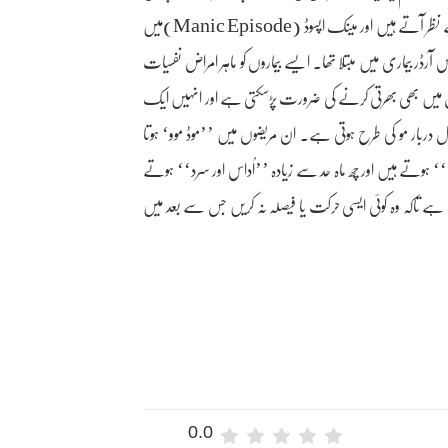
کے اپسوڈ میں مبتلا مریض کو ہر وقت ہر طرف صرف غم کے بادل چھائے ہوئے نظر آتے ہیں اور مینک اپسوڈ (Manic Episode)میں
 آرڈر بیماری میں مبتلا تھا۔ ایسے بیماروں کو ماہر امراض نفسیات
یں بھی بھرتی کرنے کی ضرورت پڑسکتی ہے اور انہیں ایک
دربار مو کی طرح ہوتی ہے۔ ان مریضوں میں ’’موڈ موو‘ ہوتا
‘ ہوتے ہیں اور چھ ماہ حد سے زیادہ ’’اُداس اور سرد‘‘ ہوتے
 کڑی نگاہ رکھنا لازمی ہے تاکہ وہ کوئی ایسی حرکت یا فیصلہ نہ کریں جس سے بعد میں
0.0