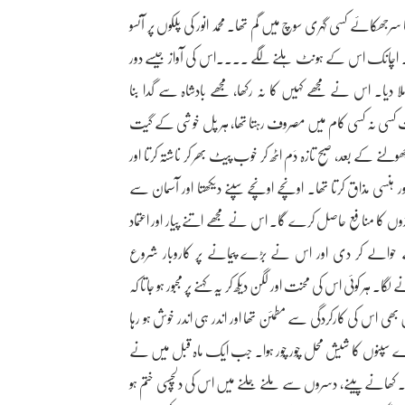
رجھکائے کسی گہری سوچ میں گم تھا۔ محمد انور کی پلکوں پر آنسو
۔ اچانک اس کے ہونٹ ہلنے لگے ....اس کی آواز جیسے دور
ا۔ اس نے مجھے کہیں کا نہ رکھا، مجھے بادشاہ سے گدا بنا
ر وقت کسی نہ کسی کام میں مصروف رہتا تھا، ہر پل خوشی کے گیت
ولنے کے بعد، صبح تازہ دَم اٹھ کر خوب پیٹ بھر کر ناشتہ کرتا اور
ر ہنسی مذاق کرتا تھا۔ اونچے اونچے سپنے دیکھتا اور آسمان سے
وں کا منافع حاصل کرے گا۔ اس نے مجھے اتنے پیار اور اعتماد
 حوالے کر دی اور اس نے بڑے پیمانے پر کاروبار شروع
 کوئی اس کی محنت اور لگن دیکھ کر یہ کہنے پر مجبور ہو جاتا کہ
 اس کی کارکردگی سے مطمئن تھا اور اندر ہی اندر خوش ہو رہا
 سپنوں کا شیش محل چُور چُور ہوا۔ جب ایک ماہ قبل میں نے
ہے۔ کھانے پینے، دسروں سے ملنے جلنے میں اس کی دلچسپی ختم ہو