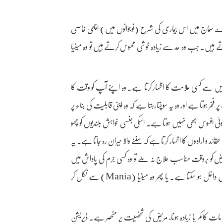
ہمارے سماج میں اس بیماری کی شرح (نوجوانوں میں) اچھی خاصی
تے ہیں۔ جب وہ حد سے زیادہ خوشی محسوس کرتے ہیں تو وہ مینیا
 متذکرہ بالا علائم میں سے کسی علامت کا اظہار کرتا ہے۔ وہ اپنے آپ کو وقت کا
خر ہوتا ہے اور وہ یہ سوچتارہتا ہے کہ وہ اپنی قابلیت کی بناء پر
ی افسوس بھی نہیں ہوتا ہے۔ اسکی جنسی خواہش بلندیوں کو چھو
 و ارادوں کا اظہار کرتا ہے کہ سننے والا حیران رہ جاتا ہے۔ یہ
کو بروقت مناسب علاج نہ ملے تو وہ کسی جرم کی پاداش میں
قانون کی گرفت میں بھی آسکتا ہے۔ یا کسی ہسپتال برائے امراض نفسیات میں داخل ہو سکتا ہے۔ یا پھر وہ مینیا (Mania) سے نکل کر
 کا کم یا زیادہ ہونا، مریض کی شخصیت پر منحصر ہے۔ ڈپریشن