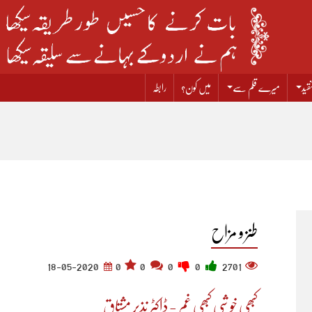
قید
میرے قلم سے
میں کون؟
رابطہ
طنز و مزاح
18-05-2020
0
0
0
0
2701
کبھی خوشی کبھی غم - ڈاکٹر نذیر مشتاق