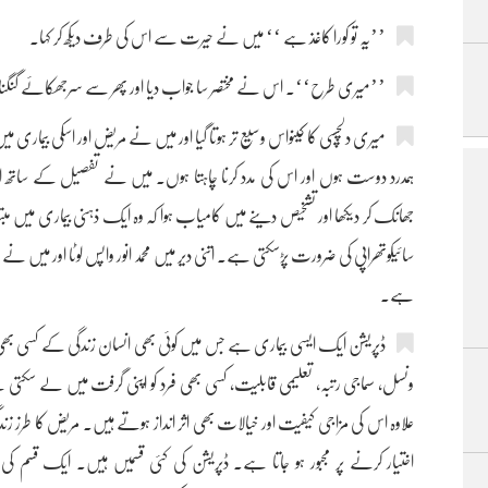
’’یہ تو کورا کاغذ ہے ‘‘ میں نے حیرت سے اس کی طرف دیکھ کر کہا۔
’’میری طرح‘‘۔ اس نے مختصر سا جواب دیا اور پھر سے سرجھکائے گنگنا
میری دلچسپی کا کینواس وسیع تر ہوتا گیا اور میں نے مریض اور اسکی بیماری میں
ہمدرد دوست ہوں اور اس کی مدد کرنا چاہتا ہوں۔ میں نے تفصیل کے سات
جھانک کر دیکھا اور تشخیص دینے میں کامیاب ہوا کہ وہ ایک ذہنی بیماری م
سائیکوتھراپی کی ضرورت پڑسکتی ہے۔ اتنی دیر میں محمد انور واپس لوٹا اور میں نے ا
ہے۔
ڈپریشن ایک ایسی بیماری ہے جس میں کوئی بھی انسان زندگی کے کسی بھی مو
ونسل، سماجی رتبہ، تعلیمی قابلیت، کسی بھی فرد کو اپنی گرفت میں لے سک
علاوہ اس کی مزاجی کیفیت اور خیالات بھی اثر انداز ہوتے ہیں۔ مریض کا طرز زندگی