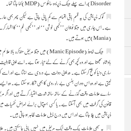
Disorder)، اسے پہلے مینک ڈپریسو سائکوسس (MDP)کہا جاتا تھا۔
گو کہ ڈپریشن کی یہ قسم باقی اقسام سے کم پائی جاتی ہے لیکن پھر بھی 
ہے۔ اس بیماری میں مبتلا نوجوان ’’کبھی خوشی ‘‘ اور ’’کبھی غم‘‘ کا اظہار کر
(Mania)میں ہوتے ہیں۔
مینک اپسوڈ (Manic Episode) میں مبتلا مریض
بادشاہ سمجھتا ہے اور و ہ کچھ بھی کرنے کے لئے تیار ہوتا ہے۔ اسے اپنی قابلیت پر ف
ساری دنیا کو فتح کرسکتا ہے۔ وہ اپنی دولت بے دردی سے لٹاتا ہے اور اسے کوئ
لیتی ہے اور وہ اس دوران جنسی بے راہ روی کا بھی شکار ہو سکتا ہے۔ وہ ایسے عقائد
سارے علامات وقت گذرنے کے ساتھ ساتھ شدت اختیار کرتے ہیں اور اگر مریض 
ڈپریشن میں چلا جاتا ہے اور اس میں درج ذیل علامات ظاہر ہو جاتی ہیں۔
یہ سبھی علامات بیک وقت ایک مریض میں نہیں پائی جاسکتی ہیں۔ علامات