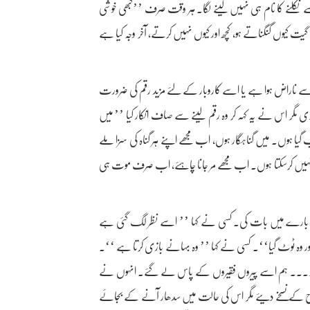
نکلنے کا نام ہی نہیں لینے لگا۔ ہر وقت صرف ’’کبھی خوشی
یت کیوں گنگناتے ہو، کچھ اور کیوں نہیں کرتے، آخر وجہ کیا ہے
م سے ناراض ہوا ہے یا اسے کاروبار کے لئے مزید رقم کی ضرورت
گر اس نے یہ کہہ کر وہ رقم لینے سے صاف انکار کیا ’’ میں
 گیا ہوں۔ میں گناہگار ہوں، اب مجھے اپنے ہر گناہ کی سزا ملے
یں کرسکتا ہوں۔ اب مجھے مر جانا چاہئے، اب صرف موت ہی
 اس بارے میں بات کی۔ کسی نے کہا ’’ اسے نظر لگ گئی ہے
ڑا اور وہ ٹوٹ گیا‘‘۔ کسی نے کہا ’’ وہ بہانے بازی کرتا ہے ‘‘۔
‘‘ .... ہم اسے پیروں فقیروں کے پاس لے گئے۔ انہوں نے
رح طرح کے نسخے دیئے مگر اس کی حالت میں سدھار آنے کے بجائے