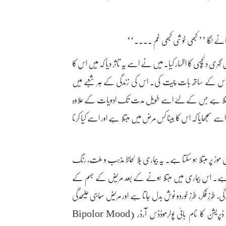
نے لگا ’’ کبھی خوشی کبھی غم ....‘‘
 گہری دلچسپی کا اظہار کیا۔ میں نے اسے یہ تاثر دیا کہ میں اس کا
ھ اس کے ساتھ بات چیت کی۔ اس کی زندگی کے ہر شعبے میں
یں مبتلا ہے جس کے لئے اسے طویل مدت تک ادویات کے علاوہ
سے سمجھایا کہ اس کا بیٹا کس مرض میں مبتلا ہے اور اسے کیا کرنا
ڑ پر مبتلا ہو سکتا ہے۔ یہ بیماری بلا لحاظ مذہب و ملت، رنگ
تی ہے۔ اس بیماری میں مبتلا ہونے کے بعد مریض کے جسم کے
، طرزِ فکر، طرز خوردو نوش بدل جاتا ہے اور مریض سماجی علیحدگی
اختیار کرنے پر مجبور ہو جاتا ہے۔ ڈپریشن کی کئی قسمیں ہیں۔ ایک قسم کی ڈپریشن کا نام بائی پولرموڈڈس آرڈر (Bipolor Mood