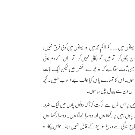
وانوں میں۔۔۔ کم از کم مجھ میں اور حیوانوں میں کوئی فرق نہیں!
یوان جگالی کرتے ہیں، تم جگالی نہیں کرتے۔ ان کے دم ہوتی
ہی ثابت ہوتا ہے کہ وہ مجھ سے افضل ہیں لیکن ایک بات
 چلتا ہوں۔ اس کا تمہارے پاس کیا جواب ہے؟ جواب نہیں۔ کچھ
ور اس دن سے پیدل چل رہا ہوں۔
ن پر اس طرح سے حرکت کرنا کہ دونوں پاؤں میں ایک ضرور
ں زمین پر رکھتا ہوں اور دوسرا اٹھاتا ہوں۔ دوسرا رکھتا ہوں
رح زندگی سے دماغ سوچنے کے قابل نہیں رہتا۔ حواس بیکار ہو