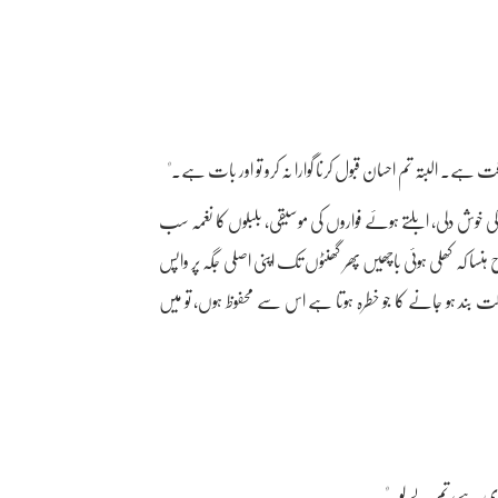
۔ البتہ تم احسان قبول کرنا گوارا نہ کرو تو اور بات ہے۔"
کی خوش دلی، ابلتے ہوئے فواروں کی موسیقی، بلبلوں کا نغمہ سب
 کہ کھلی ہوئی باچھیں پھر گھنٹوں تک اپنی اصلی جگہ پر واپس
 بند ہو جانے کا جو خطرہ ہوتا ہے اس سے محفوظ ہوں، تو میں
ی ہے، تم لے لو۔"