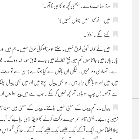
مرزا صاحب بولے۔ "بھئی کچھ ہو گا ہی نا آخر۔"
میں نے کہا۔ "میں بتاؤں تمہیں؟"
کہنے لگے۔ "بولو"۔
میں نے کہا۔ "کوئی فرق نہیں۔ سنتے ہو مرزا؟ کوئی فرق نہیں۔ ہم میں اور حی
ہاں ہاں میں جانتا ہوں تم مین میخ نکالنے میں بڑے طاق ہو۔ کہہ دو گے۔ ح
ہے۔ تمہاری دم نہیں۔ لیکن ان باتوں سے کیا ہوتا ہے؟ ان سے تو صرف ی
میں، میں اور وہ بالکل برابر ہیں۔ وہ بھی پیدل چلتے ہیں اور میں بھی پیدل
ہے تو کہو۔ بس چپ ہو جاؤ۔ تم کچھ نہیں کر سکے۔ جب سے میں پیدا ہوا ہوں ا
پیدل۔۔ تم پیدل کے معنی نہیں جانتے۔ پیدل کے معنی ہیں سینۂ زمی
زمین پر رہے۔ یعنی تمام عمر میرے حرکت کرنے کا طریقہ یہی رہا ہے کہ ایک پاؤ
پہلا اٹھاتا ہوں۔ ایک آگے ایک پیچھے، ایک پیچھے ایک آگے۔ خدا کی قسم اس ط