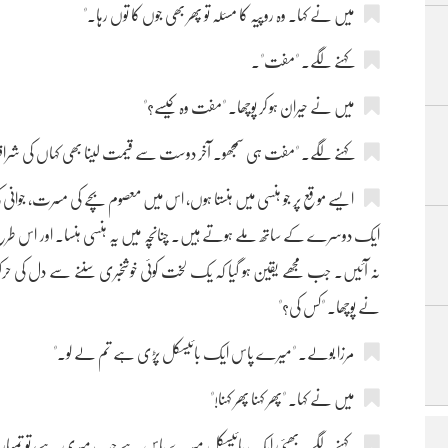
میں نے کہا۔ وہ روپیہ کا مسئلہ تو پھر بھی جوں کا توں رہا۔"
کہنے لگے۔ "مفت"۔
میں نے حیران ہو کر پوچھا۔ "مفت وہ کیسے؟"
کہنے لگے۔ "مفت ہی سمجھو۔ آخر دوست سے قیمت لینا بھی کہاں کی شرافت ہے
ایسے موقع پر جو ہنسی میں ہنستا ہوں، اس میں معصوم بچے کی مسرت، جوانی 
ایک دوسرے کے ساتھ ملے ہوتے ہیں۔ چنانچہ میں یہ ہنسی ہنسا۔ اور اس طرح ہنسا
نہ آئیں۔ جب مجھے یقین ہو گیا کہ یک لخت کوئی خوشخبری سننے سے دل کی حرکت
نے پوچھا۔ "کس کی؟"
مرزا بولے۔ "میرے پاس ایک بائیسکل پڑی ہے تم لے لو۔"
میں نے کہا۔ "پھر کہنا پھر کہنا!"
کہنے لگے۔ بھئی ایک بائیسکل میرے پاس ہے جب میری ہے، تو تمہار