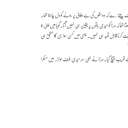
یتے رہے کہ دوستوں کی بے وفائی پر رونے کو دل چاہتا تھا۔
ا کہ مرزا کو میری باتوں پر یقین ہی نہیں آتا۔ گویا میں اپنی جو
ت کرنا قابل توجہ ہی نہیں۔ یعنی میں کسی سواری کا مستحق ہی
 قریب پہنچ گیا۔ مرزا نے بھی سر میری طرف موڑا۔ میں مسکرا