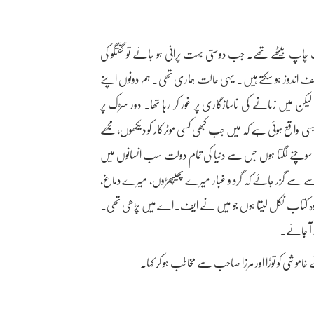
اپ بیٹھے تھے۔ جب دوستی بہت پرانی ہو جائے تو گفتگو کی
ندوز ہو سکتے ہیں۔ یہی حالت ہماری تھی۔ ہم دونوں اپنے
 میں زمانے کی ناسازگاری پر غور کر رہا تھا۔ دور سڑک پر
واقع ہوئی ہے کہ میں جب کبھی کسی موٹرکار کو دیکھوں، مجھے
ب سوچنے لگتا ہوں جس سے دنیا کی تمام دولت سب انسانوں میں
س ادا سے سے گزر جاۓ کہ گرد و غبار میرے پھیپھڑوں، میرے دماغ،
کی وہ کتاب نکل لیتا ہوں جو میں نے ایف۔اے میں پڑھی تھی۔
ھ آ جائے۔
خاموشی کو توڑا اور مرزا صاحب سے مخاطب ہو کر کہا۔