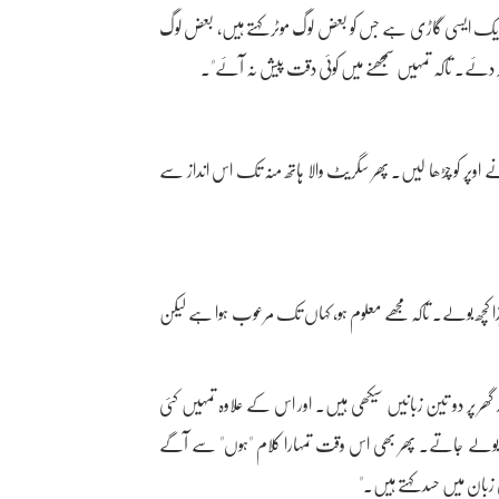
 ایک ایسی گاڑی ہے جس کو بعض لوگ موٹر کہتے ہیں، بعض لوگ
 کر دئے۔ تاکہ تمہیں سمجھنے میں کوئی دقت پیش نہ آئے"۔
پر کو چڑھا لیں۔ پھر سگریٹ والا ہاتھ منہ تک اس انداز سے
زا کچھ بولے۔ تاکہ مجھے معلوم ہو، کہاں تک مرعوب ہوا ہے لیکن
ھر پر دو تین زبانیں سیکھی ہیں۔ اور اس کے علاوہ تمہیں کئی
ں بولے جاتے۔ پھر بھی اس وقت تمہارا کلام "ہوں" سے آگے
زبان میں حسد کہتے ہیں۔"