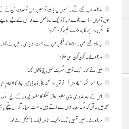
مرزا صاحب کہنے لگے۔ "نہیں یہ بات تو نہیں، میں تو صرف خریدنے کے لفظ
ہوں تو میاں صاحب زادے خریدنا تو ایک ایسا فعل ہے کہ اس کے لیے روپے وغی
گا۔ لیکن روپے کا بندوبست کیسے کرو گے؟"
یہ نکتہ مجھے بھی نہ سوجھا تھا لیکن میں نے ہمت نہ ہاری۔ میں نے کہا۔ "می
مرزا بولے۔ "کون کون سی مثلاً؟"
میں نے کہا۔ "ایک تو میں سگریٹ کیس بیچ ڈالوں گا۔"
مرزا کہنے لگے۔ "چلو دس آنے تو یہ ہو گئے، باقی ڈھائی تین ہزار کا انتظا
اس کے بعد ضروری یہی معلوم ہوا کہ گفتگو کا سلسلہ کچھ دیر کے لیے روک دی
سمجھ میں نہ آئی کہ لوگ روپیہ کہاں سے لاتے ہیں۔ بہت سوچا۔ آخر اس نتیجے پر 
مرزا بولے۔ "میں تمہیں ایک ترکیب بتاؤں ایک بائسیکل لے لو۔"