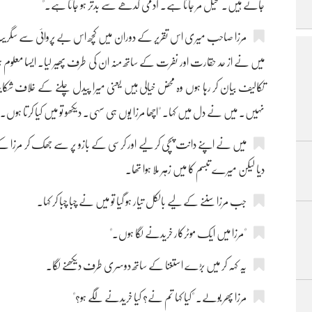
جاتے ہیں۔ تخیل مر جاتا ہے۔ آدمی گدھے سے بدتر ہو جاتا ہے۔"
مرزا صاحب میری اس تقریر کے دوران میں کچھ اس بے پروائی سے سگریٹ پ
میں نے از حد حقارت اور نفرت کے ساتھ منہ ان کی طرف پھیر لیا۔ ایسا معلوم ہوتا تھ
تکالیف بیان کر رہا ہوں وہ محض خیالی ہیں یعنی میرا پیدل چلنے کے خلاف شکای
نہیں۔ میں نے دل میں کہا۔ "اچھا مرزا یوں ہی سہی۔ دیکھو تو میں کیا کرتا ہوں۔"
میں نے اپنے دانت پچی کر لیے اور کرسی کے بازو پر سے جھک کر مرزا کے
دیا لیکن میرے تبسم کا میں زہر ملا ہوا تھا۔
جب مرزا سننے کے لیے بالکل تیار ہو گیا تو میں نے چبا چبا کر کہا۔
"مرزا میں ایک موٹرکار خریدنے لگا ہوں۔"
یہ کہہ کر میں بڑے استغنا کے ساتھ دوسری طرف دیکھنے لگا۔
مرزا پھر بولے۔ "کیا کہا تم نے؟ کیا خریدنے لگے ہو؟"