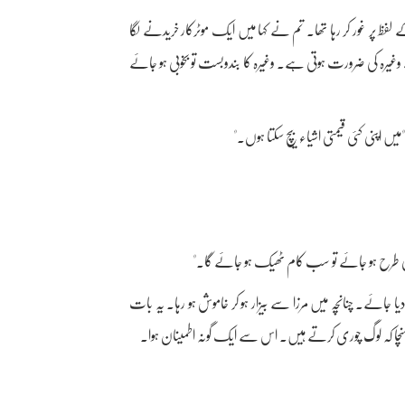
 پر غور کر رہا تھا۔ تم نے کہا میں ایک موٹرکار خریدنے لگا
رہ کی ضرورت ہوتی ہے۔ وغیرہ کا بندوبست تو بخوبی ہو جائے
ں اپنی کئی قیمتی اشیاء بیچ سکتا ہوں۔"
م بھی طرح ہو جائے تو سب کام ٹھیک ہو جائے گا۔"
ا جائے۔ چنانچہ میں مرزا سے بیزار ہو کر خاموش ہو رہا۔ یہ بات
پہنچا کہ لوگ چوری کرتے ہیں۔ اس سے ایک گونہ اطمینان ہوا۔