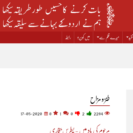
قید
میرے قلم سے
میں کون؟
رابطہ
طنز و مزاح
17-05-2020
0
1
0
2
2284
مرحوم کی یاد میں - پطرس بخاری