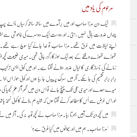
مرحوم کی یاد میں
ایک دن مرزا صاحب اور میں برآمدے میں ساتھ ساتھ کرسیاں ڈالے چپ چ
چنداں ضرورت باقی نہیں رہتی۔ اور دوست ایک دوسرے کی خاموشی سے لطف ا
اپنے خیالات میں غرق تھے۔ مرزا صاحب تو خدا جانے کیا سوچ رہے تھے۔ لیکن
تھوڑے تھوڑے وقفے کے بعد ایک موٹرکار گزر جاتی تھی۔ میری طبیعت کچھ ایسی 
زمانے کی ناسازگاری کا خیال ضرور ستانے لگتا ہے۔ اور میں کوئی ایسی ترکی
برابر برابر تقسیم کی جا سکے۔ اگر میں سڑک پر پیدل جا رہا ہوں اور کوئی موٹر ا
میرے معدے اور میری تلّی تک پہنچ جائے تو اس دن میں گھر آ کر علم کیمیا 
اور اس غرض سے اُس کا مطالعہ کرنے لگتا ہوں کہ شاید بم بنانے کا کوئی نسخہ ہات
میں کچھ دیر تک آہیں بھرتا رہا۔ مرزا صاحب نے کچھ توجہ نہ کی۔ آخر میں نے 
"مرزا صاحب۔ ہم میں اور حیوانوں میں کیا فرق ہے؟"