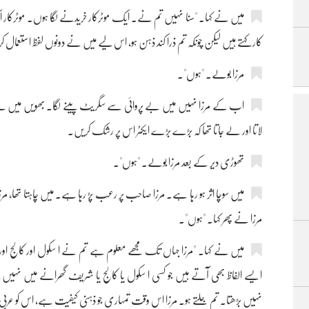
میں نے کہا۔ "سنا نہیں تم نے۔ ایک موٹرکار خریدنے لگا ہوں۔ موٹرکار
کار کہتے ہیں لیکن چونکہ تم ذرا کند ذہن ہو، اس لیے میں نے دونوں لفظ استعمال
مرزا بولے۔ "ہوں"۔
اب کے مرزا نہیں میں بے پروائی سے سگریٹ پینے لگا۔ بھویں میں نے او
لاتا اور لے جاتا تھا کہ بڑے بڑے ایکٹر اس پر رشک کریں۔
تھوڑی دیر کے بعد مرزا بولے۔ "ہوں"۔
میں سوچا اثر ہو رہا ہے۔ مرزا صاحب پر رعب پڑ رہا ہے۔ میں چاہتا تھا، مر
مرزا نے پھر کہا۔ "ہوں"۔
میں نے کہا۔ "مرزا جہاں تک مجھے معلوم ہے تم نے ا سکول اور کالج اور گ
ایسے الفاظ بھی آتے ہیں جو کسی ا سکول یا کالج یا شریف گھرانے میں نہی
نہیں بڑھتا۔ تم جلتے ہو۔ مرزا اس وقت تمہاری جو ذہنی کیفیت ہے، اس کو عربی 