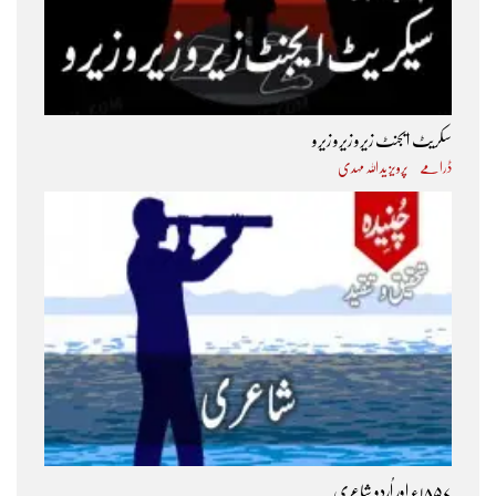
سکریٹ ایجنٹ زیرو زیرو زیرو
ڈرامے
پرویز ید اللہ مہدی
۱۸۵۷ء اور اُردو شاعری