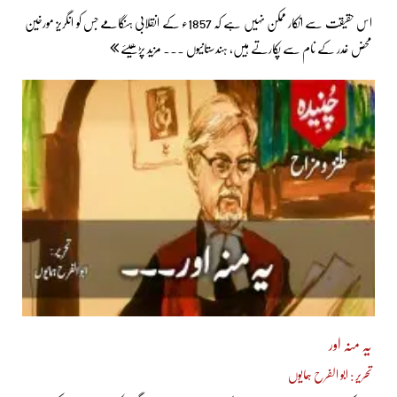
اس حقیقت سے انکار ممکن نہیں ہے کہ 1857ء کے انقلابی ہنگامے جس کو انگریز مورخین
محض غدر کے نام سے پکارتے ہیں، ہندستانیوں ... مزید پڑھیئے
یہ منہ اور
تحریر : ابو الفرح ہمایوں