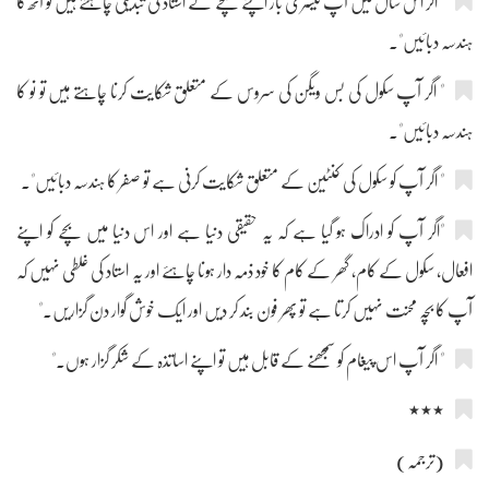
" اگر اس سال میں آپ تیسری بار اپنے بچے کے استاد کی تبدیلی چاہتے ہیں تو آٹھ کا
ہندسہ دبائیں"۔
" اگر آپ سکول کی بس ویگن کی سروس کے متعلق شکایت کرنا چاہتے ہیں تو نو کا
ہندسہ دبائیں"۔
" اگر آپ کو سکول کی کنٹین کے متعلق شکایت کرنی ہے تو صفر کا ہندسہ دبائیں"۔
"اگر آپ کو ادراک ہو گیا ہے کہ یہ حقیقی دنیا ہے اور اس دنیا میں بچے کو اپنے
افعال، سکول کے کام، گھر کے کام کا خود ذمہ دار ہونا چاہئے اور یہ استاد کی غلطی نہیں کہ
آپ کا بچہ محنت نہیں کرتا ہے تو پھر فون بند کر دیں اور ایک خوش گوار دن گزاریں۔"
" اگر آپ اس پیغام کو سمجھنے کے قابل ہیں تو اپنے اساتذہ کے شکر گزار ہوں۔"
٭٭٭
(ترجمہ)