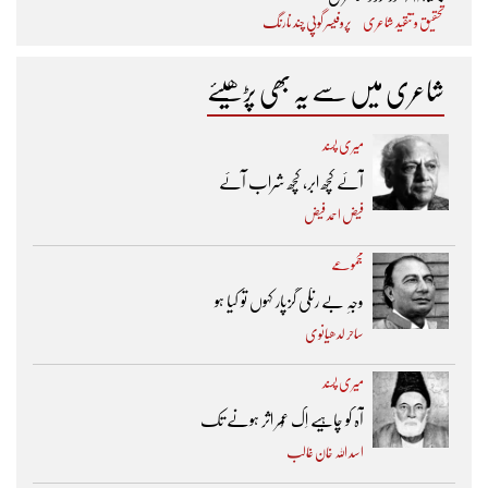
تحقیق و تنقید شاعری
پروفیسر گوپی چند نارنگ
شاعری میں سے یہ بھی پڑھیئے
میری پسند
آئے کچھ ابر، کچھ شراب آئے
فیض احمد فیض
مجموعے
وجہِ بے رنگی گزپار کہوں تو کیا ہو
ساحر لدھیانوی
میری پسند
آہ کو چاہیے اِک عُمر اثر ہونے تک ​
اسد اللہ خان غالب