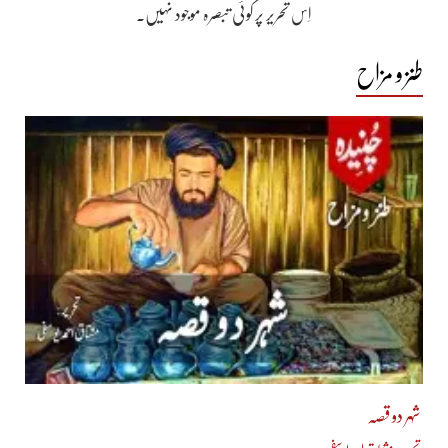
اِس تحریر پر کوئی تبصرہ موجود نہیں۔
طنز و مزاح
شہر دو قصہ