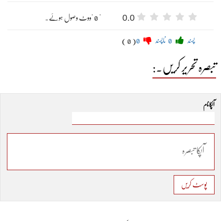
0.0
" 0 "ووٹ وصول ہوئے۔
پسند
0
ناپسند
0
( 0 )
تبصرہ تحریر کریں۔:
آپکا نام
پوسٹ کریں