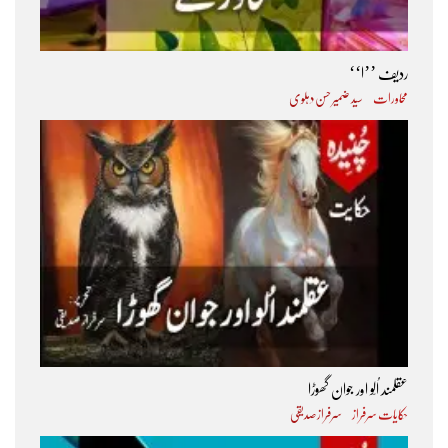
ردیف ’’ا‘‘
محاورات
سید ضمیر حسن دہلوی
عقلمند اُلّو اور جوان گھوڑا
حکایات سرفراز
سرفراز صدیقی