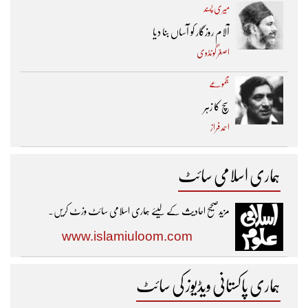
میری پسند
آلام روزگار کو آساں بنا دیا
اصغر گونڈوی
مجموعے
سچ کا زہر
احمد فراز
ہماری اسلامی سائٹ
مزیدصحیح احادیث کے لیئے ہماری اسلامی سائٹ وزٹ کریں۔
www.islamiuloom.com
ہماری پاکستانی ویڈیوز کی سائٹ