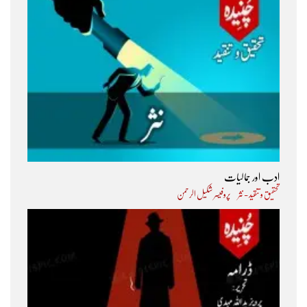
ادب اور جمالیات
تحقیق و تنقید - نثر
پروفیسر شکیل الرحمن