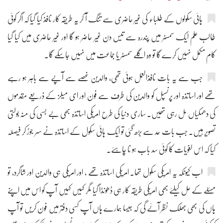
ہائی سکولوں کے طلباء کی غیر حاضری سے تنگ آ کر یہ طریقہ کار نافذ کیا گیا کہ اگر کوئی
طالب علم ایک سمسٹر میں پندرہ سے تیس دن غیر حاضر ہو گا اور غیر حاضری میں کیا گیا
کام مکمل نہیں کرے گا تو وہ اگلے سمسٹر یا جماعت میں نہیں جاسکے گا۔
جب سے یہ بات نافذالعمل ہوئی تھی، والدین غصے سے آپے سے باہر ہو رہے
تھے اور اساتذہ اور پرنسپل کو والدین کی طرف سے فون اور ای میلز کے ذریعے مقدموں
کی دھمکیاں مل رہی تھیں۔ ساری دنیا کی طرح امریکی اساتذہ بھی بے بسی کی منہ بولتی
تصویر ہیں۔ جب بات حد سے بڑھ گئی تو ایک ہائی سکول کے اساتذہ نے سر جوڑ کر فیصلہ
کیا کہ اس لغویات کا کوئی سد باب ہو نا چاہئے۔
اب کیونکہ یہ امریکی سکول تھا۔ امریکی اساتذہ تھے ، اور امریکی ہی والدین اور شاگرد، تو
مسئلے کے حل کیلئے بھی امریکی طریقہ کار ہی ڈھونڈا گیا مگر کہیں کہیں آپ کو اس میں اپنے
ہاں کی بھی جھلک نظر آئے گی کہ جیسا ہمارے ہاں آپ کسی دفتر میں فون کریں تو آپ