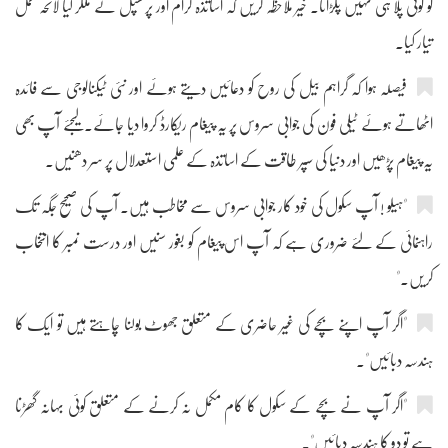
کو کوئی پلا ہی نہیں پکڑاتا۔ خیر ملاحظہ کریں کہ اساتذہ کرام اور پرنسپل نے ملکر کیا لائحہ عمل
تیار کیا۔
فیصلہ ہوا کہ گراہم بیل کی روح کو دعائیں دیتے ہوئے اور نئی ٹیکنالوجی سے فائدہ
اٹھاتے ہوئے ٹیلی فون کی جوابی سروس پر یہ پیغام ریکارڈ کروا دیا جائے۔ لیجئے آپ بھی
یہ پیغام پڑھیں اور دنیا کی سپر طاقت کے اساتذہ کے علمی استعدلال پر سر دھنیں۔
"ہیلو ! آپ سکول کی خود کار جوابی سروس سے مخاطب ہیں۔ آپ کی صحیح جگہ تک
راہنمائی کے لئے ضروری ہے کہ آپ اس پیغام کو بغور سنیں اور درست نمبر کا انتخاب
کریں۔"
"اگر آپ اپنے بچے کی غیر حاضری کے متعلق جھوٹ بولنا چاہتے ہیں تو ایک کا
ہندسہ دبائیں"۔
"اگر آپ نے بچے کے سکول کا کام مکمل نہ کرنے کے متعلق کوئی بہانہ گھڑنا
ہے تو دو کا ہندسہ دبائیں"۔