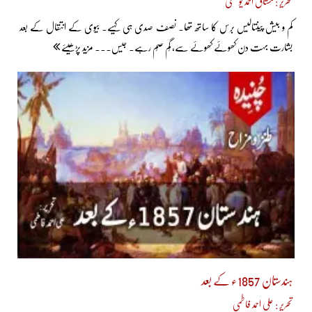
تحریر : مشتاق احمد یوسفی
کم و بیش پینتالیس برس کا ساتھ تھا۔ نصف صدی ہی کہیے۔ بیوی کے انتقال کے بعد
بشارت بہت دن کھوئے کھوئے سے، گُم صُم رہے۔ جیس... مزید پڑھیئے
ہندستان 1857ء کے بعد
تحریر : علی احمد فاطمی