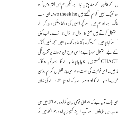
نیٹکس کے قانون کے مطابق یہ 'ہا' ہے لیکن ہم اس اکثر رومن اُردو
میں اس طرح لکھتے ہیں mere pas ye ha یعنی میرے پاس یہ ہے- یا وہ ٹھیک 'ہیں' کو ہم لکھتے ہیں wo theek he۔ ان سب
یا ہے وہ بہت افسوسناک ہے اور ہم میں سے کچھ انہیں کی دیکھا دیکھی وہی کرنے
لگے ہیں۔ انڈیا کے رہنے والے D کو دو کی جگہ تین طرح کی آوازوں کے لیے استعمال کرتے ہیں یعنی:1- دال 2- ڈال 3- ڑے۔ اب کوئی
ر کہیں کسی ہندوستانی نے رومن ہندی میں gadha لکھا ہو تو اُسے کیا پڑھیں گے؟ گڑھا؟ گڈھا؟ یا گدھا؟ ہمیں سمجھ نہیں آتا کہ
 صرف 'رے' کے لیے استعمال ہو رہا ہے؟ اسی طرح جن حروف پر تشدید لگی
ہوتی ہے وہ ہم رومن میں ٹھیک سے نہیں لکھتے ۔ مثال کے طوپر پر چچا کو CHACHA لکھتے ہیں۔ جو چا چا پڑھا جائے گا۔ بہتر تو یہ ہو گا کہ
ے۔ پھوپھی کو PHUPI یعنی پھوپی لکھتے ہیں۔ اسی نوعیت کی بہت عام سی چند غلطیاں اگر ہم رومن
 پیدا ہو جائے گا اور دوسرے یہ کہ اُردو پڑھنے والے کی زبان
 تو یہ ہے کہ ہم اپنی قومی زبان کو اُردو رسم الخط میں ہی
رجہ ذیل طریقوں سے آپ اپنے کمپیوٹر پر اُردو رسم الخط میں لکھ