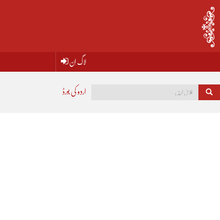
لاگ اِن
اردو کی بورڈ