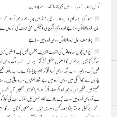
کو اس مسئلہ کے بارے میں بھی قدرِاختصار سے بتا دوں:
مسئلہ کیا ہے: اُوپر دیے ہوئے پس منظر میں جب ہم رومن اُردو کے مسئلہ 
اوّل: اُردو الفاظ کی غلط ہجے اور دوئم: انگریزی فونیٹکس یعنی حروف کی آوازوں س
پہلا مسئلہ: اوّل اُردو الفاظ کی رومن اُردو میں غلط ہجے
آج جن بچو ں اور نوجوانوں کی اکثریت انٹرنیٹ بشمول فیس بک استعمال کرتی ہے ا
فیس بک، وغیرہ ، سب جگہ رومن اُردو لکھ کر کام چلایا جاتا ہے۔ اب چونکہ لکھ
لکھتے ہیں۔لیکن اسی رومن اُردو کو دوبارہ اگر اُردو رسم الخط میں لکھیں تو یہ لکھا 