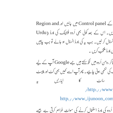
- پہلا اور سب سے عمدہ طریقہ: کمپیوٹر پر اُردو لکھنے کے لیے Windows کے Control panel میں جائیں اور Region and
Language میں جا کر ایشین Asian زبانیں اپنے کمپیوٹر پر انسٹال کریں۔ اس کے بعد کوئی بھی اُردو فونیٹک کی بورڈ (Urdu
پھر اس کو انسٹال کر لیں۔ جب یہ کی بورڈ انسٹال ہو جائے تو جب چاہیں
2- دوسرا طریقہ اس کے علاوہ آپ Google اِن پُٹ ٹولز کی سائٹ پر جا کر رومن اُردو میں لکھ سکتے ہیں جسے Google آپ کے لیے
ڈھنگ کی لکھی ہونی چاہیے۔ پھر آپ اسے کہیں بھی کٹ اور پیسٹ
ائٹ کا ایڈریس یہ
http://www
http://www.ijunoon.co
ُردو کی بورڈ استعمال کرنے کی سہولت فراہم کرتی ہے جیسے