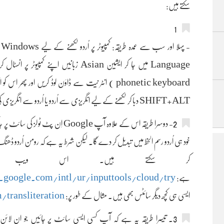
سکتے ہیں:
1
phonetic keyboard ) انٹر نیت سے ڈاؤن لوڈ کریں اور 
SHIFT+ALT دبا کر لکھنے کے لیے انگریزی سے اُردو یا اُردو سے انگریزی کی بورڈ منتخب کریں ۔
خود ہی اُردو رسم الخط میں تبدیل کر دے گا۔ لیکن شرط یہ ہے کہ رومن اُردو 
کر سکتے ہیں۔ اس ویب س
ہے:
try/
intl/ur/inputtools/cloud/
.google.com/
ایسی ہی کچھ دیگر سائٹس بھی ہیں۔ مثال کے طور پر:
transliteration
m/
3۔ تیسرا طریقہ یہ ہے کہ آپ کسی ایسی سائٹ پر جائیں جو ان لائن ا