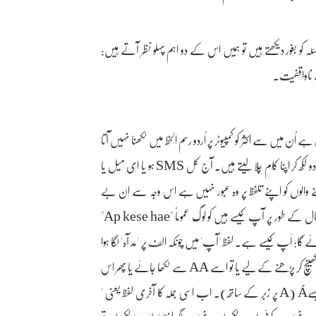
کو بغور دیکھتے ہیں تو ہمیں اس کے دو اہم پہلو نظر آتے ہیں:
ے ناواقفیت۔
ُن میں سے اکثر کو کمپیوٹر پر اُردو رسم الخط میں لکھنا نہیں آتا
اور اگر آتا بھی ہے تو اس کا استعمال مشکل نظر آتا ہے اس لیے یہ لوگ رومن اُردو لکھ کر اپنا کام چلا لیتے ہیں۔ آج کل SMS ہو یا ای میل یا
نے والوں کو اپنے تلفظ پر وہ عبور نہیں ہے اس وجہ سے اِن بے
چاروں سے نادانستگی میں رومن اُردو میں بے شمار غلطیا ں سرزد ہوتی ہیں۔ مثال کے طور پر آپ کیسے ہیں کو لوگ عموماً "Ap kese hae"
جائے گا: اَپ کیسے ہے۔ لفظ 'آپ' میں چونکہ الف پر 'مد آہ' لگا ہوا
ہے تو رومن اُردو میں صرف ایک A سے کام نہیں چل سکتا ۔ الف کی آواز کو کھینچ کر پڑھنے کے لیے یا تو اسے AA سے لکھا جائے یا پھر اس
کے لیے کوئی اور ملتا جلتا حرف کسی دوسری زبان سے متعین کرنا پڑے گا، جیسےÁ (A پر زبر کے ساتھ)۔ اب اسی جملہ کا آخری لفظ یعنی '