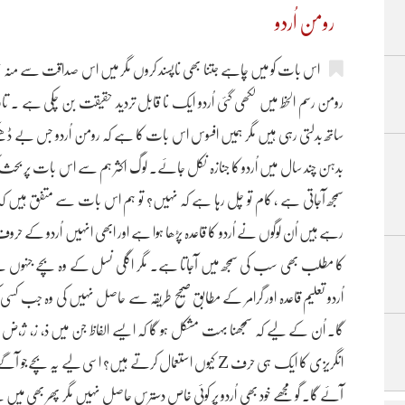
رومن اُردو
اس بات کو میں چاہے جتنا بھی ناپسند کروں مگر میں اس صداقت سے منہ نہی
رومن رسم الخط میں لکھی گئی اُردو ایک نا قابل تردید حقیقت بن چکی ہے ۔ تا
ساتھ بدلتی رہی ہیں مگر ہمیں افسوس اس بات کا ہے کہ رومن اُردو جس بے ڈھن
بدہن چند سال میں اُردو کا جنازہ نکل جائے۔ لوگ اکثر ہم سے اس بات پر بحث
سمجھ آجاتی ہے ، کام تو چل رہا ہے کہ نہیں؟ تو ہم اس بات سے متفق ہیں کہ یق
رہے ہیں اُن لوگوں نے اُردو کا قاعدہ پڑھا ہوا ہے اور ابھی انہیں اُردو کے حروف 
کا مطلب بھی سب کی سمجھ میں آجاتا ہے۔ مگر اگلی نسل کے وہ بچے جنہوں نے
اُردو تعلیم قاعدہ اور گرامر کے مطابق صحیح طریقہ سے حاصل نہیں کی وہ جب کسی ک
انگریزی کا ایک ہی حرف Z کیوں استعمال کرتے ہیں؟ اسی لیے 
آئے گا۔ گو مجھے خود بھی اُردو پر کوئی خاص دسترس حاصل نہیں مگر پھر بھی میں نے 