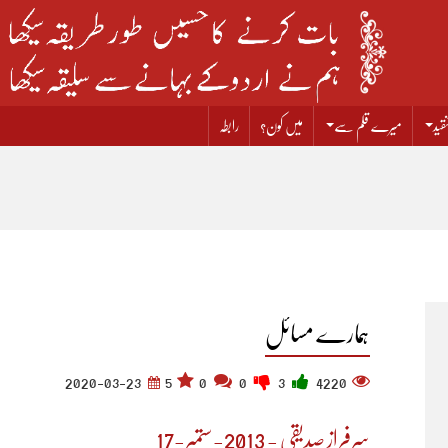
قید
میرے قلم سے
میں کون؟
رابطہ
ہمارے مسائل
2020-03-23
5
0
0
3
4220
سرفراز صدیقی - 2013-ستمبر-17