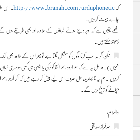
کہ
urduphonetic
http://www.branah.com/
۔ اس طرح
چاہے پیسٹ کر دیں۔
مجھے یقین ہے کہ اوپر دیئے ہوئے طریقوں کے علاو ہ اور بھی طریقے ہوں گے ار
ڈھونڈ سکتے ہیں۔
لیکن اگر یہ سب کرنا لوگوں کو مشکل لگتا ہے تو پھر اس کے علاوہ بھ
نہیں)۔ وہ حل یہ ہے کہ ہم اردو رسم الخط کو ترکی یا ایسی ہی کسی دوسری زب
کردیں ۔ ہم یہ نا پسندیدہ حل صرف اس لیے پیش کر رہے ہیں کہ اگر اُردو رسم الخ
بچانے کو ترجیح دیں گے۔
والسلام،
سرفراز صدیقی