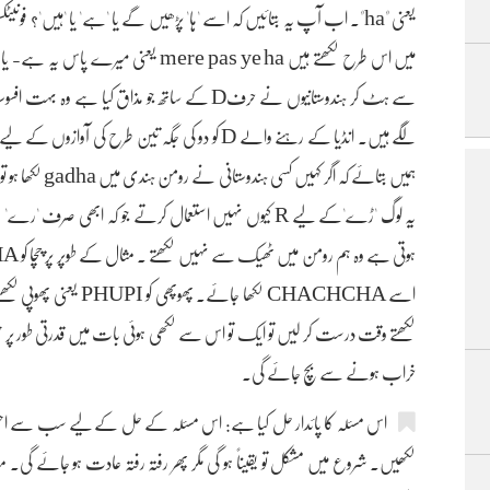
یعنی "ha"۔ اب آپ یہ بتائیں کہ اسے 'ہا' پڑھیں گے یا 'ہے' یا 'ہیں'؟ فو
سے ہٹ کر ہندوستانیوں نے حرفD کے ساتھ جو مذاق ک
ہمیں بتائے کہ اگ
یہ لوگ 'ڑے'کے لیے R کیوں نہیں استعمال کرتے جو کہ ابھی
اسے CHACHCHA لکھا جائ
لکھتے وقت درست کر لیں تو ایک تو اس سے لکھی ہوئی بات میں قدرتی طور پر حسن
خراب ہونے سے بچ جائے گی۔
اس مسئلہ کا پائدار حل کیا ہے: اس مسئلہ کے حل کے لیے سب سے احسن بات
لکھیں۔ شروع میں مشکل تو یقیناً ہو گی مگر پھر رفتہ رفتہ عادت ہو جائے گی۔ مند