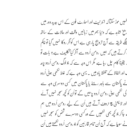
ں موڑ سکتا کہ انٹر نیٹ اور اسمارٹ فون کے اس جدید دور میں
ریخ شاہد ہے کہ دنیا بھر میں زبانیں وقت اور حالات کے ساتھ
گے طریقہ سے آج ترویج پارہی ہے اس کو ا
گر روکا نہیں گیا تو خاکم
 کرتے ہیں کہ ہمیں رومن اُردو سے آخر کیا تکلیف ہے؟ بات تو
یناً کام چل رہا ہے مگر اس وجہ سے کہ جو لوگ رومن اُردو پڑھ
اور الفاظ کے تلفظ یاد ہیں ۔ یہی وجہ ہے کہ غلط لکھی ہوئی اُردو
 پاکستان سے باہر رہنے یا پاکستان میں کسی دوسری وجہ سے
ی لکھی ہوئی رومن اُردو پڑھیں گے تو اُن کو کچھ سمجھ نہیں آئے
گا۔ اُن کے لیے کہ سمجھنا بہت مشکل ہو گا کہ ایسے الفاظ جن میں ذ، ز، ژ،ض اور ظ یعنی 5 حروف آتے ہیں اُن کے لیے رومن اُردو میں ہم
یہ بچےجو آگے جا کر جو کچھ بھی لکھیں گے وہ کسی دوسرے شخص کو سمجھ نہیں
سوچا ہے کہ آج اُن تمام قارئین کو جو رومن اُردو لکھتے ہیں اُن