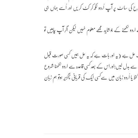
 کی سائٹ پر آپ اُردو لکھ کر کٹ کر یں اور اُسے جہاں جی
دو لکھنے کے جو شاید مجھے معلوم نہیں لیکن اگر آپ چاہیں تو
ی ایک حل ہے (یہ اور بات ہے کہ یہ حل ہمیں کسی صورت قبول
ان سے بدل لیں!اور اس کے بعد کسی قاعدہ سے اردو لکھنا شروع
ط یا اُردو زبان میں سےکسی ایک کی قربانی ناگزیر ہوتو ہم زبان