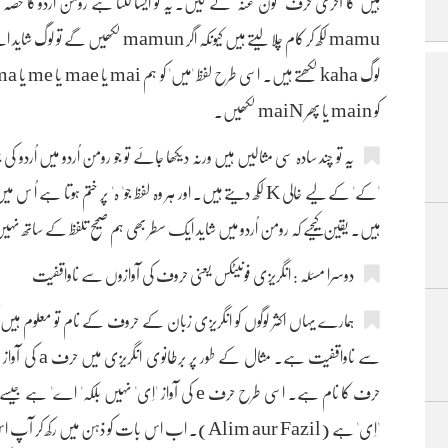
ہیں' کا آخری حرف ' نون غنہ' لے لیں۔ یہ تو ایسا لگتا ہے رومن اُردو کا حصہ ہی
mamu لکھ کر کام چلا لیتے ہیں کیونکہ اگ
کو main یا پھر maiN لکھیں۔
یہ تو چند سادہ سی مثالیں ہیں ورنہ دیکھا جائے تو جو رومن اُردو میں اُردو کی
ہیں۔ یقین کیجیے کہ رومن اُردو میں شاید ایک سطر بھی ہم صحیح تلفظ کے ساتھ نہی
دوسرا مسئلہ : انگریزی فونیٹکس یعنی حروف کی آوازوں سے ناواقفیت
'اِی' ہے (Alim aur Fazil)۔ اب اس بات کو ذہن میں