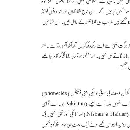
 نہیں ۔ کوئی اسے لکھتا ہی نہیں! اگر لفظ ' ماموں' لکھنا ہو تو
ر mamun لکھیں گے تو لوگ شاید اسے 'میمن' پڑھیں گے۔ اسی طرح لفظ 'کہاں' اور 'کہا' دونوں کو اکثر
لوگ kaha لکھتے ہیں۔ اسی طرح لفظ 'میں' کو ہم mai یا mae یا me یا ma لکھتے ہیں جو سب ہی غلط تلفظ کے حامل ہیں۔ اس لفظ 'میں'
 جو درگت بنتی ہے اُسے دیکھ دیکھ کر دل آٹھ آٹھ آنسو روتا ہے۔ لفظ
'کے' کے لیے خالی K لکھ دیتے ہیں۔ اور ہر وہ لفظ جو' ہ' پر ختم ہوتا ہے اُ س میں H لگاتے ہی نہیں۔ 'اور' لکھنا ہو تو خالی R لکھ کر کام چلا لیتے
ں لکھتے۔
ہمارے یہاں اکثر لوگوں کو انگریزی زبان کے حروف کے نام تو معلوم ہیں مگراُن حروف کی صوتی ادائیگی یعنی فونیٹکس (phonetics)
سے ناواقفیت ہے۔ مثال کے طور پر برطانوی انگریزی میں حرف a کی آواز 'اے 'نہیں بلکہ'اَ' ہے جیسے (Pakistan) ۔ اے تو اس
حرف کا نام ہے۔ اسی طرح حرف e کی آواز 'اِی' نہیں بلکہ' اے' ہے جیسے (Nishan-e-Haider) اور ' i 'کی آواز 'آئی' نہیں بلکہ
 رکھ کر آپ اس رومن اُردو میں لکھے ہوئے ایک بہت ہی عام لفظ کو دیکھیں