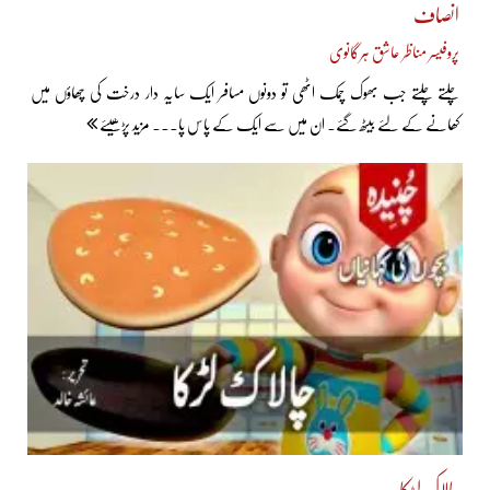
انصاف
پروفیسر مناظر عاشق ہرگانوی
چلتے چلتے جب بھوک چمک اٹھی تو دونوں مسافر ایک سایہ دار درخت کی چھاؤں میں
کھانے کے لئے بیٹھ گئے۔ ان میں سے ایک کے پاس پا... مزید پڑھیئے