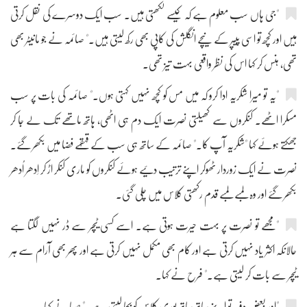
"جی ہاں سب معلوم ہے کہ کیسے لکھتی ہیں۔ سب ایک دوسرے کی نقل کرتی
ہیں اور کچھ تو اسی پیپر کے نیچے انگلش کی کاپی بھی رکھ لیتی ہیں۔" صائمہ نے جو مانیٹر بھی
تھی، ہنس کر کہا اس کی نظر واقعی بہت تیز تھی۔
"یہ تو میرا شکریہ ادا کرو کہ میں مس کو کچھ نہیں کہتی ہوں۔" صائمہ کی بات پر سب
مسکرا اٹھے۔ کنکروں سے کھیلتی نصرت ایک دم ہی اٹھی، ہاتھ ماتھے تک لے جا کر
جھکتے ہوئے کہا "شکریہ آپ کا۔" صائمہ کے ساتھ ہی سب کے قہقہے فضا میں بکھر گئے۔
نصرت نے ایک زوردار ٹھوکر اپنے ترتیب دئیے ہوئے کنکروں کو ماری کنکر اڑ کر اِدھر اُدھر
بکھر گئے اور وہ لمبے لمبے قدم رکھتی کلاس میں چلی گئی۔
"مجھے تو نصرت پر بہت حیرت ہوتی ہے۔ اسے کسی ٹیچر سے ڈر نہیں لگتا ہے
حالانکہ اکثر یاد نہیں کرتی ہے اور کام بھی مکمل نہیں کرتی ہے اور پھر بھی آرام سے ہر
ٹیچر سے بات کر لیتی ہے۔" فرح نے کہا۔
"اور بعض دفعہ تو اپنے ساتھ ساتھ پوری کلاس کو بچا لیتی ہے۔" صبا نے کہا۔