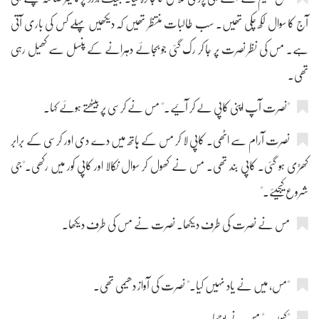
آج کا سوال لکھ چکی تھیں۔ سب طالبات منتظر تھیں کہ دیکھیں پہلے کس کی باری آتی
ہے۔ مس کی نظر نصرت پر جا کر رک گئی جو بجائے دہرانے کے پنسل سے کھیل رہی
تھی۔
"نصرت آپ اپنی کاپی لے کر آئیے۔" مس نے کرسی پر بیٹھتے ہوئے کہا۔
نصرت آرام سے اٹھی۔ کاپی لا کر مس کے ہاتھ میں دے دی اور کرسی کے برابر
کھڑی ہو گئی۔ کاپی بند تھی۔ مس نے کھول کر سوال نکالا اور کاپی کور میں رکھی۔"جی
شروع کیجیئے۔"
مس نے نصرت کی طرف دیکھا۔ نصرت نے مس کی طرف دیکھا۔
"مس، میں نے یاد نہیں کیا۔" نصرت کی آواز دھیمی تھی۔
"کیوں۔" مس نے پوچھا۔