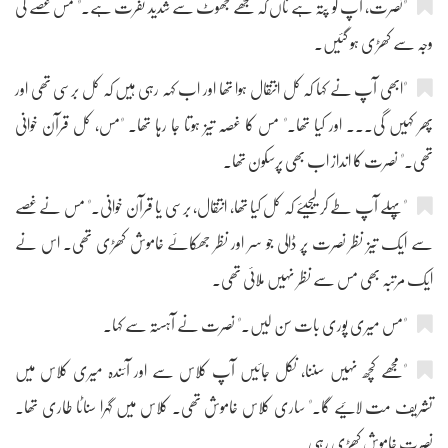
"نصرت، آپ کو پتہ ہے ناں کہ مجھے جھوٹ سے شدید نفرت ہے۔" مس غصے کی
وجہ سے کھڑی ہو گئیں۔
"ابھی آپ نے کہا کہ کل انتقال ہوا تھا اور اب کہہ رہی ہیں کہ کل برسی تھی اور
پھر کہیں گی۔۔۔ اور کیا تھا۔" مس کا غصہ تیز ہوتا جا رہا تھا۔ "مس، کل قرآن خوانی
تھی۔" نصرت کا انداز اب بھی پرسکون تھا۔
"پہلے آپ طے کر لیجیئے کہ کل کیا تھا، انتقال، برسی یا قرآن خوانی۔" مس نے غصے
سے ایک تیز نظر نصرت پر ڈالی جو سر اور نظر جھکائے خاموش کھڑی تھی۔ اس نے
ایک مرتبہ بھی مس سے نظر نہیں ملائی تھی۔
"مس میری پوری بات سن لیں۔" نصرت نے آہستہ سے کہا۔
"مجھے کچھ نہیں سننا، نکل جائیں آپ کلاس سے اور آئندہ میری کلاس میں
تشریف مت لائیے گا۔" ساری کلاس خاموش تھی۔ کلاس میں گہرا سناٹا طاری تھا۔
نصرت خاموش کھڑی رہی۔