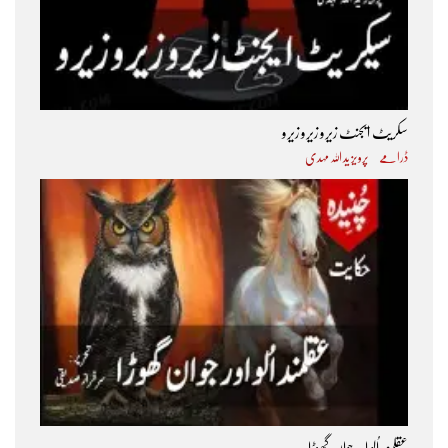
سکریٹ ایجنٹ زیرو زیرو زیرو
ڈرامے
پرویز ید اللہ مہدی