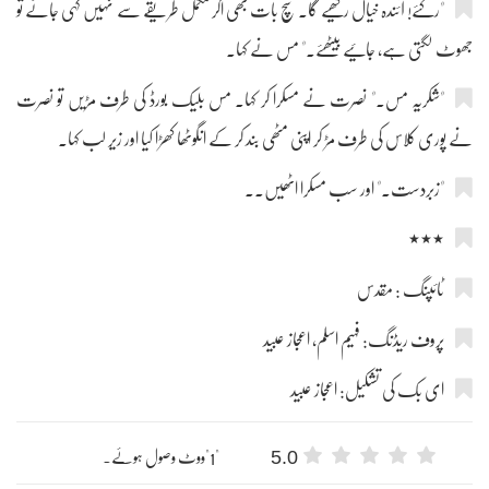
"رکئے! آئندہ خیال رکھیے گا۔ سچ بات بھی اگر مکمل طریقے سے نہیں کہی جائے تو
جھوٹ لگتی ہے، جائیے بیٹھئے۔" مس نے کہا۔
"شکریہ مس۔" نصرت نے مسکرا کر کہا۔ مس بلیک بورڈ کی طرف مڑیں تو نصرت
نے پوری کلاس کی طرف مڑ کر اپنی مٹھی بند کر کے انگوٹھا کھڑا کیا اور زیر لب کہا۔
"زبردست۔" اور سب مسکرا اٹھیں۔۔
٭٭٭
ٹائپنگ : مقدس
پروف ریڈنگ: فہیم اسلم، اعجاز عبید
ای بک کی تشکیل: اعجاز عبید
5.0
"1"ووٹ وصول ہوئے۔