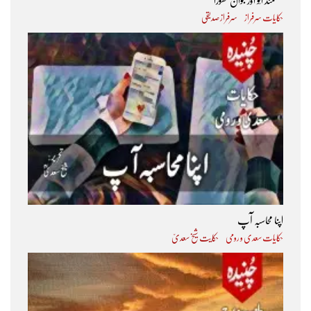
عقلمند اُلّو اور جوان گھوڑا
حکایات سرفراز
سرفراز صدیقی
اپنا محاسبہ آپ
حکایات سعدی و رومی
حکایت شیخ سعدیؒ