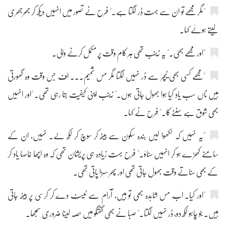
"مگر مجھے تو ان سے بہت ڈر لگتا ہے۔" فرح نے تصور میں انہیں دیکھ کر جھرجھری
لیتے ہوئے کہا۔
"اور مجھے بھی۔" یہ زینب تھی ہر کام وقت پر مکمل کرنے والی۔
"مجھے کسی بھی ٹیچر سے ڈر نہیں لگتا مگر مس شمیم۔۔۔ اف جس وقت وہ گھورتی
ہیں ناں سب یاد کیا ہوا بھول جاتی ہوں۔" زینب اپنی کیفیت بتا رہی تھی۔ "اور انہیں
بھی شوق ہے سننے کا۔" فرح نے کہا۔
"یہ نہیں کہ لکھوا لیں بندہ سکون سے بیٹھ کر سوچ کر لکھ لے۔ نہیں، ان کے
سامنے کھڑے ہو کر انہیں سناؤ۔" فرح بہت زیادہ ہی پریشان تھی کہ وہ اچھا خاصا یاد کر
کے بھی سناتے وقت بھول جاتی تھی اور پھر سزا پاتی تھی۔
"اور کیا۔ اب مس شاہدہ بھی تو ہیں، آرام سے ٹیسٹ دے کر کرسی پر بیٹھ جاتی
ہیں۔ جو چاہو لکھ دو، ڈر نہیں لگتا۔" صبا نے بھی گفتگو میں حصہ لینا ضروری سمجھا۔