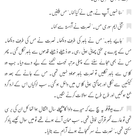
"سنا نہیں آپ نے، میں نے کیا کہا۔" مس چیخیں۔
"آئی ایم سوری مس۔" نصرت نے آہستہ سے کہا۔
"جائیے باہر۔" مس نے باہر کی طرف دیکھا۔ نصرت نے مس کی طرف دیکھا۔
مس کے چہرے پر سختی چھائی ہوئی رہی۔ وہ ڈھیلے ڈھیلے قدموں سے باہر نکل گئی۔ پھر
مس نے بھی بجائے سننے کے پہلی مرتبہ ٹیسٹ لکھنے کے لیے دے دیا۔ جب وہ
کلاس سے باہر نکلیں تو نصرت باہر موجود نہیں تھی۔ مس کے جانے کے بعد وہ
کینٹین سے نکلی اور بھاگتی ہوئی کلاس میں داخل ہو گئی۔ سب لڑکیاں اس کے ارد گرد
جمع ہو گئیں اور طرح طرح کے سوالات کرنے لگیں۔
"ارے بیوقوفو، یہ سچ ہے کہ میرے دادا کا پچھلے سال انتقال ہوا تھا کل ان کی برسی
تھی تو ہمارے گھر قرآن خوانی تھی۔ سب مہمان آئے ہوئے تھے تو میں سوال کیسے یاد کر
سکتی تھی۔" نصرت نے سر کھجاتے ہوئے آرام سے بتایا۔