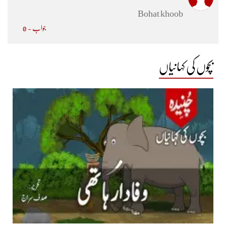
Bohat khoob
جواب - 0
بچوں کی کہانیاں