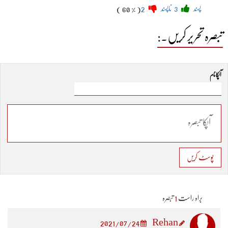
پسند
3
ناپسند
2
( 60 % )
تبصرہ تحریر کریں۔:
آپکا نام
پوسٹ کریں
براہ راست
1
تبصرہ
Rehan
2021/07/24