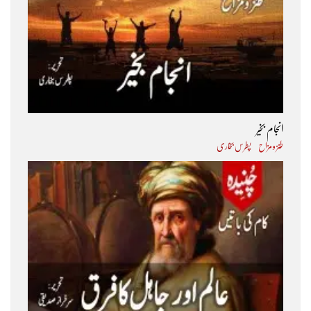
انجام بخیر
طنز و مزاح
پطرس بخاری