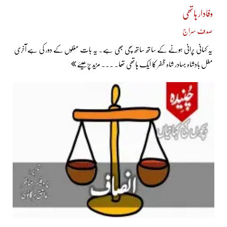
وفادار ہاتھی
صدف سراج
یہ کہانی پرانی ہونے کے ساتھ ساتھ سچی بھی ہے۔ یہ بات مغلوں کے دور کی ہے آخری
مغل بادشاہ بہادر شاہ ظفر کا ایک ہاتھی تھا۔ ... مزید پڑھیئے