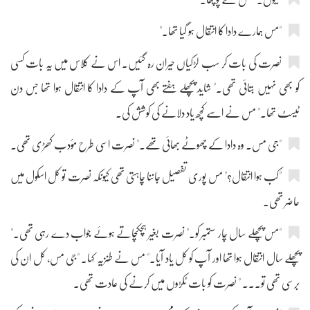
"مس ہمارے دادا کا انتقال ہو گیا تھا۔"
نصرت کی بات کر سب لڑکیاں حیران رہ گئیں۔ اس نے کلاس میں یہ بات کسی
کو بھی نہیں بتائی تھی۔" شاید پچھلے ہفتے بھی آپ کے دادا کا انتقال ہوا تھا جس دن
ٹیسٹ تھا۔" مس نے اسے کچھ یاد دلانے کی کوشش کی۔
"جی مس۔ وہ دادا کے چھوٹے بھائی تھے۔" نصرت اسی طرح مؤدب کھڑی تھی۔
"کب ہوا انتقال؟" مس پوری تفصیل جاننا چاہتی تھی کیونکہ نصرت تو کل اسکول میں
حاضر تھی۔
"مس پچھلے سال چار ستمبر کو۔" نصرت بغیر ہچکچاتے ہوئے جواب دے رہی تھی۔"
پچھلے سال انتقال ہوا تھا اور آپ کو کل یاد آیا۔" مس نے طنزیہ کہا۔ "جی مس، کل ان کی
برسی تھی تو۔۔۔ " نصرت کو بات ٹکڑوں میں کرنے کی عادت تھی۔