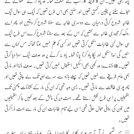
پڑھ رہی تھیں۔ ان کا طریقہ کار سب سے مختلف تھا۔ وہ یاد کر کے لکھوانے کے
بجائے سننے پر یقین رکھتی تھیں اور سنتی بھی اس طرح تھیں کہ ایک ہی سوال ایک
طالبہ شروع کرتی درمیان سے دوسری طالبہ سے سننا شروع کر دیتیں اور پھر اسے
روک کر تیسری طالبہ سے کہتیں کہ اس کے بعد سے سنانا شروع کرے اس طرح ایک
ہی سوال کئی طالبات مکمل کرتی تھیں اور کسی کو علم نہیں ہوتا تھا کہ مس کہاں سے
سنیں گی لہذا مکمل اور پکا یاد کرنا پڑتا تھا۔ یاد نہ کرنے پر وہ صرف ایک سزا دیا کرتی
تھیں۔ 10 ڈنڈے! وہ کبھی بھی اسکیل استعمال نہیں کرتی تھیں۔ صرف ڈنڈا اور مارتی
بھی عام طریقے سے نہیں تھیں کہ پہلے بازو سے سر سے اوپر تک لے جاتی تھیں اور
پھر پوری طاقت سے مارتی تھیں۔ یہی وجہ تھی کہ ان کی مار کے نشانات چھٹی تک
ہتھیلیوں پر اسی طرح نقش رہتے تھے۔ بہت دیر کی مالش کے بعد کہیں جا کر ہتھیلیوں
میں خون کی روانی بحال ہوتی تھی اسی لیے تمام طالبات ان کی مار سے بہت ڈرا کرتی
تھیں۔
مس شمیم نے آتے ہی پوری کلاس کا جائزہ لیا۔ بلیک بورڈ پر مانیٹر صائمہ پہلے ہی