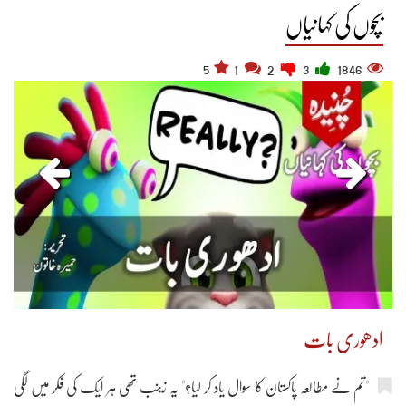
بچوں کی کہانیاں
5
1
2
3
1846
ادھوری بات
"تم نے مطالعہ پاکستان کا سوال یاد کر لیا؟" یہ زینب تھی ہر ایک کی فکر میں لگی