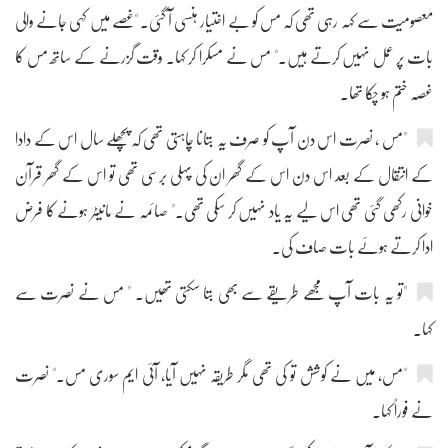
معصومیت سے کہہ رہی تھی کہ مس کو بے اختیار ہنسی آ گئی۔ "غصے میں کہی جانے والی
بات پر عمل نہیں کرتے ہیں۔" مس نے مسکرا کر کہا۔ وقت گزرنے کے ساتھ مس کا
غصہ ختم ہو چکا تھا۔
"مس ، نصرت اس دن آپ کو صرف یہ بتانا چاہتی تھی کہ پچھلے سال اس کے دادا
کے انتقال کے بعد اس دن اس کے گھر ان کی پہلی برسی تھی تو اس کے گھر قرآن
خوانی رکھی گئی تھی اس لیے یہ یاد نہیں کر سکی تھی۔" صائمہ نے مانیٹر ہونے کا فرض
ادا کرتے ہوئے بات صاف کی۔
"تو یہ بات آپ مجھے طریقے سے بھی بتا سکتی تھیں۔ " مس نے نصرت سے
کہا۔
"مس، میں نے کوشش تو کی تھی مگر طریقہ نہیں آیا، آئی ایم سوری مس۔" نصرت
نے فوراً کہا۔