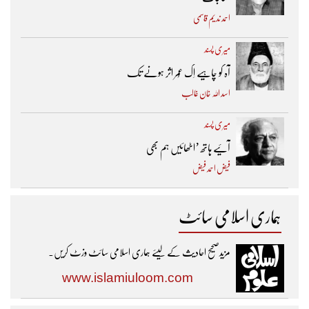
احمد ندیم قاسمی
میری پسند
آہ کو چاہیے اِک عُمر اثر ہونے تک ​
اسد اللہ خان غالب
میری پسند
آئیے ہاتھ ’اٹھائیں ہم بھی
فیض احمد فیض
ہماری اسلامی سائٹ
مزیدصحیح احادیث کے لیئے ہماری اسلامی سائٹ وزٹ کریں۔
www.islamiuloom.com