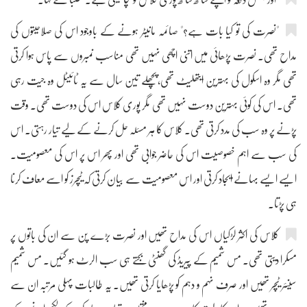
"نصرت کی تو کیا بات ہے؟" صائمہ مانیٹر ہونے کے باوجود اس کی صلاحیتوں کی
مداح تھی۔ نصرت پڑھائی میں اتنی اچھی نہیں تھی مناسب نمبروں سے پاس ہوا کرتی
تھی مگر وہ اسکول کی بہترین ایتھلیٹ تھی، پچھلے تین سال سے یہ ٹائیٹل وہ جیت رہی
تھی۔ اس کی کوئی بہترین دوست نہیں تھی مگر پوری کلاس اس کی دوست تھی۔ وقت
پڑنے پر وہ سب کی مدد کرتی تھی۔ کلاس کا ہر مسئلہ حل کرنے کے لیے تیار رہتی۔ اس
کی سب سے اہم خصوصیت اس کی حاضر جوابی تھی اور پھر اس پر اس کی معصومیت۔
ایسے ایسے بہانے ایجاد کرتی اور اس معصومیت سے بیان کرتی کہ ٹیچرز کو اسے معاف کرنا
ہی پڑتا۔
کلاس کی اکثر لڑکیاں اس کی مداح تھیں اور نصرت بڑے پن سے ان کی باتوں پر
مسکرا دیتی تھی۔ مس شمیم کے پیریڈ کی گھنٹی بجتے ہی سب الرٹ ہو گئیں۔ مس شمیم
سینئر ٹیچر تھیں اور صرف نہم و دہم کو پڑھایا کرتی تھیں۔ یہ طالبات پہلی مرتبہ ان سے