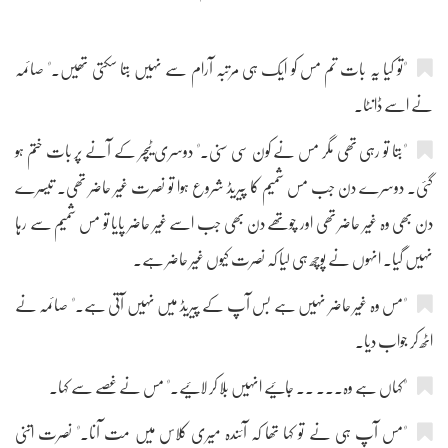
"تو کیا یہ بات تم مس کو ایک ہی مرتبہ آرام سے نہیں بتا سکتی تھیں۔" صائمہ
نے اسے ڈانٹا۔
"بتا تو رہی تھی مگر مس نے کون سی سنی۔" دوسری ٹیچر کے آنے پر بات ختم ہو
گئی۔ دوسرے دن جب مس شمیم کا پیریڈ شروع ہوا تو نصرت غیر حاضر تھی۔ تیسرے
دن بھی وہ غیر حاضر تھی اور چوتھے دن بھی جب اسے غیر حاضر پایا تو مس شمیم سے رہا
نہیں گیا۔ انہوں نے پوچھ ہی لیا کہ نصرت کیوں غیر حاضر ہے۔
"مس وہ غیر حاضر نہیں ہے بس آپ کے پیریڈ میں نہیں آتی ہے۔" صائمہ نے
اٹھ کر جواب دیا۔
"کہاں ہے وہ۔۔۔ ۔۔ جائیے انہیں بلا کر لائیے۔" مس نے غصے سے کہا۔
"مس آپ ہی نے تو کہا تھا کہ آئندہ میری کلاس میں مت آنا۔" نصرت اتنی