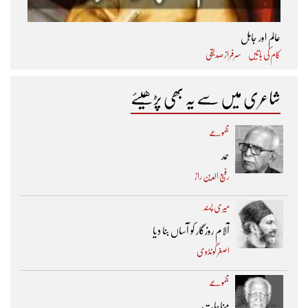
عالم اور جاہل
کام کی باتیں
سرفراز صدیقی
شاعری میں سے یہ بھی پڑھیئے
مجموعے
حمد
رفیع الدین راز
میری پسند
آلام روزگار کو آساں بنا دیا
اصغر گونڈوی
مجموعے
مناجات