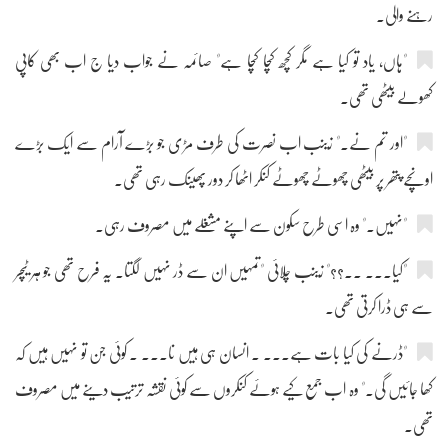
رہنے والی۔
"ہاں، یاد تو کیا ہے مگر کچھ کچا کچا ہے" صائمہ نے جواب دیا ج اب بھی کاپی
کھولے بیٹھی تھی۔
"اور تم نے۔" زینب اب نصرت کی طرف مڑی جو بڑے آرام سے ایک بڑے
اونچے پتھر پر بیٹھی چھوٹے چھوٹے کنکر اٹھا کر دور پھینک رہی تھی۔
"نہیں۔" وہ اسی طرح سکون سے اپنے مشغلے میں مصروف رہی۔
"کیا۔۔۔ ۔۔؟؟" زینب چلائی "تمہیں ان سے ڈر نہیں لگتا۔ یہ فرح تھی جو ہر ٹیچر
سے ہی ڈرا کرتی تھی۔
"ڈرنے کی کیا بات ہے۔۔۔ ۔ انسان ہی ہیں نا۔۔۔ ۔ کوئی جن تو نہیں ہیں کہ
کھا جائیں گی۔" وہ اب جمع کیے ہوئے کنکروں سے کوئی نقشہ ترتیب دینے میں مصروف
تھی۔