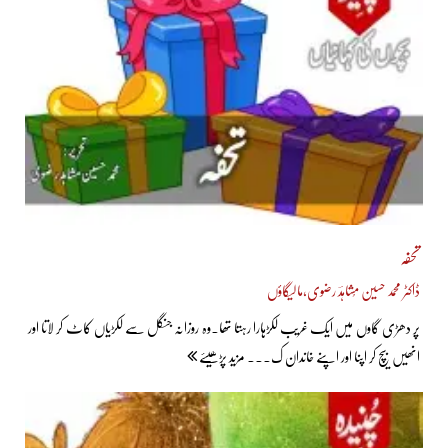
تحفہ
ڈاکٹر محمد حسین مُشاہدؔ رضوی،مالیگاؤں
پر دھڑی گاوں میں ایک غریب لکڑہارا رہتا تھا۔وہ روزانہ جنگل سے لکڑیاں کاٹ کر لاتا اور
انھیں بیچ کر اپنا اور اپنے خاندان ک... مزید پڑھیئے