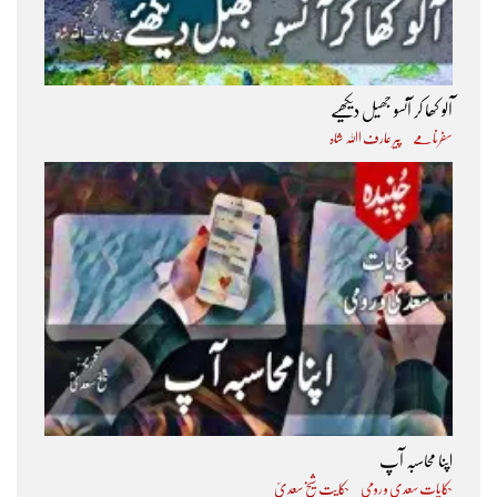
آلو کھا کر آنسو جھیل دیکھیے
سفرنامے
پیر عارف اﷲ شاہ
اپنا محاسبہ آپ
حکایات سعدی و رومی
حکایت شیخ سعدیؒ