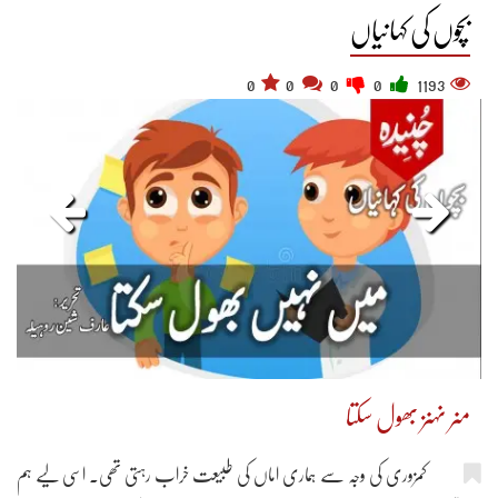
بچوں کی کہانیاں
0
0
0
0
1193
مںر نہںز بھول سکتا
کمزوری کی وجہ سے ہماری اماں کی طبیعت خراب رہتی تھی۔ اسی لیے ہم