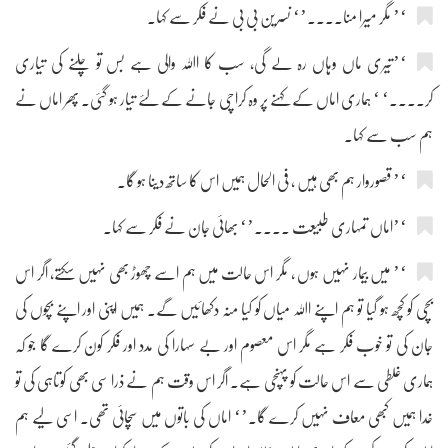
‘’ مگر میرا منا....’‘ نسرین بی بی نے فکر سے کہا۔
‘’تیری ماں وہاں رہ لے گی، سب کا اﷲ والی ہے بس تو چلنے کی تیاری
کر....‘ ‘ ہماری اماں کے کہنے پر وہ کراچی جانے کے لئے تیار ہو گئی۔ پھر اماں نے
ہم سب سے کہا۔
‘’ قصوروار ہم بھی ہیں ، فی الحال ہمیں اس کا ساتھ دینا ہو گا۔
‘’اماں تمہاری طبیعت ....’‘ بھائی جان نے فکر سے کہا۔
‘’ میں بیمار نہیں ہوں ، مگر اس حالت میں ہم اسے چھوڑ بھی نہیں سکتے، اگر اس
بچی کو کچھ ہو گیا تو ہم اپنے اﷲ میاں کو کیا منہ دکھائیں گے۔ ہمیں اپنی اور اپنے بچوں کی
جان کی تو خوب فکر ہے مگر اس معصوم اور بے سہارا کی مدد اور فکر کون کرے گا جو کہ
ہماری غلطی سے اس حالت کو پہنچی ہے۔ اگر اس وقت ہم نے ذرا سی بھی کوتاہی کی تو
خدا ہمیں کبھی معاف نہیں کرے گا۔’‘ اماں کی باتوں میں سچائی تھی۔ اسی لیے ہم