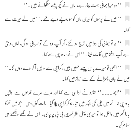
‘’ وہ میرا بھائی بہت بیمار ہے، اماں نے کچھ پیسے منگوائے ہیں ۔’‘
‘’ میں نے پرسوں کو تیری ماں کو سو روپے دیئے تھے۔’‘ میں نے حیرت سے
کہا۔
‘’ وہ تو بھائی کی دوا میں خرچ ہو گئے، اگر آپ دو گے تو مہربانی ہو گی، اماں بولتی
ہے آپ ہفتے میں کاٹ لینا۔’‘ اس نے سادہ پن سے کہا۔
‘’ ابھی تو میرے پاس پیسے نہیں ہیں ، کراچی سے واپس آ کر دے دوں گا۔’‘
میں نے جان چھڑانے کے سے انداز میں کہا۔
‘’اچھا....’‘ شازو نے اداسی سے کہا اور مرے مرے قدموں سے واپس
باورچی خانے میں چلی گئی جبکہ میں تیار ہو کر کراچی چلا گیا۔ رات کوئی دس بجے میں تھکا
ہارا گھر میں داخل ہوا تو میری پہلی نظر نسرین بی بی پر پڑی۔ اس نے مجھے دیکھتے ہی
سلام کیا۔