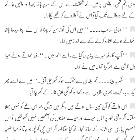
بڑی رقم تھی۔ واپسی پر میں نے شفقت سے اس کے سر پر ہاتھ پھیرا اور واپس جانے
کے لئے دروازے تک آیا تو اس نے آواز دے کر مجھے پکارا۔
‘’ بھائی صاحب.... ‘‘ میں اس کی آواز سن کر پلٹا تو اس نے اپنا سیدھا ہاتھ
اٹھاتے ہوئے اشارہ کرنے کے سے انداز میں کہا۔
‘’ آپ کا بٹوہ میرے بیڈ پر رہ گیا ہے، اسے اٹھا لیں ۔ ‘‘ بٹوہ اٹھاتے ہوئے میرا
دل خوشی سے بھر گیا تھا ۔ میں نے کہا۔
‘’شکریہ بیٹا.... تم جلدی سے ٹھیک ہو کر گھر چلی آ ئی۔’‘ میں نے اسے پھر
ایک بار محبت بھری نظروں سے دیکھا اور کورنگی اپنی خالہ کے گھر چلا آیا۔
اس واقعے کو آج تین سال ہو گئے ہیں ، مگر میں زندگی بھر اس لمحے کو نہیں بھلا
سکتا۔ اگر وقتی طور پر اماں میرے اور میرے بھائیوں کی آنکھیں نہیں کھولتیں تو اس
معصوم پیاری سی شازو کے ساتھ نجانے کیا ہوتا اور اگر اس بچی کو کچھ ہو جاتا تو میرا ضمیر