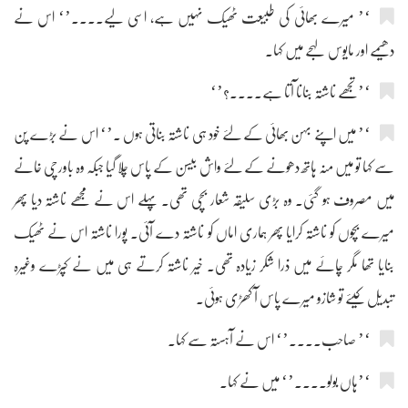
‘’ میرے بھائی کی طبیعت ٹھیک نہیں ہے، اسی لیے....’‘ اس نے
دھیمے اور مایوس لہجے میں کہا۔
‘’تجھے ناشتہ بنانا آتا ہے....؟’‘
‘’ میں اپنے بہن بھائی کے لئے خود ہی ناشتہ بناتی ہوں ۔’‘ اس نے بڑے پن
سے کہا تو میں منہ ہاتھ دھونے کے لئے واش بیسن کے پاس چلا گیا جبکہ وہ باورچی خانے
میں مصروف ہو گئی۔ وہ بڑی سلیقہ شعار بچی تھی۔ پہلے اس نے مجھے ناشتہ دیا پھر
میرے بچوں کو ناشتہ کرایا پھر ہماری اماں کو ناشتہ دے آئی۔ پورا ناشتہ اس نے ٹھیک
بنایا تھا مگر چائے میں ذرا شکر زیادہ تھی۔ خیر ناشتہ کرتے ہی میں نے کپڑے وغیرہ
تبدیل کیئے تو شازو میرے پاس آ کھڑی ہوئی۔
‘’ صاحب....’‘ اس نے آہستہ سے کہا۔
‘’ہاں بولو....’‘ میں نے کہا۔