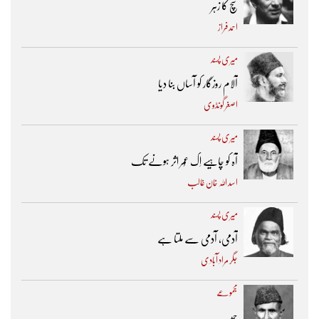
سچ کا زہر
احمد فراز
میری پسند
آلام روزگار کو آساں بنا دیا
اصغر گونڈوی
میری پسند
آہ کو چاہیے اِک عُمر اثر ہونے تک ​
اسد اللہ خان غالب
میری پسند
آدمی، آدمی سے ملتا ہے
جگر مراد آبادی
مجموعے
حمد