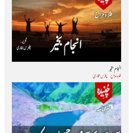
انجام بخیر
طنز و مزاح
پطرس بخاری