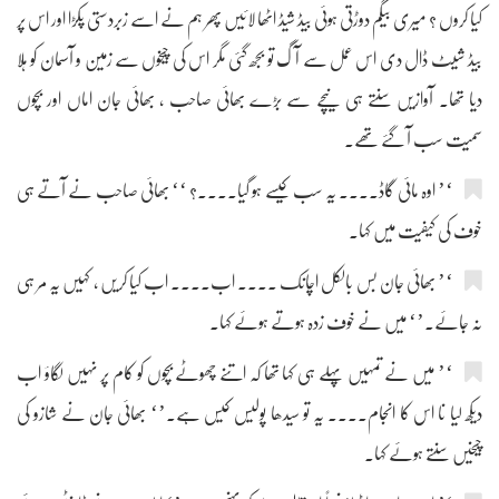
کیا کروں ؟ میری بیگم دوڑتی ہوئی بیڈ شیڈ اٹھا لائیں پھر ہم نے اسے زبردستی پکڑا اور اس پر
بیڈ شیٹ ڈال دی اس عمل سے آگ تو بجھ گئی مگر اس کی چیخوں سے زمین و آسمان کو ہلا
دیا تھا۔ آوازیں سنتے ہی نیچے سے بڑے بھائی صاحب ، بھائی جان اماں اور بچوں
سمیت سب آ گئے تھے۔
‘’ اوہ مائی گاڈ.... یہ سب کیسے ہو گیا....؟ ‘‘ بھائی صاحب نے آتے ہی
خوف کی کیفیت میں کہا۔
‘’ بھائی جان بس بالکل اچانک .... اب.... اب کیا کریں ، کہیں یہ مر ہی
نہ جائے۔’‘ میں نے خوف زدہ ہوتے ہوئے کہا۔
‘’ میں نے تمہیں پہلے ہی کہا تھا کہ اتنے چھوٹے بچوں کو کام پر نہیں لگاؤ اب
دیکھ لیا نا اس کا انجام.... یہ تو سیدھا پولیس کیس ہے۔’‘ بھائی جان نے شازو کی
چیخیں سنتے ہوئے کہا۔