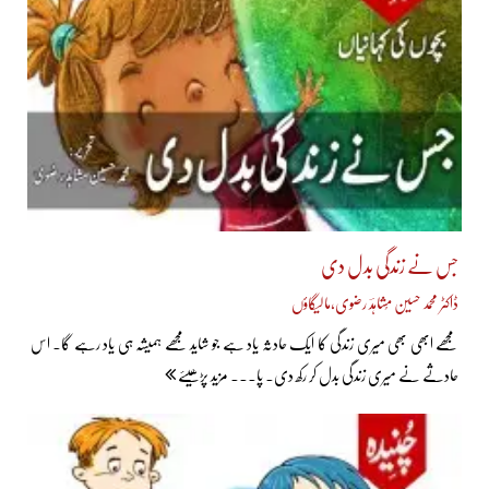
جس نے زندگی بدل دی
ڈاکٹر محمد حسین مُشاہدؔ رضوی،مالیگاؤں
مجھے ابھی بھی میری زندگی کا ایک حادثہ یاد ہے جو شاید مجھے ہمیشہ ہی یاد رہے گا۔ اس
حادثے نے میری زندگی بدل کر رکھ دی۔ پا... مزید پڑھیئے