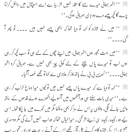
‘’ اطہر بھائی میرے منے کا بخار نہیں اتر رہا ہے اسے اسپتال میں داخل کرانا
پڑے گا کچھ پیسے دے دو بڑی مہربانی ہو گی۔’‘
‘’ میں نے شازو کو کہہ تو دیا تھا کہ ابھی پیسے نہیں ہیں .... تو پھر آ
گئی....’‘
‘’ میں بہت مجبور ہوں اطہر بھائی، میں اپنے بچوں کے لئے ہی تو سب کچھ کر رہی
ہوں اب تو میرے پاس بیچنے کے لئے کوئی چیز بھی نہیں ہے، مہربانی کرو اظہر
بھائی....’‘ نسرین بی بی نے ہاتھ جوڑ کر عاجزی سے کہا تو مجھے غصہ آ گیا۔
‘’ کہہ تو دیا ہے کہ میرے پاس پیسے نہیں ہیں تو کیوں میرا دماغ خراب کر رہی
ہے۔’‘ میری بات سنتے ہی وہ آنکھوں میں آنسو لیے اکھڑے ہوئے قدموں کے ساتھ
واپس جانے لگی، واپسی پر اس نے مڑ کر بھی دیکھا مگر میں کمرے میں جا چکا تھا۔ اسی
لیے وہ رنجیدہ رنجیدہ سی زینے اتر گئی۔ میرا خیال تھا کہ وہ اب نہیں آئے گی مگر دوسری
صبح ہی اس کی شازو کام کرنے چلی آئی مجھے اس کے آنے پر حیرت ہو رہی تھی۔ جب