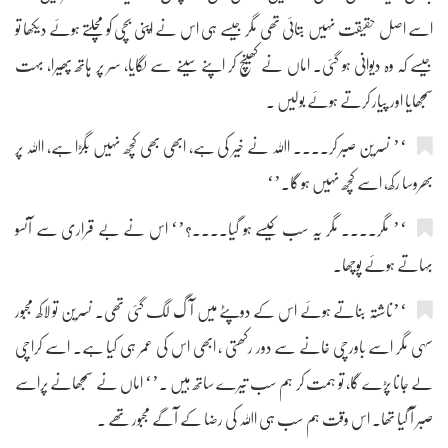
اسے اصل حقیقت نہیں بتائی تھی مگر جیسے ہی اس نے اپنی بچی کو مچلتے ہوئے دیکھا تو
جیسے کہ وہ دیوانی ہو گئی۔ اماں نے کھینچ کر اپنے سینے سے لگایا، سر پر ہاتھ پھیرا، بہت
سمجھایا اور پیار کرتے ہوئے بولیں ۔
‘’ نسرین صبر کر.... اﷲ نے خیر کی ہے، ابھی بھی کچھ نہیں بگڑا ہے، اﷲ پر
بھروسا رکھ، اسے کچھ نہیں ہو گا۔’‘
‘’ مگر.... مگر یہ سب کیسے ہو گیا....؟’‘ اس نے بے قراری سے آنسو
بہاتے ہوئے پوچھا۔
‘’ناشتہ بناتے ہوئے اس کے دوپٹے میں آگ لگ گئی تھی۔ نسرین تو لاکھ مجبور
سہی مگر اسے باورچی خانے سے دور رکھتی ، ابھی اس کی عمر ہی کیا ہے۔ اسے کراچی
لے جانا پڑے گا، تو ہمت کر ہم سب تیرے ساتھ ہیں ۔’‘ اماں نے سمجھانے پراسے
صبر آ گیا تھا۔ اس وقت ہم سب ہی اﷲ کی رضا کے آگے مجبور تھے ۔