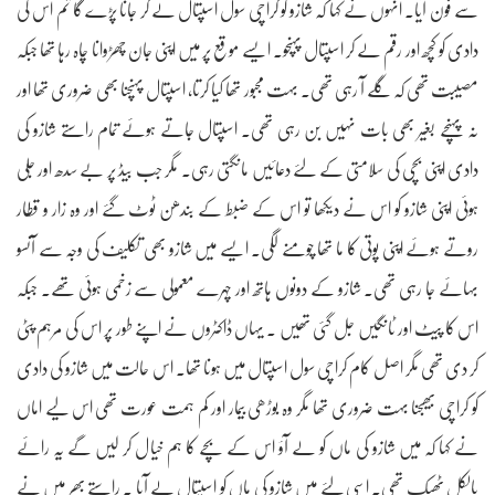
سے فون آیا۔ انہوں نے کہا کہ شازو کو کراچی سول اسپتال لے کر جانا پڑے گا تم اس کی
دادی کو کچھ اور رقم لے کر اسپتال پہنچو۔ ایسے موقع پر میں اپنی جان چھڑوانا چاہ رہا تھا جبکہ
مصیبت تھی کہ گلے آ رہی تھی۔ بہت مجبور تھا کیا کرتا، اسپتال پہنچنا بھی ضروری تھا اور
نہ پہنچے بغیر بھی بات نہیں بن رہی تھی۔ اسپتال جاتے ہوئے تمام راستے شازو کی
دادی اپنی بچی کی سلامتی کے لئے دعائیں مانگتی رہی۔ مگر جب بیڈ پر بے سدھ اور جلی
ہوئی اپنی شازو کو اس نے دیکھا تو اس کے ضبط کے بندھن ٹوٹ گئے اور وہ زار و قطار
روتے ہوئے اپنی پوتی کا ما تھا چومنے لگی۔ ایسے میں شازو بھی تکلیف کی وجہ سے آنسو
بہائے جا رہی تھی۔ شازو کے دونوں ہاتھ اور چہرے معمولی سے زخمی ہوئی تھے۔ جبکہ
اس کا پیٹ اور ٹانگیں جل گئی تھیں ۔ یہاں ڈاکٹروں نے اپنے طور پر اس کی مرہم پٹی
کر دی تھی مگر اصل کام کراچی سول اسپتال میں ہونا تھا۔ اس حالت میں شازو کی دادی
کو کراچی بھیجنا بہت ضروری تھا مگر وہ بوڑھی بیمار اور کم ہمت عورت تھی اس لیے اماں
نے کہا کہ میں شازو کی ماں کو لے آؤ اس کے بچے کا ہم خیال کر لیں گے یہ رائے
بالکل ٹھیک تھی۔ اسی لئے میں شازو کی ماں کو اسپتال لے آیا ۔ راستے بھر میں نے