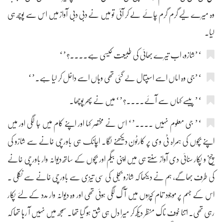
وہ میرے لیے گرم گرم چائے لے کر آئی تو میں نے دبی دبی آواز میں اس سے پوچھ ہی
لیا۔
‘’شازو، اب تیرے بھائی کی طبیعت کیسی ہے....؟’‘
‘’جی وہ اماں اسے اسپتال لے گئی تھی وہاں اسے داخل کر لیا ہے۔’‘
‘’ پیسے کہاں سے آئے....؟’‘ میں نے پھر پوچھا۔
‘’ جی معلوم نہیں ....’‘ اس نے مختصر کہا اور اپنے کام میں جا لگی اور میں
اپنے بچوں کی ہمراہ ٹی وی پر کارٹون دیکھنے لگا۔ اچانک ہی باورچی خانے سے شازو کی
چیخ و پکار سنائی دی آواز سنتے ہی میں اپنی بیگم اور بچوں کے ساتھ دیوانہ وار باورچی خانے
کی طرف بھاگے، ہم نے دیکھا کہ شازو بجلی کی سی تیزی سے باورچی خانے سے نکلی ۔
اس کے جسم پر موجود تمام کپڑوں میں آگ لگی ہوئی تھی اور وہ دیوانہ وار مدد کے لئے پکار
رہی تھی۔ اتنا خوف ناک منظر دیکھ کر میرا دل ہی شق ہو گیا تھا۔ سمجھ میں نہیں آ رہا تھا کہ