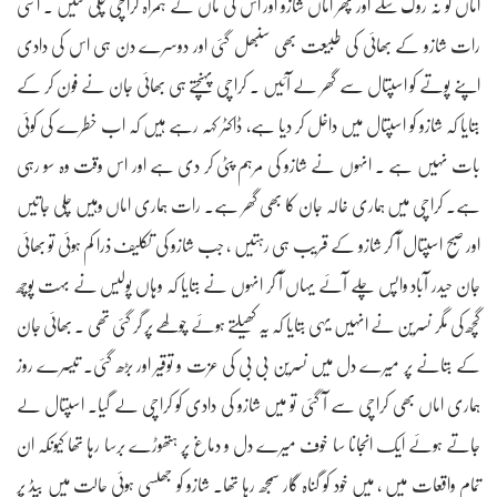
اماں کو نہ روک سکے اور پھر اماں شازو اور اس کی ماں کے ہمراہ کراچی چلی گئیں ۔ اسی
رات شازو کے بھائی کی طبیعت بھی سنبھل گئی اور دوسرے دن ہی اس کی دادی
اپنے پوتے کو اسپتال سے گھر لے آئیں ۔ کراچی پہنچتے ہی بھائی جان نے فون کر کے
بتایا کہ شازو کو اسپتال میں داخل کر دیا ہے، ڈاکٹر کہہ رہے ہیں کہ اب خطرے کی کوئی
بات نہیں ہے ۔ انہوں نے شازو کی مرہم پٹی کر دی ہے اور اس وقت وہ سو رہی
ہے۔ کراچی میں ہماری خالہ جان کا بھی گھر ہے۔ رات ہماری اماں وہیں چلی جاتیں
اور صبح اسپتال آ کر شازو کے قریب ہی رہتیں ، جب شازو کی تکلیف ذرا کم ہوئی تو بھائی
جان حیدر آباد واپس چلے آئے یہاں آ کر انہوں نے بتایا کہ وہاں پولیس نے بہت پوچھ
گچھ کی مگر نسرین نے انہیں یہی بتایا کہ یہ کھیلتے ہوئے چولھے پر گر گئی تھی ۔ بھائی جان
کے بتانے پر میرے دل میں نسرین بی بی کی عزت و توقیر اور بڑھ گئی۔ تیسرے روز
ہماری اماں بھی کراچی سے آ گئی تو میں شازو کی دادی کو کراچی لے گیا۔ اسپتال لے
جاتے ہوئے ایک انجانا سا خوف میرے دل و دماغ پر ہتھوڑے برسا رہا تھا کیونکہ ان
تمام واقعات میں ، میں خود کو گناہ گار سمجھ رہا تھا۔ شازو کو جھلسی ہوئی حالت میں بیڈ پر