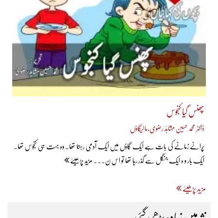
پھنس گیا کنجوس
ڈاکٹر محمد حسین مُشاہدؔ رضوی،مالیگاؤں
پُرانے زمانے کی بات ہے ایک گاؤں میں ایک آدمی رہتا تھا۔ وہ بہت ہی کنجوس تھا۔
ایک بار و ہ ایک جنگل سے گذر رہا تھا تو اس ن... مزید پڑھیئے
مزید پڑھیئے
نثر میں زیادہ پڑھی گئی