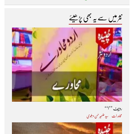
نثر میں سے یہ بھی پڑھیئے
ردیف ’’ا‘‘
محاورات
سید ضمیر حسن دہلوی