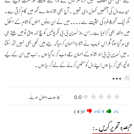
مجھے کبھی بھی معاف نہیں کرتا مگر اماں کے ذرا سے حوصلے اور ہمت دینے نے
میرے دل کی آنکھیں کھول دی تھیں ۔ آج بھی شازو ہمارے گھر میں کام کرتی ہے۔
مگر ایک گھریلو فرد کی حیثیت سے.... میں نے ان دونوں بہنوں کو شام کے اسکول
میں داخلہ بھی کرا دیا ہے۔ اس روز نسرین بی بی اگر پولیس کو سچ کہہ دیتی تو میں جیتے جی
ہی مر گیا ہوتا مگر اس غریب نے اتنا بڑا احسان کر دیا کہ جسے میں کبھی بھی نہیں اتار سکتا
۔ میں نسرین بی بی اور شازو کے احسان تلے دب کر رہ گیا ہوں ۔ اب میں ان کے لیے
جو کچھ بھی کر رہا ہوں اپنے دل کو مطمئن کرنے کے لئے کر رہا ہوں ۔
٭٭٭
0.0
" 0 "ووٹ وصول ہوئے۔
پسند
0
ناپسند
0
( 0 )
تبصرہ تحریر کریں۔: