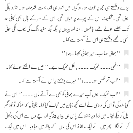
پڑے دیکھتے ہی مجھ پر خوف سوار ہو گیا۔ میں اندر ہی اندر بہت شرمندہ ہوا۔ شازو جاگی
ہوئی تھی۔ تکلیف اس کے چہرے پر عیاں تھی، اس کے سر کے بال بھی کافی حد
تک جھلسے ہوئے تھے، ہاتھوں ، منہ اور پیروں پر جگہ جگہ سفید رنگ کی ٹیوب لگی ہوئی
تھی۔ مجھے دیکھتے ہی اس نے آہستہ سے کہا ۔
‘’ بھائی صاحب، میرا بھائی کیسا ہے؟’‘
‘’ٹھی.... ٹھیک .... بالکل ٹھیک ہے۔’‘ میں نے اٹکتے ہوئے کہا۔
‘’اب تم کیسی ہو....؟’‘ میرے پوچھنے پر اس نے آہستہ سے کہا۔
‘’اب ٹھیک ہوں آپ میرے بھائی کو بھی لے آتے ناں ....’‘ اس نے
گویا ضد کی تو اس کی دادی نے اسے کچھ زبان میں نجانے کیا کہا۔ یقیناً یہ کہا تھا کہ تو خود گھر
چل کر دیکھ لینا۔ میں ذرا دیر شازو کے پاس ہی بیڈ پر بیٹھ گیا اور سچے دل سے اس کی دلجوئی
کرنے لگا۔ پھر میں نے ایک لفافہ اس کی ماں کے ہاتھ میں دبا دیا۔ اس میں ایک