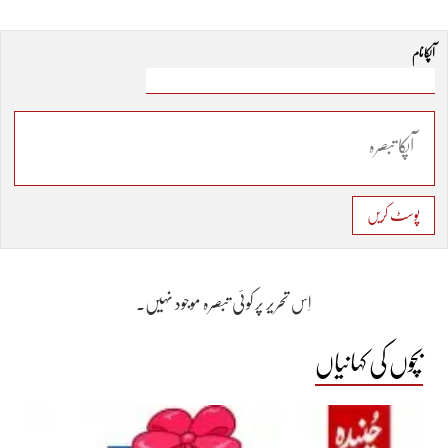
آپکا نام
پوسٹ کریں
اِس تحریر پر کوئی تبصرہ موجود نہیں۔
بچوں کی کہانیاں