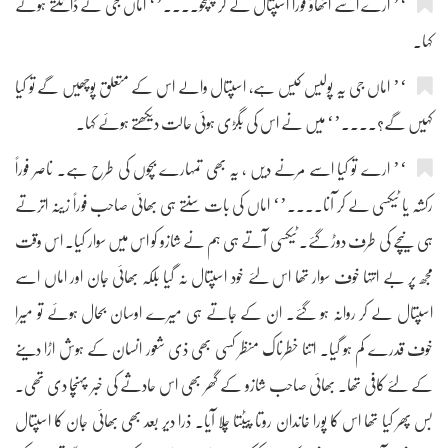
‘’ ارے اسے اٹھاؤ فوراً اسپتال لے کر پہنچو....’‘ اماں جی نے ڈانٹتے ہوئے
کہا۔
‘’ اماں جی یہ پولیس کیس ہے، اسپتال والے اس کے متعلق پوچھیں گے تو کیا
کہیں گے؟....’‘ میں نے اس کی بگڑی ہوئی حالت دیکھتے ہوئے کہا۔
‘’ ارے تو کیا اسے مرنے دیں ، یہ بھی تمہارے بچوں کی طرح ہے۔ ناصر فوراً
رکشہ یا ٹیکسی لے کر آنا....’‘ اماں کی بات سنتے ہی بھائی صاحب فوراً زینہ اترتے
ہی نیچے کی طرف دوڑ گئے۔ ٹیکسی آتے ہی ہم نے شازو کو اس میں سوار کیا۔ اس وقت
مجھ پر بے انتہا خوف سوار تھا اس لئے خود اسپتال نہ گیا بلکہ بھائی جان اور اماں اسے
اسپتال لے کر روانہ ہو گئے۔ ان کے جاتے ہی میرے اوسان بحال ہوئے تو میرا
خوف قدرے کم ہو گیا۔ اتنا خطرناک منظر کسی بھی ذی شعور انسان کے ہوش اڑا دینے
کے لئے کافی تھا۔ بھائی صاحب شازو کے گھر بھی اس حادثے کی خبر پہنچا دی تھی۔
بس پھر کیا تھا اس کا پورا خاندان روتا پیٹتا چلا آیا۔ ذرا دیر بعد بھی بھائی جان کا اسپتال