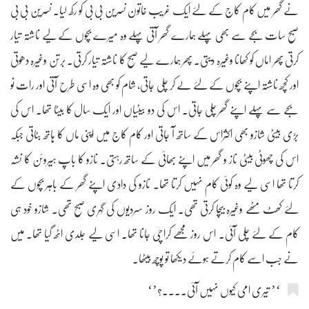
نے گھر میں کام کاج کے لئے ایک غریب خاتون نسرین بی بی کو رکھ لیا۔ نسرین بی بی
صبح سات بجے سے بھی پہلے ہمارے گھر آتی پہلے وہ میرے بچوں کے لیے ناشتہ تیار
کرتی پھر اماں کو کھانا وغیرہ دیتی۔ پھر ہمارے لیے صبح کا ناشتہ تیار کرتی۔ برتن وغیرہ دھوتی
اور کچھ ناشتہ اپنے بچوں کے لئے لے کر چلی جاتی، شام کو بھی وہ اسی طرح آتی اور رات نو
بجے سے پہلے اپنے گھر چلی جاتی۔ اس کی دو بیٹیاں اور ایک سال کا بیٹا تھا۔ اس کی
بڑی بیٹی شازو بھی اکثراس کے ساتھ آ جاتی اور کام کاج میں اپنی ماں کا ہاتھ بٹاتی جبکہ
اس کی چھوٹی بیٹی ناز و گھر میں اپنے بھائی کے ساتھ رہتی۔ نازو کا باپ ہیروئن کا نشہ
کرتا تھا اسی لیے وہ کوئی کام نہیں کرتا تھا۔ نازو کی دادی اپنے گھر کے باہر بچوں کے
لئے کھٹ مٹھے وغیرہ بیچا کرتی تھی۔ ایک روز سردیوں کی گہری صبح تھی۔ شازو خود ہی
کام کے لئے چلی آئی۔ اس روز مجھے کراچی جانا تھا۔ اسی لیے جلدی اٹھ گیا تھا۔ میں
نے جب اسے کام کرتے ہوئے دیکھا تو پوچھ بیٹھا۔
‘’ تیری امی کیوں نہیں آئی....؟’‘