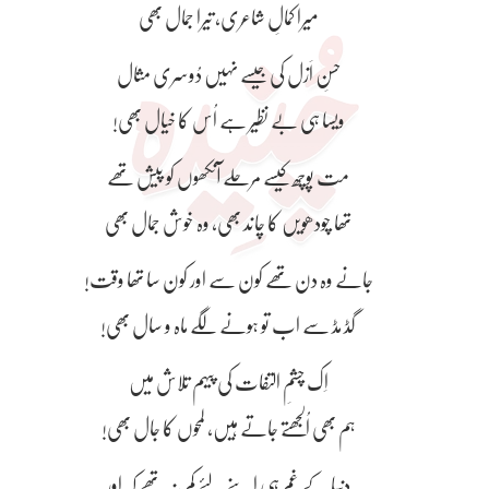
میرا کمالِ شاعری، تیرا جمال بھی
حسنِ اَزل کی جیسے نہیں دُوسری مثال
ویسا ہی بے نظیر ہے اُس کا خیال بھی!
مت پوچھ کیسے مرحلے آنکھوں کو پیش تھے
تھا چودھویں کا چاند بھی، وہ خوش جمال بھی
جانے وہ دن تھے کون سے اور کون سا تھا وقت!
گڈ مڈ سے اب تو ہونے لگے ماہ و سال بھی!
اِک چشمِ التفات کی پیہم تلاش میں
ہم بھی اُلجھتے جاتے ہیں، لمحوں کا جال بھی!
دنیا کے غم ہی اپنے لئے کم نہ تھے کہ اور