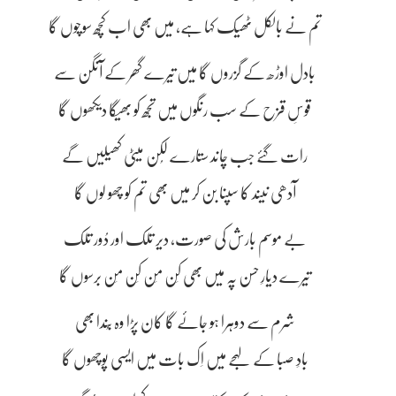
تم نے بالکل ٹھیک کہا ہے، میں بھی اب کچھ سوچوں گا
بادل اوڑھ کے گزروں گا میں تیرے گھر کے آنگن سے
قوسِ قزح کے سب رنگوں میں تجھ کو بھیگا دیکھوں گا
رات گئے جب چاند ستارے لُکن میٹی کھیلیں گے
آدھی نیند کا سپنا بن کر میں بھی تم کو چھو لوں گا
بے موسم بارش کی صورت، دیر تلک اور دُور تلک
تیرے دیارِ حسن پہ میں بھی کِن مِن کِن مِن برسوں گا
شرم سے دوہرا ہو جائے گا کان پڑا وہ بُندا بھی
بادِ صبا کے لہجے میں اِک بات میں ایسی پوچھوں گا