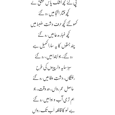
پی لئے کچھ اشک پاسِ عشق نے
کچھ فشارِ التجا میں رہ گئے
کھو گئے کچھ حرف دشتِ ضبط میں
کچھ غبارِ مدعا میں رہ گئے
چند جستوں کا یہ سارا کھیل ہے
رہ گئے، جو ابتدا میں، رہ گئے
سبز سایہ دار پیڑوں کی طرح
رفتگاں، دشتِ وفا میں رہ گئے
حاصلِ عمرِ رواں، وہ وقت، جو
ہم تری آب و ہَوا میں رہ گئے
ہے لہو کا قافلہ اَب تک رواں