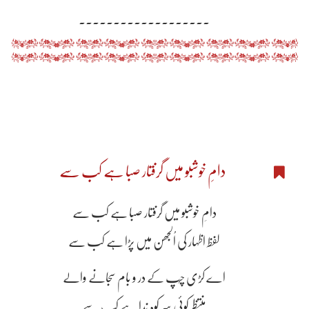
۔۔۔۔۔۔۔۔۔۔۔۔۔۔۔۔۔۔۔
دامِ خوشبو میں گرفتار صبا ہے کب سے
دامِ خوشبو میں گرفتار صبا ہے کب سے
لفظ اظہار کی اُلجھن میں پڑا ہے کب سے
اے کڑی چُپ کے در و بام سجانے والے
منتظر کوئی سرِ کوہِ ندا ہے کب سے