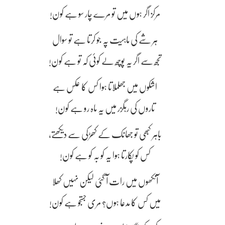
مرکز اگر ہوں میں تو مرے چار سو ہے کون!
ہر شے کی ماہیت پہ جو کرتا ہے تو سوال
تجھ سے اگر یہ پوچھ لے کوئی کہ تو ہے کون!
اشکوں میں جھلملاتا ہوا کس کا عکس ہے
تاروں کی رہگزر میں یہ ماہ رو ہے کون!
باہر کبھی تو جھانک کے کھڑکی سے دیکھتے،
کس کو پکارتا ہوا یہ کو بہ کو ہے کون!
آنکھوں میں رات آ گئی لیکن نہیں کھلا
میں کس کا مدعا ہوں؟ مری جستجو ہے کون!