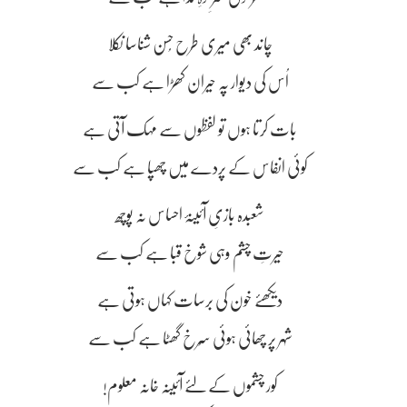
چاند بھی میری طرح حُسن شناسا نکلا
اُس کی دیوار پہ حیران کھڑا ہے کب سے
بات کرتا ہوں تو لفظوں سے مہک آتی ہے
کوئی انفاس کے پردے میں چھپا ہے کب سے
شعبدہ بازیِ آئینۂ احساس نہ پوچھ
حیرتِ چشم وہی شوخ قبا ہے کب سے
دیکھئے خون کی برسات کہاں ہوتی ہے
شہر پر چھائی ہوئی سُرخ گھٹا ہے کب سے
کور چشموں کے لئے آئینہ خانہ معلوم!