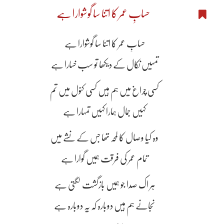
حسابِ عمر کا اتنا سا گوشوارا ہے
حسابِ عمر کا اتنا سا گوشوارا ہے
تمہیں نکال کے دیکھا تو سب خسارا ہے
کسی چراغ میں ہم ہیں کسی کنول میں تم
کہیں جمال ہمارا کہیں تمہارا ہے
وہ کیا وصال کا لمحہ تھا جس کے نشے میں
تمام عمر کی فرقت ہمیں گوارا ہے
ہر اک صدا جو ہمیں بازگشت لگتی ہے
نجانے ہم ہیں دوبارہ کہ یہ دوبارہ ہے