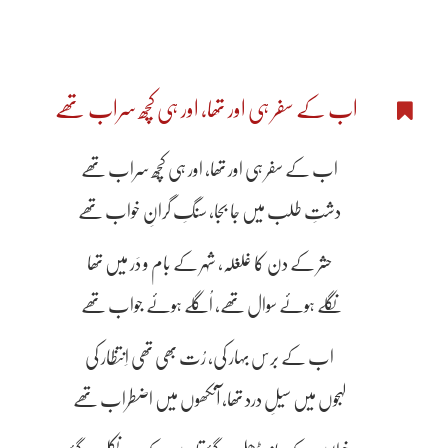
اب کے سفر ہی اور تھا، اور ہی کچھ سراب تھے
اب کے سفر ہی اور تھا، اور ہی کچھ سراب تھے
دشتِ طلب میں جا بجا، سنگِ گرانِ خواب تھے
حشر کے دن کا غلغلہ، شہر کے بام و دَر میں تھا
نگلے ہوئے سوال تھے، اُگلے ہوئے جواب تھے
اب کے برس بہار کی، رُت بھی تھی اِنتظار کی
لہجوں میں سیلِ درد تھا، آنکھوں میں اضطراب تھے