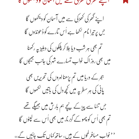
اپنے گھر کی کھڑکی سے میں آسمان کو دیکھوں گا
اپنے گھر کی کھڑکی سے میں آسمان کو دیکھوں گا
جس پر تیرا نام لکھا ہے اُس تارے کو ڈھونڈوں گا
تم بھی ہر شب دیا جلا کر پلکوں کی دہلیز پہ رکھنا
میں بھی روز اک خواب تمہارے شہر کی جانب بھیجوں گا
ہجر کے دریا میں تم پڑھنا لہروں کی تحریریں بھی
پانی کی ہر سطر پہ میں کچھ دل کی باتیں لکھوں گا
جس تنہا سے پیڑ کے نیچے ہم بارش میں بھیگے تھے
تم بھی اُس کو چھو کے گزرنا، میں بھی اُس سے لپٹوں گا
’’خواب مسافر لمحوں کے ہیں، ساتھ کہاں تک جائیں گے،،