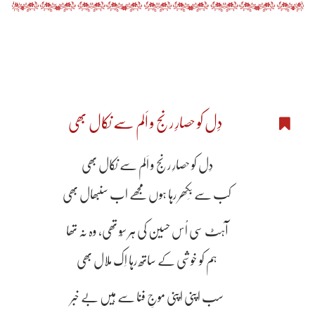
دِل کو حصارِ رنج و اَلم سے نکال بھی
دِل کو حصارِ رنج و اَلم سے نکال بھی
کب سے بِکھر رہا ہوں مجھے اب سنبھال بھی
آہٹ سی اُس حسین کی ہر سُو تھی، وہ نہ تھا
ہم کو خوشی کے ساتھ رہا اِک ملال بھی
سب اپنی اپنی موجِ فنا سے ہیں بے خبر