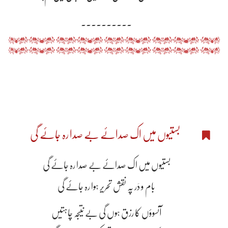
۔۔۔۔۔۔۔۔۔۔
بستیوں میں اک صدائے بے صدا رہ جائے گی
بستیوں میں اک صدائے بے صدا رہ جائے گی
بام و دَر پہ نقش تحریرِ ہوا رہ جائے گی
آنسوؤں کا رزق ہوں گی بے نتیجہ چاہتیں