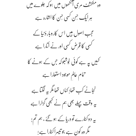
وہ منکشف مری آنکھوں میں ہو کہ جلوے میں
ہر ایک حُسن کسی حُسن کا اشارہ ہے
عجب اصول ہیں اس کاروبارِ دُنیا کے
کسی کا قرض کسی اور نے اُتارا ہے
کہیں پہ ہے کوئی خُوشبو کہ جس کے ہونے کا
تمام عالمِ موجود استعارا ہے
نجانے کب تھا! کہاں تھا مگر یہ لگتا ہے
یہ وقت پہلے بھی ہم نے کبھی گزارا ہے
یہ دو کنارے تو دریا کے ہو گئے ، ہم تم!
مگر وہ کون ہے جو تیسرا کنارا ہے!