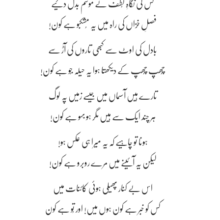
کس کی نگاہِ لُطف نے موسم بدل دئیے
فصلِ خزاں کی راہ میں یہ مُشکبو ہے کون!
بادل کی اوٹ سے کبھی تاروں کی آڑ سے
چُھپ چُھپ کے دیکھتا ہوا یہ حیلہ جُو ہے کون!
تارے ہیں آسماں میں جیسے زمیں پہ لوگ
ہر چند ایک سے ہیں مگر ہو بہو ہے کون!
ہونا تو چاہیے کہ یہ میرا ہی عکس ہو!
لیکن یہ آئینے میں مرے روبرو ہے کون!
اس بے کنار پھیلی ہوئی کائنات میں
کس کو خبر ہے کون ہوں میں! اور تُو ہے کون