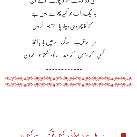
تمہی کو ڈھونڈتے تم کو پکارتے ہوئے دن
ہر ایک رات جو تعمیر پھر سے ہوتی ہے
کٹے گا پھر وہی دیوار چاٹتے ہوئے دن
مرے قریب سے گزرے ہیں بار ہا امجدؔ
کسی کے وصل کے وعدے کو دیکھتے ہوئے دن
۔۔۔۔۔۔۔۔۔۔۔۔
نہ ربط ہے نہ معانی ، کہیں تو کس سے کہیں!