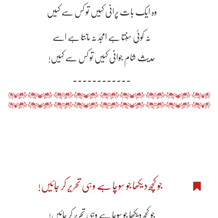
وہ ایک بات پرانی کہیں تو کس سے کہیں
نہ کوئی سُنتا ہے امجدؔ نہ مانتا ہے اسے
حدیثِ شامِ جوانی کہیں تو کس سے کہیں!
۔۔۔۔۔۔۔۔۔۔۔۔
جو کچھ دیکھا جو سوچا ہے وہی تحریر کر جائیں!
جو کچھ دیکھا جو سوچا ہے وہی تحریر کر جائیں!