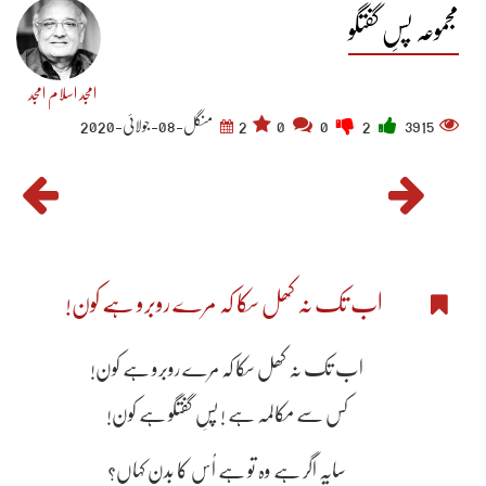
مجموعہ پسِ گفتگو
امجد اسلام امجد
3915
2
0
0
2
منگل-08-جولائی-2020
اب تک نہ کھل سکا کہ مرے روبرو ہے کون!
اب تک نہ کھل سکا کہ مرے روبرو ہے کون!
کس سے مکالمہ ہے ! پسِ گفتگو ہے کون!
سایہ اگر ہے وہ تو ہے اُس کا بدن کہاں؟