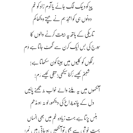
پیڑ کو دیمک لگ جائے یا آدم زاد کو غم
دونوں ہی کو امجدؔ ہم نے بچتے دیکھا کم
تاریکی کے ہاتھ پہ بیعت کرنے والوں کا
سُورج کی بس ایک کِرن سے گھُٹ جاتا ہے دَم
رنگوں کو کلیوں میں جینا کون سکھاتا ہے!
شبنم کیسے رُکنا سیکھی! تِتلی کیسے رَم!
آنکھوں میں یہ پَلنے والے خواب نہ بجھنے پائیں
دل کے چاند چراغ کی دیکھو، لَو نہ ہو مدّھم
ہنس پڑتا ہے بہت زیادہ غم میں بھی انساں
بہت خوشی سے بھی تو آنکھیں ہو جاتی ہیں نم!