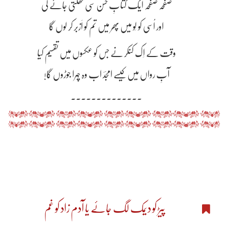
صفحہ صفحہ ایک کتابِ حسن سی کھلتی جائے گی
اور اُسی کو لَو میں پھر میں تم کو اَزبر کر لوں گا
وقت کے اِک کنکر نے جس کو عکسوں میں تقسیم کیا
آبِ رواں میں کیسے امجدؔ اب وہ چہرا جوڑوں گا!
۔۔۔۔۔۔۔۔۔۔۔۔۔۔
پیڑ کو دیمک لگ جائے یا آدم زاد کو غم