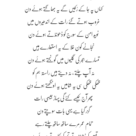
کہاں پہ جا کے رُکیں گے یہ بھاگتے ہوئے دن
غروب ہوتے گئے رات کے اندھیروں میں
نویدِ امن کے سورج کو ڈھونڈتے ہوئے دن
نجانے کون خلا کے یہ استعارے ہیں
تمہارے ہجر کی گلیوں میں گونجتے ہوئے دن
نہ آپ چلتے ، نہ دیتے ہیں راستہ ہم کو
تھکی تھکی سی یہ شامیں یہ اونگھتے ہوئے دن
پھر آج کیسے کٹے گی پہاڑ جیسی رات
گزر گیا ہے یہی بات سوچتے دن
تمام عمر مرے ساتھ ساتھ چلتے رہے