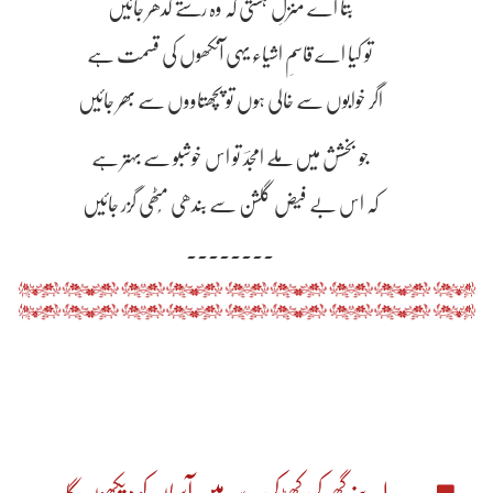
بتا اے منزلِ ہستی کہ وہ رستے کدھر جائیں
تو کیا اے قاسمِ اشیاء یہی آنکھوں کی قسمت ہے
اگر خوابوں سے خالی ہوں تو پچھتاووں سے بھر جائیں
جو بخشش میں ملے امجدؔ تو اس خوشبو سے بہتر ہے
کہ اس بے فیض گلشن سے بندھی مُٹھی گزر جائیں
۔۔۔۔۔۔۔۔