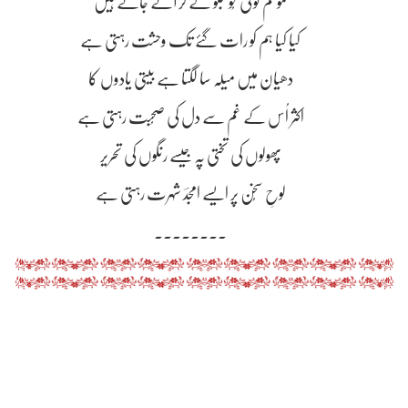
موسم کوئی خُوشبو لے کر آتے جاتے ہیں
کیا کیا ہم کو رات گئے تک وحشت رہتی ہے
دھیان میں میلہ سا لگتا ہے بیتی یادوں کا
اکثر اُس کے غم سے دل کی صُحبت رہتی ہے
پھولوں کی تختی پہ جیسے رنگوں کی تحریر
لوحِ سُخن پر ایسے امجدؔ شہرت رہتی ہے
۔۔۔۔۔۔۔۔