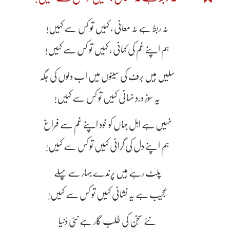
نہ ربط ہے نہ معانی ، کہیں تو کس سے کہیں!
ہم اپنے غم کی کہانی ، کہیں تو کس سے کہیں!
سلیں ہیں برف کی سینوں میں اب دلوں کی جگہ
یہ سوزِ دردِ نہانی کہیں تو کس سے کہیں!
نہیں ہے اہلِ جہاں کو خود اپنے غم سے فراغ
ہم اپنے دل کی گرانی کہیں تو کس سے کہیں!
پلٹ رہے ہیں پرندے بہار سے پہلے
عجیب ہے یہ نشانی کہیں تو کس سے کہیں!
نئے سُخن کی طلب گار ہے نئی دُنیا