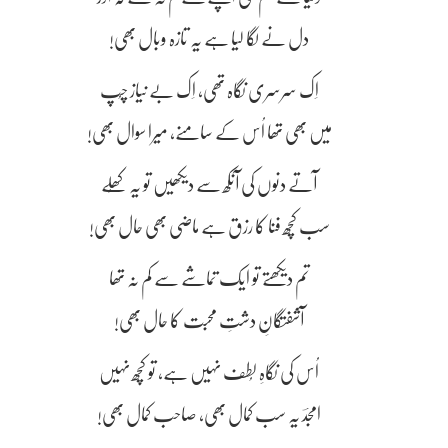
دل نے لگا لیا ہے یہ تازہ وبال بھی!
اِک سرسری نگاہ تھی، اِک بے نیاز چُپ
میں بھی تھا اُس کے سامنے، میرا سوال بھی!
آتے دنوں کی آنکھ سے دیکھیں تو یہ کھُلے
سب کچھ فنا کا رزق ہے ماضی بھی حال بھی!
تم دیکھتے تو ایک تماشے سے کم نہ تھا
آشفتگانِ دشتِ محبت کا حال بھی!
اُس کی نگاہِ لُطف نہیں ہے، تو کچھ نہیں
امجدؔ یہ سب کمال بھی، صاحب کمال بھی!