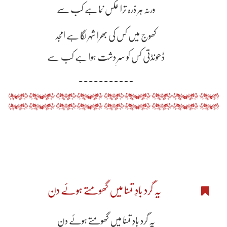
ورنہ ہر ذرہ ترا عکس نما ہے کب سے
کھوج میں کس کی بھرا شہر لگا ہے امجد
ڈھونڈتی کس کو سرِ دشت ہوا ہے کب سے
۔۔۔۔۔۔۔۔۔۔۔
یہ گرد بادِ تمنا میں گھومتے ہوئے دن
یہ گرد بادِ تمنا میں گھومتے ہوئے دن