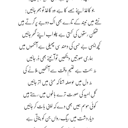
جو کاغذ اپنے حصے کا ہے وہ کاغذ تو بھر جائیں!
نشے میں نیند کے تارے بھی اک دوجے پر گرتے ہیں
تھکن رستوں کی کہتی ہے چلو اب اپنے گھر جائیں
کچھ ایسی بے حسی کی دھند سی پھیلی ہے آنکھوں میں
ہماری صورتیں دیکھیں تو آئینے بھی ڈر جائیں
نہ ہمت ہے غنیمِ وقت سے آنکھیں ملانے کی
نہ دل میں حوصلہ اتنا کہ مٹی میں اتر جائیں
گُلِ امید کی صورت ترے باغوں میں رہتے ہیں
کوئی موسم ہمیں بھی دے کہ اپنی بات کر جائیں
دیارِ دشت میں ریگِ رواں جن کو بناتی ہے