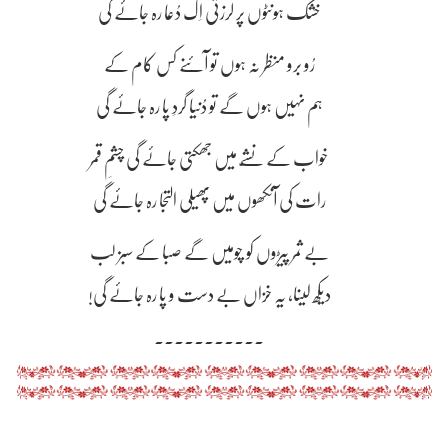
خشک ہونٹوں پر لرزتی اِک دُعا رہ جائے گی
رُو برو منظر نہ ہوں تو آئنے کس کام کے
ہم نہیں ہوں گے تو دُنیا گردِ پا رہ جائے گی
خواب کے نشّے میں جھکتی جائے گی چشمِ قمر
رات کی آنکھوں میں پھیلی التجا رہ جائے گی
بے ثمر پیڑوں کو چومیں گے صبا کے سبز لب
دیکھ لینا، یہ خزاں بے دست و پا رہ جائے گی!
۔۔۔۔۔۔۔۔۔۔۔