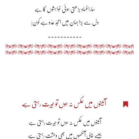
سارا فساد بڑھتی ہوئی خواہشوں کا ہے
دل سے بڑا جہان میں امجدؔ عدُو ہے کون!
۔۔۔۔۔۔۔۔۔۔۔
آئینوں میں عکس نہ ہوں تو حیرت رہتی ہے
آئینوں میں عکس نہ ہوں تو حیرت رہتی ہے
جیسے خالی آنکھوں میں بھی وحشت رہتی ہے