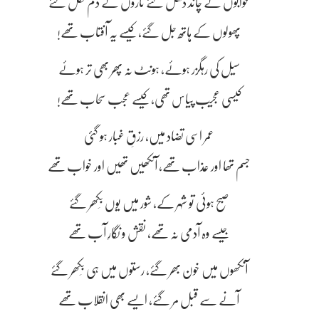
خوابوں کے چاند ڈھل گئے تاروں کے دم نکل گئے
پھولوں کے ہاتھ جل گئے، کیسے یہ آفتاب تھے!
سیل کی رہگزر ہوئے، ہونٹ نہ پھر بھی تر ہوئے
کیسی عجیب پیاس تھی، کیسے عجب سحاب تھے!
عمر اسی تضاد میں، رزقِ غبار ہو گئی
جسم تھا اور عذاب تھے، آنکھیں تھیں اور خواب تھے
صبح ہوئی تو شہر کے، شور میں یوں بِکھر گئے
جیسے وہ آدمی نہ تھے، نقش و نگارِ آب تھے
آنکھوں میں خون بھر گئے، رستوں میں ہی بِکھر گئے
آنے سے قبل مر گئے، ایسے بھی انقلاب تھے