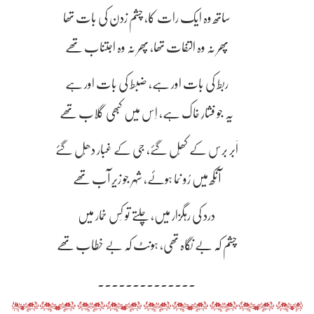
ساتھ وہ ایک رات کا، چشم زدن کی بات تھا
پھر نہ وہ التفات تھا، پھر نہ وہ اجتناب تھے
ربط کی بات اور ہے، ضبط کی بات اور ہے
یہ جو فشارِ خاک ہے، اِس میں کبھی گلاب تھے
اَبر برس کے کھُل گئے، جی کے غبار دھُل گئے
آنکھ میں رُو نما ہوئے، شہر جو زیرِ آب تھے
درد کی رہگزار میں، چلتے تو کِس خمار میں
چشم کہ بے نگاہ تھی، ہونٹ کہ بے خطاب تھے
۔۔۔۔۔۔۔۔۔۔۔۔۔۔