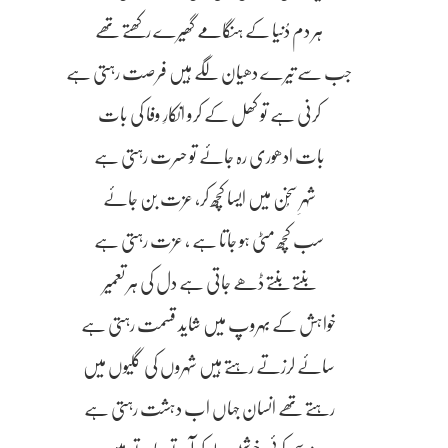
ہر دم دُنیا کے ہنگامے گھیرے رکھتے تھے
جب سے تیرے دھیان لگے ہیں فرصت رہتی ہے
کرنی ہے تو کھل کے کرو انکارِ وفا کی بات
بات ادھوری رہ جائے تو حسرت رہتی ہے
شہرِ سُخن میں ایسا کُچھ کر، عزت بن جائے
سب کچھ مٹی ہو جاتا ہے ، عزت رہتی ہے
بنتے بنتے ڈھے جاتی ہے دل کی ہر تعمیر
خواہش کے بہروپ میں شاید قسمت رہتی ہے
سائے لرزتے رہتے ہیں شہروں کی گلیوں میں
رہتے تھے انسان جہاں اب دہشت رہتی ہے