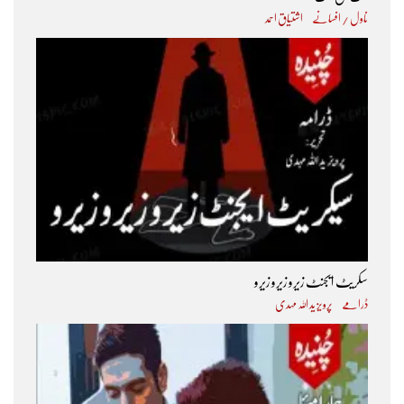
ناول / افسانے
اشتیاق احمد
سکریٹ ایجنٹ زیرو زیرو زیرو
ڈرامے
پرویز ید اللہ مہدی