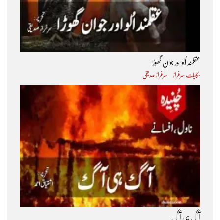
عقلمند اُلّو اور جوان گھوڑا
حکایات سرفراز
سرفراز صدیقی
آگ ہی آگ