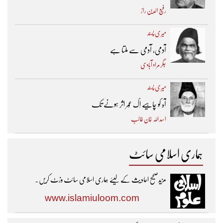
رفیع الدین راز
میری پسند
آدمی، آدمی سے ملتا ہے
جگر مراد آبادی
میری پسند
آہ کو چاہیے اِک عُمر اثر ہونے تک ​
اسد اللہ خان غالب
ہماری اسلامی سائٹ
مزیدصحیح احادیث کے لیئے ہماری اسلامی سائٹ وزٹ کریں۔
www.islamiuloom.com