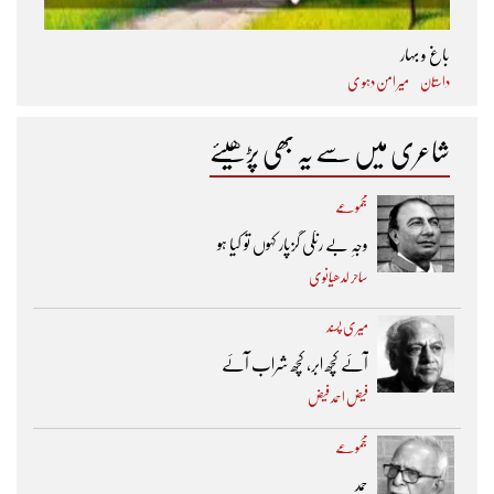
باغ و بہار
داستان
میر امن دہو ی
شاعری میں سے یہ بھی پڑھیئے
مجموعے
وجہِ بے رنگی گزپار کہوں تو کیا ہو
ساحر لدھیانوی
میری پسند
آئے کچھ ابر، کچھ شراب آئے
فیض احمد فیض
مجموعے
حمد