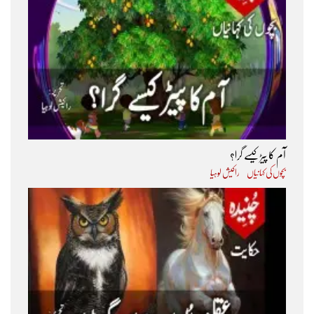
آم کا پیڑ کیسے گرا؟
بچوں کی کہانیاں
راکیش لوہیا