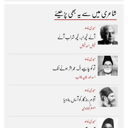
شاعری میں سے یہ بھی پڑھیئے
میری پسند
آئے کچھ ابر، کچھ شراب آئے
فیض احمد فیض
میری پسند
آہ کو چاہیے اِک عُمر اثر ہونے تک ​
اسد اللہ خان غالب
میری پسند
آلام روزگار کو آساں بنا دیا
اصغر گونڈوی
میری پسند