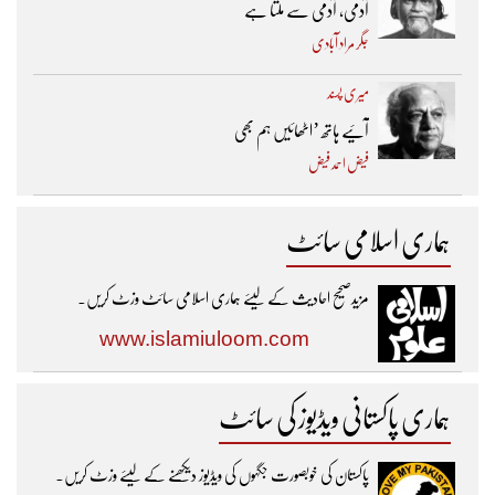
آدمی، آدمی سے ملتا ہے
جگر مراد آبادی
میری پسند
آئیے ہاتھ ’اٹھائیں ہم بھی
فیض احمد فیض
ہماری اسلامی سائٹ
مزیدصحیح احادیث کے لیئے ہماری اسلامی سائٹ وزٹ کریں۔
www.islamiuloom.com
ہماری پاکستانی ویڈیوز کی سائٹ
پاکستان کی خوبصورت جگہوں کی ویڈیوز دیکھنے کے لیئے وزٹ کریں۔