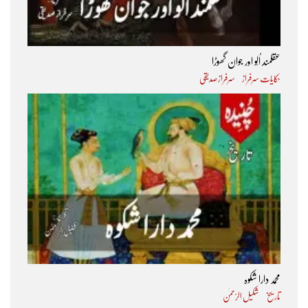
عقلمند اُلّو اور جوان گھوڑا
حکایات سرفراز
سرفراز صدیقی
محمد دارا شکوہ
تاریخ
شکیل الرّحمٰن