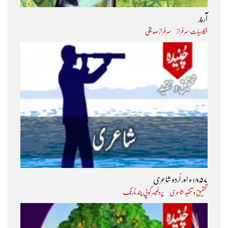
آر چر
فکاہیاتِ سرفراز
سرفراز صدیقی
۱۸۵۷ء اور اُردو شاعری
تحقیق و تنقید شاعری
پروفیسر گوپی چند نارنگ