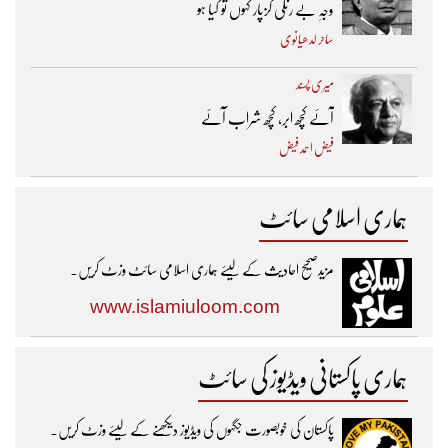
وجہِ بے رنگی گزپار کہوں تو کیا ہو
ساحر لدھیانوی
میری پسند
آئے کچھ ابر، کچھ شراب آئے
فیض احمد فیض
ہماری اسلامی سائٹ
مزیدصحیح احادیث کے لیئے ہماری اسلامی سائٹ وزٹ کریں۔
www.islamiuloom.com
ہماری پاکستانی ویڈیوز کی سائٹ
پاکستان کی خوبصورت جگہوں کی ویڈیوز دیکھنے کے لیئے وزٹ کریں۔