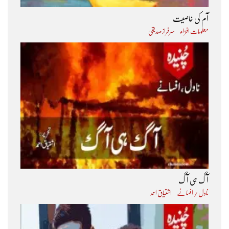
آم کی خاصیت
معلومات افزاء
سرفراز صدیقی
آگ ہی آگ
ناول / افسانے
اشتیاق احمد