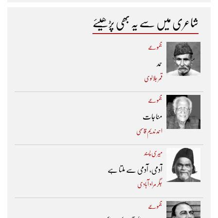
شاعری میں سے یہ بھی پڑھیئے
مجموعے
حمد
قمر جلالوی
مجموعے
مناجات
احمد ندیم قاسمی
میری پسند
آدمی، آدمی سے ملتا ہے
جگر مراد آبادی
مجموعے