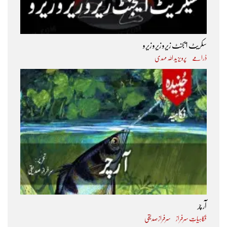
سکریٹ ایجنٹ زیرو زیرو زیرو
ڈرامے
پرویز ید اللہ مہدی
آر چر
فکاہیاتِ سرفراز
سرفراز صدیقی