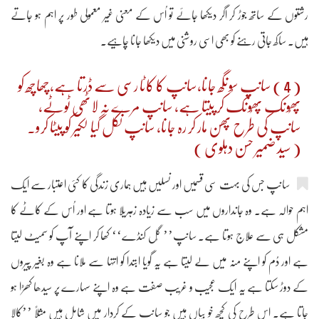
رشتوں کے ساتھ جوڑ کر اگر دیکھا جائے تو اُس کے معنی غیر معمولی طور پر اہم ہو جاتے
ہیں۔ ساکھ جاتی رہنے کو بھی اسی روشنی میں دیکھا جانا چاہیے۔
( 4 ) سانپ سُونگھ جانا،سانپ کا کاٹا رسی سے ڈرتا ہے،چھاچھ کو
پھُونک پھُونک کر پیتا ہے، سانپ مرے نہ لاٹھی ٹوٹے،
سانپ کی طرح پھن مار کر رہ جانا، سانپ نکل گیا لکیر کو پیٹا کرو۔
( سید ضمیر حسن دہلوی )
سانپ جس کی بہت سی قسمیں اور نسلیں ہیں ہماری زندگی کا کئی اعتبار سے ایک
اہم حوالہ ہے۔ وہ جانداروں میں سب سے زیادہ زہریلا ہوتا ہے اور اُس کے کاٹے کا
مشکل ہی سے علاج ہوتا ہے۔ سانپ’’ گُل کنڈے‘‘ کھا کر اپنے آپ کو سمیٹ لیتا
ہے اور دُم کو اپنے منہ میں لے لیتا ہے یہ گویا ابتدا کو انتہا سے ملانا ہے وہ بغیر پیروں
کے دوڑ سکتا ہے یہ ایک عجیب و غریب صفت ہے وہ اپنے سہارے پر سیدھا کھڑا ہو
جاتا ہے۔ اس طرح کی کچھ خو بیاں ہیں جو سانپ کے کردار میں شامل ہیں مثلاً ’’کالا