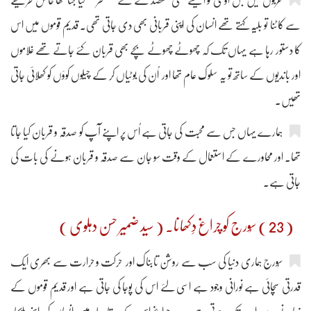
عربوں میں جس اوٹنی کو ایسے کسی مقصد کے لئے ’’نحر‘‘ کیا جتا تھا خاص طریقے
سے کاٹنا تو بلیَّہ کہتے تھے انسان کی اپنی قربانی بھی دی جاتی تھی۔ قدیم قوموں میں اس
کا دستور رہا ہے یہاں تک کہ چھوٹے چھوٹے بچے بھی قربان کئے جاتے تھے غلاموں
اور باندیوں کے ساتھ تو یہ سلوک عام تھا اور اُن کی بوٹیاں کر کے چیلوں کوؤں کو کھلائی جاتی
تھیں۔
ہمارے یہاں جس سے محبت کی جاتی ہے اُس پر اپنے آپ کو صدقہ و قربان کیا جاتا
تھا۔ اور محاورے کے استعمال کے وقت سو جان سے صدقہ و قربان ہونے کی بات کی
جاتی ہے۔
( 23 ) سُورج کو چراغ دِکھانا۔ ( سید ضمیر حسن دہلوی )
سُورج ہماری دنیا کی سب سے روشن تابناک اور حرکت و حرارت سے بھری ایک
قدرتی سچائی ہے نورانی وجود ہے اسی لئے اس کی پوجا کی جاتی ہے اور قدیم قوموں کے