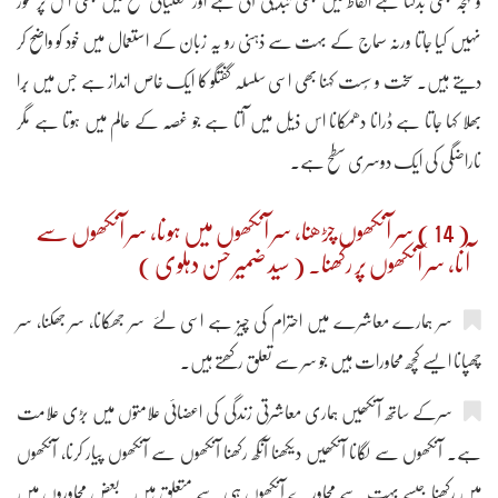
و لہجہ بھی بدلتا ہے الفاظ میں بھی تبدیلی آتی ہے اور مغنیاتی سطح میں بھی اس پر غور
نہیں کیا جاتا ورنہ سماج کے بہت سے ذہنی رو یہ زبان کے استعمال میں خود کو واضح کر
دیتے ہیں۔ سخت و سُست کہنا بھی اسی سلسلہ گفتگو کا ایک خاص انداز ہے جس میں بُرا
بھلا کہا جاتا ہے ڈرانا دھمکانا اس ذیل میں آتا ہے جو غصّہ کے عالم میں ہوتا ہے مگر
ناراضگی کی ایک دوسری سطح ہے۔
( 14 ) سر آنکھوں چڑھنا، سر آنکھوں میں ہونا، سر آنکھوں سے
آنا، سر آنکھوں پر رکھنا۔ ( سید ضمیر حسن دہلوی )
سر ہمارے معاشرے میں احترام کی چیز ہے اسی لئے سر جھکانا، سر جھکنا، سر
چھپانا ایسے کچھ محاورات ہیں جو سر سے تعلق رکھتے ہیں۔
سرکے ساتھ آنکھیں ہماری معاشرتی زندگی کی اعضائی علامتوں میں بڑی علامت
ہے۔ آنکھوں سے لگانا آنکھیں دیکھنا آنکھ رکھنا آنکھوں سے آنکھوں پیار کرنا، آنکھوں
میں رکھنا جیسے بہت سے محاورے آنکھوں ہی سے متعلق ہیں۔ بعض محاوروں میں