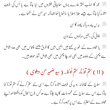
عُمر کا حِساب اکثر ہمارے یہاں سماجیاتی فقروں میں لیا جاتا ہے یا اُس کی طرف
اشارہ کیا جاتا ہے جیسے ستّرا بہتّرا یا ساٹھا پاٹھا جیسا کہ میر حسن نے لکھا ہے۔
جوانی کی راتیں مُرادوں کے دن
یا محاورے کے طور پر کہتے ہیں انیس بیس کا فرق چھٹے چھماس میں بھی عدد شامل
ہے چھٹی کے دُودھ میں بھی اور چلّا چھٹی میں بھی شامل شمار موجود ہیں۔
( 11 ) سِتم توڑنا، ستم ٹوٹنا۔ ( سید ضمیر حسن دہلوی )
سماج کے ظالمانہ رو یہ کی طرف اشارہ کرتا ہے اسی لئے ستم کرنے کو ستم توڑنا کہا
جاتا ہے اس سے سماج کے محسوسات کا پتہ چلتا ہے وہ کس طرح اعمال کو دیکھتا اور اپنے
محاورے کے اعتبار سے اس پر تبصرہ کرتا ہے۔