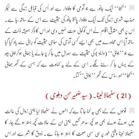
’’کُتا‘‘ ایک جانور ہے جو آدمی کا وفادار ہے اور اُس کی قبائلی زندگی سے لیکر
مہذب شہری زندگی تک ایک وفادار پالتو جانور کی حیثیت سے اِس کے ساتھ رہا ہے۔
اس پر بھی مشرقی اقوام نے اس کو کوئی عزت نہیں دی اور اس کا ذکر ہمیشہ ذلت کے
ساتھ آیا اس محاورے میں بھی ایسے کسی آدمی کی سماجی حیثیت کو برائی سے یاد کیا گیا
ہے جو ’’جوائی‘‘ (داماد) کی حیثیت سے سُسرال میں جا کر پڑ جائے یا بھائی ہو کر اپنی بیوہ
کے یہاں جا کر رہنے لگے۔ اسی کے لئے یہ کہاوت ہے کہ بہن کے گھر بھائی
’’کُتا‘‘ اور ساس کے گھر ’’جوائی‘‘ کتا۔
( 21 ) سنبھالا لینا۔ ( سید ضمیر حسن دہلوی )
قوموں کے لئے بھی یہ کہا جا تا ہے کہ انہوں نے سنبھالا لیا یعنی زوال کی حالت
میں ہوتے ہوئے بھی وہ کچھ سدھر گئیں یعنی ان کے حالات کچھ بہتر ہو گئے بیمار کا
سنبھالا لینا وقتی طور پر ہی سہی صحت کا بہتر ہو جانا ہے۔ ذوقؔ کا شعر ہے اور اس