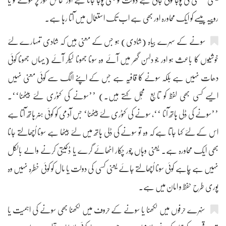
یعنی لکشمی کی پوجا توکی جاتی ہے دولت کو بھی پوجا جاتا ہے اور خاص طور پر سونے کو یا
روپیہ پیسے کو ایک محاورہ اور بھی ہے اب تک استعمال میں آتا رہا ہے۔
سونے کے سہرے بیاہ (شادی) ہو جس کے معنی ہیں کہ شادی تمہارے لئے
خوشیوں کا باعث ہو اور جو دلہن گھر میں آئے وہ سونا جھونا لیکر آئے (یہاں جھونا کوئی
دھات نہیں ہے بلکہ سونے کا قافیہ ہے جس کے اپنے الگ سے کوئی معنی نہیں
ایسے کسی بھی لفظ کو تابع مُحمل کہتے ہیں۔) ’’سونے کی کٹوری لئے بیٹھنا‘‘۔
’’سونے کی ڈلی ہاتھ آنا ‘‘، سونے کی کٹوری لئے بیٹھنا‘ جس آدمی کو کوئی ہنر ہاتھ آتا ہے
اس کے لئے کہا جاتا ہے کہ وہ تو سونے کی ڈلی ہاتھ میں لئے بیٹھا ہے سونا اُچھالتے جانا
بھی ایک محاورہ ہے۔ یعنی وہاں چور چکار اٹھائے گرے یا ڈکیتی کرنے والے بالکل
نہیں ہے چاہے کوئی سونا اُچھالتے جائے یعنی کسی کی دولت یا مال کو کوئی خطرہ نہیں وہ
پوری طرح حفظ و امان میں ہے۔
سنہرے حرفوں میں لکھنا یا سونے کے حروف میں لکھنا بھی سونے کی اہمیت یا