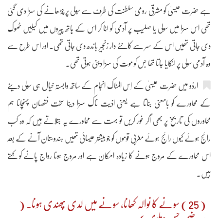
ہے حضرت عیسیٰ کو مشرقی رومی سلطنت کی طرف سے سُولی پر چڑھانے کی سزا دی گئی
تھی اس سزا میں سولی یا صلیب پر آدمی کو لِٹا کر اس کے ہاتھ پیروں میں کیلیں ٹھوک
دی جاتی تھیں اس کے سر سے کانٹے دار زنجیر باندھ دی جاتی تھی۔ اور اس طرح سے
وہ آدمی سولی پر لٹکایا جاتا تھا جس کو موت کی سزا دینی ہوتی تھی۔
اردُو میں حضرت عیسیٰ کے اِس المناک انجام کے ساتھ وابستہ خیال ہی سولی دینے
کے محاورے کو بامعنی بناتا ہے یعنی اذیت ناک سزا دینا سخت نقصان پہنچانا ہم
محاوروں کی تاریخ پر بھی اگر غور کریں تو بہت سے محاورے یہ بتلاتے ہیں کہ وہ کب
رائج ہوئے کیوں رائج ہوئے مغربی قوموں کو جو بیشتر عیسائی تھیں ہندوستان آنے کے بعد
اس محاورے کے مروج ہونے کا زیادہ امکان ہے اور مروج ہونا رواج پانے کو کہتے
ہیں۔
( 25 ) سونے کا نوالہ کھانا، سونے میں لدی پھندی ہونا۔ (