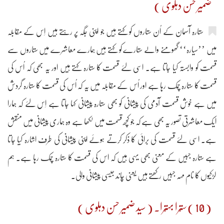
ضمیر حسن دہلوی )
ستارہ آسمان کے اُن ستاروں کو کہتے ہیں جو اپنی جگہ پر رہتے ہیں اِس کے مقابلہ
میں ’’سیارہ‘‘ گھومنے والے سِتارے کو کہتے ہیں ہمارے معاشرے میں ستاروں سے
قسمت کو وابستہ کیا جاتا ہے۔ اسی لئے قسمت کا ستارہ کہتے ہیں اور یہ بھی کہ اُس کی
قسمت کا ستارہ چمک رہا ہے اور اُس کے مقابلہ میں یہ کہ اُس کی قسمت کا ستارہ گردش
میں ہے خوش قسمت آدمی کی پیشانی کو بھی ستارہ پیشانی کہا جاتا ہے اِس لئے کہ ہمارا
ایک معاشرتی تصور یہ بھی ہے کہ جو کچھ قسمت میں لکھا ہے وہ ہماری پیشانی میں منقش
ہے۔ اسی لئے قسمت کی برائی کا ذکر کرتے ہوئے اپنی پیشانی کی طرف اشارہ کیا جاتا
ہے ستارہ جبیں کے معنی بھی یہی ہیں کہ اس کی قسمت کا ستارہ چمک رہا ہے۔ ہم
لڑکیوں کا نام مہہ جبیں رکھتے ہیں یعنی چاند جیسی پیشانی والی۔
( 10 ) ستّرا بہتّرا۔ ( سید ضمیر حسن دہلوی )