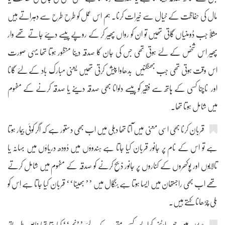
مال کی حفاظت کے خیال سے خیرات کرنا۔ ہم اس عمل کو طرح طرح سے دہراتے ہیں
مثلاً جب ڈومنیاں گاتی تھیں تو ان کو رواں پھیر کر کے روپے پیسے دیئے جاتے تھے وار
پھیر اس شخص کے لئے ہوتی تھی جس کی جان کا صدقہ دینا منظور ہوتا تھا یہی صورت
اس وقت ہوتی تھی جب بھنگنیں بدھاوا پیش کرتی تھیں یعنی مبارک باد کے لئے گانا
اور ناچنا کسی کے ہاتھ سے فقیر کو پیسے دلوانا بھی صدقہ دینے یا صدقہ کرنے کے مفہوم
میں شامل ہوتا تھا۔
قربان کرنا بھی اسی معنی میں آتا تھا دہلی میں اب بھی دستور ہے کہ اگر کوئی بیمار ہوتا
ہے تو اس کے نام پر جانور قربان کیا جاتا ہے ہندوؤں میں دُودھ دریاؤں میں بہانہ یا
تالابوں اور پوکھروں کے کناروں پر جانور ذبح کرنے کو صدقہ کے مفہوم میں شامل کرتے
تھے اب بھی راجستھان میں ایسا ہوتا ہے بنگال میں ’’ بھینا‘‘ قربان کیا جاتا ہے اِس کو
بَلی چڑھانا کہتے ہیں۔