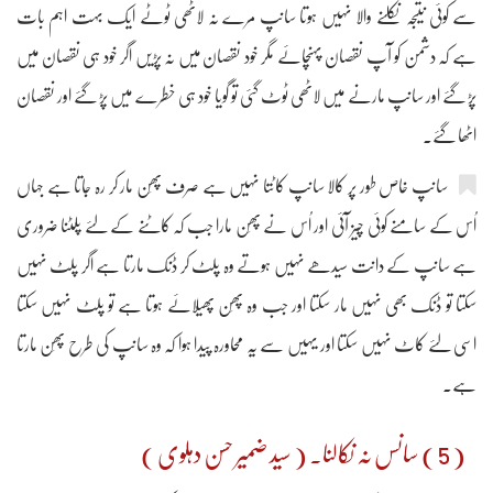
سے کوئی نتیجہ نکلنے والا نہیں ہوتا سانپ مرے نہ لاٹھی ٹوٹے ایک بہت اہم بات
ہے کہ دشمن کو آپ نقصان پہنچائے مگر خود نقصان میں نہ پڑیں اگر خود ہی نقصان میں
پڑ گئے اور سانپ مارنے میں لاٹھی ٹوٹ گئی تو گویا خود ہی خطرے میں پڑ گئے اور نقصان
اٹھا گئے۔
سانپ خاص طور پر کالا سانپ کاٹتا نہیں ہے صرف پھَن مار کر رہ جاتا ہے جہاں
اُس کے سامنے کوئی چیز آئی اور اُس نے پھَن مارا جب کہ کاٹنے کے لئے پلٹنا ضروری
ہے سانپ کے دانت سیدھے نہیں ہوتے وہ پلٹ کر ڈنک مارتا ہے اگر پلٹ نہیں
سکتا تو ڈنک بھی نہیں مار سکتا اور جب وہ پھَن پھیلائے ہوتا ہے تو پلٹ نہیں سکتا
اسی لئے کاٹ نہیں سکتا اور یہیں سے یہ محاورہ پیدا ہوا کہ وہ سانپ کی طرح پھَن مارتا
ہے۔
( 5 ) سانس نہ نکالنا۔ ( سید ضمیر حسن دہلوی )