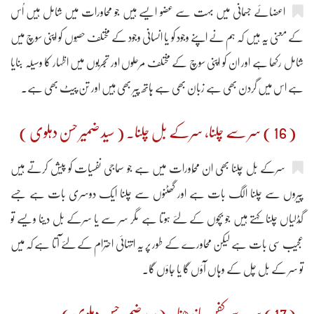
اعضائے جسمانی میں بہت سے عضو ایسے ہیں جو محاورات میں شامل ہیں اُس
کے معنی یہ ہیں کہ ہم نے اپنے وجود کو یا انسانی وجود کے مختلف حصّوں کو اپنی سوچ میں
شامل رکھا ہے اور ان کو اپنی سوچ کے مختلف مرحلوں اور تجربوں میں اظہار کا وسیلہ بنایا
ہے اس میں گردن بھی ہے زبان بھی ہے ہاتھ پیر بھی ہیں اور تن پیٹ بھی ہے۔
( 16 ) سر سے چلنا، سرکے بل چلنا۔ ( سید ضمیر حسن دہلوی )
سرکے بل چلنا بھی ان محُاورات میں ہے جو سماجی نفسیات کو پیش کرتے ہیں
پیروں سے چلنا الگ بات ہے اور گھٹنوں سے چلنا ایک دوسری بات ہے جسے
گُڈلیاں چلنا کہتے ہیں جو بچوں کے لئے ہوتا ہے مگر سر سے یا سرکے بل دینا ویسے تو
عجیب سی بات ہے لیکن محاورے کے طور پر یہ انتہائی احترام کے لئے آتا ہے کہ میں
تو سر کے بل چل کے وہاں آؤں گا یا جاؤں گا۔
( 17 ) سر سے کفن باندھنا۔ ( سید ضمیر حسن دہلوی )