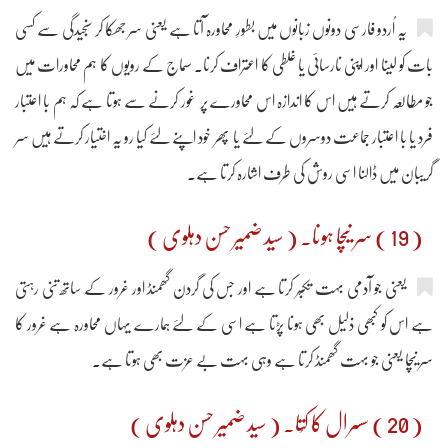
یہ اُردو فارسی دونوں زبانوں میں بطورِ محاورہ آتا ہے یعنی سر جھکا کر سنجیدگی سے کسی
بات کو لینا اور اپنی نارسائی یا غلطی کا اعتراف کرنا۔ سماج کے رویوں کا ہم محاورات میں
جو مطالعہ کرتے ہیں اس کا اندازہ اس محاورے پر غور کرنے سے ہوتا ہے کہ ہم با اعتبار
فرد یا با اعتبار جماعت دوسروں کے لئے یا پھر خود اپنے لئے کیا رو یہ اختیار کرتے ہیں سر
گریبان میں ڈالنا اسی روش کی طرف اشارہ کرتا ہے۔
( 19 ) سر نیچا ہونا۔ ( سید ضمیر حسن دہلوی )
یعنی جو آدمی بہت تکبّر کرتا ہے اور جس کی گردن گھمنڈ اور غرور کے ساتھ تنی رہتی
ہے اس کو کبھی ذلیل بھی ہونا پڑتا ہے اسی کے لئے ہمارے یہاں محاورہ ہے غرور کا
سر نیچا یعنی جو بہت گھمنڈ کرتا ہے وہی بہت بے عزت بھی ہوتا ہے۔
( 20 ) سسرال کا کُتا۔ ( سید ضمیر حسن دہلوی )