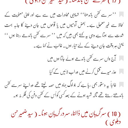
’’سر سے کفن باندھنا‘‘ تہذیبی محاورات میں سے ہے اور اپنی معنویت کے
لحاظ سے غیر معمولی ہے۔ بعض آدمیوں میں یا قوموں میں جان دینے کا جذبہ بہت
شدت سے ہوتا ہے وہی یہ کہتے بھی ہیں کہ میں ’’ سر سے کفن باندھے رہتا ہوں ‘‘
یعنی ہر وقت جان دینے کے لئے تیار ہوں۔ غالبؔ نے کہا ہے۔
عذر میرے قتل کرنے میں وہ اب لائیں گے کیا
غالباً یہ دستور بھی رہا ہے کہ جو لوگ جہاد میں حصہ لیتے تھے وہ اپنے سر سے کفن
باندھتے رہتے تھے تاکہ شہید ہونے کے بعد کسی کو اُس کے کفن دفن کی فکر نہ ہو۔
( 18 ) سر گریبان میں ڈالنا، سر در گریبان ہونا۔ ( سید ضمیر حسن
دہلوی )