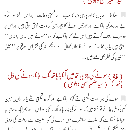
سید ضمیر حسن دہلوی )
سونا ہمارے ہاں کا اور پوری دنیا کا سب سے قیمتی دھات ہے اسی لئے سونے کو
بے حد پسند کیا جاتا ہے اور عورتیں سونے کا زیور پہن کر بہت خوش ہوتی ہیں اور اس پر
دوسرے رشک کرتے ہیں اسی لئے کہا جاتا ہے کہ وہ ’’سونے میں لدی پھندی‘‘
رہتی ہیں یا یہ محاورہ کہ سونے کا نوالہ کھائی سے دیکھے قہر کی نظر اس موقع پر ’’سینی
‘‘شیر پر کی نظر بھی کہتے ہیں۔ ؂
( 26 ) سونے کی چڑیا ہاتھ میں آنا یا ہاتھ لگ جانا،سونے کی ڈلی
ہاتھ آنا۔ ( سید ضمیر حسن دہلوی )
سونے کی چڑیا بہت قیمتی شے کو کہا جاتا ہے اور اگر وہ قیمتی شے یا خاندان یا زمین
کسی کو مل جائے تو کہتے ہیں کہ سونے کی چڑیا ہاتھ لگ گئی اور اس سے پھر ایک مرتبہ یہ
سوچا جا سکتا ہے کہ ہمارے معاشرے میں سونے کی کیا اہمیت ہے دولت کی دیوی