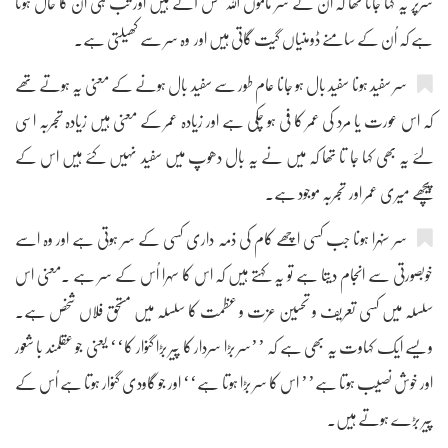
سرپر یہ کہا جاتا تھا کہ اُن کے سر ماموں اللہ بخش آتے ہیں اور تب ہی ان کا حال ہوتا
ہے کہ اُن کے سامنے ڈومنیاں گیت گاتی ہیں اور وہ سر سے کھیلتی ہے۔
سر سفید ہونا سفید بال ہو جانا عام طور سے سفید بال ہونے کے معنی یہ ہوتے تھے
کہ اس عورت یا مرد کی عمر کا فی ہو چکی ہے اور زیادہ عمر کے معنی ہیں زیادہ تجربہ اسی
لئے یہ بھی کہا جا تا تھا کہ میں نے یہ بال دھوپ میں سفید نہیں کئے ہیں اس کے
پیچھے میری عمر اور تجربہ موجود ہے۔
سر سنہرا ہونا جب کسی اچھے کام کی ذمہ داری کسی کے سر ہوتی ہے اور وہ اسے
خوبصورتی سے انجام دیتا ہے تو یہ کہتے ہیں کہ اس کا سہرا اُس کے سر ہے ۔معنی اس
سلسلہ میں کسی تعریف و تحسین عزت و عظمت کا سلسلہ میں مستحق فلاں شخص ہے۔
ویسے ایک کہاوت یہ بھی ہے کہ ’’سر بڑا سردار کا پیر بڑا گنوار کا‘‘ یعنی جو عقلمند با شعور
اور خوش نصیب ہوتا ہے’’ اس کا سر بڑا ہوتا ہے‘‘ اور جو گاودی گنوار ہوتا ہے اُس کے
پیر بڑے ہوتے ہیں۔