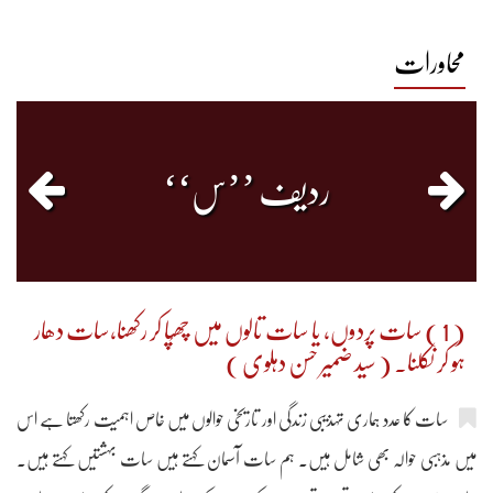
محاورات
0
1
0
0
1633
ردیف ’’س‘‘
( 1 ) سات پردوں، یا سات تالوں میں چھُپا کر رکھنا،سات دھار
ہو کر نکلنا۔ ( سید ضمیر حسن دہلوی )
سات کا عدد ہماری تہذیبی زندگی اور تاریخی حوالوں میں خاص اہمیت رکھتا ہے اس
میں مذہبی حوالہ بھی شامل ہیں۔ ہم سات آسمان کہتے ہیں سات بہشتیں کہتے ہیں۔