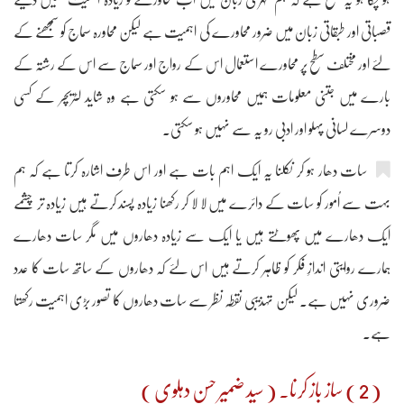
قصباتی اور طبقاتی زبان میں ضرور محاورے کی اہمیت ہے لیکن محاورہ سماج کو سمجھنے کے
لئے اور مختلف سطح پر محاورے استعمال اس کے رواج اور سماج سے اس کے رشتہ کے
بارے میں جتنی معلومات ہمیں محاوروں سے ہو سکتی ہے وہ شاید لٹریچر کے کسی
دوسرے لسانی پہلو اور ادبی رو یہ سے نہیں ہو سکتی۔
سات دھار ہو کر نکلنا یہ ایک اہم بات ہے اور اس طرف اشارہ کرتا ہے کہ ہم
بہت سے اُمور کو سات کے دائرے میں لا لا کر رکھنا زیادہ پسند کرتے ہیں زیادہ تر چشمے
ایک دھارے میں پھوٹتے ہیں یا ایک سے زیادہ دھاروں میں مگر سات دھارے
ہمارے روایتی اندازِ فکر کو ظاہر کرتے ہیں اس لئے کہ دھاروں کے ساتھ سات کا عدد
ضروری نہیں ہے۔ لیکن تہذیبی نقطہ نظر سے سات دھاروں کا تصور بڑی اہمیت رکھتا
ہے۔
( 2 ) ساز باز کرنا۔ ( سید ضمیر حسن دہلوی )