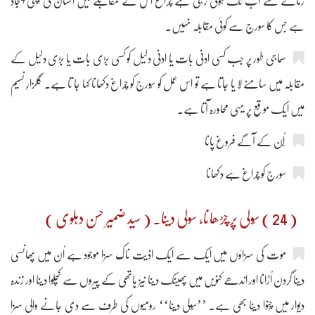
زمانے سے اب تک ہوتی رہی ہے چراغ اس کے مقابلے میں انسان کی اپنی ایجاد
ہے جس کا سورج سے کوئی مقابلہ نہیں۔
سماجی طور پر جب کسی ادنی بات یا ادنی دلیل کو کسی بڑی بات یا بڑی دلیل کے
مقابلہ میں سامنے لا یا جاتا ہے تو اس عمل کو سُورج کو چراغ دکھانا کہا جا تا ہے۔ گلزارِ نسیم
میں ایک موقع پر یہی محاورہ آتا ہے۔
سورج کو چراغ ہے دکھانا
( 24 ) سُولی پر چڑھانا، سولی دینا۔ ( سید ضمیر حسن دہلوی )
موت کی سزاؤں میں ایک سے ایک اذیت ناک سزا موجود ہے اُن میں پھانسی
دینا گردن اُڑانا اور اندھے کنویں میں پھینک دینا نیز ہاتھی کے پیروں سے کچلوا دینا اور زندہ
دیوار میں چُنوا دینا بھی ہے۔ ’’سُولی دینا‘‘ رومیوں کی طرف سے دی جانے والی سزا