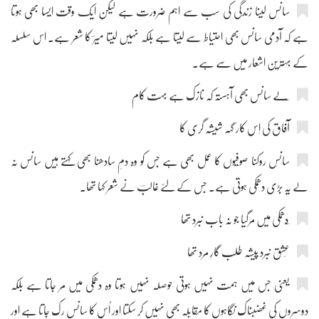
سانس لینا زندگی کی سب سے اہم ضرورت ہے لیکن ایک وقت ایسا بھی ہوتا
ہے کہ آدمی سانس بھی احتیاط سے لیتا ہے بلکہ نہیں لیتا میرؔ کا شعر ہے۔ اس سلسلہ
کے بہترین اشعار میں سے ہے۔
آفاق کی اِس کار گہہ شیشہ گری کا
سانس روکنا صوفیوں کا عمل بھی ہے جس کو وہ دمِ سادھنا بھی کہتے ہیں سانس نہ
لے یہ بڑی دھمکی ہوتی ہے۔ جس کے لئے غالبؔ نے شعر کہا تھا۔
عِشق نبرد پیشہ طلب گارِ مرد تھا
یعنی جس میں ہمت نہیں ہوتی حوصلہ نہیں ہوتا وہ دھمکی میں مر جاتا ہے بلکہ
دوسروں کی غضبناک نگاہوں کا مقابلہ بھی نہیں کر سکتا اور اُس کا سانس رک جاتا ہے اور