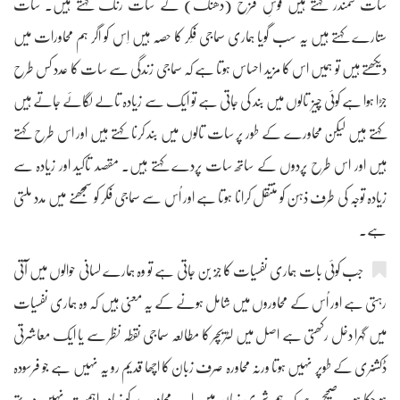
سات سمندر کہتے ہیں قوسِ قزح (دھنک) کے سات رنگ کہتے ہیں۔ سات
ستارے کہتے ہیں یہ سب گویا ہماری سماجی فِکر کا حصہ ہیں اِس کو اگر ہم محاورات میں
دیکھتے ہیں تو ہمیں اس کا مزید احساس ہوتا ہے کہ سماجی زندگی سے سات کا عدد کس طرح
جڑا ہوا ہے کوئی چیز تالوں میں بند کی جاتی ہے تو ایک سے زیادہ تالے لگائے جاتے ہیں
کہتے ہیں لیکن محاورے کے طور پر سات تالوں میں بند کرنا کہتے ہیں اور اس طرح کہتے
ہیں اور اس طرح پردوں کے ساتھ سات پردے کہتے ہیں۔ مقصد تاکید اور زیادہ سے
زیادہ توجہ کی طرف ذہن کو منتقل کرانا ہوتا ہے اور اُس سے سماجی فکر کو سمجھنے میں مدد ملتی
ہے۔
جب کوئی بات ہماری نفسیات کا جُز بن جاتی ہے تو وہ ہمارے لسانی حوالوں میں آتی
رہتی ہے اور اُس کے محاوروں میں شامل ہونے کے یہ معنی ہیں کہ وہ ہماری نفسیات
میں گہرا دخل رکھتی ہے اصل میں لٹریچر کا مطالعہ سماجی نقطہ نظر سے یا ایک معاشرتی
ڈکشنری کے طوپر نہیں ہوتا ورنہ محاورہ صرف زبان کا اچھا قدیم رو یہ نہیں ہے جو فرسودہ
ہو چکا ہو یہ صحیح ہے کہ ہم شہری زبان میں اب محاورے کو زیادہ اہمیت نہیں دیتے