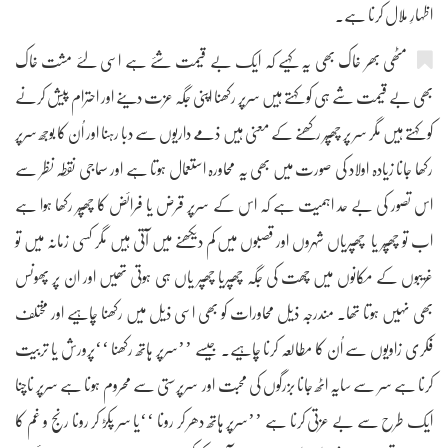
اظہارِ ملال کرنا ہے۔
مٹھی بھر خاک بھی یہ کہیے کہ ایک بے قیمت شئے ہے اسی لئے مشت خاک
بھی بے قیمت شے ہی کو کہتے ہیں سرپر رکھنا اپنی جگہ عزت دینے اور احترام پیش کرنے
کو کہتے ہیں مگر سر پر چھپَّر رکھنے کے معنی ہیں ذمے داریوں سے دبا رہنا اور اُن کا بوجھ سرپر
رکھا جانا زیادہ اولاد کی صورت میں بھی یہ محاورہ استعمال ہوتا ہے اور سماجی نقطہ نظر سے
اس تصور کی بے حد اہمیت ہے کہ اس کے سرپر قرض یا فرائض کا چھپَّر رکھا ہوا ہے
اب تو چھپَّر یا چھپریاں شہروں اور قصبوں میں کم دیکھنے میں آتی ہیں مگر کسی زمانہ میں تو
غریبوں کے مکانوں میں چھت کی جگہ چھپریا چھپر یاں ہی ہوتی تھیں اور ان پر پھونس
بھی نہیں ہوتا تھا۔ مندرجہ ذیل محاورات کو بھی اسی ذیل میں رکھنا چاہیے اور مختلف
فکری زاویوں سے اُن کا مطالعہ کرنا چاہیے۔ جیسے ’’سرپر ہاتھ رکھنا ‘‘پرورش یا تربیت
کرنا ہے سر سے سایہ اٹھ جانا بزرگوں کی محبت اور سرپرستی سے محروم ہونا ہے سرپر ناچنا
ایک طرح سے بے عزتی کرنا ہے ’’سرپر ہاتھ دھر کر رونا ‘‘یا سر پکڑ کر رونا رنج و غم کا