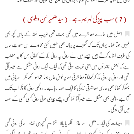
( 7 ) سب چیز کی لہر بہر ہے۔ ( سید ضمیر حسن دہلوی )
اصل میں ہمارے معاشرے میں کمی بہت تھی غریب طبقہ کے پاس کچھ بھی
نہیں ہوتا تھا۔ یہاں تک کہ گھڑے پر پیالہ بھی نہیں کئی محاورے اِس صورتِ حال
کی طرف اشارہ کرتے ہیں جیسے میں نے روٹی پہ روٹی رکھ کے کھائی جس کا یہ مطلب
ہے کہ بعض خاندانوں میں اتنی غربت ہوتی تھی کہ ایک ایک روٹی مشکل سے میسر آتی
تھی اور روٹی پر روٹی رکھ کر کھانا تو معاشرتی طور پر خوش حال ہونا تھا سوکھے ٹکرے پانی میں
بھگو کر کھانا بھی ہماری معاشرتی زندگی کا ایک حصّہ رہا ہے۔ روکھی روٹی کا ذکر اب تک
آتا ہے سالن بھی مشکل سے میسر آتا تھا گھی، پیسے چُپڑی ہوئی روٹی کسی کسی کے حصّہ
میں آتی ہو گی۔
دیہات کی ایک مثل ہے جاڑا لگے یا پالا لگٹے دم کھچڑی فَنڈوے کی روٹی گھی