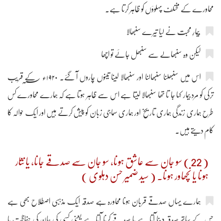
محاورے کے مختلف پہلوؤں کو ظاہر کرتا ہے۔
لیکن وہ سنبھالے سے سنبھل جائے تو اچھا
اس میں سنبھلنا سنبھالنا اور سنبھالا لینا تینوں چاروں آ گئے۔ ۱۹۲۰ء ؁ کے قریب
ترکی کو مرد بیمار کہا جا تا تھا سنبھالا لیتا ہے اس سے ظاہر ہوتا ہے کہ ہمارے محاورے کس
طرح ہماری زندگی ہماری تاریخ اور ہماری سماجی زبان کو پیش کرتے ہیں اور ایک حوالہ کا
کام دیتے ہیں۔
( 22 ) سو جان سے عاشق ہونا، سو جان سے صدقے جانا، یا نثار
ہونا یا نچھاور ہونا۔ ( سید ضمیر حسن دہلوی )
ہمارے یہاں صدقے قربان ہونا محاورہ ہے صدقہ ایک مذہبی اصطلاح بھی ہے
جس کے ساتھ صدقہ دینا آتا ہے یا صدقے کرنا آتا ہے یعنی کسی کی جان کی حفاظت یا