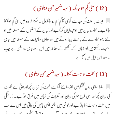
( 12 ) سِٹی گُم ہو جانا۔ ( سید ضمیر حسن دہلوی )
حیرت یا خوف کی وجہ سے آدمی کا گُم سُم رہ جانا بول نہ سکنا محاورہ میں سِٹی گُم ہونا کہا
جاتا ہے۔ محاورہ زبان میں جو تبدیلیاں کرتا ہے اور زبان کے استعمال کے سلسلہ میں جو
نئے پہلو محاورے کے باعث پیدا ہوتے ہیں وہ سماجی لسانیات کے سلسلہ میں بڑی
اہمیت رکھتے ہیں اور زبان کے سمجھنے کے معاملہ میں اس سے بڑی مدد ملتی ہے چُپ
سادھنا اسی ذیل میں آتا ہے۔
( 13 ) سخت و سُست کہنا۔ ( سید ضمیر حسن دہلوی )
ہمارا سماجی رو یہ گفتگو میں اکثر سامنے آتا ہے محبت کی زبان کچھ اور ہوتی ہے نفرت
کی زبان کچھ اور اسی طرح طنز کی زبان اور تعریف کی زبان میں فرق ہوتا ہے۔ ناراضگی
میں سخت و سُست کہا جاتا ہے اور خوشی میں اچھی اچھی باتیں کی جاتی ہیں اس سے لب