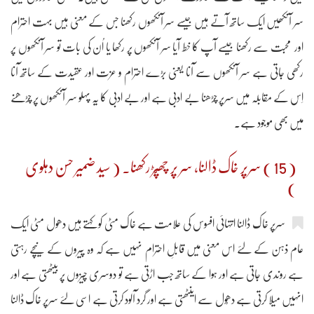
سر آنکھیں ایک ساتھ آتے ہیں جیسے سر آنکھوں رکھنا جس کے معنی ہیں بہت احترام
اور محبت سے رکھنا جیسے آپ کا خط آیا سر آنکھوں پر رکھا یا اُن کی بات تو سر آنکھوں پر
رکھی جاتی ہے سر آنکھوں سے آنا یعنی بڑے احترام و عزت اور عقیدت کے ساتھ آنا
اِس کے مقابلہ میں سرپر چڑھنا بے ادبی ہے اور بے ادبی کا یہ پہلو سر آنکھوں پر چڑھنے
میں بھی موجود ہے۔
( 15 ) سرپر خاک ڈالنا، سر پر چھپَّڑ رکھنا۔ ( سید ضمیر حسن دہلوی
)
سرپر خاک ڈالنا انتہائی افسوس کی علامت ہے خاک مٹی کو کہتے ہیں دھول مٹی ایک
عام ذہن کے لئے اس معنی میں قابلِ احترام نہیں ہے کہ وہ پیروں کے نیچے رہتی
ہے روندی جاتی ہے اور ہوا کے ساتھ جب اڑتی ہے تو دوسری چیزوں پر بیٹھتی ہے اور
انہیں میلا کرتی ہے دھُول سے اینٹھتی ہے اور گرد آلود کرتی ہے اسی لئے سرپر خاک ڈالنا