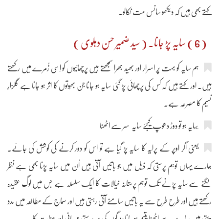
کہتے بھی ہیں کہ دیکھو سانس مت نکالو۔
( 6 ) سایہ پڑ جانا۔ ( سید ضمیر حسن دہلوی )
ہم سایہ کو بہت پُر اسرار اور بھید بھرا سمجھتے ہیں پرچھائیوں کو اِسی زُمرے میں رکھتے
ہیں۔ اور کہتے ہیں کہ کس کی پرچھائی پڑ گئی سایہ ہو جانا جن بھُوتوں کا اثر ہو جانا ہے گلزارِ
نسیم کا مصرعہ ہے۔
یعنی اگر اوپَر کے پرایہ کا سایہ پڑ گیا ہے تو اس کو دور کرنے کی کوشش کی جائے۔
ہمارے یہاں توہم پرستی کہ ذیل میں جو باتیں آتی ہیں اُن میں سایہ پڑنا بھی ہے نظر
لگنے سے سایہ پڑنے تک توہم پرستانہ خیالات کا ایک سلسلہ ہے جس میں لوگ عقیدہ
رکھتے ہیں اور طرح طرح سے یہ باتیں سامنے آتی رہتی ہیں اور سماج کے مطالعہ میں مدد
دیتی ہیں سایہ سر سے اٹھنا یتیم ہو جانا بزرگوں کی سرپرستی مہربانی اور عنایت کا۔