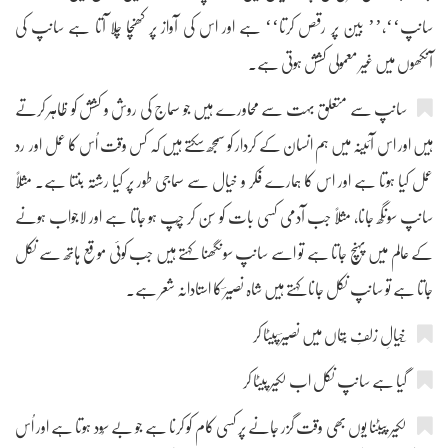
سانپ‘‘،’’ بین پر رقص کرتا‘‘ ہے اور اس کی آواز پر کھنچا چلا آتا ہے سانپ کی
آنکھوں میں غیر معمولی کشش ہوتی ہے۔
سانپ سے متعلق بہت سے محاورے ہیں جو سماج کی روش و کشش کو ظاہر کرتے
ہیں اور اس آئینہ میں ہم انسان کے کردار کو سمجھ سکتے ہیں کہ کس وقت اُس کا عمل اور رد
عمل کیا ہوتا ہے اور اس کا ہمارے فکر و خیال سے سماجی طور پر کیا رشتہ بنتا ہے۔ مثلاً
سانپ سونگھ جانا، مثلاً جب آدمی کسی بات کو سُن کر چُپ ہو جاتا ہے اور لاجواب ہونے
کے عالم میں پہنچ جاتا ہے تو اسے سانپ سونگھنا کہتے ہیں جب کوئی موقع ہاتھ سے نکل
جاتا ہے تو سانپ نکل جانا کہتے ہیں شاہ نصیرؔ کا استادانہ شعر ہے۔
گیا ہے سانپ نکل اب لکیر پیٹا کر
لکیر پیٹنا یوں بھی وقت گزر جانے پر کسی کام کو کرنا ہے جو بے سُود ہوتا ہے اور اُس