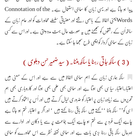
پیدا ہو جاتا ہے اور یہی زبان کا سماجی استعمال ہے۔ Connotation of the
Wordsیعنی الفاظ کے باہمی رشتے اور معنیاتی سلسلے محاورات کو اور عام زبان کے
ساتھ اُن کے رشتوں کو سمجھنے میں یہ صورت حال بہت مدد دیتی ہے۔ اور اس سے کسی
زبان کے سماجی کردار کو اچھی طرح سمجھا جا سکتا ہے۔
( 3 ) ساکھ جاتی رہنا یا ساکھ بننا۔ ( سید ضمیر حسن دہلوی )
ساکھ ہماری زبان کے اہم سماجی الفاظ میں سے ہے اور اِس کے معنی ہیں
اعتبار،اعتبار سیاسی بھی ہوتا ہے اور سماجی بھی علمی بھی ہوتا اور کاروباری بھی ہم
تحریروں سے زیادہ زبان پر اعتبار کو ضروری خیال کرتے ہیں اور اُس پر اعتماد کرتے ہیں
اسی کو’’ ساکھ بننا ‘‘کہتے ہیں ساکھ باقی رہنا کہتے ہیں ‘ اور اگر یہ اعتبار ختم ہو جاتا ہے
چاہے ایک فرد پر سے ختم ہو چاہے ایک جماعت پر سے یا دکان اور ادارے سے
بہرحال ساکھ باقی رہنا بڑی بات ہے اور سماجی نقطہ نظر سے اس محاورے کو سماجی