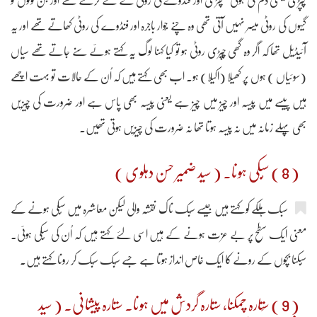
چپڑی یعنی دم کی ہوئی کھچڑی اور فنڈوے کی روٹی کے لئے ترستے تھے اور جن لوگوں کو
گیہوں کی روٹی میسر نہیں آتی تھی وہ چنے جُوار باجرہ اور فنڈوے کی روٹی کھاتے تھے اور یہ
آئیڈیل تھا کہ اگر وہ گھی چُپڑی روٹی ہو تو کیا کہنا لوگ یہ کہتے ہوئے سنے جاتے تھے سیاں
(سوئیاں ) ہوں پر کھیلا (اکیلا) ہو۔ اب بھی کہتے ہیں کہ اُن کے حالات تو بہت اچھے
ہیں پیسے میں پیسہ اور چیز میں چیز ہے یعنی پیسہ بھی پاس ہے اور ضرورت کی چیزیں
بھی پہلے زمانہ میں نہ پیسہ ہوتا تھا نہ ضرورت کی چیزیں ہوتی تھیں۔
( 8 ) سُبکی ہونا۔ ( سید ضمیر حسن دہلوی )
سبک ہلکے کو کہتے ہیں جیسے سُبک ناک نقشہ والی لیکن معاشرہ میں سُبکی ہونے کے
معنی ایک سطح پر بے عزت ہونے کے ہیں اسی لئے کہتے ہیں کہ اُن کی سُبکی ہوئی۔
سُبکنا بچوں کے رونے کا ایک خاص انداز ہوتا ہے جسے سُبک سُبک کر رونا کہتے ہیں۔
( 9 ) سِتارہ چمکنا، ستارہ گردش میں ہونا۔ ستارہ پیشانی۔ ( سید