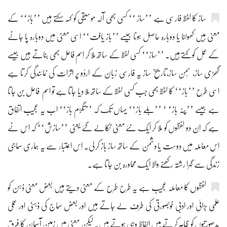
ساز کا لفظ فارسی ہے ’’ساز ‘‘ کسی بھی آلہ موسیقی کو کہہ سکتے ہیں ’’باز‘‘ کے
معنی ہیں کھولنا یا دوبارہ حاصل ہونا جیسے ’’باز یافت‘‘ اسی معنی میں دوبارہ پا جانے
کے عمل کو کہتے ہیں۔ ’’ساز‘‘ کسی لفظ کے ساتھ مِلا کر اِسم فاعل بھی بناتے ہیں جیسے
گھڑی ساز، سُمن ساز،تاریخ ساز یہ فارسی زبان کے اردُو پر اثرات کی نمائندگی کرتا ہے
اسی طرح ’’باز‘‘ کا لفظ بھی جب کسی لفظ کے ساتھ ملا دیا جاتا ہے تو اسم فاعل بن جاتا
ہے جیسے ’’پٹہ باز‘ ‘ ’’بلَّے باز‘‘ یہاں تک کہ ’’تگڑم باز‘‘ اب یہ عجیب اتفاق
ہے کہ اِن دو لفظوں کو ملا کر ایک نئے معنی نکالے گئے یعنی ’’سازش‘‘ کہ اِس نے
اِس معاملہ میں دوست یا دشمن کے ساتھ ساز باز کر لی۔ اِس اعتبار سے یہ ہماری سماجی
زندگی سے گہرا رشتہ رکھنے والا ایک محاورہ بن جاتا ہے۔
لفظوں کا معاملہ عجیب ہے یہ طرح طرح کے معنی دیتے ہیں بعض معنی ذہن کو
علمی بڑائی اور ادبی خوبصورتی کی طرف لے جاتے ہیں اور بعض سماج کی ذہنی اور عملی
بدصورتیوں کو ظاہر کرتے ہیں الفاظ وہی ہوتے ہیں۔ لیکن معنی میں زمین آسمان کا فرق