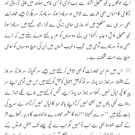
ایسے موقعوں پر غیر معمولی اظہار ہے جب آدمی کو کسی خاص معاملہ میں اپنی نارسائی اور
ناکامی کا احساس بھی شدت سے شامل ہو سرپھرا ہونا، سر پھرنا، سر چکرانا جیسے محاورات
بھی سر ہی سے متعلق ہیں اور ہماری سماجی زندگی سے گہرا رشتہ رکھتے ہیں سرپھرا ہونا
غیر معمولی جوش و جذبہ رکھنا اسی لئے دوسروں کو ہم یہ کہتے ہوئے سنتے ہیں کہ ارے
بھئی وہ تو سر پھرے آدمی ہیں عجیب و غریب انسان ہیں اُن کی سوچ دوسروں کو سماجی
سوچ سے بہت مختلف ہے۔
اس میں ہم ان محاورات کو بھی شامل کر سکتے ہیں جیسے سر کھپانا، سر جوڑنا، سر جوڑ
کے بیٹھنا، سر جھاڑ منہ پہاڑ، سر توڑ کوشش انتہائی کوشش کو کہتے ہیں جس میں آدمی اپنے سر
پیر کا کچھ خیال نہیں رکھتا سر جھاڑ منہ پہاڑ ایسے شخص کو کہتے ہیں جو بے تکے انداز سے
رہتا ہے کبھی بالوں میں کنگھا نہیں کرتا اپنے ہاتھ منہ کا خیال نہیں کرتا اور بے سر پیر کی
بات کہتے ہیں ’’سر سے کھیلنا ‘‘اردُو کا مشہور محاورہ ہے جو کہاوت کا درجہ رکھتا ہے اثر
کے تحت جھومنا بھی ہے اب تو نہیں مگر اب سے کچھ پہلے تک بعض عورتوں کے