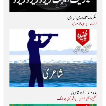
سکریٹ ایجنٹ زیرو زیرو زیرو
ڈرامے
پرویز ید اللہ مہدی
۱۸۵۷ء اور اُردو شاعری
تحقیق و تنقید شاعری
پروفیسر گوپی چند نارنگ