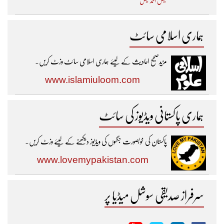
فیض احمد فیض
ہماری اسلامی سائٹ
مزیدصحیح احادیث کے لیئے ہماری اسلامی سائٹ وزٹ کریں۔
www.islamiuloom.com
ہماری پاکستانی ویڈیوز کی سائٹ
پاکستان کی خوبصورت جگہوں کی ویڈیوز دیکھنے کے لیئے وزٹ کریں۔
www.lovemypakistan.com
سرفراز صدیقی سوشل میڈیا پر