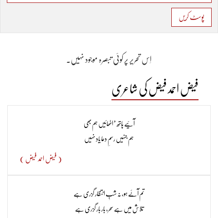
پوسٹ کریں
اِس تحریر پر کوئی تبصرہ موجود نہیں۔
فیض احمد فیض کی شاعری
آئیے ہاتھ ’اٹھائیں ہم بھی
ہم جنہیں رسمِ دعا یاد نہیں
( فیض احمد فیض )
تم آئے ہو، نہ شبِ انتظار گزری ہے
تلاش میں ہے سحر، بار بار گزری ہے