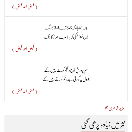
( فیض احمد فیض )
یوں سجا چاند کہ جھلکا ترے انداز کا رنگ
یوں فضا مہکی کہ بدلا مرے ہمراز کا رنگ
( فیض احمد فیض )
ہم پروَرشِ لَوح و قلَم کرتے رہیں گے
جو دِل پہ گُزرتی ہے رقم کرتے رہیں گے
( فیض احمد فیض )
مزید شاعری
نثر میں زیادہ پڑھی گئی