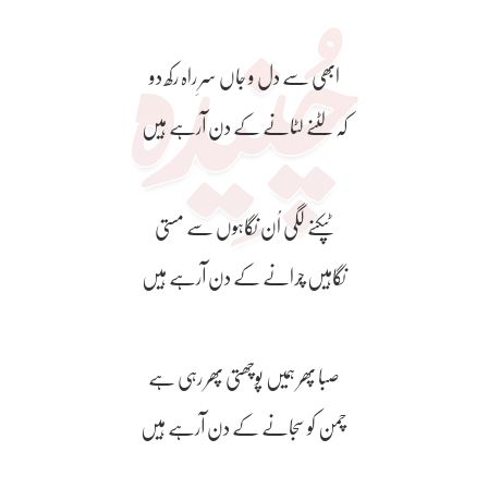
ابھی سے دل و جاں سرِ راہ رکھ دو
کہ لٹنے لٹانے کے دن آرہے ہیں
ٹپکنے لگی اُن نگاہوں سے مستی
نگاہیں چرانے کے دن آرہے ہیں
صبا پھر ہمیں پوچھتی پھر رہی ہے
چمن کو سجانے کے دن آرہے ہیں