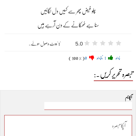
چلو فیض پھر سے کہیں دل لگائیں
سنا ہے ٹھکانے کے دن آرہے ہیں
5.0
"1"ووٹ وصول ہوئے۔
پسند
1
ناپسند
0
( 100 % )
تبصرہ تحریر کریں۔:
آپکا نام