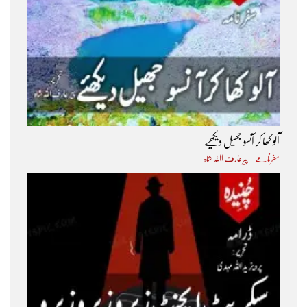
آلو کھا کر آنسو جھیل دیکھیے
سفرنامے
پیر عارف اﷲ شاہ