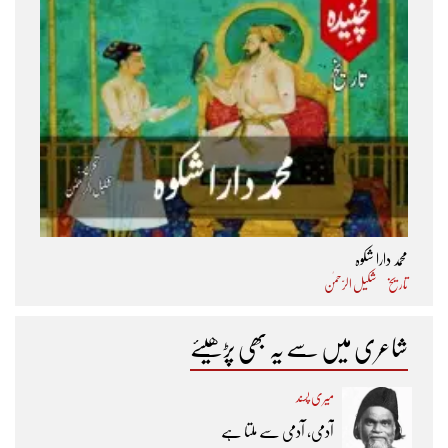
محمد دارا شکوہ
تاریخ
شکیل الرّحمٰن
شاعری میں سے یہ بھی پڑھیئے
میری پسند
آدمی، آدمی سے ملتا ہے