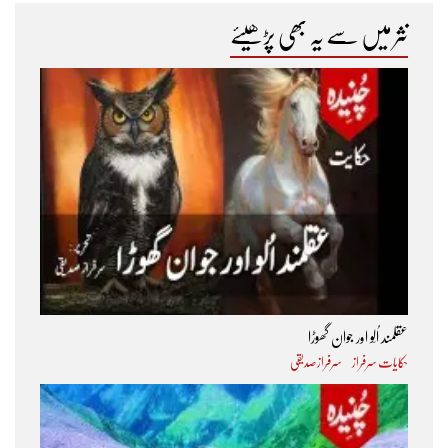
نثر میں سے یہ بھی پڑھیئے
عقلمند اُلّو اور جوان گھوڑا
حکایات سرفراز
سرفراز صدیقی