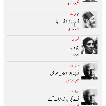
جگر مراد آبادی
میری پسند
آلام روزگار کو آساں بنا دیا
اصغر گونڈوی
مجموعے
سچ کا زہر
احمد فراز
میری پسند
آئیے ہاتھ ’اٹھائیں ہم بھی
فیض احمد فیض
میری پسند
آئے کچھ ابر، کچھ شراب آئے