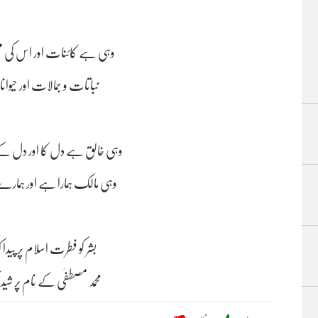
وہی ہے کائنات اور اس کی مخ
نباتات و جمالات اور حیوا
وہی خالق ہے دل کا اور دل کے
وہی مالک ہمارا ہے اور ہمار
بشر کو فطرت اسلام پر پیدا
محمد مصطفٰی کے نام پر شید