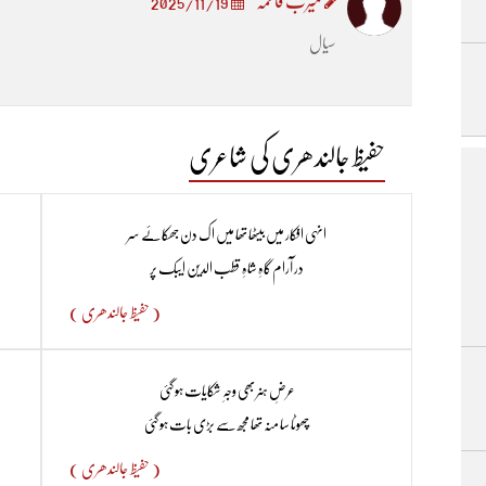
میرب فاطمہ
2025/11/19
سیال
حفیظ جالندھری کی شاعری
انہی افکار میں بیٹھا تھا میں اک دن جھکائے سر
در آرام گاہِ شاہِ قطب الدین ایبک پر
( حفیظ جالندھری )
عرضِ ہنر بھی وجہِ شکایات ہو گئی
چھوٹا سا منہ تھا مجھ سے بڑی بات ہو گئی
( حفیظ جالندھری )