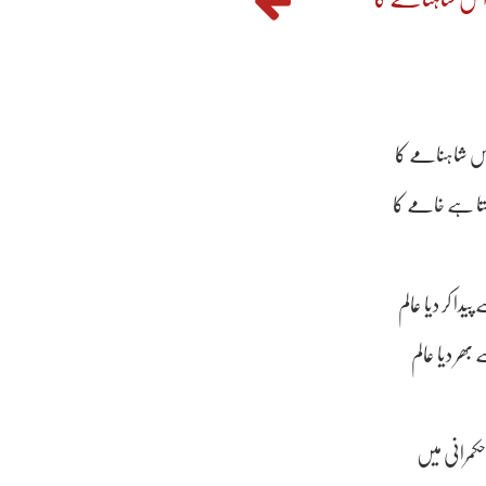
س شاہنامے کا
ہتا ہے خامے کا
ھر دیا عالم