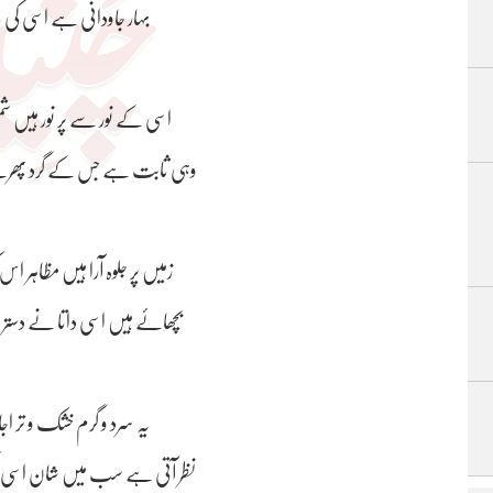
بہار جاودانی ہے اسی کی باغبانی میں
اسی کے نور سے پر نور ہیں ش
وہی ثابت ہے جس کے گرد پھرت
زمیں پر جلوہ آرا ہیں مظاہر اس کی قدرت کے
بچھائے ہیں اسی داتا نے دسترخوان نعمت کے
یہ سرد و گرم خشک و تر اجالا اور تاریکی
نظر آتی ہے سب میں شان اسی اک ذات باری کی