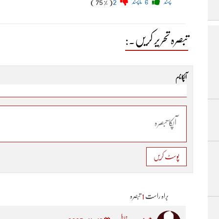
پسند
6
ناپسند
2
( 75 % )
تبصرہ تحریر کریں۔:
آپکا نام
پوسٹ کریں
براہ راست
1
تبصرہ