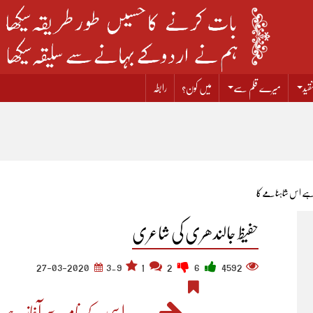
قید
میرے قلم سے
میں کون؟
رابطہ
ہے اس شاہنامے کا
حفیظ جالندھری کی شاعری
27-03-2020
3.9
1
2
6
4592
اسی کے نام سے آغاز ہے ا