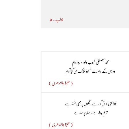
جواب - 0
محمد مصطفٰی محبوب داور سرور عالم
وہ جس کے دم سے مسجودِ ملائک بن گیا آدم
( حفیظ جالندھری )
ہوا بھی خوش گوار ہے ، گلوں پہ بھی نکھار ہے​
ترنّمِ ہزار ہے ، بہارِ پُر بہار ہے
( حفیظ جالندھری )