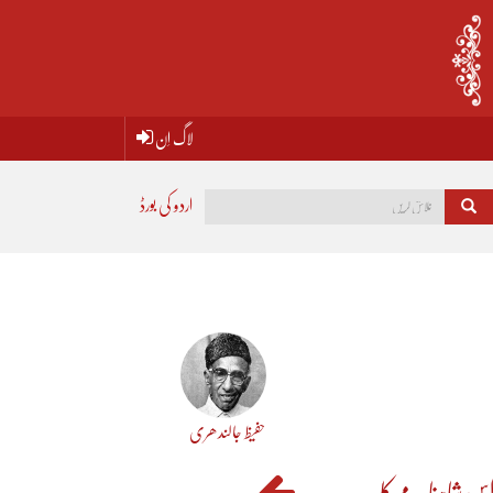
لاگ اِن
اردو کی بورڈ
حفیظ جالندھری
س شاہنامے کا