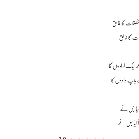
لوقات کا خالق
نات کا خالق
 نیک ارادوں کا
ے باپ دادوں کا
 کیا جس نے
ا کیا جس نے