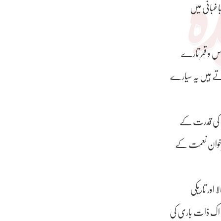
مس و قمر تارے
ے ہیں یہ سیارے