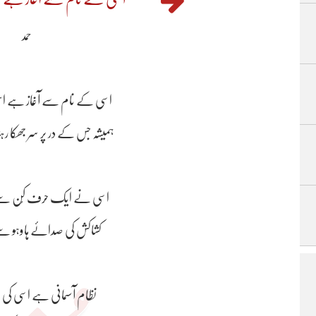
حمد
اسی کے نام سے آغاز ہے ا
ہمیشہ جس کے در پر سر جھکا ر
اسی نے ایک حرف کُن سے پیدا کر دیا عالم
کشاکش کی صدائے ہاوہو سے ب
نظام آسمانی ہے اسی کی حکمرانی میں