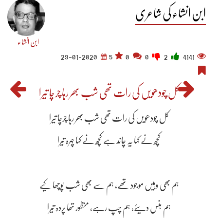
ابن انشاء کی شاعری
ابن انشاء
29-01-2020
5
0
0
2
4141
کل چودھویں کی رات تھی شب بھر رہا چرچا تیرا
کل چودھویں کی رات تھی شب بھر رہا چرچا تیرا
کچھ نے کہا یہ چاند ہے کچھ نے کہا چہرہ تیرا
ہم بھی وہیں موجود تھے، ہم سے بھی شب پوچھا کیے
ہم ہنس دیئے، ہم چپ رہے، منظور تھا پردہ تیرا