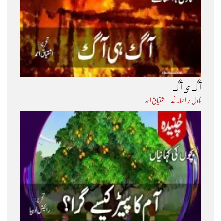
آگ ہی آگ
ناول / افسانے
اشتیاق احمد