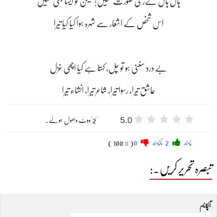
ہاں ہاں تےری صورت حسیں! لیکن تو ایسا بھی نہیں
اس شخص کے اشعار سے شہرہ ہوا کیا کیا تیرا
بے درد سننی ہو تو چل، کہتا ہے کیا اچھی غزل
عاشق تیرا، رسوا تیرا، شاعر تیرا، انشاء تیرا
5.0
"2"ووٹ وصول ہوئے۔
پسند
2
ناپسند
0
( 100 % )
تبصرہ تحریر کریں۔:
آپکا نام