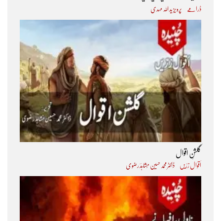
ڈرامے
پرویز ید اللہ مہدی
گلشنِ اقوال
اَقوال زرّیں
ڈاکٹر محمد حسین مُشاہدؔ رضوی