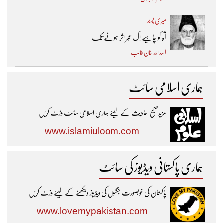
میری پسند
آہ کو چاہیے اِک عُمر اثر ہونے تک ​
اسد اللہ خان غالب
ہماری اسلامی سائٹ
مزیدصحیح احادیث کے لیئے ہماری اسلامی سائٹ وزٹ کریں۔
www.islamiuloom.com
ہماری پاکستانی ویڈیوز کی سائٹ
پاکستان کی خوبصورت جگہوں کی ویڈیوز دیکھنے کے لیئے وزٹ کریں۔
www.lovemypakistan.com