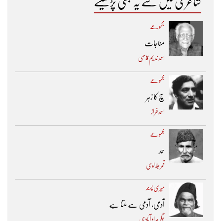
شاعری میں سے یہ بھی پڑھیئے
مجموعے
مناجات
احمد ندیم قاسمی
مجموعے
سچ کا زہر
احمد فراز
مجموعے
حمد
قمر جلالوی
میری پسند
آدمی، آدمی سے ملتا ہے
جگر مراد آبادی