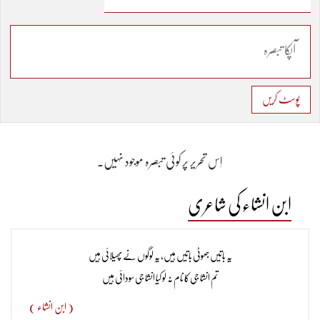
پوسٹ کریں
اِس تحریر پر کوئی تبصرہ موجود نہیں۔
ابن انشاء کی شاعری
یہ باتیں جھوٹی باتیں ہیں، یہ لوگوں نے پھیلائی ہیں
تم انشا جی کا نام نہ لو کیا انشا جی سودائی ہیں
( ابن انشاء )