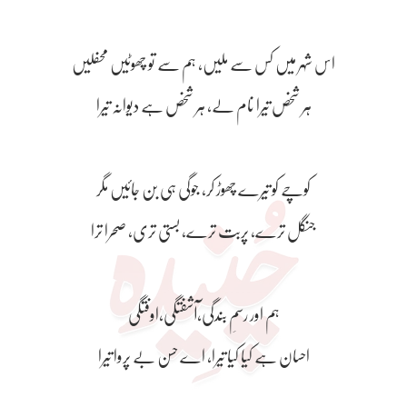
اس شہر میں کس سے ملیں، ہم سے تو چھوٹیں محفلیں
ہر شخص تیرا نام لے، ہر شخص ہے دیوانہ تیرا
کوچے کو تیرے چھوڑ کر، جوگی ہی بن جائیں مگر
جنگل ترے، پربت ترے، بستی تری، صحرا ترا
ہم اور رسمِ بندگی،آشفتگی،اوفتگی
احسان ہے کیا کیا تیرا، اے حسن بے پروا تیرا