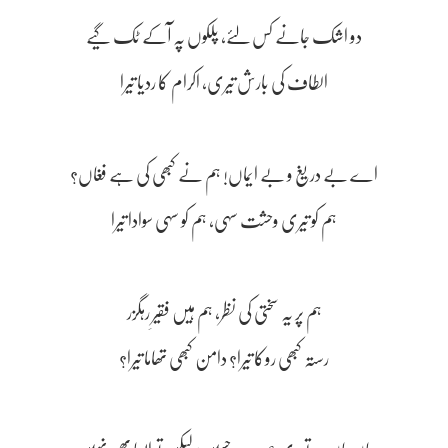
دو اشک جانے کس لئے، پلکوں پہ آکے ٹک گیے
الطاف کی بارش تیری، اکرام کا ردیا تیرا
اے بے دریغ و بے ایماں! ہم نے کبھی کی ہے فغاں؟
ہم کو تیری وحشت سہی، ہم کو سہی سوادا تیرا
ہم پر یہ سختی کی نظر، ہم ہیں فقیرِ رہگزر
رستہ کبھی روکا تیرا؟ دامن کبھی تھاما تیرا؟