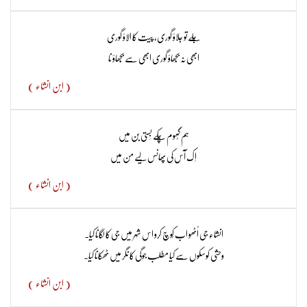
جلےتو جلاؤ گوری، پیت کا الاؤ گوری
ابھی نہ بُجھاؤ گوری ابھی سے بُجھاؤ نا
( ابن انشاء )
ہم گُھوم چکے بَستی بَن میں
اِک آس کی پھانس لیے مَن میں
( ابن انشاء )
انشاء جی اُٹھو اب کُوچ کرو اس شہر میں جی کا لگانا کیا۔
وحشی کوسکوں سے کیا مطلب جوگی کا نگر میں ٹھکانا کیا۔
( ابن انشاء )