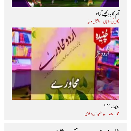
آم کا پیڑ کیسے گرا؟
بچوں کی کہانیاں
راکیش لوہیا
ردیف ’’ا‘‘
محاورات
سید ضمیر حسن دہلوی