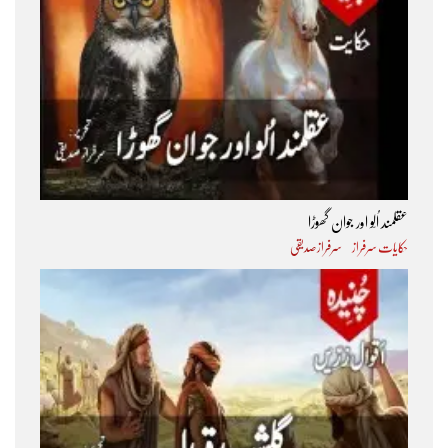
عقلمند اُلّو اور جوان گھوڑا
حکایات سرفراز
سرفراز صدیقی