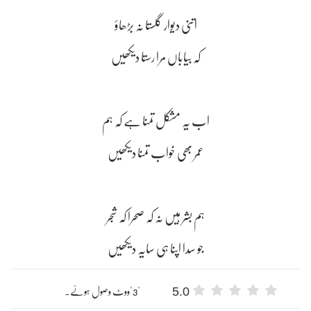
اتنی دیوار گلستا نہ بڑھاؤ
کہ بیاباں مرا رستا دیکھیں
اب یہ مشکل تمنا ہے کہ ہم
عمر بھی خواب تمنا دیکھیں
ہم بشر ہیں نہ کہ صحرا کہ شجر
جو سدا اپنا ہی سایہ دیکھیں
5.0
"3"ووٹ وصول ہوئے۔