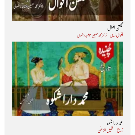
گلشنِ اقوال
اَقوال زرّیں
ڈاکٹر محمد حسین مُشاہدؔ رضوی
محمد دارا شکوہ
تاریخ
شکیل الرّحمٰن