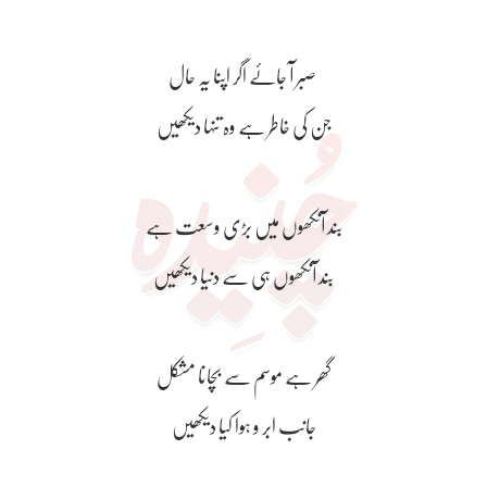
صبر آ جائے اگر اپنا یہ حال
جن کی خاطر ہے وہ تنہا دیکھیں
بند آنکھوں میں بڑی وسعت ہے
بند آنکھوں ہی سے دنیا دیکھیں
گھر ہے موسم سے بچانا مشکل
جانب ابر و ہوا کیا دیکھیں