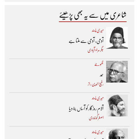
شاعری میں سے یہ بھی پڑھیئے
میری پسند
آدمی، آدمی سے ملتا ہے
جگر مراد آبادی
مجموعے
حمد
رفیع الدین راز
میری پسند
آلام روزگار کو آساں بنا دیا
اصغر گونڈوی
میری پسند