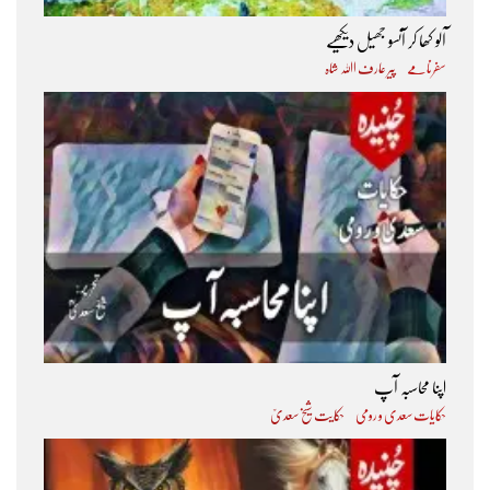
آلو کھا کر آنسو جھیل دیکھیے
سفرنامے
پیر عارف اﷲ شاہ
اپنا محاسبہ آپ
حکایات سعدی و رومی
حکایت شیخ سعدیؒ