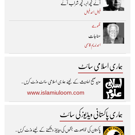
آئے کچھ ابر، کچھ شراب آئے
فیض احمد فیض
مجموعے
مناجات
احمد ندیم قاسمی
ہماری اسلامی سائٹ
مزیدصحیح احادیث کے لیئے ہماری اسلامی سائٹ وزٹ کریں۔
www.islamiuloom.com
ہماری پاکستانی ویڈیوز کی سائٹ
پاکستان کی خوبصورت جگہوں کی ویڈیوز دیکھنے کے لیئے وزٹ کریں۔