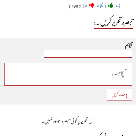
پسند
1
ناپسند
0
( 100 % )
تبصرہ تحریر کریں۔:
آپکا نام
پوسٹ کریں
اِس تحریر پر کوئی تبصرہ موجود نہیں۔