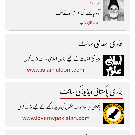
میری پسند
آہ کو چاہیے اِک عُمر اثر ہونے تک ​
اسد اللہ خان غالب
ہماری اسلامی سائٹ
مزیدصحیح احادیث کے لیئے ہماری اسلامی سائٹ وزٹ کریں۔
www.islamiuloom.com
ہماری پاکستانی ویڈیوز کی سائٹ
پاکستان کی خوبصورت جگہوں کی ویڈیوز دیکھنے کے لیئے وزٹ کریں۔
www.lovemypakistan.com