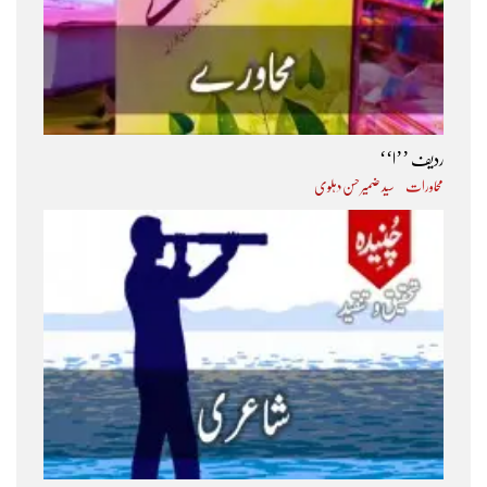
ردیف ’’ا‘‘
محاورات
سید ضمیر حسن دہلوی