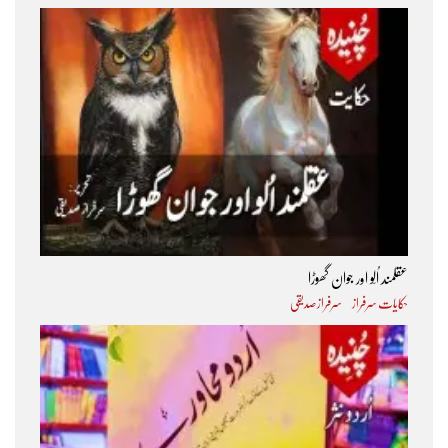
عقلمند اُلّو اور جوان گھوڑا
حکایات سرفراز
سرفراز صدیقی