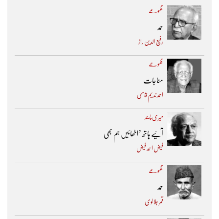
مجموعے
حمد
رفیع الدین راز
مجموعے
مناجات
احمد ندیم قاسمی
میری پسند
آئیے ہاتھ ’اٹھائیں ہم بھی
فیض احمد فیض
مجموعے
حمد
قمر جلالوی