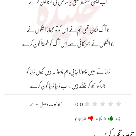
اب ایسی شکستہ کشتی پر ساحل کی تمنّا کون کرے
جو آگ لگائی تھی تُم نے اُس کو تو بُجھایا اشکوں نے
جو اشکوں نے بھڑکائی ہے،اُس آگ کو ٹھنڈا کون کرے
دُنیا نے ہمیں چھوڑا جذبی،ہم چھوڑ نہ دیں کیوں دُنیا کو
دُنیا کو سمجھ کر بیٹھے ہیں ، اب دُنیا دُنیا کون کرے
0.0
" 0 "ووٹ وصول ہوئے۔
پسند
0
ناپسند
0
( 0 )
تبصرہ تحریر کریں۔: