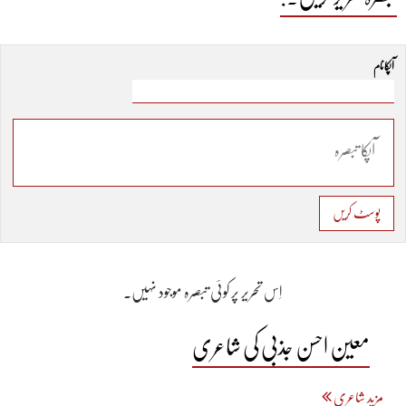
آپکا نام
پوسٹ کریں
اِس تحریر پر کوئی تبصرہ موجود نہیں۔
معین احسن جذبی کی شاعری
مزید شاعری