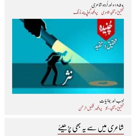
۱۸۵۷ء اور اُردو شاعری
تحقیق و تنقید شاعری
پروفیسر گوپی چند نارنگ
ادب اور جمالیات
تحقیق و تنقید - نثر
پروفیسر شکیل الرحمن
شاعری میں سے یہ بھی پڑھیئے