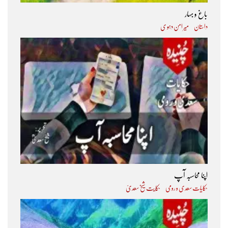
باغ و بہار
داستان
میر امن دہو ی
اپنا محاسبہ آپ
حکایات سعدی و رومی
حکایت شیخ سعدیؒ