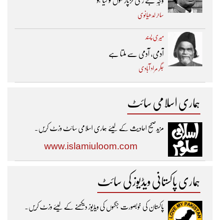
وجہِ بے رنگی گزپار کہوں تو کیا ہو
ساحر لدھیانوی
میری پسند
آدمی، آدمی سے ملتا ہے
جگر مراد آبادی
ہماری اسلامی سائٹ
مزیدصحیح احادیث کے لیئے ہماری اسلامی سائٹ وزٹ کریں۔
www.islamiuloom.com
ہماری پاکستانی ویڈیوز کی سائٹ
پاکستان کی خوبصورت جگہوں کی ویڈیوز دیکھنے کے لیئے وزٹ کریں۔