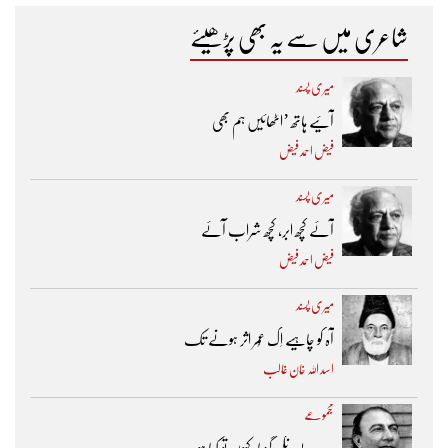
شاعری میں سے یہ بھی پڑھیئے
میری پسند
آئیے ہاتھ ’اٹھائیں ہم بھی
فیض احمد فیض
میری پسند
آئے کچھ ابر، کچھ شراب آئے
فیض احمد فیض
میری پسند
آہ کو چاہیے اِک عُمر اثر ہونے تک ​
اسد اللہ خان غالب
مجموعے