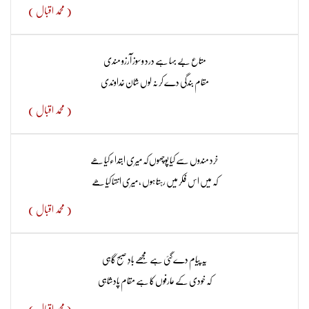
( محمد اقبال )
متاع بے بہا ہے درد و سوز آرزو مندی
مقام بندگی دے کر نہ لوں شان خداوندی
( محمد اقبال )
خرد مندوں سے کیا پوچھوں کہ میری ابتداء‌کیا ھے
کہ میں اس فکر میں رہتا ہوں ، میری انتہا کیا ھے
( محمد اقبال )
یہ پیام دے گئی ہے مجھے بادِ صبح گاہی
کہ خودی کے عارفوں کا ہے مقام پادشاہی
( محمد اقبال )