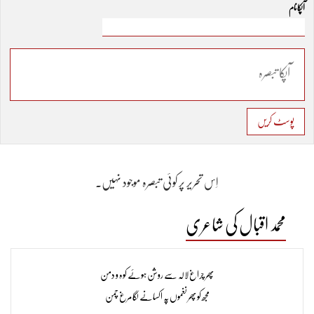
آپکا نام
پوسٹ کریں
اِس تحریر پر کوئی تبصرہ موجود نہیں۔
محمد اقبال کی شاعری
پھر چراغ لالہ سے روشن ہوئے کوہ و دمن
مجھ کو پھر نغموں پہ اکسانے لگا مرغ چمن