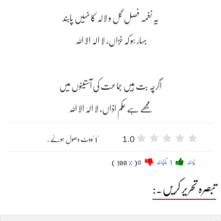
یہ نغمہ فصلِ گل و لالہ کا نہیں پابند
بہار ہو کہ خزاں، لا الہٰ الا اللہ
اگرچہ بت ہیں جماعت کی آستینوں میں
مجھے ہے حکم اذاں، لا الہٰ الا اللہ
1.0
"1"ووٹ وصول ہوئے۔
پسند
1
ناپسند
0
( 100 % )
تبصرہ تحریر کریں۔: