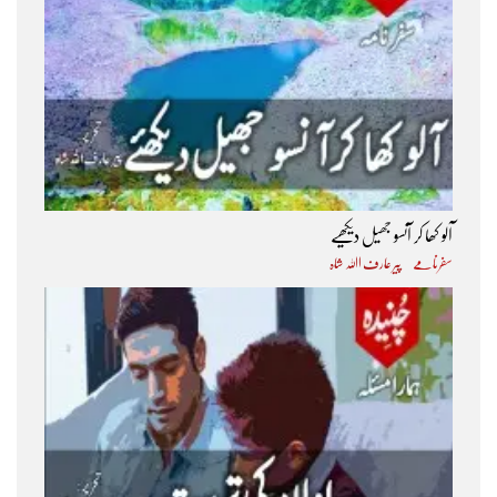
آلو کھا کر آنسو جھیل دیکھیے
سفرنامے
پیر عارف اﷲ شاہ