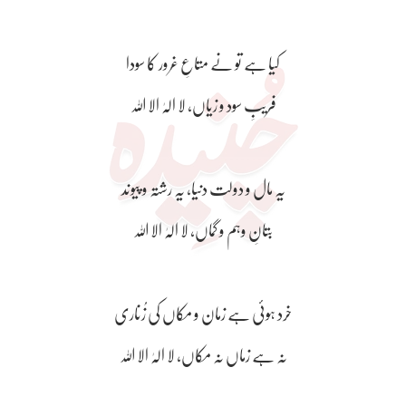
کیا ہے تو نے متاعِ غرور کا سودا
فریبِ سود و زیاں، لا الہٰ الا اللہ
یہ مال و دولت دنیا، یہ رشتہ و پیوند
بتانِ وہم و گماں، لا الہٰ الا اللہ
خرد ہوئی ہے زمان و مکاں کی زُناری
نہ ہے زماں نہ مکاں، لا الہٰ الا اللہ