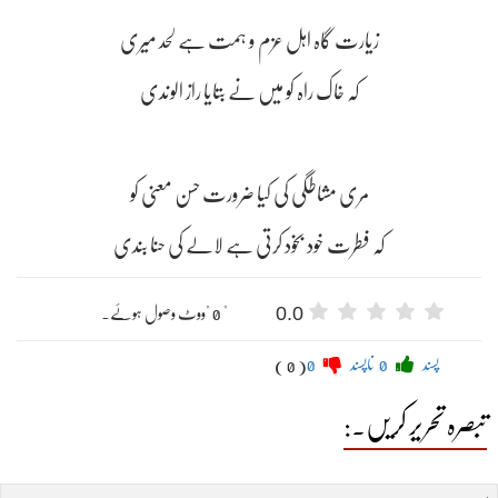
زیارت گاہ اہل عزم و ہمت ہے لحد میری
کہ خاک راہ کو میں نے بتایا راز الوندی
مری مشاطگی کی کیا ضرورت حسن معنی کو
کہ فطرت خود بخود کرتی ہے لالے کی حنا بندی
0.0
" 0 "ووٹ وصول ہوئے۔
پسند
0
ناپسند
0
( 0 )
تبصرہ تحریر کریں۔: