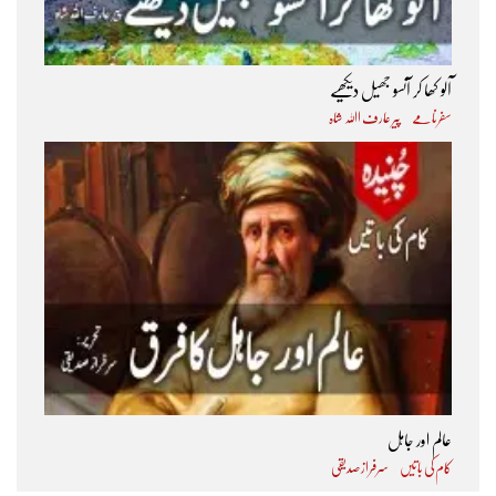
آلو کھا کر آنسو جھیل دیکھیے
سفرنامے
پیر عارف اﷲ شاہ
عالم اور جاہل
کام کی باتیں
سرفراز صدیقی