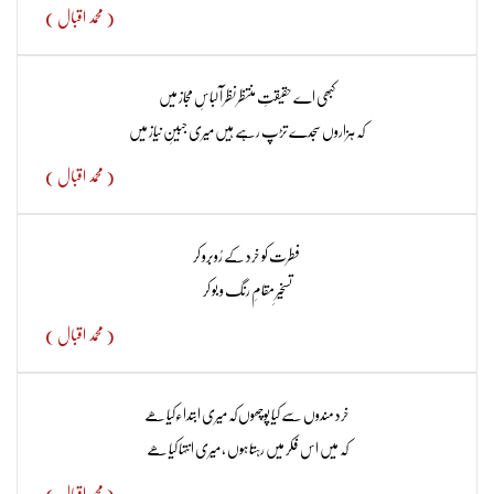
( محمد اقبال )
کبھی اے حقیقتِ منتظر نظر آ لباسِ مجاز میں​
کہ ہزاروں سجدے تڑپ رہے ہیں میری جبینِ نیاز میں
( محمد اقبال )
فطرت کو خرد کے رُوبرو کر
تسخیرِ مقامِ رنگ و بو کر
( محمد اقبال )
خرد مندوں سے کیا پوچھوں کہ میری ابتداء‌کیا ھے
کہ میں اس فکر میں رہتا ہوں ، میری انتہا کیا ھے
( محمد اقبال )