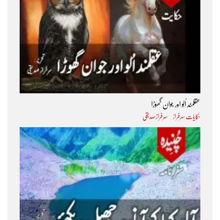
عقلمند اُلّو اور جوان گھوڑا
حکایات سرفراز
سرفراز صدیقی