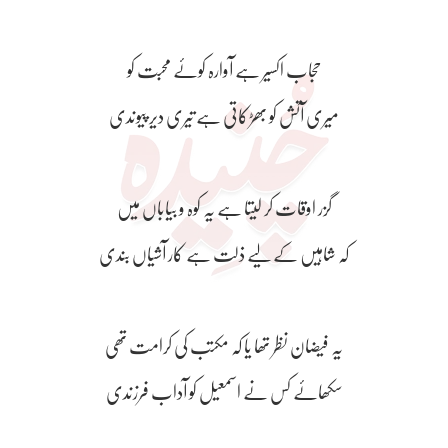
حجاب اکسیر ہے آوارہ کوئے محبت کو
میری آتش کو بھڑکاتی ہے تیری دیر پیوندی
گزر اوقات کر لیتا ہے یہ کوہ و بیاباں میں
کہ شاہیں کے لیے ذلت ہے کار آشیاں بندی
یہ فیضان نظر تھا یا کہ مکتب کی کرامت تھی
سکھائے کس نے اسمعیل کو آداب فرزندی