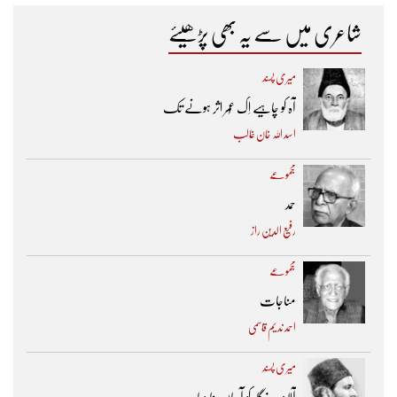
شاعری میں سے یہ بھی پڑھیئے
میری پسند
آہ کو چاہیے اِک عُمر اثر ہونے تک ​
اسد اللہ خان غالب
مجموعے
حمد
رفیع الدین راز
مجموعے
مناجات
احمد ندیم قاسمی
میری پسند