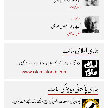
آلام روزگار کو آساں بنا دیا
اصغر گونڈوی
میری پسند
آئیے ہاتھ ’اٹھائیں ہم بھی
فیض احمد فیض
ہماری اسلامی سائٹ
مزیدصحیح احادیث کے لیئے ہماری اسلامی سائٹ وزٹ کریں۔
www.islamiuloom.com
ہماری پاکستانی ویڈیوز کی سائٹ
پاکستان کی خوبصورت جگہوں کی ویڈیوز دیکھنے کے لیئے وزٹ کریں۔