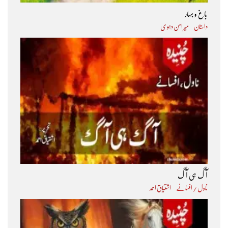
باغ و بہار
داستان
میر امن دہو ی
آگ ہی آگ
ناول / افسانے
اشتیاق احمد