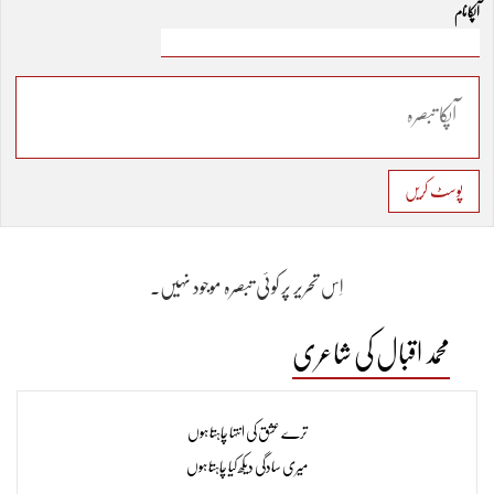
آپکا نام
پوسٹ کریں
اِس تحریر پر کوئی تبصرہ موجود نہیں۔
محمد اقبال کی شاعری
ترے عشق کی انتہا چاہتا ہوں
میری سادگی دیکھ کیا چاہتا ہوں