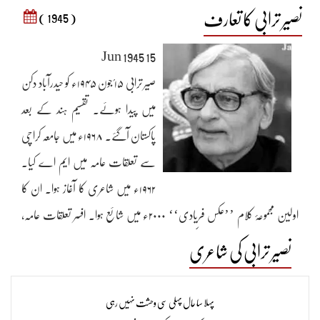
نصیر ترابی کا تعارف
( 1945 )
15 Jun 1945
صیر ترابی ۱۵؍جون ۱۹۴۵ء کو حیدرآباد دکن
میں پیدا ہوئے۔ تقسیم ہند کے بعد
پاکستان آگئے۔ ۱۹۶۸ء میں جامعہ کراچی
سے تعلقات عامہ میں ایم اے کیا۔
۱۹۶۲ء میں شاعری کا آغاز ہوا۔ ان کا
اولین مجموعۂ کلام ’’عکس فریادی‘‘ ۲۰۰۰ء میں شائع ہوا۔ افسر تعلقات عامہ،
ایسٹرن فیڈرل یونین انشورنس کمپنی میں ملازم رہے۔ کراچی میں قیام پذیر ہیں۔
نصیر ترابی کی شاعری
بحوالۂ:پیمانۂ غزل(جلد دوم)،محمد شمس الحق،صفحہ:379
پہلا سا حال پہلی سی وحشت نہیں رہی​