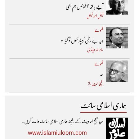
آئیے ہاتھ ’اٹھائیں ہم بھی
فیض احمد فیض
مجموعے
وجہِ بے رنگی گزپار کہوں تو کیا ہو
ساحر لدھیانوی
مجموعے
حمد
رفیع الدین راز
ہماری اسلامی سائٹ
مزیدصحیح احادیث کے لیئے ہماری اسلامی سائٹ وزٹ کریں۔
www.islamiuloom.com