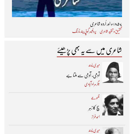
۱۸۵۷ء اور اُردو شاعری
تحقیق و تنقید شاعری
پروفیسر گوپی چند نارنگ
شاعری میں سے یہ بھی پڑھیئے
میری پسند
آدمی، آدمی سے ملتا ہے
جگر مراد آبادی
مجموعے
سچ کا زہر
احمد فراز
میری پسند