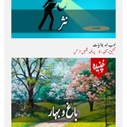
ادب اور جمالیات
تحقیق و تنقید - نثر
پروفیسر شکیل الرحمن