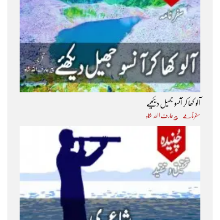
آلو کھا کر آنسو جھیل دیکھیے
سفرنامے
پیر عارف اﷲ شاہ