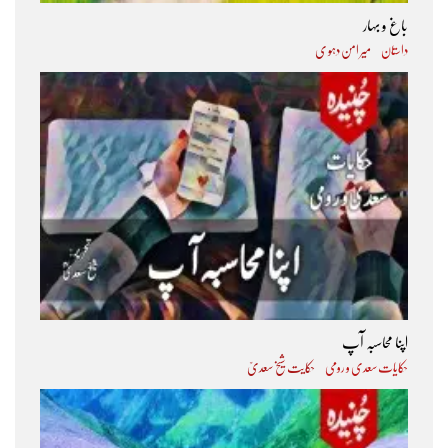
باغ و بہار
داستان
میر امن دہو ی
اپنا محاسبہ آپ
حکایات سعدی و رومی
حکایت شیخ سعدیؒ