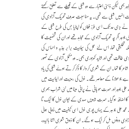
باہر بھی لیکن ذہنی اعتبار سے وہ شبلی کے قبیلے سے تعلق رکھتے
سبت انہیں شبلی سے تھی۔ یہ مناسبت صرف تحریک آزادی کی
 نے بڑی حد تک اسی طرز فغاں کو اپنایا جس کی طرح شبلی کے
 جو ہر اگر چہ تحریک آزادی کے مجاہد تھے اور ان کی شخصیت کا
 تخلیقی تھا، اس لئے عمل کی سیمابیت برا بر جذبہ و احساس کی
 طاقت تھی اور شاید کمزوری بھی۔ وہ مکمل آزادی کے تصور
اعر کا تھا۔ ان کے شعری کر دار کا ذکر کر تے ہوئے شبلی کی یاد
ا ہے جو مولانا کے معاصر تھے۔ غزل کی رمزیت اور ایمائیت میں
 علی جوہر اور حسرت مو ہانی نے پرانی مینا میں نئی شراب بھری
کا اضافہ ہو گیا۔ حسرت بیسویں صدی کے ایوان غزل کا ایک تا
حمد علی جو ہر کے یہاں پوری غزل اسی کیفیت میں ڈوبی ہوئی
زادی دونوں مل کر ایک ہو گئے۔ ان کا ذوق شعری اتنا بالیدہ،