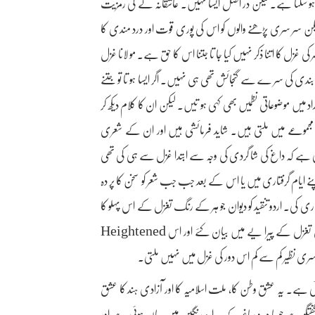
کا ہو سکتا ہے۔ لیکن در اصل ایسا نہیں۔ عاشقانہ لے کی رمزیت
سر سری پڑھنے والوں کو اس کی پوری قوت اور درد مندی کا
کی غزل کا اتنا ذکر نہیں کیا جا تا جتنا اس کا حق ہے۔ مو لانا غزل
ی کی سر ے سے گنجائش تھی ہی نہیں۔ اگر ایسا ہو تا تو جتنے
میں موضوعاتی نظمیں بھی کہی ہو تیں۔ لیکن ان کا کلام دیکھ کر
ے مجموعے میں ملتی ہیں۔ شاید فرمائشی ہیں اور ان کے شعری
ہے کہ داغ کی شا گردی کی وجہ سے ابتدا غزل سے ہی کی تھی
ے ایام گرفتاری میں یا اس کے بعد جب جب شعر کو سخن کا پر دہ
داری کی۔ اردو تنقید کو دیوان جو ہر کے رنگ تغزل کے اس پہلو کا
حق شاید ابھی ادا کر نا ہے۔ انہوں نے اپنے قومی اور ملی احساسات تمام و کمال تغزل کے پیرا یے میں بیان کئے اور اس Heightened
ی ہے۔ یہ عشق وطن کا، ملت اسلامیہ کا اور آزادی ہند کا عشق
و ہے جو با دہ و ساغر کے پیرایۂ رنگین میں بیان ہوئی ہے اور