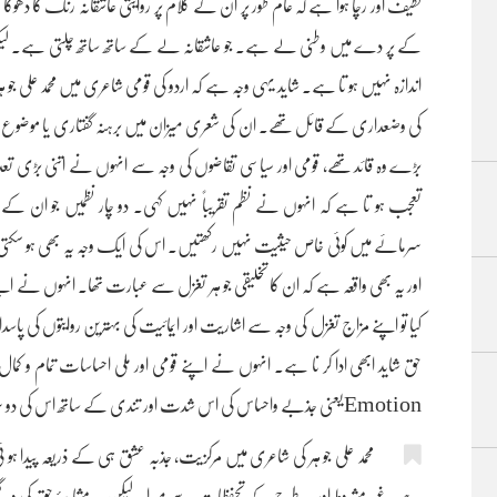
لطیف اور رچا ہوا ہے کہ عام طور پر ان کے کلام پر روایتی عاشقانہ رنگ کا دھو
کے پر دے میں وطنی لے ہے۔ جو عاشقانہ لے کے ساتھ ساتھ چلتی ہے۔ لیکن 
اندازہ نہیں ہو تا ہے۔ شاید یہی وجہ ہے کہ اردو کی قومی شاعری میں محمد علی جو ہر 
کی وضعداری کے قائل تھے۔ ان کی شعری میزان میں برہنہ گفتاری یا موضوع بند
بڑے وہ قائد تھے، قومی اور سیاسی تقاضوں کی وجہ سے انہوں نے اتنی بڑی تعداد 
تعجب ہو تا ہے کہ انہوں نے نظم تقریباً نہیں کہی۔ دو چار نظمیں جو ان ک
سرمائے میں کوئی خاص حیثیت نہیں رکھتیں۔ اس کی ایک وجہ یہ بھی ہو سکتی 
اور یہ بھی واقعہ ہے کہ ان کا تخلیقی جو ہر تغزل سے عبارت تھا۔ انہوں نے اپن
کیا تو اپنے مزاج تغزل کی وجہ سے اشاریت اور ایمائیت کی بہترین روایتوں کی پاس
Emotionیعنی جذبے واحساس کی اس شدت اور تندی کے ساتھ اس کی دو سری نظیر کم سے کم اس دور کی غزل میں نہیں ملتی۔
محمد علی جو ہر کی شاعری میں مرکزیت، جذبہ عشق ہی کے ذریعہ پیدا ہو ئ
ہے۔ غیر مشروط اور ہر طرح کے تحفظات سے مبرا۔ لیکن یہ مشاہدۂ حق کی وہ گفتگ