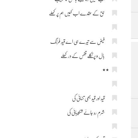
حق کے عقدے اب کہیں ہم پر کھلے
فیض سے تیرے ہی اے قیدِ فرنگ
بال و پر نکلے قفس کے در کھلے
٭٭
قید اور قید بھی تنہائی کی
شرم رہ جائے شکیبائی کی