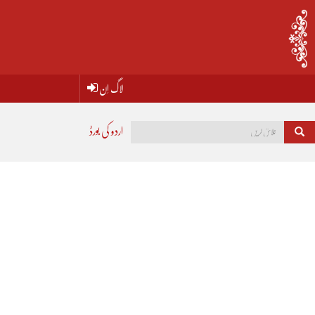
لاگ اِن
اردو کی بورڈ