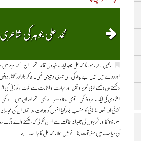
محمد علی جو ہر کی شاعری
رئیس الاحرار مو لانا محمد علی جوہر ایک شیر دل قائد تھے۔ ان کے عزم 
اور ولولے میں سیل بے پناہ کی سی تندی و تیزی تھی۔ وہ کر دار اور گفتار
دیکھتے ہی دیکھتے اپنی تحریر و تقریر اور عبارت و اشارت سے قوت و توانائی کی 
اعتمادی کی ایک لہر دوڑ گئی۔ قومی رہنما دوسرے بھی تھے اور ان میں سے کئی م
فشانی اور شعلہ سا مانی کا منصبِ بلند گویا انہیں کو ودیعت ہوا تھا۔ ان کی مج
صور پھونکا اور انگریزوں کی قاہرانہ طاقت سے ایسی ٹکر لی کہ دیکھنے والے دنگ رہ
کی سیاست میں موثر قوت بنا نے میں مولانا محمد علی کا بڑا حصہ ہے۔