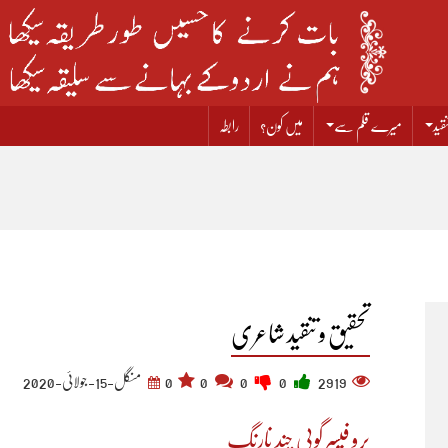
قید
میرے قلم سے
میں کون؟
رابطہ
تحقیق و تنقید شاعری
2919
0
0
0
0
منگل-15-جولائی-2020
پرو فیسر گوپی چند نارنگ