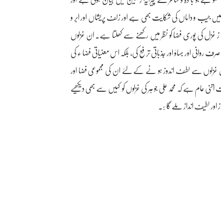
میں جیب و داماں کی شکایت بھی ہے اور زلف پریشاں اور ابر و
ز غزل کی پوری فضا کو نظر میں رکھنے سے کھلتا ہے۔ ان غزلوں
روانی اور بہاؤ اور جذباتی ترفع کی، بلکہ اس معنیاتی فضا ء کی
ن غزلوں سے لطف اندوز ہو نے کے لئے ان کی مجموعی فضا اور
تنی عام ہے کہ محمد علی جو ہر کی غزلوں کو کہیں سے بھی دیکھیے
اور لطیف انداز ملے گا :۔