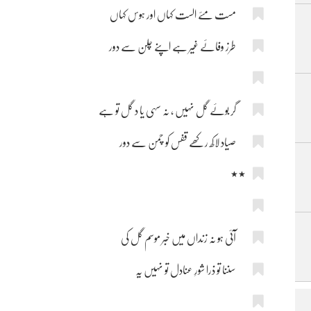
مست مئے الست کہاں اور ہوس کہاں
طرز وفائے غیر ہے اپنے چلن سے دور
گر بوئے گل نہیں ، نہ سہی یا د گل تو ہے
صیاد لاکھ رکھے قفس کو چمن سے دور
٭٭
آئی ہو نہ زنداں میں خبر موسم گل کی
سننا تو ذرا شورِ عنادل تو نہیں یہ