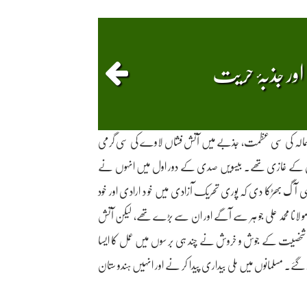
 اور جذبۂ حریت
میں ہمالہ کی سی عظمت، جذبے میں آتش فشاں لاوے کی سی گرمی
 دونوں کے غازی تھے۔ بیسویں صدی کے دور اول میں انہوں نے
ایسی آگ بھڑکا دی کہ پوری تحریک آزادی میں خو د ارادی اور خود
و لانا محمد علی جو ہر سے آگے اور ان سے بڑے تھے، لیکن آتش
اہدانہ شخصیت کے جوش و خروش نے چند ہی بر سوں میں عمل کا ایسا
 گئے۔ مسلمانوں میں ملی بیداری پیدا کر نے اور انہیں ہندو ستان