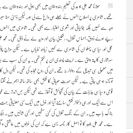
مولانا محمد علی جو ہر کی تعلیم ہندوستان میں بھی ہوئی اور ہندوستان سے 
تھے۔ شاعری پر اصلاح انہوں نے بھلے ہی داغ سے لی ہو۔ لیکن ذہنی منا 
وجہ سے نہیں بلکہ جمالیاتی اور شعری اعتبار سے بھی تھی۔ شاعری میں انہوں
رچے ہوئے ذوق، احساس تغزل، رنگینیِ بیان اور مزیہ لے نے ڈالی تھی۔ محمد علی
عملی اور سیاسی پہلو ان کی شاعری سے کہیں زیادہ نمایاں ہے۔ لیکن مزاج چونکہ
سرشاری کا پتہ دیتی ہے۔ حریت پسندی ان پر ختم تھی۔ یہ ان کی سب سے بڑی
میں معمولی سی تبدیلی کے روادار نہ تھے۔ ان کی روح مجاہد کی تھی۔ لیکن دل کا ش
تو تازہ ہو ہی جاتی ہے۔ لیکن حسرت موہانی کا نقش بھی ساتھ ساتھ ابھر نے لگت
قومی و سیاسی جذبات کے بیان کی گنجائش تو آغاز سے تھی لیکن جس انداز سے محمد
اس سے ایک اور ہی دلنواز نقش سامنے آیا اور غزل میں ایک نئی معنیاتی جہت 
بنا ک با ب ہیں۔ ان کے رنگ تغزل کی کئی سطحیں اور کئی شانیں ہیں۔ جبکہ م
ہے۔ محمد علی جوہر کا تو اصل کار نامہ یہی ہے کہ ان کی غزلوں میں عاشقی و آ