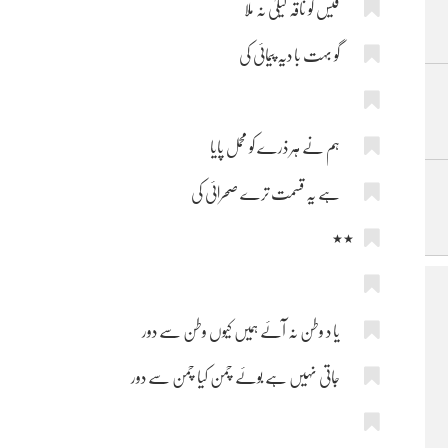
قیس کو ناقہ لیلیٰ نہ ملا
گو بہت با دیہ پیمائی کی
ہم نے ہر ذرے کو محمل پایا
ہے یہ قسمت ترے صحرائی کی
٭٭
یا د وطن نہ آئے ہمیں کیوں وطن سے دور
جاتی نہیں ہے بوئے چمن کیا چمن سے دور