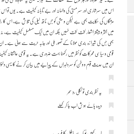
اس میں سرشاری اور سر مستی کی والہانہ اور بے تابانہ کیفیت ہے۔ یوں تو اس 
مژگاں کی حکایت بھی ہے لیکن و حشی کو جس نا قہ لیلیٰ کی تلاش ہے، اس کا را 
میں اکثر و بیشتر اشعار لخت لخت نہیں بلکہ ان میں ایک مسلسل کیفیت ہے، نہ صرف 
بھی جس کی شیرا زہ بندی مولانا کے تصور ملی اور جذبہ حریت سے ہوئی ہے۔ ا
قومی و سیاسی محرکات کو نظر میں رکھنا بہت ضروری ہے۔ یہ قومی عاشقانہ کیفیت ا
ان میں حدیث قوم و وطن کو سر دلبراں کے پیرایے میں بیان کر نے کا یہی دلنواز 
یہ نظر بندی تو نکلی ردِ سحر
دیدہ ہائے ہو ش اب جا کر کھلے
اب کہیں ٹوٹا ہے باطل کا فریب