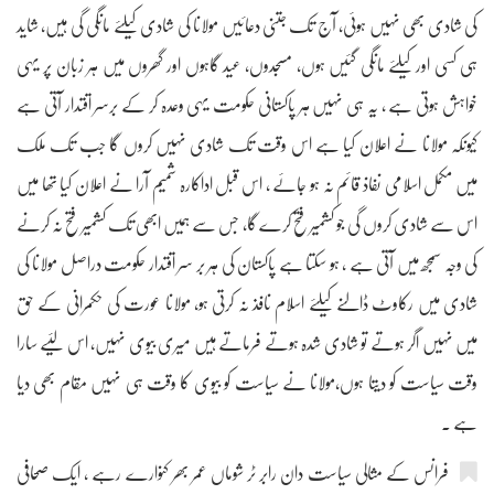
کی شادی بھی نہیں ہوئی، آج تک جتنی دعائیں مولانا کی شادی کیلئے مانگی گی ہیں، شاید
ہی کسی اور کیلئے مانگی گئیں ہوں، مسجدوں، عید گاہوں اور گھروں میں ہر زبان پر یہی
خواہش ہوتی ہے ، یہ ہی نہیں ہر پاکستانی حکومت یہی وعدہ کر کے برسر اقتدار آتی ہے
کیونکہ مولانا نے اعلان کیا ہے اس وقت تک شادی نہیں کروں گا جب تک ملک
میں مکمل اسلامی نفاذ قائم نہ ہو جائے ، اس قبل اداکارہ شمیم آرا نے اعلان کیا تھا میں
اس سے شادی کروں گی جو کشمیر فتح کرے گا، جس سے ہمیں ابھی تک کشمیر فتح نہ کرنے
کی وجہ سمجھ میں آتی ہے ، ہو سکتا ہے پاکستان کی ہر بر سر اقتدار حکومت دراصل مولانا کی
شادی میں رکاوٹ ڈالنے کیلئے اسلام نافذ نہ کرتی ہو، مولانا عورت کی حکمرانی کے حق
میں نہیں اگر ہوتے تو شادی شدہ ہوتے فرماتے ہیں میری بیوی نہیں، اس لئیے سارا
وقت سیاست کو دیتا ہوں،مولانا نے سیاست کو بیوی کا وقت ہی نہیں مقام بھی دیا
ہے ۔
فرانس کے مثالی سیاست دان رابر ٹر شوماں عمر بھر کنوارے رہے ، ایک صحافی