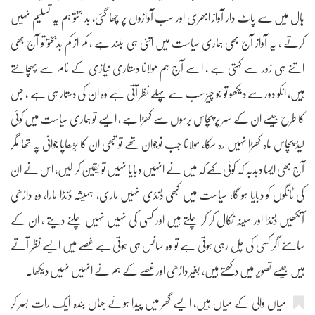
ہال میں سے پاٹ دار آواز ابھری اور سب آوازوں پر چھا گئی، بد بختو ہم یہ تسلیم نہیں
کرتے ، یہ آواز آج بھی ہماری سیاست میں اتنی ہی بلند ہے ، کم از کم بدبختو تو آج بھی
اتنے ہی زور سے کہتی ہے ، اسے آج ہم مولانا دستاری نیازی کے نام سے پہچانتے
ہیں، انکو دور سے دیکھو تو جو چیز سب سے پہلے نظر آتی ہے وہ ان کی دستار ہی ہے ، جس
کا طرح جیسے ان کے سر پر پچاس برسوں سے کھڑا ہے ، ایسے تو ہماری سیاست میں کوئی
لیڈ پچاس ماہ کھڑا نہیں رہ سکا، مولانا جب نوجوان تھے تو تبھی ان کا بڑھاپا جوانی پہ تھا مگر
آج بھی ایسا دبدبہ کہ کوئی کہے کہ میں نے انہیں دبایا نہیں تو یقین کر لیں، اس نے ان
کی ٹانگوں کو دبایا ہو گا، سیاست میں کبھی ڈنڈی نہیں ماری، ہمیشہ ڈنڈا مارا، وہ داڑھی
آنکھیں ڈنڈا اور سینہ نکال کر کر چلتے ہیں اور کسی کی نہیں نہیں چلنے دیتے ، ان کے
سامنے اگر کسی کی چل رہی ہوتی ہے تو وہ سانس ہی ہوتی ہے غصے میں ایسے نظر آتے
ہیں جیسے تصویر میں دکھتے ہیں، بغیر داڑھی اور غصے کے ہم نے انہیں نہیں دیکھا۔
میاں والی کے میاں ہیں، ایسے گھر میں پیدا ہوئے جہاں بندہ ایک رات بسر کر