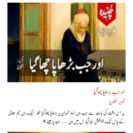
اور جب بڑھاپا چھا گیا
تحریر : کشتاج
یہ اس وقت کی بات ہے جب ون اردو ممبران پر بڑھاپا چھا گیا تھا۔ ایک دن ٹیم بھائی
کے پاس ایک انویٹیشن لیٹر آیا، جس میں ون ... مزید پڑھیئے