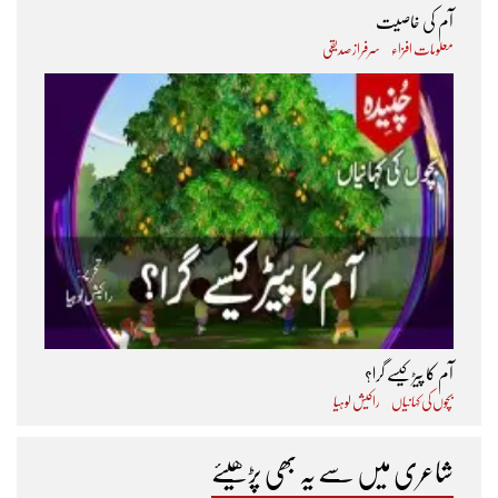
آم کی خاصیت
معلومات افزاء
سرفراز صدیقی
آم کا پیڑ کیسے گرا؟
بچوں کی کہانیاں
راکیش لوہیا
شاعری میں سے یہ بھی پڑھیئے