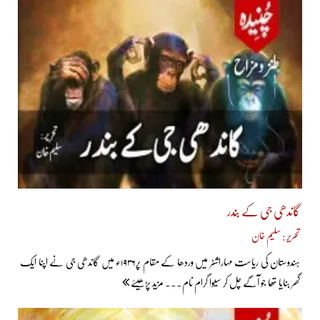
گاندھی جی کے بندر
تحریر : سلیم خان
ہندوستان کی ریاست مہاراشٹر میں وردھا کے مقام پر۱۹۳۶ء میں گاندھی جی نے اپنا ایک
گھر بنایا تھا جو آگے چل کر سیوا گرام نام... مزید پڑھیئے