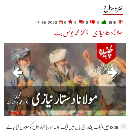
طنز و مزاح
7-05-2020
0
0
0
0
1818
مولانا دستار نیازی - ڈاکٹر محمد یونس بٹ
1936 میں پنجاب یونیورسٹی ہال میں ایک جلسہ ہو رہا تھا، جناح کو معزول کیا جائے ،