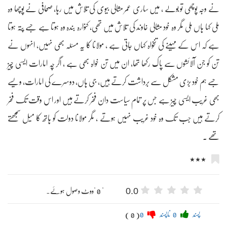
نے وجہ پوچھی تو بولے ، میں ساری عمر مثالی بیوی کی تلاش میں رہا، صحافی نے پوچھا وہ
ملی کہا ہاں ملی مگر وہ خود مثالی خاوند کی تلاش میں تھی، کنوارہ بندہ وہ ہوتا ہے جسے پتہ ہوتا
ہے کہ اس کے مہینے کی تنخواہ کہاں جاتی ہے ، مولانا کا یہ مسئلہ بھی نہیں، انہوں نے
تن کو جن آلائشوں سے پاک رکھا تھا، ان میں تن خواہ بھی ہے ، اگر چہ امارات ایسی چیز
جسے ہم خود بڑی مشکل سے برداشت کرتے ہیں، جی ہاں، دوسرے کی امارات، ویسے
بھی غریب ایسی چیز ہے جس پر تمام سیاست دان فخر کرتے ہیں اور اس وقت تک فخر
کرتے ہیں جب تک وہ خود غریب نہیں ہوتے ، مگر مولانا دولت کو ہاتھ کا میل سمجھتے
تھے ۔
٭٭٭
0.0
" 0 "ووٹ وصول ہوئے۔
پسند
0
ناپسند
0
( 0 )