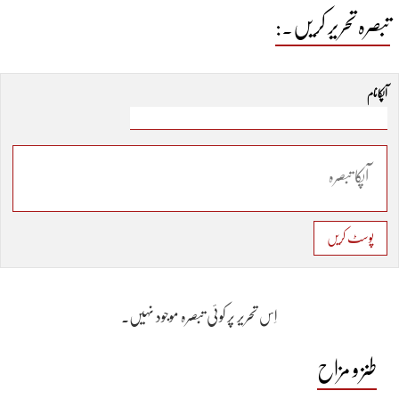
تبصرہ تحریر کریں۔:
آپکا نام
پوسٹ کریں
اِس تحریر پر کوئی تبصرہ موجود نہیں۔
طنز و مزاح