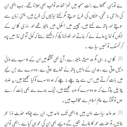
لے تو یہی سمجھتا ہے رات مسجد میں ٹھرا تھا، وہ تو تب بھی مولانا تھے ، جب ابھی ان
کی داڑھی نہ تھی، مولیوں کی طرح سوچتے مگر کہتے نیازیوں کی طرح ہیں، یعنی زبان سے
سوچتے اور ہاتھ سے کہتے ہیں، بچپن میں اسکول میں مانیٹر تھے اور ساری کلاس کے
لڑکوں کو نماز پڑھانے لے کر جاتے اور خود ڈنڈا پکڑ کر دیکھتے رہتے کہ کوئی آدھی نماز میں پڑھ
کر کھسک تو نہیں رہا ہے ۔
کلاس نہ رہی مگر وہ ہمیشہ مانیٹر رہے ، آج بھی گفتگو میں ان کے جو سب سے وزنی
دلیل ہوتی ہے ، وہ ان کے دائیں ہاتھ نے تھامے ہوتی ہے ، دوسرے سے جس لہجے
میں بات کرتے ہیں اس سے پتہ چلے نہ چلے کہ وہ دوسرے کو کیا سمجھتے ہیں، یہ ضرور
پتا چل جاتا ہے کہ وہ دوسرے کو بہرہ سمجھتے ہیں، ایک بندے سے بھی بات کر رہے
ہوں تو لگتا ہے عالم اسلام سے مخاطب ہیں۔
وہ واحد سیاست دان ہیں جو ابھی تک واحد ہیں، ان سے پوچھو حضرت ذرا عمر
بتائیں، تو حضرت عمر کا بتانے لگیں گے ویسے بھی ان کی عمر ہی کیا ہے ، ابھی تو ان