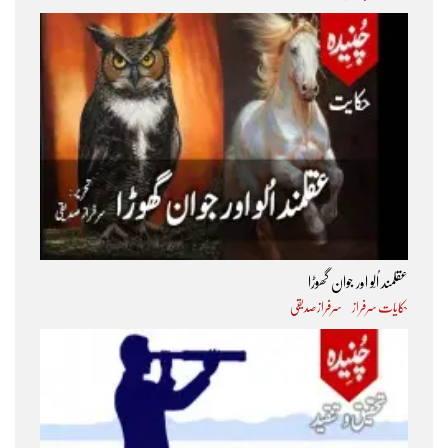
عقلمند اُلّو اور جوان گھوڑا
حکایات سرفراز
سرفراز صدیقی