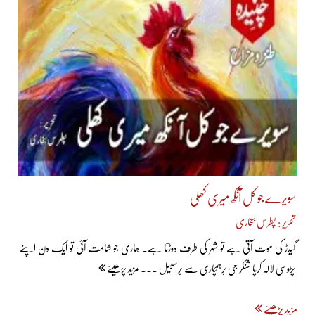
سویرے جو کل آنکھ میری کھلی
تحریر : پطرس بخاری
گیدڑ کی موت آتی ہے تو شہر کی طرف دوڑتا ہے۔ ہماری جو شامت آئی تو ایک دن اپنے
پڑوسی لالہ کرپا شنکر جی برہمچاری سے برسبیل ... مزید پڑھیئے
مزید پڑھیئے