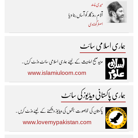
میری پسند
آلام روزگار کو آساں بنا دیا
اصغر گونڈوی
ہماری اسلامی سائٹ
مزیدصحیح احادیث کے لیئے ہماری اسلامی سائٹ وزٹ کریں۔
www.islamiuloom.com
ہماری پاکستانی ویڈیوز کی سائٹ
پاکستان کی خوبصورت جگہوں کی ویڈیوز دیکھنے کے لیئے وزٹ کریں۔
www.lovemypakistan.com