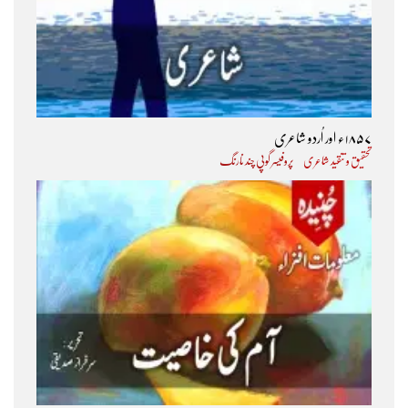
۱۸۵۷ء اور اُردو شاعری
تحقیق و تنقید شاعری
پروفیسر گوپی چند نارنگ