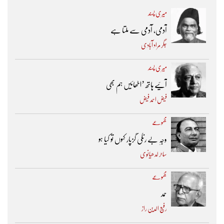
میری پسند
آدمی، آدمی سے ملتا ہے
جگر مراد آبادی
میری پسند
آئیے ہاتھ ’اٹھائیں ہم بھی
فیض احمد فیض
مجموعے
وجہِ بے رنگی گزپار کہوں تو کیا ہو
ساحر لدھیانوی
مجموعے
حمد
رفیع الدین راز