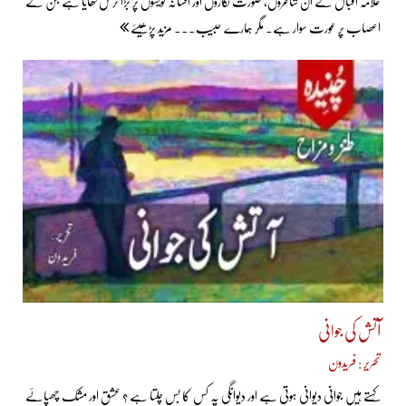
علامہ اقبال نے ان شاعروں، صورت نگاروں اور افسانہ نویسوں پر بڑا ترس کھایا ہے جن کے
اعصاب پر عورت سوار ہے۔ مگر ہمارے حبیب... مزید پڑھیئے
آتش کی جوانی
تحریر : فریدون
کہتے ہیں جوانی دیوانی ہوتی ہے اور دیوانگی پہ کس کا بس چلتا ہے ؟ عشق اور مشک چھپائے