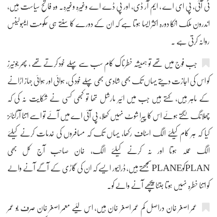
ٹی آئی، پی ای اے ، ایم آر ڈی، اور پی ڈے اے وغیرہ وغیرہ۔ وہ فاتح سیاست ہیں،
اندرون ملک انکا دورہ اکثر ایسا ہوتا ہے کہ ان کے دورے کا سنتے ہی حکومت ایمبولینس
روانہ کرتی ہے ۔
جب فوج میں تھے تو ہمیشہ خطرناک کام سب سے پہلے خود کرتے تھے ، پھر جونیرز
کو اس کی اجازت دیتے یہاں تک بھی شادی بھی پہلے خود کی، ہوائی اور ہوائی جہاز اڑانے
کے ماہر ہیں، کہتے ہیں جب میں ائیر مارشل تھا تو کبھی کسی نے شکایت نہ کی کہ
چھلانگ لگتے ہوئے اس کا پیرا شوٹ نہیں کھلا، پی آئی اے میں آئے تو اسے اتنا آرگنائز
کیا کہ ہر کام کیلئے الگ اسٹاف رکھا، یہاں تک کہ مسافروں کی خدمات کرنے کیلئے
الگ عملہ ہوتا اور نہ کرنے کیلئے الگ، خان صاحب آج کل بھی
PLANکوPLANEسمجھتے ہیں، ڈرائیور ایسے کہ ان کی گاڑی کے آگے آنے والے
کو اتنا خطرہ نہیں ہوتا جتنا پیچھے آنے والے کو۔
عمر اصغر خان دراصل کم عمر اصغر خان ہیں، اس لئیے معمر اصغر خان صرف بو عمر