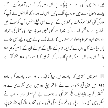
میں رہتے ہیں، کسی سے سے پانچ روپے بھی وصول کرنے ہوں تو ضرور کریں گے ،
چاہے وصول کرنے میں سو روپے لگ جائیں، اس قدر ذمہ دار کہ اگر انہوں نے آپ کو
نیند کی گولی کھلانا ہو تو وقت پر کھلائیں گے ، چاہے اس کیلئے انہیں آپ کو سوتے میں
اٹھانا پڑے ، جو غلطی ایک بار کی، پھر اسے کبھی نہیں دہرایا، ہمیشہ نئی غلطی کی، عمر اور
ارادہ پختہ البتہ عمر کا پوچھو تو عمر اصغر خان کا بتانے لگ جاتے ہیں، ویسے بھی ہمارے
ہاں سیاست کا یہ حال ہے کہ لیڈر عوام کے حال کے بجائے ان کے ماضی کو ہی بہتر
بناتے ہیں، وہ بھی ایسے کہ عوام کا وہ حال کرتے ہیں کہ اسے ماضی بہتر لگنے لگتا ہے
۔
اصغر خان کہتے ہیں کہ سیاست میں میرا آنا ایک حادثہ ہے ، سیاست کو یہ حادثہ
1968 میں پیش آیا، بھٹو صاحب نے کہا تھا ایوبی دور میں میری نظر بندی نے دو
شخصیتوں کو لیڈر بنایا، ایک بیگم بھٹو تھی اور دوسرے بے غم اصغر ، خان صاحب نے
اسکول میں اتنی بار اے بی سی ختم نہ کی ہو گی جتنی سیاسی اتحاد بنا بنا کر کی، مثلاً، جی پی،