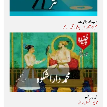
ادب اور جمالیات
تحقیق و تنقید - نثر
پروفیسر شکیل الرحمن
محمد دارا شکوہ
تاریخ
شکیل الرّحمٰن