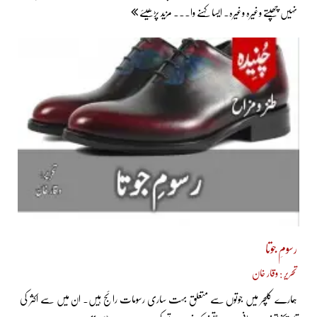
نہیں چھپتے وغیرہ وغیرہ۔ ایسا کہنے وا... مزید پڑھیئے
رسومِ جوتا
تحریر : وقار خان
ہمارے کلچر میں جوتوں سے متعلق بہت ساری رسومات رائج ہیں۔ ان میں سے اکثر کی