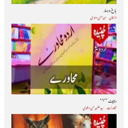
باغ و بہار
داستان
میر امن دہو ی
ردیف ’’ا‘‘
محاورات
سید ضمیر حسن دہلوی