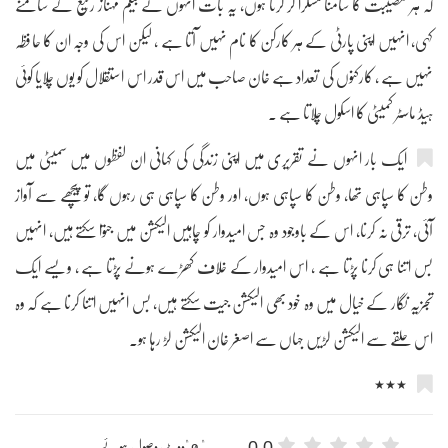
کہ ہر مصیبت کا سامنا مسکرا کر کرتا ہوں، یہ بات انہوں نے بیگم مہناز رفیع کے سامنے
کہی، انہیں اپنی پارٹی کے ہر کارکن کا نام نہیں آتا ہے ، لیکن اس کی وجہ ان کا حافظہ
نہیں ہے ، کارکنوں کی تعداد ہے خان صاحب میں اس قدر اس استقلال کو یوں چلایا کوئی
ہیڈ ماسٹر کمیٹی کا اسکول چلاتا ہے ۔
ایک بار انہوں نے تقریری میں اپنی زندگی کی کہانی ان لفظوں میں سمیٹی میں
وطن کا سپاہی تھا، وطن کا سپاہی ہوں، اور وطن کا سپاہی ہی رہوں گا، تو پیچھے سے آواز
آئی، ترقی نہ کرنا، اس کے باوجود وہ جس امیدوار کو چاہیں الیکشن میں جتوا سکتے ہیں، انہیں
بس اتنا ہی کرنا پڑتا ہے ، اس امیدوار کے خلاف کھڑے ہونے پڑتا ہے ، ویسے ایک
تجزیہ نگار کے خیال میں وہ خود بھی الیکشن جیت سکتے ہیں، بس انہیں اتنا کرنا ہے کہ وہ
اس حلقے سے الیکشن لڑیں جہاں سے اصغر خان الیکشن لڑ رہا ہو۔
٭٭٭
0.0
" 0 "ووٹ وصول ہوئے۔