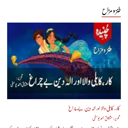
طنز و مزاح
کار، کابلی والا اور الہ دین بے چراغ
تحریر : مشتاق احمد یوسفی