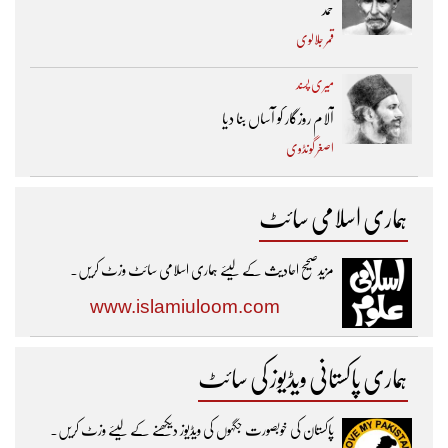
حمد
قمر جلالوی
میری پسند
آلام روزگار کو آساں بنا دیا
اصغر گونڈوی
ہماری اسلامی سائٹ
مزیدصحیح احادیث کے لیئے ہماری اسلامی سائٹ وزٹ کریں۔
www.islamiuloom.com
ہماری پاکستانی ویڈیوز کی سائٹ
پاکستان کی خوبصورت جگہوں کی ویڈیوز دیکھنے کے لیئے وزٹ کریں۔