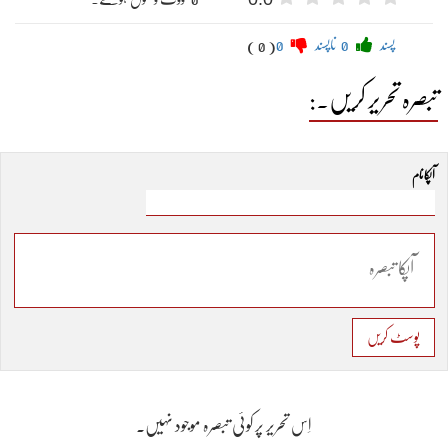
پسند
0
ناپسند
0
( 0 )
تبصرہ تحریر کریں۔:
آپکا نام
پوسٹ کریں
اِس تحریر پر کوئی تبصرہ موجود نہیں۔