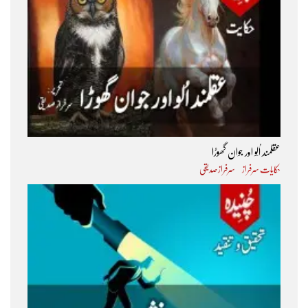
عقلمند اُلّو اور جوان گھوڑا
حکایات سرفراز
سرفراز صدیقی