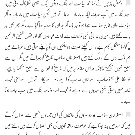
ونسٹن چرچل نے کہا تھا سیاست اور جنگ دونوں ایک جیسی خطرناک ہوتی ہیں،
البتہ جنگ میں آپ صرف ایک بار مارے جاتے ہیں لیکن سیاست میں بار بار، اور اگر
سیاست دان خان صاحب جیسا ہو تو ہر بار، اگر چہ ان کا دبدبہ دبا گیا ہے ، مگر پھر بھی ہر
بات کہتے ہیں میری نہ مانی گئی تو اینٹ سے اینٹ بجا دوں گا، اور بقول شفیق الرحمن
یہ کونسا مشکل کام ہے ، اس کیلئے صرف دو اینٹیں ہی تو چاہئیے ہوتی ہیں، فرماتے ہیں
ہم ملک دیں گے ، لوگ کہتے ہیں اصغر خان صاحب تاریخ کو دہراتے ہیں مگر اس سے
سبق نہیں سیکھتے حالانکہ وہ اس مقام پر ہیں کہ تاریخ کو خود ان سے سبق سیکھنا چاہئیے ،
ذوالفقار علی بھٹو صاحب سے خان صاحب کو ایسے نام سے پکارتے جس سے اتنی محبت
ظاہر نہیں ہوتی جتنی سبزیوں سے ویسے تو محبت اور روزنامہ جنگ میں سب جائزہ ہوتا
ہے ۔
اصغر خان صاحب وہ دوسروں کی خامیوں کی اس قدر دل جمعی سے اصلاح کرتے
ہیں کہ بعد میں پتہ چلتا ہے کہ موصوف ساتھ خوبیوں کی بھی اصلاح کرتے ہیں، کہتے ہیں