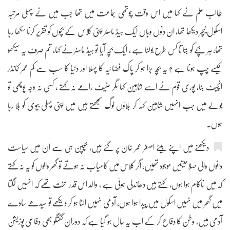
طالب علم نے کہا میں اس وقت چوتھی جماعت میں تھا جب میں نے پہلی مرتبہ
اسکول ٹیچر دیکھا تھا، ان دنوں وہاں ایک ہیڈ ماسٹر اپنی کلاس کے بچوں کو تقریر کرنا سکھا رہا
تھا، ہر بچے کو بتا تا کس طرح بولنا ہے ، ایک بچہ آیا تو ہیڈ ماسٹر نے کہا، تم صرف یہ سیکھو
کیسے چپ ہونا ہے ؟ یہ بچہ بڑا ہو کر پاک فضائیہ کا پہلا اور دنیا کا سب سے کم عمر کمانڈر
انچیف بنا، پوری قوم نے اسے شاہین کہا مگر حنیف رامے نہ کہتے ، کسی نہ وجہ پوچھی تو
بولے میں جب انہیں شاہین کہہ کر بلاؤں لوگ سمجھتے ہیں میں اپنی پہلی بیوی کو بلا رہا
ہوں۔
دیکھنے میں اپنے بیٹے اصغر عمر خان پر گئے ہیں، بچپن ہی سے ان میں سیاست
دانوں والی صلاحیتیں موجود تھیں، اگر کلاس میں کامیاب نہ ہوتے تو گھر والوں کو یہ نہ کہتے
کہ میں ناکام ہوا ہوں، کہتے ہیں دھاندلی ہوئی ہے ، والد اس قدر سخت تھے کہ انہیں لگتا
میں گھر میں نہیں اسکول میں پیدا ہوا ہوں، آدمی نہیں الٹا ہو کر دیکھے تو سیدھے سادے
آدمی ہیں، وطن کا دفاع کر کے اب یہ حال ہو گیا ہے کہ دوران گفتگو بھی دفاعی پوزیشن