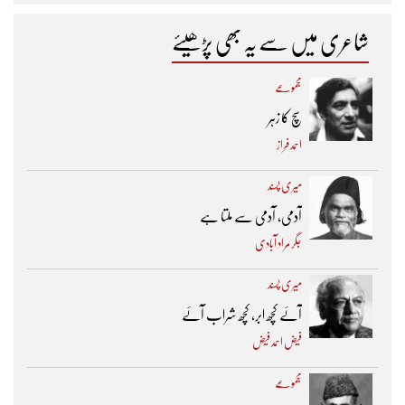
شاعری میں سے یہ بھی پڑھیئے
مجموعے
سچ کا زہر
احمد فراز
میری پسند
آدمی، آدمی سے ملتا ہے
جگر مراد آبادی
میری پسند
آئے کچھ ابر، کچھ شراب آئے
فیض احمد فیض
مجموعے