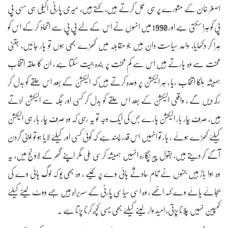
اصغر خان کے مشورے پر ہی عمل کرتے ہیں، کہتے ہیں، میری پارٹی اکیلی ہی سہی پی
پی کو ہرا سکتی ہے اور 1990 میں انہوں نے اس کے لئے پی پی سے اتحاد کر کے اس کو
ہرا کر دکھایا، واحد سیاست دان ہیں جو مقابلہ میں کھڑے بھی ہوں تو ہار جائیں، جتنی
محنت سے وہ ہارتے ہیں اس سے کم محنت پر بندہ جیت سکتا ہے ، ان کا حلقہ انتخاب
ہمیشہ ہلکا انتخاب رہا ، ہر الیکشن پر وعدہ کرتے ہیں کہ الیکشن کے بعد اس حلقے کو بدل کر
رکھ دیں گے ، واقعی الیکشن کے بعد اس حلقے کو بدل کر کسی اور جگہ سے الیکشن لڑتے
ہیں، صرف چار بار الیکشن ہارے جس کی ایک وجہ تو یہ رہی کہ وہ صرف چار بار ہی الیکشن
کیلئے کھڑے ہوئے ، ہار تو انہیں اس قدر پسند ہے کہ کوئی کسی اور کیلئے لایا ہو تو اپنی گردن
آگے کر دیتے ہیں، بقول پیر پگارہ انہیں ہمیشہ کرسی ملی مگر اپنے گھر کے لاؤنج میں، یہ
وہ ہوا باز ہیں جنہوں نے تمام حادثے ہائی وے پر کئیے ، وہ بھی یو کہ لوگ ہائی وے کی
بجائے ہائے وے کہہ اٹھے ، وہ اسی سیاسی پارٹی کے سربراہ ہیں جسے ووٹ لینے کیلئے
کمپین نہیں چلانا پڑتی، امید وار لینے کیلئے بھی یہی کچھ کرنا پڑتا ہے ۔