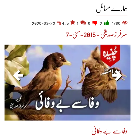
ہمارے مسائل
2020-03-23
4.5
1
0
2
4760
سرفراز صدیقی - 2015-مئی-7
وفا سے بے وفائی