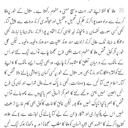
'وفا' کا لفظ اپنے اندر بہت وسیع معنی و مفہوم رکھتا ہے۔ مثال کے طور پروفا
کرنے سے مراد وعدہ پورا کرنا، حکم کی تعمیل وتکمیل اور بجاآوری کرنا، مروّت سے پیش آنا ،
کبھی کسی صورت نقصان نہ پہنچانا، خیر خواہی کرنا، اعتماد پر پورا اُترنا، ساتھ دینا یا نباہنا، کبھی
دھوکا نہ دینا، نمک حلالی کرنا، ارادت مند ہونا، عقیدت مندہونا، وغیرہ، وغیرہ ۔ لیکن عملی
طور پ
ر اگر کوئی شخص وفا کا مفہوم بہت اچھی طرح سمجھنا چاہے تو اُسے ایک کتے اور اُس
کے مالک کے درمیان تعلق کا مشاہدہ کرنا چاہیے، وہ بھی ایک ایسے مالک کا جو اپنے
کتے کو اکثر دھتکارتا اور مارتا بھی ہو۔ مثال کے طور پرکسی کسان یا مویشی پالنے والا شخص کا
کتا۔ اسلام میں کتا نجس ہے (وضاحت: کبھی نہ پاک ہونے والی شراب اور خنزیر کی طرح
"نجس العین" نہیں یعنی سوکھے کتے کا جسم اگر انسانی جسم یا کپڑوں سے چھو جائے تو اُس
شخص کا جسم یا کپڑا ناپاک نہیں ہوگا)۔ لیکن خالقِ کائنات کا کوئی بھی کام خارج از علِّت
نہیں اس لیے چوکیداری اور شکار (جن کے لیے کتا پالنے کی اجازت ہے)کے علاوہ
کتّا پیدا کرنے کا مقصد بھی شاید انسان کو وفا کا مطلب سمجھانا ا ور یہ دکھانا ہو کہ ایک نجس