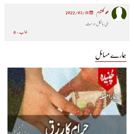
کلشوم
2022/03/16
جی بالکل درست
جواب - 0
ہمارے مسائل