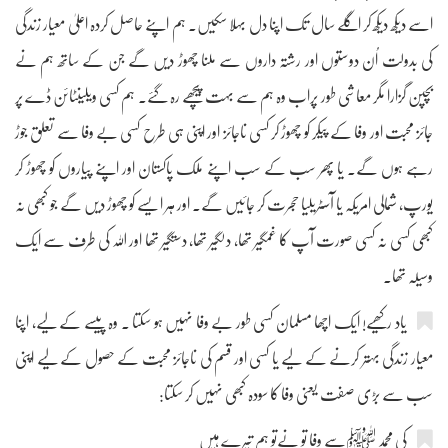
اسے دیکھ دیکھ کر اگلے سال تک اپنا دل بہلا سکیں۔ ہم اپنے حاصل کردہ اعلیٰ معیار زندگی
کی بدولت اُن دوستوں اور رشتہ داروں سے ملنا چھوڑ دیں گے جن کے ساتھ ہم نے
بچپن گزارا مگر معاشی طور پراب وہ ہم سے بہت پیچھے رہ گئے۔ ہم کسی ویلینٹائن ڈے پر
جائز محبت اور وفا کے پیکر کو چھوڑ کر کسی ناجائز اور اپنی ہی طرح کسی بے وفا سے تعلق جوڑ
رہے ہوں گے۔ یا پھر سب کے سب اپنے ملک پاکستان اور اپنے پیاروں کو چھوڑ کر
یورپ، شمالی امریکہ یا آسٹریلیا حجرت کر جائیں گے۔ اور ہر ایسے کو چھوڑ دیں گے جو کبھی نہ
کبھی کسی نہ کسی صورت آپ کا غمگیر تھا، دلگیر تھا، دستگیر تھا اور اللہ کی طرف سے ایک
وسیلہ تھا۔
یاد رکھیے! ایک اچھا مسلمان کسی طور بے وفا نہیں ہو سکتا ۔ وہ پیسے کے لیے، اپنا
معیار زندگی بہتر کرنے کے لیے یا کسی اور قسم کی ناجائز محبت کے حصول کے لیے اپنی
سب سے بڑی صفت یعنی وفا کا سودہ کبھی نہیں کر سکتا:
کی محمد ﷺسے وفا تو نےتو ہم تیرے ہیں