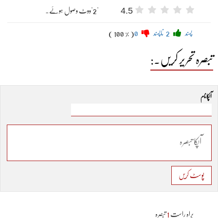
4.5
"2"ووٹ وصول ہوئے۔
پسند
2
ناپسند
0
( 100 % )
تبصرہ تحریر کریں۔:
آپکا نام
پوسٹ کریں
براہ راست
1
تبصرہ