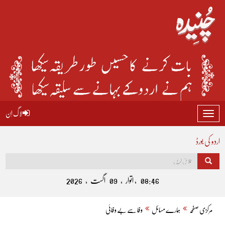
لاگ اِن
Toggle
navigation
اردو کی بورڈ
08:46 , اتوار , 09 اگست , 2026
مرکزی صفحہ
ہمارے مسائل
وفا سے بے وفائی