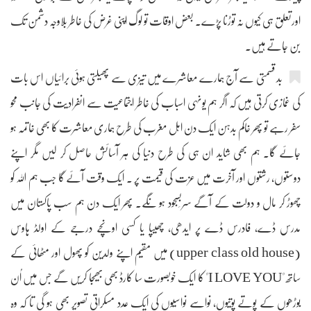
اورتعلق ہی کیوں نہ توڑنا پڑے۔ بعض اوقات تو لوگ اپنی غرض کی خاطر بلاوجہ دشمن تک
بن جاتے ہیں۔
بد قسمتی سے آج ہمارے معاشرے میں تیزی سے پھیلتی ہوئی برائیاں اس بات
کی غمازی کرتی ہیں کہ اگر ہم یونہی اسباب کی خاطر اجتماعیت سے انفرادیت کی جانب محو
سفر رہے تو پھر خاکم بدہن ایک دن اہل مغرب کی طرح ہماری معاشرت کا بھی خاتمہ ہو
جائے گا۔ ہم بھی شاید ان ہی کی طرح دنیا کی ہر آسائش حاصل کر لیں مگر اپنے
دوستوں، رشتوں اور آخرت میں عزت کی قیمت پر ۔ ایک وقت آئے گا جب ہم اللہ کو
چھوڑ کر مال و دولت کے آگے سربَسجود ہو نگے۔ پھر ایک دن ہم سب پاکستان میں
مدرس ڈے، فادرس ڈے پر ایدھی، چھیپا یا کسی اونچے درجے کے اولڈ ہاوس
(upper class old house) میں مقیم اپنے ولدین کو پھول اور مٹھائی کے
ساتھ "I LOVE YOU" کا ایک خوبصورت سا کارڈ بھی بھیجا کریں گے جس میں اُن
بوڑھوں کے پوتے پوتیوں، نواسے نواسیوں کی ایک عدد مسکراتی تصویر بھی ہو گی تا کہ وہ