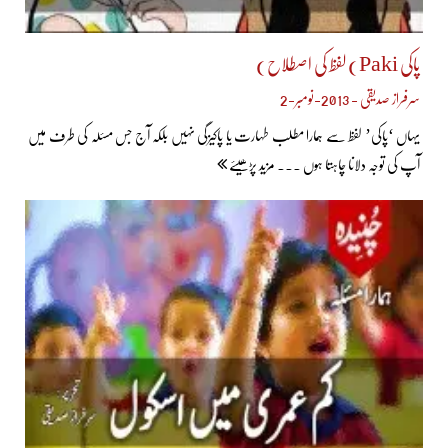
پاکی Paki) لفظ کی اصطلاح)
سرفراز صدیقی - 2013-نومبر-2
یہاں ‘پاکی’ لفظ سے ہمارا مطلب طہارت یا پاکیزگی نہیں بلکہ آج جس مسئلہ کی طرف میں
آپ کی توجہ دلانا چاہتا ہوں ... مزید پڑھیئے