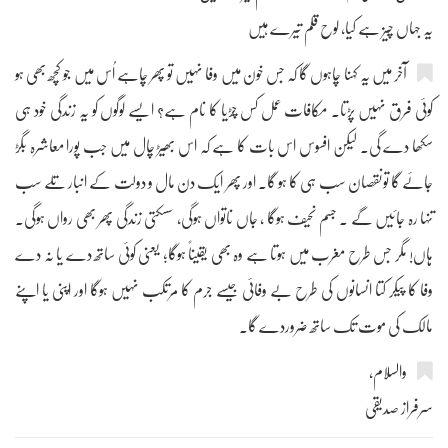
یہ جہاں چیز ہے کیا، لوح قلم تیرے ہیں
آخر میں یہ کہنا چاہوں گا کہ جس خون میں وفا نہیں تو پھر چاہے اُس میں جو کچھ بھی ہو
کوئی فرق نہیں پڑتا۔ مکافات عمل کس چڑیا کا نام ہے؟ ایسے لوگوں کو یہ زندگی خود ہی
سکھا دے گی۔ لیکن افسوس اس بات کا ہے کہ اس بھیڑ چال میں جب پورا معاشرہ بگڑ
جائے گا تونقصان سب ہی کا ہو گا۔ اور پھر ایک دن مال و دولت کے انبار تلے سب
تنہا رہ جائیں گے ۔ جسم نحیف ہوگا ، جاں ناتواں ہوگی، سسکتی زندگی پھر بھی رواں ہوگی۔
ہاں! مگر جس طرح مغرب میں ہوتا ہے وہ بھی یقیناً ہوگا؛ یعنی کوئی ساتھ دے یا نہ دے
وفا کا پیکر کتا انسانوں کی طرح بے وفائی جیسے جرم کا مرتکب نہیں ہوگا اور اپنی یا اپنے
مالک کی موت تک ساتھ ضروردے گا۔
والسلام،
سرفراز صدیقی