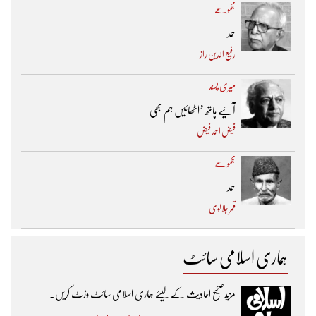
مجموعے
حمد
رفیع الدین راز
میری پسند
آئیے ہاتھ ’اٹھائیں ہم بھی
فیض احمد فیض
مجموعے
حمد
قمر جلالوی
ہماری اسلامی سائٹ
مزیدصحیح احادیث کے لیئے ہماری اسلامی سائٹ وزٹ کریں۔