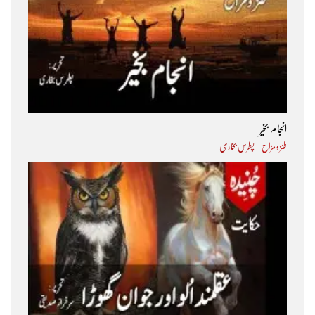
انجام بخیر
طنز و مزاح
پطرس بخاری