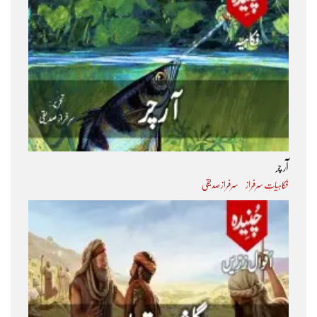
آر چر
فکاہیاتِ سرفراز
سرفراز صدیقی