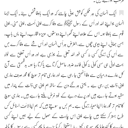
مرتکب ہو رہے ہیں۔
ایک انسان کی ہر ممکن کوشش ہونی چاہئے کہ وہ ایک باوفاشخص بنے۔ ایک ایسا
انسان جو اپنے اللہ اور اُس کے رسول ﷺ سے وفا کرے، اپنی اُمت ، اپنی مٹّی ، اپنی
قوم سے باوفا ہو۔ اس کے علاوہ اپنے گھر، اپنے دوستوں، عزیز و اقارب، اپنے ماں باپ،
بہن بھائی، اپنے بیوی بچوں سے، الغرض ہر اُس انسان اور اُس شئے سے وفا کرے جس
سے اُس کی زندگی کسی نہ کسی طور اللہ تعلیٰ نے جوڑی ہے اور وہ اُس تعلق سے خواہ
بہت ادنٰی ہی سہی کوئی نہ کوئی فائدہ ضرور حاصل کرتا ہے یا کرتا رہا ہو۔ بدقسمتی سے آج
کل ہمارے درمیان سے وفا اُٹھتی جا رہی ہے اور ہماری تمام تر سوچ کا محور صرف ہماری
اپنی ذات بن رہی ہے ۔ یعنی ہر گئے دن کے ساتھ ہم اپنی ہی ذات کے پندار میں
مقید ہوتے جا رہے ہیں اور پرلے درجے کے خود غرض بنتے جا رہے ہیں۔ ہماری سوچ
کا تمام تر محور ہمارا اپنا معیار زندگی ہے۔ہم بس یہ سوچتے ہیں کہ ہم اپنا لائف اسٹائل کس
طرح بہتر کر سکتے ہیں چاہے اپنی اِس چاہت کے حصول کے لیے ہمیں اپنے کسی
پیارے کا کندھایا پھر سر ہی کیوں نہ استعمال کرنا پڑے یا پھر کسی سے برسوں کا ناطہ