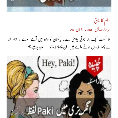
حرام کا رزق
سرفراز صدیقی - 2013-جولائی-26
14 اگست ایک بار پھرآیا چاہتی ہے۔ پاکستان کو وجود میں آئے ہوئے ما شاء اللہ
سےچھیاسٹھ سال ہو نے والے ہیں۔ ان چھیاسٹھ سالو... مزید پڑھیئے