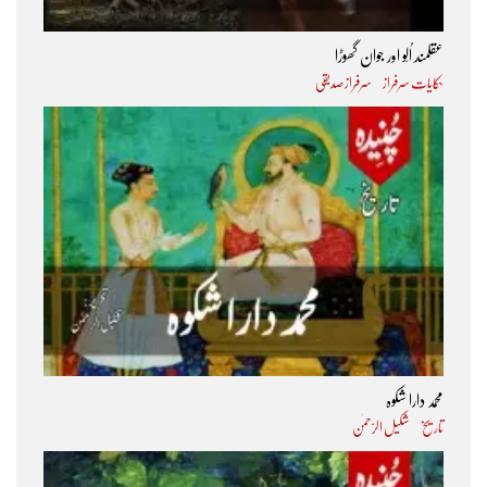
عقلمند اُلّو اور جوان گھوڑا
حکایات سرفراز
سرفراز صدیقی
محمد دارا شکوہ
تاریخ
شکیل الرّحمٰن