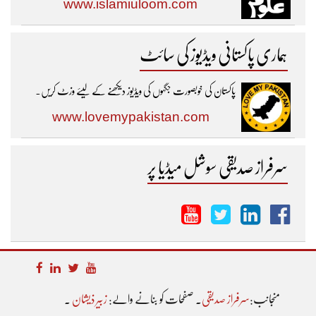
www.islamiuloom.com
ہماری پاکستانی ویڈیوز کی سائٹ
پاکستان کی خوبصورت جگہوں کی ویڈیوز دیکھنے کے لیئے وزٹ کریں۔
www.lovemypakistan.com
سرفراز صدیقی سوشل میڈیا پر
منجانب:
سرفراز صدیقی
۔ صفحات کو بنانے والے:
زبیر ذیشان
۔