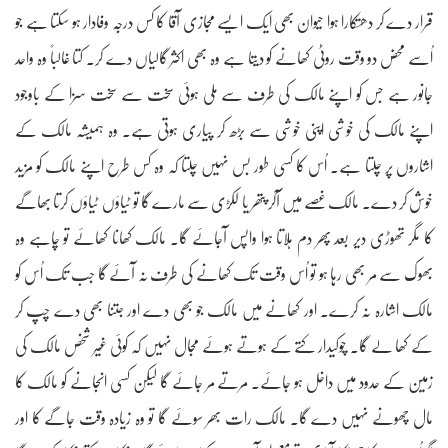
قرار دے کر دھتکارا ہوا حیوان بھی ایک ایسے مجازی آقا کا کس درجہ وفادار ہو سکتا ہے جو
اُسے محض دو وقت روٹی کھانے کو دیتا ہے وہ بھی اکثر گالیاں دے کر۔ کتا غالباً وہ واحد
جانور ہے جس کو اپنے مالک کی طرف سے ملی ہوئی سخت سے سخت سزا کے باوجود
اپنے مالک کی خوشی اپنی خوشی سے بڑھ کر پیاری ہوتی ہے۔ وہ ہمیشہ مالک کے
اشاروں پر چلتا ہے۔ اُس کا کسی طور بس نہیں چلتا کہ وہ کس طرح اپنے مالک کو مزید
خوش کر دے۔ مالک غصے میں آکر پتھر یا لکڑی سے مارے گا تو ٹیاؤں ٹیاؤں کرتا بھاگے
کا مگر تھوڑی دیر بعد پھر دم ہلاتا ہوا واپس آجائے گا۔ مالک کھانا کھائے تو چاہے وہ
بھوک سے مر بھی رہا ہو تو اُس وقت تک کھانے کی طرف نہ آئے گا جب تک اُس کو
مالک اشارہ نہ کرے۔ اور کھانے میں مالک جو بھی دے اور جتنا بھی دے چپ کر
کے کھا لے گا۔ چوکیدار کتے کے ہوتے ہوئے مجال نہیں کہ کوئی غیر شخص مالک کی
زمین کے حدود میں داخل ہو جائے۔ مرتے مر جائے گا لیکن کسی انجانے کو مالک کا
مال چھونے نہیں دے گا۔ مالک رات بھر سوئے گا تو وہ زیادہ وقت جاگے کا اور