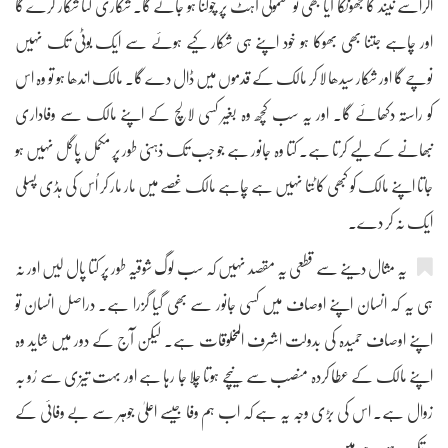
اگراُسے نیند کا جھونکا آیا بھی تو معمولی آہٹ پر چوکنا ہو جائے گا۔ شکاری کتا شکار کرے گا
اور چاہے جتنا بھی بھوکا ہو خود اپنے ہی شکار کیے ہوئے سے ایک بوٹی تک نہیں
نوچے گا اور شکار سیدھا لا کر مالک کے قدموں میں ڈال دے گا۔ مالک اندھا ہو تو وہ اس
کو راستہ دکھائے گا۔ اور یہ سب کچھ وہ بغیر کسی لالچ کے اپنے مالک سے وفاداری
نبھانے کے لیے کرتا ہے۔ کتا وہ جانور ہے جو جب تک ذہنی طور پر مکمل پاگل نہیں ہو
جاتا اپنے مالک کو کبھی کاٹتا نہیں ہے چاہے مالک غصے میں مار مار کر اُس کی ہڈی پسلی
ایک نہ کر دے۔
یہ مثال دینے سے قطعی یہ مقصد نہیں کہ سب لوگ شوقیہ طور پر کتا پال لیں اور نہ
ہی یہ کہ انسان اپنے اوصاف میں کسی جانور سے بھی گیا گزرا ہے۔ دراصل انسان تو
اپنے اوصاف حمیدہ کی بدولت اشرف المخلوقات ہے۔ لیکن آج کے دور میں شاید وہ
اپنے مالک کے عطا کردہ منصب سے نیچے ہوتا چلا جا رہا ہے اور بہت تیزی سے رُو بہ
زوال ہے۔ اس کی بڑی وجہ یہ ہے کہ اب ہم وفا جیسے اعلیٰ جوہر سے بے وفائی کے