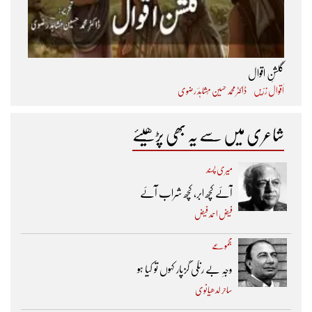
گلشنِ اقوال
اَقوال زرّیں
ڈاکٹر محمد حسین مُشاہدؔ رضوی
شاعری میں سے یہ بھی پڑھیئے
میری پسند
آئے کچھ ابر، کچھ شراب آئے
فیض احمد فیض
مجموعے
وجہِ بے رنگی گزپار کہوں تو کیا ہو
ساحر لدھیانوی